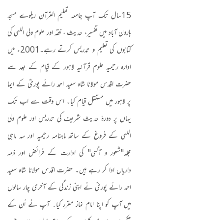
15
سال تک آپ جامعہ تعلیم القرآن ریلوے مسجد
ہارون آباد میں تفسیر، حدیث ، فقہ اور علوم ولی اللہی کی
کتابوں کی تعلیم و تدریس کرتے رہے۔
2001
ء میں
ادارہ رحیمیہ علوم قرآنیہ لاہور کے قیام کے بعد سے
حضرت اقدس مولانا شاہ سعید احمد رائے پوریؒ کے ایما
پر لاہور میں مستقل قیام کیا۔ اس وقت سے اب تک
یہاں پر دورۂ حدیث شریف کی تدریس اور علوم ولی
اللہی کے فروغ کے ساتھ ماہنامہ رحیمیہ اور سہ ماہی
مجلہ
"
شعور و آگہی" کی ادارت کے فرائض اور ذمہ
داریاں ادا کر رہے ہیں۔ حضرت اقدس مولانا شاہ سعید
احمد رائے پوریؒ نے اپنی زندگی کے آخری چار سالوں
میں آپ کو اپنا امام نماز مقرر کیا۔ آپ نے اُن کے