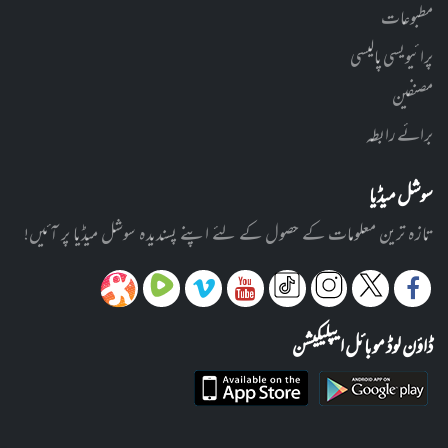
مطبوعات
پرائیویسی پالیسی
مصنفین
برائے رابطہ
سوشل میڈیا
تازہ ترین معلومات کے حصول کے لئے اپنے پسندیدہ سوشل میڈیا پر آئیں!
ڈاؤن لوڈ موبائل ایپلیکیشن