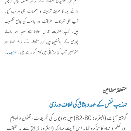
حکم اور تائیدی کلمات کے ساتھ سلسلہ عالیہ رحیمیہ
رائے پور کا طریقہ تربیت و معمولات بھی مرتب کیا۔
آپ بھی شریعت، طریقت اور سیاست کی جامع شخصیت
ہیں۔ آپ حضرت اقدس مولانا شاہ سعید احمد رائے
پوری کے جانشین ہیں اور سلسلے کے تمام خلفا اور
مزید
...
متوسلین آپ کی رہنمائی میں کام کر رہے ہیں۔
متعلقہ مضامین
تہذیبِ نفس کے عہد و میثاق کی خلاف ورزی
گزشتہ آیات (البقرہ: 80-82) میں یہودیوں کی تحریفات، ظنون و اَوہام
اور ظلم و فساد کا تذکرہ تھا۔ اس آیتِ مبارکہ (البقرہ: 83) سے یہ حقیقت