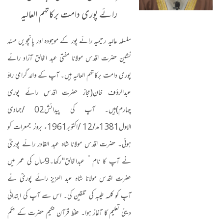
رائے پوری دامت برکاتہم العالیہ
سلسلہ عالیہ رحیمیہ رائے پور کے موجودہ اور پانچویں مسند
نشین حضرت اقدس مولانا مفتی عبد الخالق آزاد رائے
پوری دامت برکاتہم العالیہ ہیں۔ آپ کے والد گرامی راؤ
عبدالرؤف خان
(
مجاز حضرت اقدس رائے پوری
چہارم
)
ہیں۔ آپ کی پیدائش
02 /
جمادی
الاول
1381
ھ
/12 /
اکتوبر
1961
ء بروز جمعرات کو
ہوئی۔ حضرت اقدس مولانا شاہ عبد القادر رائے پوریؒ
نے آپ کا نام ” عبدالخالق
"
رکھا۔
9
سال کی عمر میں
حضرت اقدس مولانا شاہ عبد العزیز رائے پوریؒ نے
آپ کو کلمہ طیبہ کی تلقین کی۔ اس سے آپ کی ابتدائی
دینی تعلیم کا آغاز ہوا۔ حفظ قرآن حکیم حضرت کے حکم