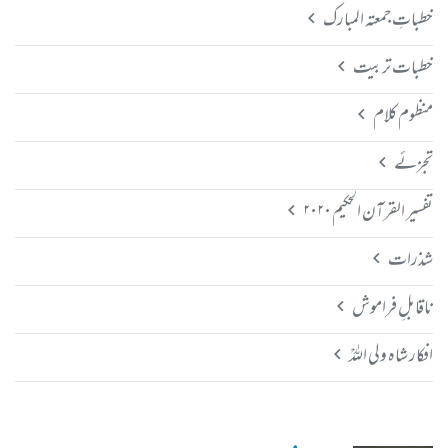
خطباتِ جمعتہ المبارک
خطبات تربیت
منظوم کلام
تجزئے
تفسیر القرآن الحکیم ۲۰۲۰
شذرات
ناقابلِ فراموش
افکار شاہ ولی اللہؒ