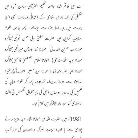
سے ہی قائم شدہ جامعہ تعلیم القرآن ہارون آباد میں
مکمل کیا اور درس نظامی کے ابتدائی درجات بھی اسی
مدرسے میں جید اسا تذہ سے پڑھے۔ پھر جامعہ علوم
اسلامیہ کراچی میں حضرت مفتی ولی حسن ٹونکی
(
شاگرد
مولانا سید حسین احمد مدنی ، مولانا محمد ادریس میرٹھی
(
شاگرد
مولانا عبید اللہ سندھی
)
، مولانا غلام مصطفیٰ قاسمی
(
شاگرد
مولانا عبید اللہ سندھی و مولانا سید حسین احمد مدنی
)
وغیرہ
اساتذہ سے دورۂ حدیث شریف پڑھ کر علوم دینیہ کی
تکمیل کی ۔ پھر دو سال انھی کی زیرنگرانی تخصص فی الفقہ
الاسلامی کیا اور دار الافتار میں کام کیا۔
1981
ء میں حضرت اقدس مولانا شاہ عبدالعزیز رائے
پوری سے با قاعدہ بیعتِ سلوک و احسان کی اور آپ