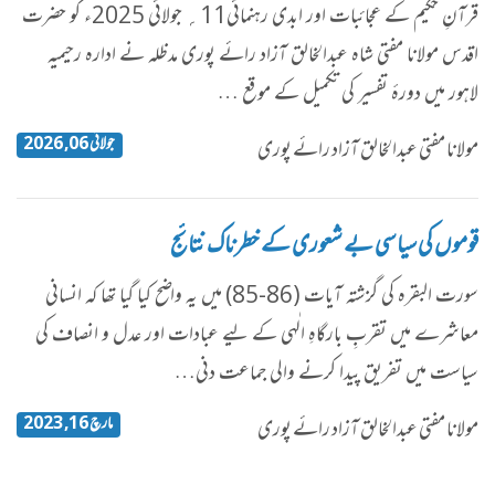
​قرآنِ حکیم کے عجائبات اور ابدی رہنمائی11؍ جولائی 2025ء کو حضرت
اقدس مولانا مفتی شاہ عبدالخالق آزاد رائے پوری مدظلہ نے ادارہ رحیمیہ
لاہور میں دورۂ تفسیر کی تکمیل کے موقع …
جولائی 06, 2026
مولانا مفتی عبدالخالق آزاد رائے پوری
قوموں کی سیاسی بے شعوری کے خطرناک نتائج
سورت البقرہ کی گزشتہ آیات (86-85) میں یہ واضح کیا گیا تھا کہ انسانی
معاشرے میں تقربِ بارگاہِ الٰہی کے لیے عبادات اور عدل و انصاف کی
سیاست میں تفریق پیدا کرنے والی جماعت دنی…
مارچ 16, 2023
مولانا مفتی عبدالخالق آزاد رائے پوری