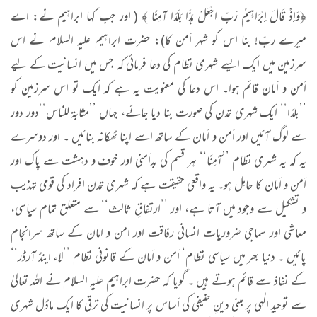
﴿وَإِذْ قَالَ إِبْرَاهِيمُ رَبِّ اجْعَلْ هَذَا بَلَدًا آمِنًا ﴾ ( اور جب کہا ابراہیم نے: اے
میرے ربّ! بنا اس کو شہر اَمن کا): حضرت ابراہیم علیہ السلام نے اس
سرزمین میں ایک ایسے شہری نظام کی دعا فرمائی کہ جس میں انسانیت کے لیے
اَمن و اَمان قائم ہوا۔ اس دعا کی معنویت یہ ہے کہ ایک تو اس سرزمین کو
’’بلدًا‘‘ ایک شہری تمدن کی صورت بنا دیا جائے، جہاں ’’مثابۃ للناس‘‘دور دور
سے لوگ آئیں اور اَمن و اَمان کے ساتھ اسے اپنا ٹھکانہ بنائیں ۔ اور دوسرے
یہ کہ یہ شہری نظام ’’آمِنًا‘‘ ہر قسم کی بداَمنی اور خوف و دہشت سے پاک اور
اَمن و اَمان کا حامِل ہو۔ یہ واقعی حقیقت ہے کہ شہری تمدن افراد کی قومی تہذیب
و تشکیل سے وجود میں آتا ہے، اور ’’ارتفاقِ ثالث‘‘ سے متعلق تمام سیاسی،
معاشی اور سماجی ضروریات انسانی رفاقت اور امن و امان کے ساتھ سرانجام
پائیں ۔ دنیا بھر میں سیاسی نظام‘ اَمن و اَمان کے قانونی نظام ’’لاء اینڈ آرڈر‘‘
کے نفاذ سے قائم ہوتے ہیں ۔ گویا کہ حضرت ابراہیم علیہ السلام نے اللہ تعالیٰ
سے توحیدِ الٰہی پر مبنی دینِ حنیفی کی اَساس پر انسانیت کی ترقی کا ایک ماڈل شہری