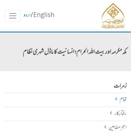
English
/
اردو
مکہ مکرمہ اور بیت اللہ الحرام ؛ انسانیت کا ماڈل شہری نظام
زمرات
تمام
رفتارِکار
اہم مضامین