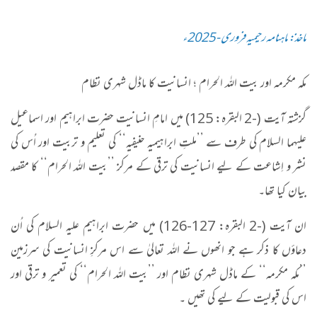
ماخذ: ماہنامہ رحیمیہ فروری - 2025ء
مکہ مکرمہ اور بیت اللہ الحرام ؛ انسانیت کا ماڈل شہری نظام
گزشتہ آیت (-2 البقرہ: 125) میں امامِ انسانیت حضرت ابراہیم اور اسماعیل
علیہما السلام کی طرف سے ’’ملتِ ابراہیمیہ حنیفیہ‘‘ کی تعلیم و تربیت اور اُس کی
نشر و اِشاعت کے لیے انسانیت کی ترقی کے مرکز ’’بیت اللہ الحرام‘‘ کا مقصد
بیان کیا تھا۔
ان آیت (-2 البقرہ: 127-126) میں حضرت ابراہیم علیہ السلام کی اُن
دعاؤں کا ذکر ہے جو انھوں نے اللہ تعالیٰ سے اس مرکزِ انسانیت کی سرزمین
’’مکہ مکرمہ‘‘ کے ماڈل شہری نظام اور ’’بیت اللہ الحرام‘‘ کی تعمیر و ترقی اور
اس کی قبولیت کے لیے کی تھیں ۔