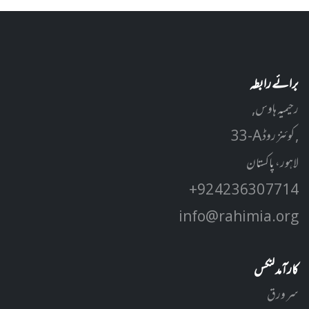
برائے رابطہ
رحیمیہ ہاوس,
33-A کوئنز روڈ ,
لاہور، پاکستان
+92 42 3630 7714
info@rahimia.org
کارآمد لنکس
سر ورق