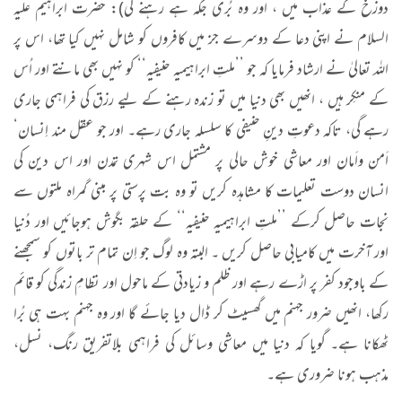
دوزخ کے عذاب میں ، اور وہ بُری جگہ ہے رہنے کی): حضرت ابراہیم علیہ
السلام نے اپنی دعا کے دوسرے جز میں کافروں کو شامل نہیں کیا تھا، اس پر
اللہ تعالیٰ نے ارشاد فرمایا کہ جو ’’ملتِ ابراہیمیہ حنیفیہ‘‘ کو نہیں بھی مانتے اور اُس
کے منکِر ہیں ، انھیں بھی دنیا میں تو زندہ رہنے کے لیے رزق کی فراہمی جاری
رہے گی، تاکہ دعوتِ دینِ حنیفی کا سلسلہ جاری رہے۔ اور جو عقل مند اِنسان‘
اَمن واَمان اور معاشی خوش حالی پر مشتمل اس شہری تمدن اور اس دین کی
انسان دوست تعلیمات کا مشاہدہ کریں تو وہ بت پرستی پر مبنی گمراہ ملتوں سے
نجات حاصل کرکے ’’ملتِ ابراہیمیہ حنیفیہ‘‘ کے حلقہ بگوش ہوجائیں اور دُنیا
اور آخرت میں کامیابی حاصل کریں ۔ البتہ وہ لوگ جو اِن تمام تر باتوں کو سمجھنے
کے باوجود کفر پر اڑے رہے اور ظلم و زیادتی کے ماحول اور نظامِ زندگی کو قائم
رکھا، انھیں ضرور جہنم میں گھسیٹ کر ڈال دیا جائے گا اور وہ جہنم بہت ہی بُرا
ٹھکانا ہے۔ گویا کہ دنیا میں معاشی وسائل کی فراہمی بلاتفریق رنگ، نسل،
مذہب ہونا ضروری ہے۔