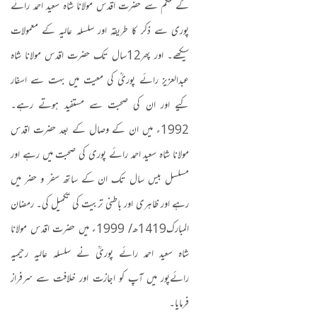
کے حکم سے حضرت اقدس مولانا شاہ سعید احمد رائے
پوری سے ذکر کا طریقہ اور سلسلہ عالیہ کے معمولات
سیکھے۔ اور پھر
12
سال تک حضرت اقدس مولانا شاہ
عبدالعزیز رائے پوریؒ کی معیت میں بہت سے اسفار
کیے اور ان کی صحبت سے مستفید ہوتے رہے۔
1992
ء میں ان کے وصال کے بعد حضرت اقدس
مولانا شاہ سعید احمد رائے پوری کی صحبت میں رہے اور
مسلسل بیس سال تک ان کے ساتھ سفر و حضر میں
رہے اور ظاہری اور باطنی تربیت کی تکمیل کی۔ رمضان
المبارک
1419
ھ
/ 1999
ء میں حضرت اقدس مولانا
شاہ سعید احمد رائے پوریؒ نے سلسلہ عالیہ رحیمیہ
رائےپور میں آپ کو اجازت اور خلافت سے سرفراز
فرمایا۔