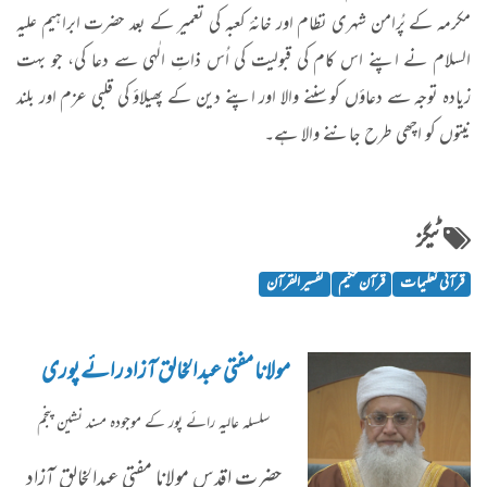
مکرمہ کے پُرامن شہری نظام اور خانۂ کعبہ کی تعمیر کے بعد حضرت ابراہیم علیہ
السلام نے اپنے اس کام کی قبولیت کی اُس ذاتِ الٰہی سے دعا کی، جو بہت
زیادہ توجہ سے دعاؤں کو سننے والا اور اپنے دین کے پھیلاؤ کی قلبی عزم اور بلند
نیتوں کو اچھی طرح جاننے والا ہے۔
ٹیگز
قرآنی تعلیمات
قرآن حکیم
تفسیر القرآن
مولانا مفتی عبدالخالق آزاد رائے پوری
سلسلہ عاليہ رائے پور کے موجودہ مسند نشین پنجم
حضرت اقدس مولانا مفتی عبدالخالق آزاد