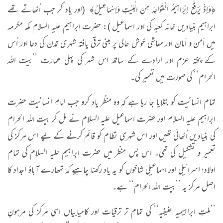
﴿وَإِذْ يَرْفَعُ إِبْرَاهِيمُ الْقَوَاعِدَ مِنَ الْبَيْتِ وَإِسْمَاعِيلُ﴾ (اور یاد کر جب اُٹھاتے تھے
ابراہیم بنیادیں خانہ کعبہ کی اور اسماعیل ): حضرت ابراہیم علیہ السلام مکہ مکرمہ
میں اَمن و اَمان اور معاشی خوش حالی پر مبنی ترقی یافتہ شہری تمدن کی دعا اور اُس
کے پختہ عزم اور ارادے کے ساتھ اس شہر کی پہلی عمارت ’’بیت اللہ
الحرام‘‘ کی صورت میں تعمیر کی۔
تمام انسانیت کو بتلایا جا رہا ہے کہ وہ منظر یاد کرو جب امامِ انسانیت حضرت
ابراہیم علیہ السلام اور حضرت اسماعیل علیہ السلام نے مل کر بیت اللہ الحرام
کی بنیادیں اُٹھائی تھیں اور اس شہری نظام کو قائم کرنے کے لیے اس مرکز کی
تعمیر و تشکیل کی تھی۔ اس پس منظر میں حضرت ابراہیم علیہ السلام کی تمام
اولاد؛ اسرائیلی اور اسماعیلی شاخوں کو یہ یاد رکھنا چاہیے کہ تمھارے آباؤ اجداد کا
اصل مرکز یہ ’’بیت اللہ الحرام‘‘ ہے۔
’’
ملتِ ابراہیمیہ حنیفیہ‘‘ کی تمام تر ترقیات اور کامیابیاں اسی مرکز کی مرہونِ