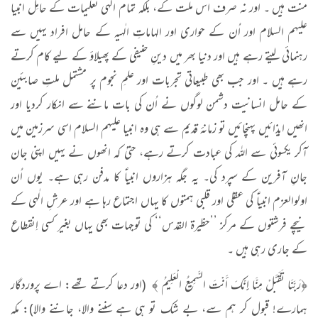
منت ہیں ۔ اور نہ صرف اس ملت کے، بلکہ تمام الٰہی تعلیمات کے حامِل انبیا
علیہم السلام اور اُن کے حواری اور الہاماتِ الٰہیہ کے حامل افراد یہیں سے
رہنمائی لیتے رہے ہیں اور دنیا بھر میں دینِ حنیفی کے پھیلاؤ کے لیے کام کرتے
رہے ہیں ۔ اور جب بھی طبیعاتی تجربات اور علمِ نجوم پر مشتمل ملتِ صابئین
کے حامل انسانیت دشمن لوگوں نے اُن کی بات ماننے سے انکار کردیا اور
انھیں ایذائیں پہنچائیں تو زمانۂ قدیم سے ہی وہ انبیا علیہم السلام اسی سرزمین میں
آکر یکسوئی سے اللہ کی عبادت کرتے رہے، حتیٰ کہ انھوں نے یہیں اپنی جان
جانِ آفرین کے سپرد کی۔ یہ جگہ ہزاروں انبیاؑ کا مدفن رہی ہے۔ یوں اُن
اولوالعزم انبیاؑ کی عقلی اور قلبی ہمتوں کا یہاں اجتماع رہا ہے اور عرشِ الٰہی کے
نیچے فرشتوں کے مرکز ’’حظیرۃ القدس‘‘ کی توجہات بھی یہاں بغیر کسی اِنقطاع
کے جاری رہی ہیں ۔
﴿رَبَّنَا تَقَبَّلْ مِنَّا إِنَّكَ أَنْتَ السَّمِيعُ الْعَلِيمُ ﴾
(اور دعا کرتے تھے: اے پروردگار
ہمارے! قبول کر ہم سے، بے شک تو ہی ہے سننے والا، جاننے والا): مکہ