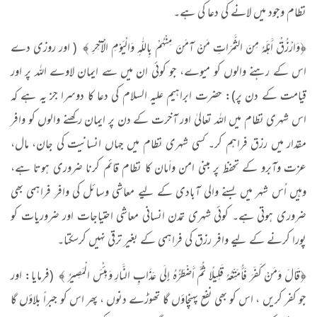
نظام وجود میں لانے کی دعا کی ہے۔
﴿وَارْزُقْ أَهْلَهُ مِنَ الثَّمَرَاتِ مَنْ آمَنَ مِنْهُمْ بِاللّٰهِ وَالْيَوْمِ الْآخِرِ ﴾ ( اور روزی دے
اس کے رہنے والوں کو میوے، جو کوئی ان میں سے ایمان لاوے اللہ پر اور
قیامت کے دن پر): حضرت ابراہیم علیہ السلام کی دعا کا دوسرا جز یہ ہے کہ
اس شہری نظام میں اللہ تعالیٰ اور آخرت کے دن پر ایمان رکھنے والوں کو وافر
مقدار میں رزق فراہم کر۔ کسی شہری نظام میں جہاں انسانیت کی جان، مال،
عزت وآبرو کے تحفظ پر مبنی امن واَمان کا نظام قائم کرنا ضروری ہوتا ہے،
وہیں اُس شہر میں بسنے والی آبادی کے لیے معاشی وسائل کی وافر فراہمی بھی
ضروری ہوتی ہے۔ کوئی شہری تمدن انسانی معاشی احتیاجات اور ضروریات کو
پورا کرنے کے لیے وافر رزق کی فراہمی کے بغیر ترقی نہیں کرسکتا۔
﴿قَالَ وَمَنْ كَفَرَ فَأُمَتِّعُهُ قَلِيلًا ثُمَّ أَضْطَرُّهُ إِلَى عَذَابِ النَّارِ وَبِئْسَ الْمَصِيرُ ﴾ (فرمایا: اور
جو کفر کریں ، اس کو بھی نفع پہنچاؤں گا تھوڑے دنوں ، پھر اس کو جبراً بلاؤں گا