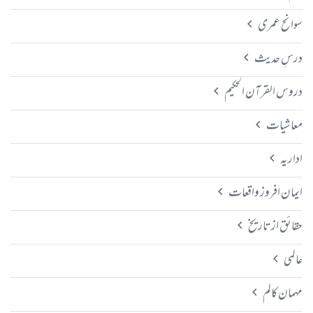
سوانح عمری
درسِ حدیث
دروس القرآن الحکیم
معاشیات
اداریہ
ایمان افروز واقعات
حقائق از تاریخ
عالمی
مہمان کالم