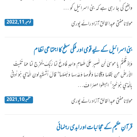
واضح کی جا رہی ہے کہ بنی اسرائیل کو …
نومبر 11, 2022
مولانا مفتی عبدالخالق آزاد رائے پوری
بنی اسرائیل کے لیے قومی اور ملکی سطح کا اجتماعی نظام
وَإِذ قُلتُم يا موسىٰ لَن نَصبِرَ عَلىٰ طَعامٍ واحِدٍ فَادعُ لَنا رَبَّكَ يُخرِج لَنا مِمّا تُنبِتُ
الأَرضُ مِن بَقلِها وَقِثّائِها وَفومِها وَعَدَسِها وَبَصَلِها ۖ قالَ أَتَستَبدِلونَ الَّذي هُوَ أَدنىٰ
بِالَّذي هُوَ خَيرٌ ۚ اهبِطوا مِصرًا فَ…
ستمبر 10, 2021
مولانا مفتی عبدالخالق آزاد رائے پوری
قرآنِ حکیم کے عجائبات اور ابدی رہنمائی