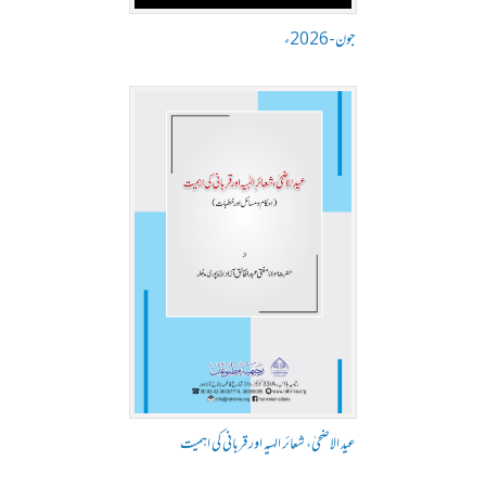
جون-2026ء
عید الاضحیٰ، شعائر الہیہ اور قربانی کی اہمیت