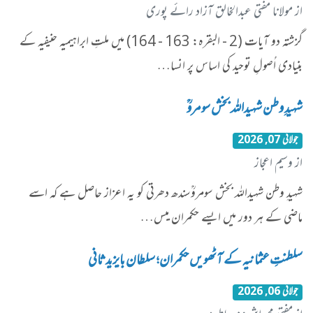
از مولانا مفتی عبدالخالق آزاد رائے پوری
گزشتہ دو آیات (2 - البقرہ: 163 - 164) میں ملتِ ابراہیمیہ حنیفیہ کے
بنیادی اُصولِ توحید کی اساس پر انسا…
شہیدِ وطن شہیداللہ بخش سومروؒ
جولائی 07, 2026
از وسیم اعجاز
شہیدِ وطن شہیداللہ بخش سومروؒسندھ دھرتی کو یہ اعزاز حاصل ہے کہ اسے
ماضی کے ہر دور میں ایسے حکمران میس…
سلطنتِ عثمانیہ کے آٹھویں حکمران؛ سلطان بایزید ثانی
جولائی 06, 2026