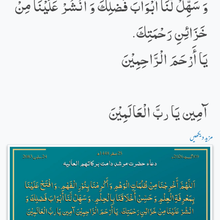
وَ سَھِّلْ لَّنَا أَبْوَابَ فَضلِكَ وَ انْشُرْ عَلَیْنَا مِنْ
خَزَائِنِ رَحْمَتِكَ.
یَا أَرْحَمَ الْرَّاحِمِیْنَ
آمِين يَا ربَّ الْعَالَمِیْنَ
مزید دیکھیں