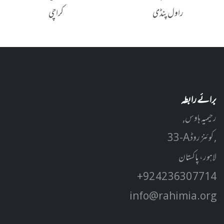
راول پنڈی
کراچی
برائے رابطہ
رحیمیہ ہاوس,
33-A کوئنز روڈ ,
لاہور، پاکستان
+92 42 3630 7714
info@rahimia.org