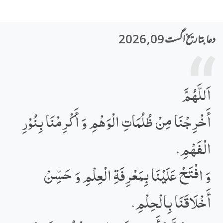
دعا بتاریخ اگست 09, 2026
اَللَّهُمَّ
أَخْرِجْنَا مِنْ ظُلُمَاتِ الْوَھْمِ وَ أَکْرِمْنَا بِنُوْرِ
الْفَھْمِ،
وَ افْتَحْ عَلَیْنَا بِمَعْرِفَةِ الْعِلْمِ وَ حَسِّنْ
أَخْلَاقَنَا بِالْحِلْمِ،