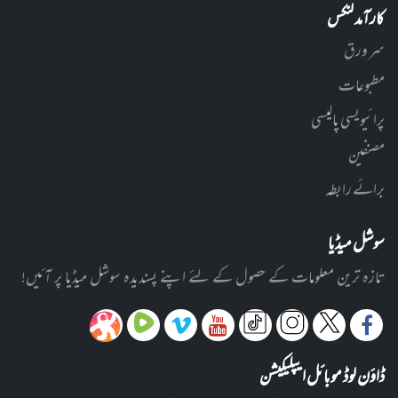
کارآمد لنکس
سر ورق
مطبوعات
پرائیویسی پالیسی
مصنفین
برائے رابطہ
سوشل میڈیا
تازہ ترین معلومات کے حصول کے لئے اپنے پسندیدہ سوشل میڈیا پر آئیں!
ڈاؤن لوڈ موبائل ایپلیکیشن