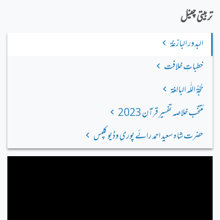
تربیتی چینل
البدور البازغة
خطباتِ خلافت
حُجّةُ اللّٰه البالِغة
مُنتخَب خلاصہ تفسیرِ قرآن 2023
حضرت شاہ سعید احمد رائے پوری وڈیو کلپس