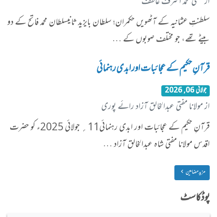
از مفتی محمد اشرف عاطف
سلطنتِ عثمانیہ کے آٹھویں حکمران؛ سلطان بایزید ثانیسلطان محمد فاتح کے دو
بیٹے تھے، جو مختلف صوبوں کے …
قرآنِ حکیم کے عجائبات اور ابدی رہنمائی
جولائی 06, 2026
از مولانا مفتی عبدالخالق آزاد رائے پوری
​قرآنِ حکیم کے عجائبات اور ابدی رہنمائی11؍ جولائی 2025ء کو حضرت
اقدس مولانا مفتی شاہ عبدالخالق آزاد …
مزید مضامین
پوڈکاسٹ