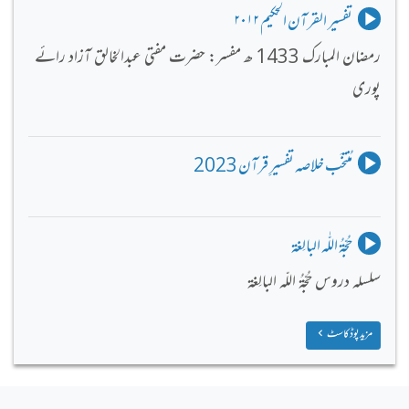
تفسیر القرآن الحکیم ۲۰۱۲
رمضان المبارک 1433 ھ مفسر: حضرت مفتی عبدالخالق آزاد رائے
پوری
مُنتخَب خلاصہ تفسیرِ قرآن 2023
حُجّةُ اللّٰه البالِغة
سلسلہ دروس حُجّةُ اللّہ البالِغة
مزید پوڈکاسٹ