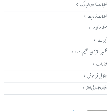
خطباتِ جمعتہ المبارک
خطبات تربیت
منظوم کلام
تجزئے
تفسیر القرآن الحکیم ۲۰۲۰
شذرات
ناقابلِ فراموش
افکار شاہ ولی اللہؒ