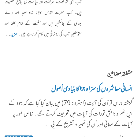
آپ بھی شریعت، طریقت اور سیاست کی جامع شخصیت
ہیں۔ آپ حضرت اقدس مولانا شاہ سعید احمد رائے
پوری کے جانشین ہیں اور سلسلے کے تمام خلفا اور
مزید
...
متوسلین آپ کی رہنمائی میں کام کر رہے ہیں۔
متعلقہ مضامین
انسانی معاشروں کی سزا و جزا کا بنیادی اُصول
گزشتہ درسِ قرآن کی آیت (البقرہ: 79) میں بیان کیا گیا ہے کہ یہود کے
اہلِ علم و دانش تورات کی آیات میں تحریف کرتے تھے۔ خاص طور پر
آیات کے معانی اور اُن کی تعبیر و تشریح کے بی…