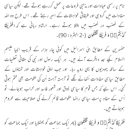
نام پر رسمی عبادات اور مذہبی فروعات پر عمل کررہے ہوتے تھے، لیکن سیاسی
مفادات میں گروہی اور طبقاتی خواہشات کے اسیر رہتے تھے۔ اس طرح وہ اللہ
کے غضب در غضب میں مبتلا ہوتے رہے۔ ارشادِ ربانی ہے کہ:
فَفَرِیْقًا
كَذَّبْتُمْ١٘ وَ فَرِیْقًا تَقْتُلُوْنَ
(-2 البقرہ: 90)۔
مفسرین کے مطابق بنی اسرائیل میں کوئی چار ہزار کے قریب انبیا علیہم
السلام یکے بعد دیگرے آئے ہیں۔ ہر ایک رسول اور نبی کی حقانی تعلیمات
کے ساتھ یہودیوں کا یہی رویہ رہا۔ اور جب اپنی خواہشات اور تمناؤں کے
مطابق سیاسی مفادات اُٹھانے لگے تو آہستہ آہستہ اُن کی حکومت بھی ختم ہوتی
گئی۔ اس لیے کہ جس قوم کا سیاسی ذوق اور شعور فاسد اور خراب ہوجائے، تو
اُس کے مفاد پرست سیاسی رہنما حکومت قائم کرنے کی صلاحیت سے محروم
ہوجاتے ہیں۔
فَفَرِیْقًا كَذَّبْتُمْ١٘ وَ فَرِیْقًا تَقْتُلُوْنَ
(پھر ایک جماعت کو جھٹلایا اور ایک جماعت کو