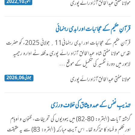
اکتوبر 10, 2022
مولانا مفتی عبدالخالق آزاد رائے پوری
قرآنِ حکیم کے عجائبات اور ابدی رہنمائی
​قرآنِ حکیم کے عجائبات اور ابدی رہنمائی11؍ جولائی 2025ء کو حضرت
اقدس مولانا مفتی شاہ عبدالخالق آزاد رائے پوری مدظلہ نے ادارہ رحیمیہ
لاہور میں دورۂ تفسیر کی تکمیل کے موقع …
جولائی 06, 2026
مولانا مفتی عبدالخالق آزاد رائے پوری
تہذیبِ نفس کے عہد و میثاق کی خلاف ورزی
گزشتہ آیات (البقرہ: 80-82) میں یہودیوں کی تحریفات، ظنون و اَوہام
اور ظلم و فساد کا تذکرہ تھا۔ اس آیتِ مبارکہ (البقرہ: 83) سے یہ حقیقت