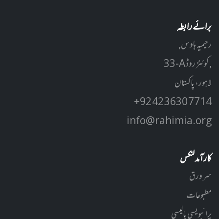
برائے رابطہ
رحیمیہ ہاوس,
33-A کوئنز روڈ ,
لاہور، پاکستان
+92 42 3630 7714
info@rahimia.org
کارآمد لنکس
سر ورق
مطبوعات
پرائیویسی پالیسی