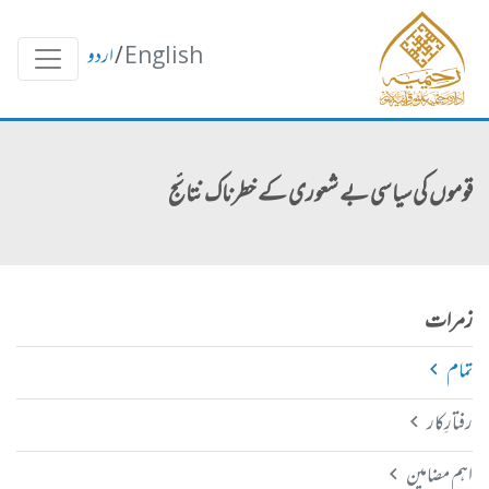
English
/
اردو
قوموں کی سیاسی بے شعوری کے خطرناک نتائج
زمرات
تمام
رفتارِکار
اہم مضامین