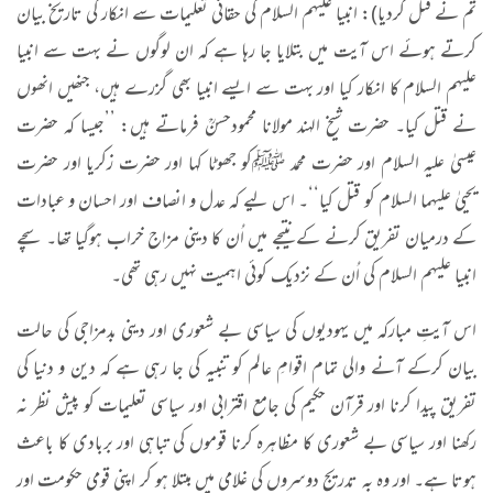
تم نے قتل کردیا): انبیا علیہم السلام کی حقانی تعلیمات سے انکار کی تاریخ بیان
کرتے ہوئے اس آیت میں بتلایا جا رہا ہے کہ ان لوگوں نے بہت سے انبیا
علیہم السلام کا انکار کیا اور بہت سے ایسے انبیا بھی گزرے ہیں، جنھیں انھوں
نے قتل کیا۔ حضرت شیخ الہند مولانا محمودحسنؒ فرماتے ہیں: ’’جیسا کہ حضرت
عیسیٰ علیہ السلام اور حضرت محمد ﷺکو جھوٹا کہا اور حضرت زکریا اور حضرت
یحییٰ علیہما السلام کو قتل کیا‘‘۔ اس لیے کہ عدل و انصاف اور احسان و عبادات
کے درمیان تفریق کرنے کے نتیجے میں اُن کا دینی مزاج خراب ہوگیا تھا۔ سچے
انبیا علیہم السلام کی اُن کے نزدیک کوئی اہمیت نہیں رہی تھی۔
اس آیتِ مبارکہ میں یہودیوں کی سیاسی بے شعوری اور دینی بدمزاجی کی حالت
بیان کرکے آنے والی تمام اقوامِ عالم کو تنبیہ کی جا رہی ہے کہ دین و دنیا کی
تفریق پیدا کرنا اور قرآن حکیم کی جامع اقترابی اور سیاسی تعلیمات کو پیش نظر نہ
رکھنا اور سیاسی بے شعوری کا مظاہرہ کرنا قوموں کی تباہی اور بربادی کا باعث
ہوتا ہے۔ اور وہ بہ تدریج دوسروں کی غلامی میں مبتلا ہو کر اپنی قومی حکومت اور