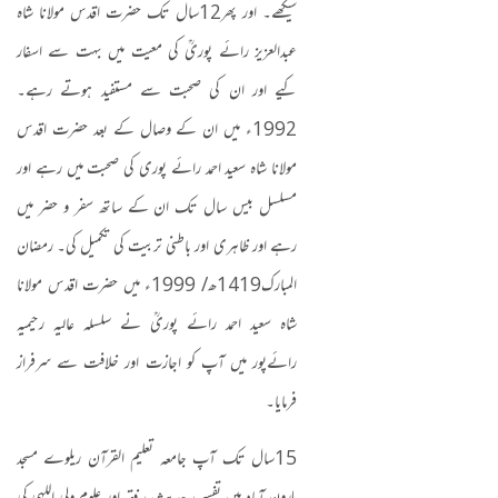
سیکھے۔ اور پھر
12
سال تک حضرت اقدس مولانا شاہ
عبدالعزیز رائے پوریؒ کی معیت میں بہت سے اسفار
کیے اور ان کی صحبت سے مستفید ہوتے رہے۔
1992
ء میں ان کے وصال کے بعد حضرت اقدس
مولانا شاہ سعید احمد رائے پوری کی صحبت میں رہے اور
مسلسل بیس سال تک ان کے ساتھ سفر و حضر میں
رہے اور ظاہری اور باطنی تربیت کی تکمیل کی۔ رمضان
المبارک
1419
ھ
/ 1999
ء میں حضرت اقدس مولانا
شاہ سعید احمد رائے پوریؒ نے سلسلہ عالیہ رحیمیہ
رائےپور میں آپ کو اجازت اور خلافت سے سرفراز
فرمایا۔
15
سال تک آپ جامعہ تعلیم القرآن ریلوے مسجد