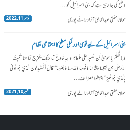
واضح کی جا رہی ہے کہ بنی اسرائیل کو …
نومبر 11, 2022
مولانا مفتی عبدالخالق آزاد رائے پوری
بنی اسرائیل کے لیے قومی اور ملکی سطح کا اجتماعی نظام
وَإِذ قُلتُم يا موسىٰ لَن نَصبِرَ عَلىٰ طَعامٍ واحِدٍ فَادعُ لَنا رَبَّكَ يُخرِج لَنا مِمّا تُنبِتُ
الأَرضُ مِن بَقلِها وَقِثّائِها وَفومِها وَعَدَسِها وَبَصَلِها ۖ قالَ أَتَستَبدِلونَ الَّذي هُوَ أَدنىٰ
بِالَّذي هُوَ خَيرٌ ۚ اهبِطوا مِصرًا فَ…
ستمبر 10, 2021
مولانا مفتی عبدالخالق آزاد رائے پوری