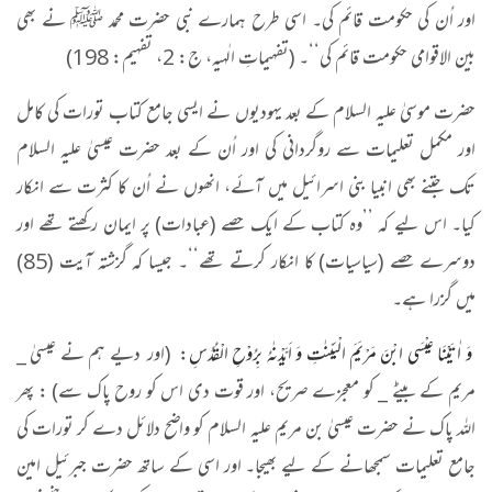
اور اُن کی حکومت قائم کی۔ اسی طرح ہمارے نبی حضرت محمد ﷺ نے بھی
بین الاقوامی حکومت قائم کی‘‘۔ (تفہیماتِ الٰہیہ، ج: 2، تفہیم: 198)
حضرت موسیٰ علیہ السلام کے بعد یہودیوں نے ایسی جامع کتاب تورات کی کامل
اور مکمل تعلیمات سے روگردانی کی اور اُن کے بعد حضرت عیسیٰ علیہ السلام
تک جتنے بھی انبیا بنی اسرائیل میں آئے، انھوں نے اُن کا کثرت سے انکار
کیا۔ اس لیے کہ ’’وہ کتاب کے ایک حصے (عبادات) پر ایمان رکھتے تھے اور
دوسرے حصے (سیاسیات) کا انکار کرتے تھے‘‘۔ جیسا کہ گزشتہ آیت (85)
میں گزرا ہے۔
وَ اٰتَیْنَا عِیْسَى ابْنَ مَرْیَمَ الْبَیِّنٰتِ وَ اَیَّدْنٰهُ بِرُوْحِ الْقُدُسِ
: (اور دیے ہم نے عیسیٰ _
مریم کے بیٹے _ کو معجزے صریح، اور قوت دی اس کو روح پاک سے) : پھر
اللہ پاک نے حضرت عیسیٰ بن مریم علیہ السلام کو واضح دلائل دے کر تورات کی
جامع تعلیمات سمجھانے کے لیے بھیجا۔ اور اسی کے ساتھ حضرت جبرئیل امین