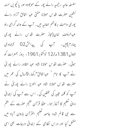
سلسلہ عالیہ رحیمیہ رائے پور کے موجودہ اور پانچویں مسند
نشین حضرت اقدس مولانا مفتی عبد الخالق آزاد رائے
پوری دامت برکاتہم العالیہ ہیں۔ آپ کے والد گرامی راؤ
عبدالرؤف خان
(
مجاز حضرت اقدس رائے پوری
چہارم
)
ہیں۔ آپ کی پیدائش
02 /
جمادی
الاول
1381
ھ
/12 /
اکتوبر
1961
ء بروز جمعرات کو
ہوئی۔ حضرت اقدس مولانا شاہ عبد القادر رائے پوریؒ
نے آپ کا نام ” عبدالخالق
"
رکھا۔
9
سال کی عمر میں
حضرت اقدس مولانا شاہ عبد العزیز رائے پوریؒ نے
آپ کو کلمہ طیبہ کی تلقین کی۔ اس سے آپ کی ابتدائی
دینی تعلیم کا آغاز ہوا۔ حفظ قرآن حکیم حضرت کے حکم
سے ہی قائم شدہ جامعہ تعلیم القرآن ہارون آباد میں
مکمل کیا اور درس نظامی کے ابتدائی درجات بھی اسی