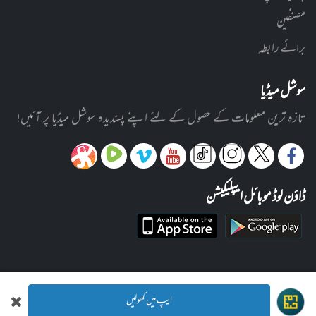
مصنفین
برائے رابطہ
سوشل میڈیا
تازہ ترین معلومات کے حصول کے لئے اپنے پسندیدہ سوشل میڈیا پر آئیں!
ڈاؤن لوڈ موبائل ایپلیکیشن
ایپ میں کھولیں
© 2012-2026 ادارہ رحیمیہ علوم قرآنیہ (ٹرسٹ) لاہور