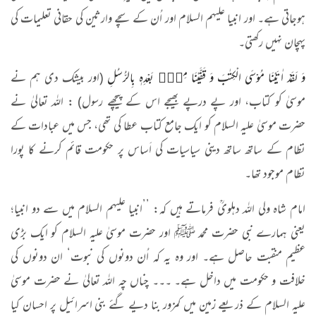
ہوجاتی ہے۔ اور انبیا علیہم السلام اور اُن کے سچے وارثین کی حقانی تعلیمات کی
پہچان نہیں رکھتی۔
وَ لَقَدْ اٰتَیْنَا مُوْسَى الْكِتٰبَ وَ قَفَّیْنَا مِنْۢ بَعْدِهٖ بِالرُّسُلِ
(اور بیشک دی ہم نے
موسیٰ کو کتاب، اور پے درپے بھیجے اس کے پیچھے رسول) : اللہ تعالیٰ نے
حضرت موسیٰ علیہ السلام کو ایک جامع کتاب عطا کی تھی، جس میں عبادات کے
نظام کے ساتھ ساتھ دینی سیاسیات کی اَساس پر حکومت قائم کرنے کا پورا
نظام موجود تھا۔
امام شاہ ولی اللہ دہلویؒ فرماتے ہیں کہ: ’’انبیا علیہم السلام میں سے دو انبیا؛
یعنی ہمارے نبی حضرت محمد ﷺ اور حضرت موسیٰ علیہ السلام کو ایک بڑی
عظیم منقبت حاصل ہے۔ اور وہ یہ کہ اُن دونوں کی نبوت‘ ان دونوں کی
خلافت و حکومت میں داخل ہے۔ ۔۔۔ چناں چہ اللہ تعالیٰ نے حضرت موسیٰ
علیہ السلام کے ذریعے زمین میں کمزور بنا دیے گئے بنی اسرائیل پر احسان کیا