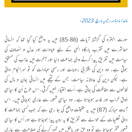
ماخذ: ماہنامہ رحیمیہ مارچ، 2023ء
سورت البقرہ کی گزشتہ آیات (86-85) میں یہ واضح کیا گیا تھا کہ انسانی
معاشرے میں تقربِ بارگاہِ الٰہی کے لیے عبادات اور عدل و انصاف کی
سیاست میں تفریق پیدا کرنے والی جماعت دنیا اور آخرت میں عذاب کی مستحق
ہوتی ہے۔ وہ دین کی اقترابی رسومات اور رسمی عبادات کو تو سرانجام دیتی
ہے، لیکن دین کی عادلانہ سیاست، جس کے نتیجے میں انسانی جان و مال کی
ظالموں سے حفاظت کی جاتی ہے، اُسے اختیار نہیں کرتی۔ اس طرح اُن کا سیاسی
ذوق خراب اور فاسد ہوجاتا ہے۔ وہ سیاسی شعور سے عاری ہوجاتی ہیں۔ اس
آیتِ مبارکہ (87) میں یہ حقیقت واضح کی جا رہی ہے کہ جب کسی جماعت کا
دینی تعلیمات کے حوالے سے تفریق کا یہ رویہ پیدا ہوجاتا ہے اور اُس کا سیاسی
شعور ختم ہوجاتا ہے تو وہ حق اور باطل میں تمیز کرنے کی صلاحیت سے عاری