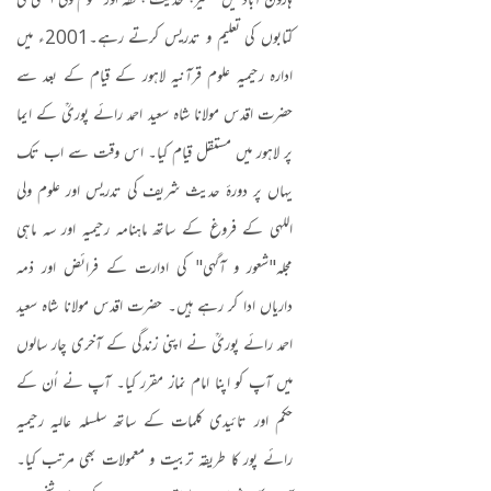
ہارون آباد میں تفسیر، حدیث ، فقہ اور علوم ولی اللہی کی
کتابوں کی تعلیم و تدریس کرتے رہے۔
2001
ء میں
ادارہ رحیمیہ علوم قرآنیہ لاہور کے قیام کے بعد سے
حضرت اقدس مولانا شاہ سعید احمد رائے پوریؒ کے ایما
پر لاہور میں مستقل قیام کیا۔ اس وقت سے اب تک
یہاں پر دورۂ حدیث شریف کی تدریس اور علوم ولی
اللہی کے فروغ کے ساتھ ماہنامہ رحیمیہ اور سہ ماہی
مجلہ
"
شعور و آگہی" کی ادارت کے فرائض اور ذمہ
داریاں ادا کر رہے ہیں۔ حضرت اقدس مولانا شاہ سعید
احمد رائے پوریؒ نے اپنی زندگی کے آخری چار سالوں
میں آپ کو اپنا امام نماز مقرر کیا۔ آپ نے اُن کے
حکم اور تائیدی کلمات کے ساتھ سلسلہ عالیہ رحیمیہ
رائے پور کا طریقہ تربیت و معمولات بھی مرتب کیا۔