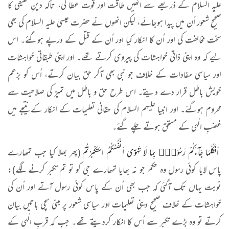
علیہ السلام کے ذریعے سے انھیں طاقت اور قوت عطا کی، تاکہ دینِ حنیفی کا
صحیح شعور اُن میں پیدا ہوجائے، لیکن انھوں نے حضرت عیسیٰ علیہ السلام کی بھی
سخت مخالفت کی اور اُن کا انکار کیا اور اُن کے قتل کے درپے ہوگئے۔ اس
لیے کہ وہ اپنی ذاتی خواہشات کی پیروی کرتے تھے۔ اور اپنی طبقاتی خواہشات
اور سیاسی مفادات کے خلاف جو نبی بھی آکر حق بیان کرتے، اُس کو بزعمِ
خویش باطل قرار دے دیتے۔ اس طرح حق و باطل میں تمیز کی صلاحیت سے
محروم ہوگئے۔ اور انبیا علیہم السلام کی حقانی تعلیمات کے انکار کے نتیجے میں
غضبِ الٰہی کے مستحق ہوتے چلے گئے۔
اَفَكُلَّمَا جَآءَكُمْ رَسُوْلٌۢ بِمَا لَا تَهْوٰۤى اَنْفُسُكُمُ اسْتَكْبَرْتُمْ
(پھر بھلا کیا جب تمھارے
پاس لایا کوئی رسول وہ حکم جو نہ بھایا تمھارے جی کو تو تم تکبّر کرنے لگے):
نوبت یہاں تک آگئی کہ جب بھی اُن کے پاس کوئی رسول آتے اور اُن کی
خواہشات کے خلاف صحیح دینی تعلیمات اور سیاسی شعور پر مبنی سچی باتیں بیان
کرتے تو وہ بڑے تکبر سے اُس کا انکار کردیتے تھے۔ جب کہ قربِ الٰہی کے