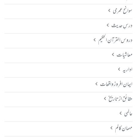
سوانح عمری
درسِ حدیث
دروس القرآن الحکیم
معاشیات
اداریہ
ایمان افروز واقعات
حقائق از تاریخ
عالمی
مہمان کالم