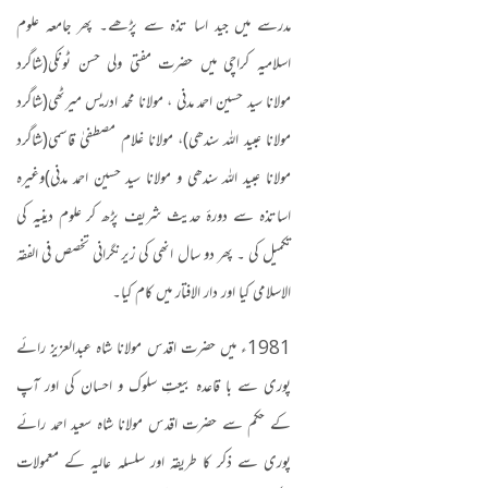
مدرسے میں جید اسا تذہ سے پڑھے۔ پھر جامعہ علوم
اسلامیہ کراچی میں حضرت مفتی ولی حسن ٹونکی
(
شاگرد
مولانا سید حسین احمد مدنی ، مولانا محمد ادریس میرٹھی
(
شاگرد
مولانا عبید اللہ سندھی
)
، مولانا غلام مصطفیٰ قاسمی
(
شاگرد
مولانا عبید اللہ سندھی و مولانا سید حسین احمد مدنی
)
وغیرہ
اساتذہ سے دورۂ حدیث شریف پڑھ کر علوم دینیہ کی
تکمیل کی ۔ پھر دو سال انھی کی زیرنگرانی تخصص فی الفقہ
الاسلامی کیا اور دار الافتار میں کام کیا۔
1981
ء میں حضرت اقدس مولانا شاہ عبدالعزیز رائے
پوری سے با قاعدہ بیعتِ سلوک و احسان کی اور آپ
کے حکم سے حضرت اقدس مولانا شاہ سعید احمد رائے
پوری سے ذکر کا طریقہ اور سلسلہ عالیہ کے معمولات