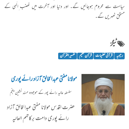
سیاست سے محروم ہوجائیں گے۔ اور دنیا اور آخرت میں غضب ِالٰہی کے
مستحق ٹھہریں گے۔
ٹیگز
رحیمیہ
قرآنی تعلیمات
قرآن حکیم
تفسیر القرآن
مولانا مفتی عبدالخالق آزاد رائے پوری
سلسلہ عاليہ رائے پور کے موجودہ مسند نشین پنجم
حضرت اقدس مولانا مفتی عبدالخالق آزاد
رائے پوری دامت برکاتہم العالیہ