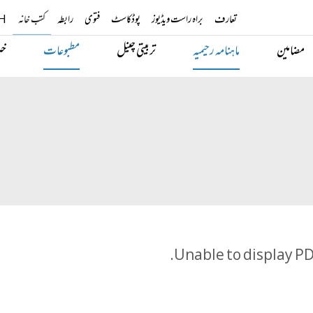
تعارف
براہ راست ویڈیوز
پوڈکاسٹ
فتوی
رابطہ
کتب خانہ
H
مضامین
ماہنامہ رحیمیہ
تربیتی چینل
مطبوعات
خب
Unable to display PDF