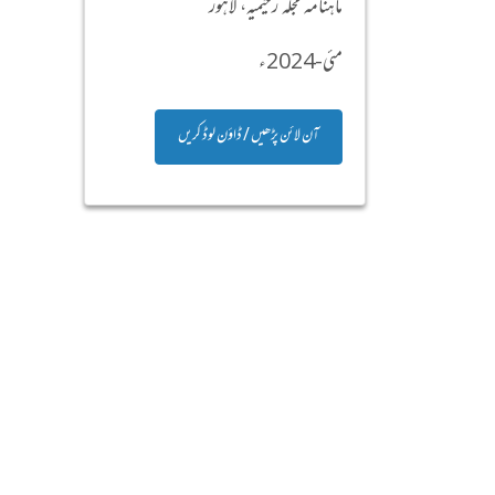
ماہنامہ مجلہ رحیمیہ، لاہور
مئی-2024ء
آن لائن پڑھیں / ڈاؤن لوڈ کریں