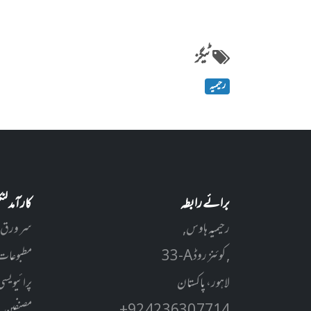
ٹیگز
رحیمیہ
برائے رابطہ
کارآمد ل
رحیمیہ ہاوس,
سر ورق
33-A کوئنز روڈ ,
مطبوعات
لاہور، پاکستان
پرائیویسی