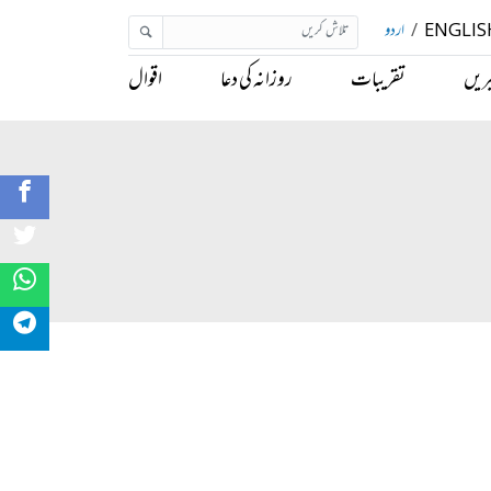
ENGLIS
/
اردو
ریں
تقریبات
روزانہ کی دعا
اقوال