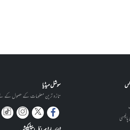
نکس
سوشل میڈیا
تازہ ترین معلومات کے حصول کے لئے ا
 پالیسی