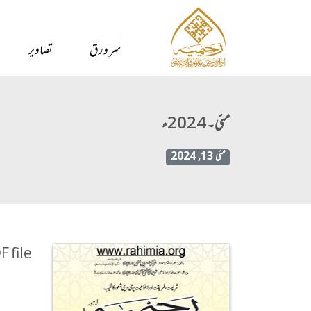
سر ورق
تصاویر
مئی۔ 2024ء
مئی 13, 2024
 file.