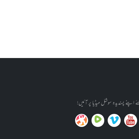
پنے پسندیدہ سوشل میڈیا پر آئیں!