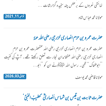
نمائشی نعروں کے برعکس چند سنجیدہ گزارشات …
نومبر 11, 2021
مولانا محمد عباس شاد
حضرت عمرو بن حزم انصاری خزرجی رضی اللہ عنہٗ
​حضرت عمرو بن حزم انصاری خزرجی رضی اللہ عنہٗحضرت عمرو بن حزم
انصاری خزرجی رضی اللہ عنہٗخاندانِ نجار سے تعلق رکھتے تھے۔ آپؓ کی کنیت
’’ابوضحاک‘‘ تھی۔ رسول اللہ ﷺنے ان کو ’’ابو…
جولائی 03, 2026
مولانا قاضی محمد یوسف
حضرت ثابت بن قیس بن شماس اَنصاریؓ ’خطیبُ النبیؐ‘