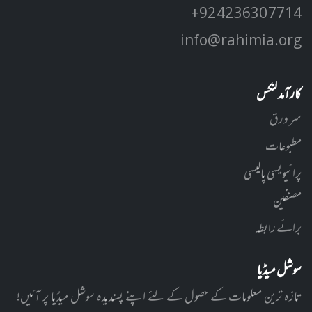
+92 42 3630 7714
info@rahimia.org
کارآمد لنکس
سر ورق
مطبوعات
پرائیویسی پالیسی
مصنفین
برائے رابطہ
سوشل میڈیا
تازہ ترین معلومات کے حصول کے لئے اپنے پسندیدہ سوشل میڈیا پر آئیں!