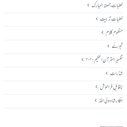
خطباتِ جمعتہ المبارک
خطبات تربیت
منظوم کلام
تجزئے
تفسیر القرآن الحکیم ۲۰۲۰
شذرات
ناقابلِ فراموش
افکار شاہ ولی اللہؒ