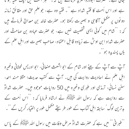
جاتی ہے۔ حضرت ابودرداؓ مزید فرماتے ہیں کہ: ’’ہر اُمت میں ایک فقیہ ہوتا
ہے اور اس اُمت کا فقیہ شداد ہے‘‘۔ فقیہ وہ ہے، جو علمِ حق اور حقائقِ زمانہ
دونوں پر مکمل آگاہی و بصیرت رکھتا ہو۔ حضرت خالد بن معدانؓ فرماتے ہیں
کہ: ’’شام میں کوئی ایسی شخصیت نہیں ہے، جو حضرت عبادہ بن صامتؓ اور
حضرت شداد ابن اوسؓ سے زیادہ قابلِ اعتماد، صاحبِ بصیرت اور اہلِ علم کے
ہاں پسندیدہ ہو‘‘۔
آپؓ سے آپؓ کے بیٹے اور شام کے ابو اشعث صنعانی، ابو ادریس خولانی وغیرہ
اہلِ علم نے احادیث روایت کی ہیں۔ آپؓ سے کتب حدیث؛ مثلا مسند احمد،
سنن نسائی، ترمذی اور طبری وغیرہ میں 50 روایات موجود ہیں۔ حضرت شدادؓ
سے روایت ہے کہ رسول اللہ ﷺ نے ارشاد فرمایا کہ: ’’اس اُمت کے
بدترین لوگ‘ سابقہ اہلِ کتاب کے طور طریقے مکمل طور پر اختیار کریں گے‘‘۔
’’طبرانی‘‘ میں ہے کہ حضرت شدادؓ مرض وفات میں رسول اللہ ﷺ کے پاس