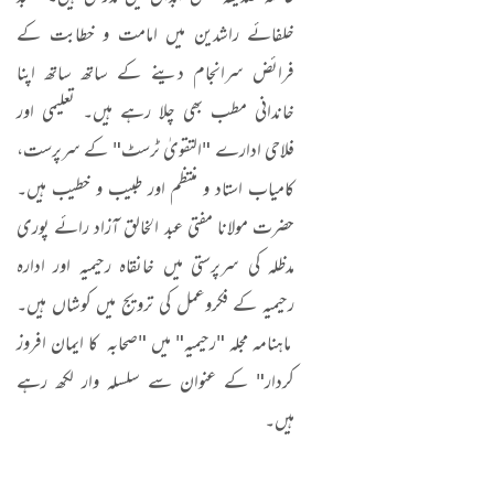
خلفائے راشدین میں امامت و خطابت کے
فرائض سرانجام دینے کے ساتھ ساتھ اپنا
خاندانی مطب بھی چلا رہے ہیں۔ تعلیمی اور
فلاحی ادارے "التقویٰ ٹرسٹ" کے سرپرست،
کامیاب استاد و منتظم اور طبیب و خطیب ہیں۔
حضرت مولانا مفتی عبد الخالق آزاد رائے پوری
مدظلہ کی سرپرستی میں خانقاہ رحیمیہ اور ادارہ
رحیمیہ کے فکروعمل کی ترویج میں کوشاں ہیں۔
ماہنامہ مجلہ "رحیمیہ" میں "صحابہ کا ایمان افروز
کردار" کے عنوان سے سلسلہ وار لکھ رہے
ہیں۔