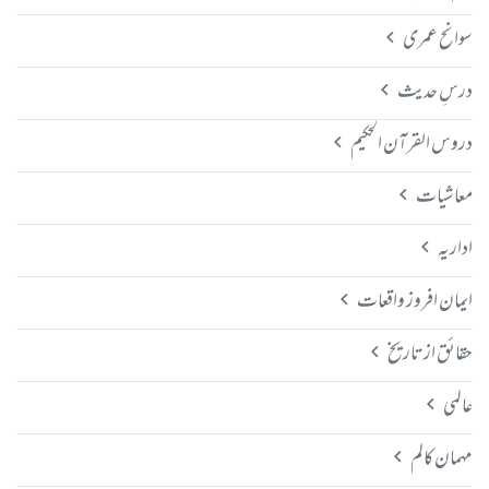
سوانح عمری
درسِ حدیث
دروس القرآن الحکیم
معاشیات
اداریہ
ایمان افروز واقعات
حقائق از تاریخ
عالمی
مہمان کالم