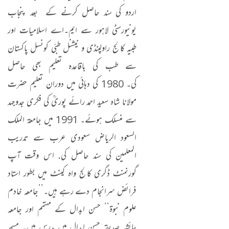
اردو کی سند حاصل کرنے کے بعد پنجاب
یونیورسٹی لاہور سے ایم۔اے اسلامیات اور
طبیہ کالج راولپنڈی و نیشنل طبّی کونسل پاکستان
سے طب کی باقاعدہ تعلیم بھی حاصل
کی۔ 1980 کی دہائی میں دوران تعلیم حضرت
مولانا شاہ سعید احمد رائے پوریؒ کی فکری جدوجہد
سے منسلک ہوئے۔ 1991 میں جامعة الملك
السعود الرياض سعودی عرب سے تدریب
المعلمین کی سند حاصل کی. اس وقت آپ
گورنمنٹ ڈگری کالج واہ کینٹ میں بطور استاد
فرائض سرانجام دے رہے ہیں۔’’جامعہ خادم
علوم نبوۃ‘‘ حسن ابدال کے مہتمم اور جامعہ
عائشہ صدیقہ حسن ابدال میں مدرس ہیں۔ مسجد