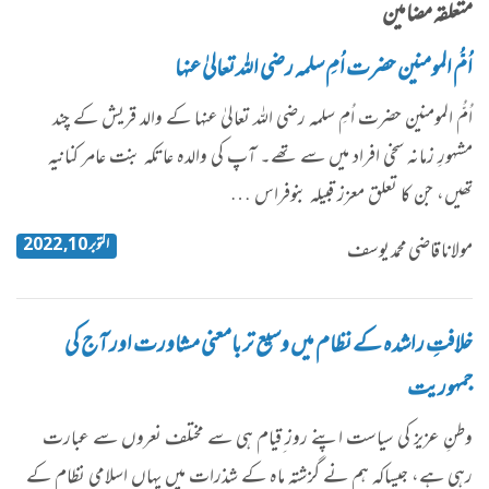
متعلقہ مضامین
اُمُّ المومنین حضرت اُمِ سلمہ رضی اللہ تعالیٰ عنہا
اُمُّ المومنین حضرت اُمِ سلمہ رضی اللہ تعالیٰ عنہا کے والد قریش کے چند
مشہورِ زمانہ سخی افراد میں سے تھے۔ آپ کی والدہ عاتکہ بنت عامر کنانیہ
تھیں، جن کا تعلق معزز قبیلہ بنوفراس …
اکتوبر 10, 2022
مولانا قاضی محمد یوسف
خلافتِ راشدہ کے نظام میں وسیع تر بامعنی مشاورت اور آج کی
جمہوریت
وطنِ عزیز کی سیاست اپنے روز ِقیام ہی سے مختلف نعروں سے عبارت
رہی ہے، جیساکہ ہم نے گزشتہ ماہ کے شذرات میں یہاں اسلامی نظام کے