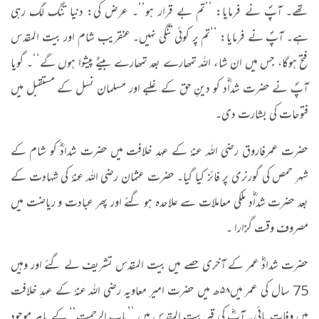
تھے۔ آپؐ نے فرمایا: ’’تم بے قرار ہو‘‘۔ عرض کی: دنیا تنگ لگ رہی
ہے۔ آپؐ نے فرمایا: ’’تم پر کوئی تنگی نہیں۔ عنقریب شام اور بیت المقدس
فتح ہوگا، جس میں ان شاء اللہ تمھارے بعد تمھارے بیٹے پیشوا ہوں گے‘‘۔ گویا
آپؐ نے حضرت شداؓد کو دینِ حق کے غلبے اور مسلمان نسل کے مستقبل میں
فتوحات کی بشارت دی۔
حضرت عمرفاروق رضی اللہ عنہٗ کے عہدِ خلافت میں حضرت شدادؓ کو شام کے
شہر حمص کی گورنری پر فائز کیا گیا۔ حضرت عثمان رضی اللہ عنہٗ کی شہادت کے
بعد حضرت شداؓد ملکی معاملات سے علاحدہ ہو گئے اور پھر عبادت و ریاضت میں
مصروف وقت گزارا ۔
حضرت شدادؓ عمر کے آخری حصے میں بیت المقدس تشریف لے گئے اور وہیں
75 سال کی عمر میں
۵۸
ھ میں حضرت امیر معاویہ رضی اللہ عنہٗ کے عہدِ خلافت
میں وفات پائی۔ آپؓ کی قبر بیت المقدس میں ’’باب الرحمت‘‘ کے باہر موجود