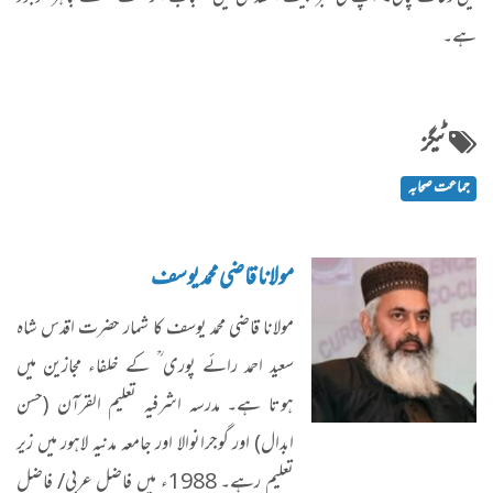
ہے۔
ٹیگز
جماعت صحابہ
مولانا قاضی محمد یوسف
مولانا قاضی محمد یوسف کا شمار حضرت اقدس شاہ
سعید احمد رائے پوری ؒ کے خلفاء مجازین میں
ہوتا ہے۔ مدرسہ اشرفیہ تعلیم القرآن (حسن
ابدال) اور گوجرانوالا اور جامعہ مدنیہ لاہور میں زیر
تعلیم رہے۔ 1988ء میں فاضل عربی/ فاضل