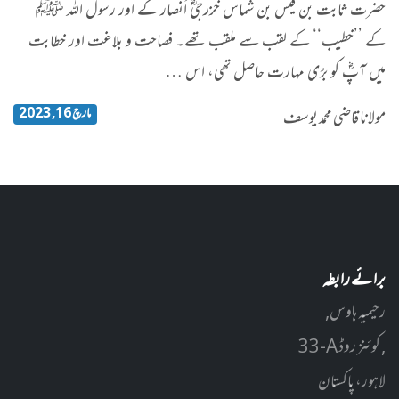
حضرت ثابت بن قیس بن شماس خزرجیؓ اَنصار کے اور رسول اللہ ﷺ
کے ’’خطیب‘‘ کے لقب سے ملقب تھے۔ فصاحت و بلاغت اور خطابت
میں آپؓ کو بڑی مہارت حاصل تھی، اس …
مارچ 16, 2023
مولانا قاضی محمد یوسف
برائے رابطہ
رحیمیہ ہاوس,
33-A کوئنز روڈ ,
لاہور، پاکستان