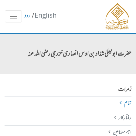
English
/
اردو
حضرت ابو یعلیٰ شدّاد بن اوس انصاری خزرجی رضی اللہ عنہ
زمرات
تمام
رفتارِکار
اہم مضامین