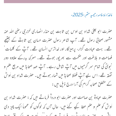
ماخذ: ماہنامہ رحیمیہ ستمبر-2025ء
حضرت ابو یعلیٰ شدّاد بن اوس بن ثابت بن منذر انصاری خزرجی رضی اللہ عنہ
مشہور صحابیٔ رسول تھے۔ آپ شاعرِ رسول حضرت حسان بن ثابتؓ کے بھتیجے
تھے۔ بہت عبادت گزار، پرہیزگار اور خداترس انسان تھے۔ آپؓ کے کلمات‘
فصاحت و بلاغت اور حکمت سے بھرپور ہوتے تھے۔ معرکۂ بدرکے علاوہ دورِ
نبویؐ کی تمام سر گرمیوں میں آپؓ شامل رہے۔ آپؓ عہدِ صحابہؓ میں مرجع علم و
تفقہ تھے، اس لیے آپؓ فضلا صحابہؓ میں شمار ہوتے ہیں۔ حضرت شداد بن اَوسؓ
کے متعلق صحابہ کرام کی آرا درجِ ذیل ہیں:
حضرت عبادہؓ بن صامت اور حضرت ابو درداؓ فرماتے ہیں کہ: حضرت شداد بن
اَوسؓ کو علم و حلم عطا کیے گئے ہیں، حال آں کہ لوگوں کو عموماً ایک چیز دی