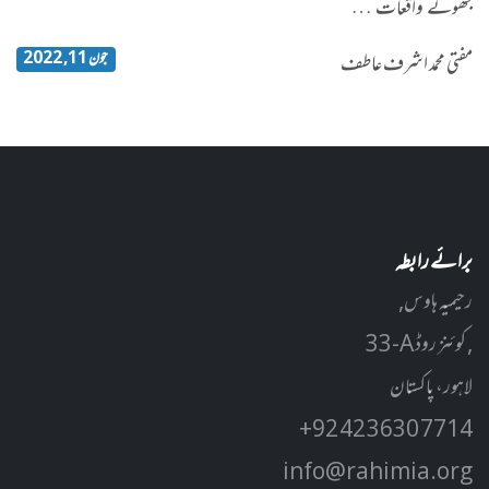
جھوٹے واقعات …
جون 11, 2022
مفتی محمد اشرف عاطف
برائے رابطہ
رحیمیہ ہاوس,
33-A کوئنز روڈ ,
لاہور، پاکستان
+92 42 3630 7714
info@rahimia.org