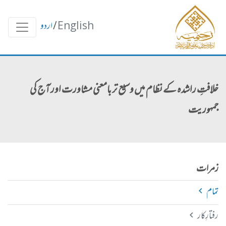
English
/
اردو
خلافتِ راشدہ کے نظام میں وسیع تر بامعنی مشاورت اور آج کی
جمہوریت
زمرات
تمام
رفتارِکار