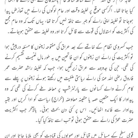
صحابہ کرام رضی اللہ عنہم کے ساتھ ساتھ عام باشندگان سے بھی رائے کا اہتمام
کیا جاتا تھا۔ اگرکسی موقع پر خلیفۂ وقت اور عام لوگوں کی رائے میں تعارُض پیدا
ہوجاتا تو خلیفہ اپنی رائے کو جبر سے نافذ نہیں کرتا تھا، یہاں تک کہ وہ عام مجمع
کی اکثریت کو استدلال کی قوت سے قائل کرتا اور وہ خلیفہ سے متفق ہوجاتے۔
جب کسروِی نظام کے خاتمے کے بعد عراق کی مفتوحہ زمینوں کا مسئلہ درپیش ہوا
تو اکثریت کی رائے ان زمینوں کو ان فاتحین میں بہ طور مالِ غنیمت تقسیم کرنے
کی تھی، جن کی جدوجہد سے عراق زیرِنگیں ہوا، جب کہ خلیفۂ راشد حضرت عمر
فاروق رضی اللہ عنہٗ کی رائے ریاستی ملکیت میں رکھتے ہوئے زمینوں پر پہلے سے
کام کرنے والے کسانوں سے پارٹنرشپ پر معاملہ طے کرنے کی تھی کہ وہ
پیداوار کا ایک متعین حصہ یا متعینہ معاوضہ (خراج) ریاست کو ادا کریں اور بقیہ
پیداوار سے فائدہ اٹھائیں۔ اس پر کئی دن بحث ہوئی۔ بالآخر جب اکثریت
حضرت عمرؓ کی رائے سے متفق ہوئی تو تب اسے نافذ کیا گیا۔
قومی سطح کے مسائل میں قبائل اور صوبوں کی قیادت کو بھی بلایا جاتا اور ان