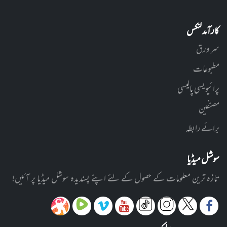
کارآمد لنکس
سر ورق
مطبوعات
پرائیویسی پالیسی
مصنفین
برائے رابطہ
سوشل میڈیا
تازہ ترین معلومات کے حصول کے لئے اپنے پسندیدہ سوشل میڈیا پر آئیں!