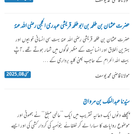
مولانا قاضی محمد یوسف
حضرت عثمان بن طلحہ بن ابو طلحہ قریشی عبدری الحجبی رضی اللہ عنہٗ
​​حضرت عثمان بن طلحہ قریشی رضی اللہ عنہٗ بہت سی انسانی خوبیوں اور
بہترین اَخلاق اور انسانیت کے مظہر لوگوں میں شمار ہوتے تھے۔آپؓ
بیت اللہ الحرام کے حاجب یعنی کلید برداری کے …
مئی 08, 2025
مولانا قاضی محمد یوسف
سیّدنا عبدالملک بن مروانؒ
پچھلے دنوں ایک دعائیہ تقریب میں ایک ’’عالمی مبلغ‘‘ نے جھوٹی اور
موضوع روایات کا سہارا لے کر خلفائے بنواُمیہ کی کردار کشی کی اور ایسے