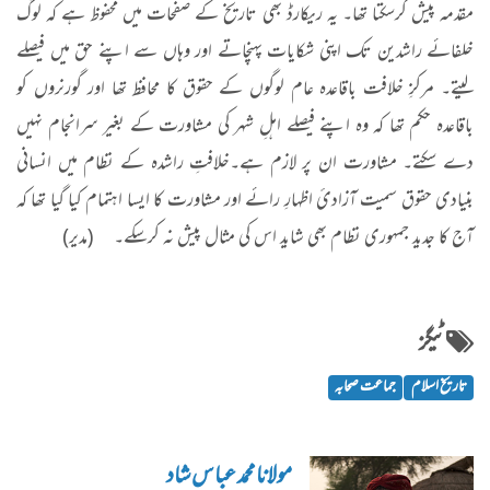
مقدمہ پیش کرسکتا تھا۔ یہ ریکارڈ بھی تاریخ کے صفحات میں محفوظ ہے کہ لوگ
خلفائے راشدین تک اپنی شکایات پہنچاتے اور وہاں سے اپنے حق میں فیصلے
لیتے۔ مرکزِ خلافت باقاعدہ عام لوگوں کے حقوق کا محافظ تھا اور گورنروں کو
باقاعدہ حکم تھا کہ وہ اپنے فیصلے اہلِ شہر کی مشاورت کے بغیر سرانجام نہیں
دے سکتے۔ مشاورت ان پر لازم ہے۔خلافتِ راشدہ کے نظام میں انسانی
بنیادی حقوق سمیت آزادیٔ اظہارِ رائے اور مشاورت کا ایسا اہتمام کیا گیا تھا کہ
آج کا جدید جمہوری نظام بھی شاید اس کی مثال پیش نہ کرسکے۔
(مدیر)
ٹیگز
تاریخ اسلام
جماعت صحابہ
مولانا محمد عباس شاد