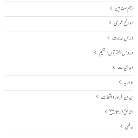
اہم مضامین
سوانح عمری
درسِ حدیث
دروس القرآن الحکیم
معاشیات
اداریہ
ایمان افروز واقعات
حقائق از تاریخ
عالمی