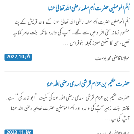
اُمُّ المومنین حضرت اُمِ سلمہ رضی اللہ تعالیٰ عنہا
اُمُّ المومنین حضرت اُمِ سلمہ رضی اللہ تعالیٰ عنہا کے والد قریش کے چند
مشہورِ زمانہ سخی افراد میں سے تھے۔ آپ کی والدہ عاتکہ بنت عامر کنانیہ
تھیں، جن کا تعلق معزز قبیلہ بنوفراس …
اکتوبر 10, 2022
مولانا قاضی محمد یوسف
حضرت حکیم بن حِزام قرشی اسدی رضی اللہ عنہٗ
حضرت حکیم بن حِزام قرشی اسدی رضی اللہ عنہٗ کی کنیت ’’ابو خالد مکی‘‘ ہے۔
فاختہ بنت زہیر آپؓ کی والدہ اور اُم المؤمنین حضرت خدیجہ رضی اللہ عنہا
آپؓ کی پ…
جولائی 11, 2023