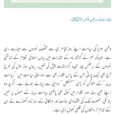
ماخذ: ماہنامہ رحیمیہ نومبر،2021ء
وطنِ عزیز کی سیاست اپنے روز ِقیام ہی سے مختلف نعروں سے عبارت رہی
ہے، جیساکہ ہم نے گزشتہ ماہ کے شذرات میں یہاں اسلامی نظام کے نمائشی
نعروں کے برعکس چند سنجیدہ گزارشات پیش کی تھیں۔ یہاں روز ِاوّل کی طرح
آج بھی ایک پارٹی جس کے پاس اقتدار بھی ہے، وہ اپنی سیاست میں ’’ریاستِ
مدینہ‘‘ کے سلوگن کو بڑی ’’مستقل‘‘ مزاجی سے اپنائے ہوئے ہے۔ اگرچہ وہ
اپنے تین سالہ دورِ اقتدار میں کوئی بھی پالیسی ریاستِ مدینہ کے اصول پر نہیں
بناسکی، خصوصاً ملک کی اقتصادی حالت اور مہنگائی کے منہ زور گھوڑے نے ان
کے تمام تر دعوؤں کی قلعی کھول دی ہے۔