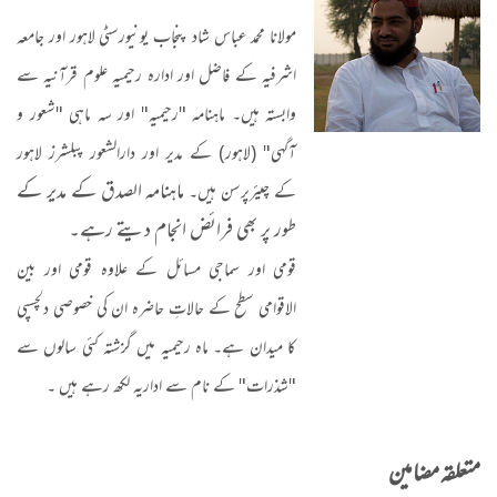
مولانا محمد عباس شاد پنجاب یونیورسٹی لاہور اور جامعہ
اشرفیہ کے فاضل اور ادارہ رحیمیہ علوم قرآنیہ سے
وابستہ ہیں۔ ماہنامہ "رحیمیہ" اور سہ ماہی "شعور و
آگہی" (لاہور) کے مدیر اور دارالشعور پبلشرز لاہور
ماہنامہ الصدق کے مدیر کے
کے چیئرپرسن ہیں۔
طور پر بھی فرائض انجام دیتے رہے۔
قومی اور سماجی مسائل کے علاوہ قومی اور بین
الاقوامی سطح کے حالاتِ حاضرہ ان کی خصوصی دلچسپی
کا میدان ہے۔ ماہ رحیمیہ میں گزشتہ کئی سالوں سے
"شذرات" کے نام سے اداریہ لکھ رہے ہیں ۔
متعلقہ مضامین