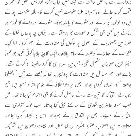
دروازے سے یا محض طاقت سے قبضہ نہیں کیا جاسکتا، اور جس شخص کو حکمران
منتخب کرلیا جائے، وہ آمرانہ طرز ِحکومت نہیں کرے گا، بلکہ حکومت چلانے
میں وہ لوگوں کی رائے اور مشورے کا پابند ہوگا۔ مشورے اور رائے کا فورم ہر
زمانے میں کسی بھی شکل و صورت کا ہوسکتا ہے۔ چناں چہ چاروں خلفا کے
تقرر میں جمہوریت کے اصول پر لوگوں کی مشاورت نے اہم کردار ادا کیا۔
حکومت کے معاملات کوخلیفہ کے ساتھ باقاعدہ ایک کابینہ چلایا کرتی تھی، جو عموماً
سنیئر ترین صحابہؓ پر مشتمل تھی، جس میں سربراہی کا کردار خلیفہ اداکرتے تھے۔
بڑے اور اہم مسائل میں مشاورت کا پروسیجر یہ تھا کہ فیصلے سے قبل ’’الصّلٰوۃ
جامعۃ‘‘ کا اعلان کروایا جاتا، جس پر دارالخلافہ کے تمام افراد مسجد میں جمع
ہوجاتے، حتی کہ خواتین سے رائے حاصل کرنے کا بھی اہتمام کیا جاتا تھا۔ حل
طلب مسئلہ حاضرینِ شوریٰ کے سامنے پیش کیا جاتا۔ سب لوگ آزادی سے
اپنی رائے دیتے۔ جس پر اتفاقِ رائے ہوجاتا، اس پر فیصلہ کرلیا جاتا۔
مشاورت میں اصحابِ عشرہ مبشرہ، بدری صحابہ اور بیعتِ رضوان میں شریک