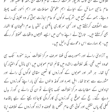
علاقوں سے بھی لوگ بھرپور شرکت کرتے۔ حاکمِ وقت بھی جمعہ کا خطبہ اور گفتگو
عام مذہبی مسائل کے بجائے اہم حکومتی معاملات اور اہم اُمور تک پھیلا
دیتے۔ جمعہ کے مجمع میں شریک لوگوں کو عام اجازت ہوتی کہ وہ خلیفہ کی رائے
سے اختلاف کرسکتے ہیں اور کسی سرکاری پالیسی پر تنقید یا عدمِ اطمینان کا اظہار
بھی کرسکتے ہیں۔ تاریخ نے اپنے دامن میں ایسے بیسیوں واقعات محفوظ کر رکھے
ہیں، جو ہمارے اس دعوے کی دلیل ہیں۔
یہ آزادیٔ رائے اور جمہوریت کی فضا صرف مرکز ِخلافت ’مدینہ منورہ‘ تک ہی
محدود نہیں تھی، بلکہ خلافتِ راشدہ میں قائم تمام صوبوں میں اسی ماڈل کو اختیار کیا
گیا تھا۔ ہر شہر اور صوبوں کے گورنروں کا تعین مقامی لوگوں کی رائے اور
مشورے سے ہوتا تھا۔ اہلِ بصرہ اور کوفہ والوں نے کئی بار اپنے گورنروں کے
تبادلوں کے مطالبات مرکزِ خلافت تک پہنچائے تو ان کی رائے پر گورنر بدل
دیے گئے۔ حج کے موقع پر گورنروں کی کارکردگی کاجائزہ لینے کے لیے باقاعدہ
کھلی کچہریاں لگتیں اور کوئی بھی عام شخص بلا خوف و تردّد گورنروں کے خلاف اپنا