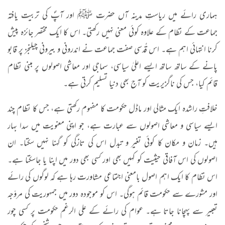
ہماری رائے میں ریاستِ مدینہ آں حضرت ﷺ اور آپؐ کی تربیت یافتہ
جماعت کے نظام کے علاوہ کوئی معنی نہیں رکھتی۔ اس کا ایک مختصر جائزہ پیش
کرنا انتہائی اہم ہے۔ اس قُدسی صفت جماعت نے اندرونی و بیرونی چیلنجز پر قابو
پانے کے ساتھ ساتھ ایسے اعلیٰ سیاسی، سماجی اور معاشی اصولوں پر مبنی نظام
قائم کیا، جس کی ناگزیریت کو آج بھی دنیا تسلیم کرتی ہے۔
خلافتِ راشدہ ایک مثالی اور ماڈل حکومت کا مفہوم رکھتی ہے، جس کا نظام چند
ایسے سیاسی و معاشی اصولوں سے عبارت ہے، جو اپنی معنویت میں سدا بہار
ہیں۔ زمان و مکان کا کوئی تغیر و تبدل اس کی تازگی کو گہنا نہیں سکتا۔ ان
اصولوں کی اس آفاقی حیثیت کو کہیں بھی اور کسی بھی دور میں اپنا یا جاسکتا ہے۔
اس نظام کا ایک اہم اصول بامعنی اجتماعی مشاورت رہا ہے کہ لوگوں کی رائے
اور مشورے سے حکومت قائم ہوگی۔ اس کو موجودہ دور میں جمہوریت کی مروّجہ
تعبیر سے پہچانا جاتا ہے۔ عوام کی رائے کے علی الرغم حکومت پر کسی چور