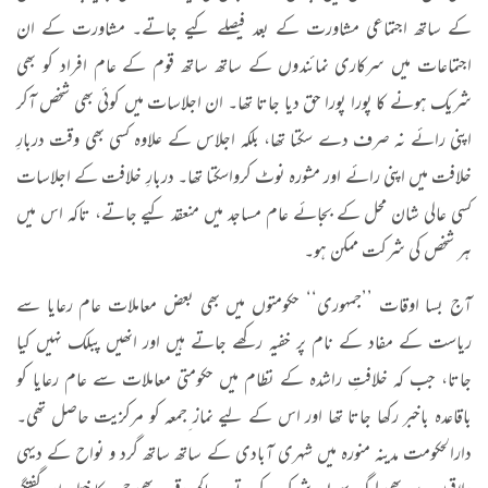
کے ساتھ اجتماعی مشاورت کے بعد فیصلے کیے جاتے۔ مشاورت کے ان
اجتماعات میں سرکاری نمائندوں کے ساتھ ساتھ قوم کے عام افراد کو بھی
شریک ہونے کا پورا پورا حق دیا جاتا تھا۔ ان اجلاسات میں کوئی بھی شخص آکر
اپنی رائے نہ صرف دے سکتا تھا، بلکہ اجلاس کے علاوہ کسی بھی وقت دربارِ
خلافت میں اپنی رائے اور مشورہ نوٹ کرواسکتا تھا۔ دربارِ خلافت کے اجلاسات
کسی عالی شان محل کے بجائے عام مساجد میں منعقد کیے جاتے، تاکہ اس میں
ہر شخص کی شرکت ممکن ہو۔
آج بسا اوقات ’’جمہوری‘‘ حکومتوں میں بھی بعض معاملات عام رعایا سے
ریاست کے مفاد کے نام پر خفیہ رکھے جاتے ہیں اور انھیں پبلک نہیں کیا
جاتا، جب کہ خلافتِ راشدہ کے نظام میں حکومتی معاملات سے عام رعایا کو
باقاعدہ باخبر رکھا جاتا تھا اور اس کے لیے نماز ِجمعہ کو مرکزیت حاصل تھی۔
دارالحکومت مدینہ منورہ میں شہری آبادی کے ساتھ ساتھ گرد و نواح کے دیہی