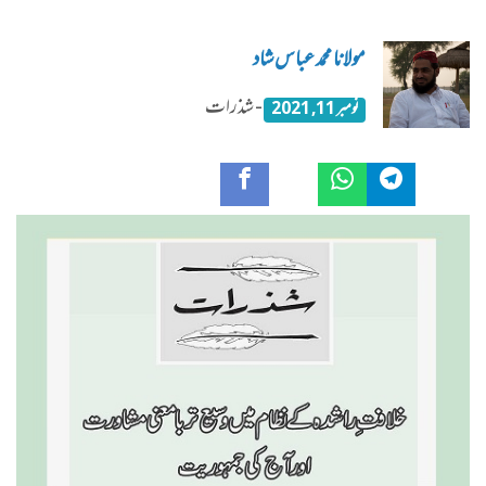
مولانا محمد عباس شاد
- شذرات
نومبر 11, 2021