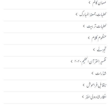
مہمان کالم
خطباتِ جمعتہ المبارک
خطبات تربیت
منظوم کلام
تجزئے
تفسیر القرآن الحکیم ۲۰۲۰
شذرات
ناقابلِ فراموش
افکار شاہ ولی اللہؒ