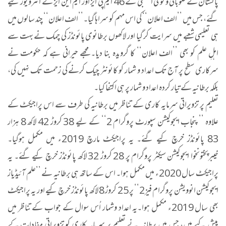
پاکستان کے صوبائی و قومی اسمبلی کے 46 ایم پی ایز اور ایم این ایز کے انٹرویوز کیے
گئے، جس میں ’’الف اعلان‘‘ کی اس مہم کو سراہا گیا۔’’الف اعلان‘‘ چند سالوں میں
ہی تعلیمی شعبے میں سرایت کر گیا اور لاکھوں برطانوی پائونڈز کی چمک نے بہت سے
اہلِ علم کو بھی ’’الف اعلان‘‘ کا گرویدہ بنا دیا۔ مجھے حیرانی ہے کہ حکومت نے
سرکاری سطح پر آج تک اعداد و شمار کو کائونٹر چیک کرنے کی زحمت تک نہیں کی،
بلکہ برطانیہ کے تیار کردہ اعداد و شمار پر ہی اکتفا کیا۔
تعلیم پر تزویراتی سرمایہ کاری کے تناظر میں برطانیہ کی طرف سے اس پراجیکٹ کے
علاوہ ’’پنجاب ایجوکیشن سپورٹ پروگرام 2‘‘ کے لیے 38 کروڑ 42 لاکھ 8 ہزار
83 پائونڈز خرچ کیے گئے۔ یہ پراجیکٹ مارچ 2019ء میں مکمل ہوگیا۔
خیبرپختونخوا ایجوکیشن سیکٹر پروگرام پر 28 کروڑ 32 لاکھ پائونڈز خرچ کیے گئے۔ یہ
پراجیکٹ سال 2020ء میں مکمل ہوا۔ اس کے ساتھ ہی برطانیہ نے ’’علم آئیڈیاز
ایجوکیشن انوویشن پروگرام فیز2‘‘ پر 25 کروڑ 8 لاکھ پائونڈز خرچ کیے اور یہ پراجیکٹ
بھی سال 2019ء مکمل ہوا۔یہ اعداد وشمار اُس سوال کے جواب کے تناظر میں
پیش کیے ہیں، جس میں برطانیہ نے تعلیم پر سرمایہ کاری کو تزویراتی مفادات کے