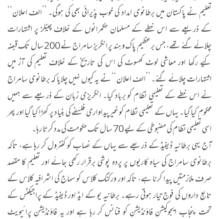
تعلیم نے پاکستان میں برطانوی امداد کی خوب پذیرائی بھی کی ہوگی۔ ’’الف اعلان‘‘
کے ذریعے سے اس خطے کے مسلمان حکمرانوں کے خلاف چینلز پر اشتہارات
چلائے گئے تھے، جس برعظیم پاک و ہند پر انگریز سامراج نے 200 سال تک قبضہ
کیے رکھا اور معاشی لوٹ کھسوٹ کی اس کی تاریخ کے خلاف تعلیم کی آڑ میں
اشتہارات چلائے گئے۔ ’’الف اعلان‘‘ نے یہ کیوں نہیں چلایا کہ برطانوی سامراج
نے اس خطے کے تعلیمی نظام کو برباد کیا۔ انگریزی زبان کے ذریعے سے ہمیں
محکوم کیا گیا۔ یہاں کے تعلیمی نظام کو غیرپیداواری فلسفے کی بنیاد پر کھڑا کیا گیا اور پھر
اسی تعلیمی نظام کی مضبوطی کے لیے 70 سال تک حکومت کی مدد کرتا رہا۔
آج یہی برطانیہ ڈیفیڈ کے ذریعے سے یہاں کے نصاب کو کنٹرول کر رہا ہے، تاکہ
برطانوی سامراج کی سیاہ کاریوں پر پردہ پوشی برقرار رکھی جائے اور تعلیم کا مقصد
صرف ملازمتیں پیدا کرنا ہے، تاکہ اور ورکنگ کلاس کو سماج کی اشرافیہ کلاس کے
تابع داروں کی فوج تیار ہوتی رہے۔ برطانیہ یو کے ایڈ اور ڈیفیڈ کے پراجیکٹس کے
تحت پنجاب ایجوکیشن فاؤنڈیشن کو فنانس کر رہا ہے اور یہ فاؤنڈیشن پرائیویٹ