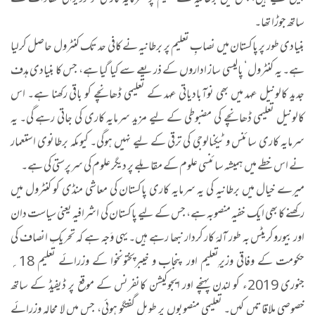
ساتھ جوڑا تھا۔
بنیادی طور پر پاکستان میں نصابِ تعلیم پر برطانیہ نے کافی حد تک کنٹرول حاصل کرلیا
ہے۔ یہ کنٹرول‘ پالیسی ساز اداروں کے ذریعے سے کیا گیا ہے، جس کا بنیادی ہدف
جدید کالونیل عہد میں بھی نوآبادیاتی عہد کے تعلیمی ڈھانچے کو باقی رکھنا ہے۔ اس
کالونیل تعلیمی ڈھانچے کی مضبوطی کے لیے مزید سرمایہ کاری کی جاتی رہے گی۔ یہ
سرمایہ کاری سائنس و ٹیکنالوجی کی ترقی کے لیے نہیں ہوگی۔ کیوںکہ برطانوی استعمار
نے اس خطے میں ہمیشہ سائنسی علوم کے مقابلے پر دیگر علوم کی سرپرستی کی ہے۔
میرے خیال میں برطانیہ کی یہ سرمایہ کاری پاکستان کی معاشی منڈی کو کنٹرول میں
رکھنے کا بھی ایک خفیہ منصوبہ ہے، جس کے لیے پاکستان کی اشرافیہ یعنی سیاست دان
اور بیوروکریٹس بہ طور آلۂ کار کردار نبھا رہے ہیں۔ یہی وَجہ ہے کہ تحریکِ انصاف کی
حکومت کے وفاقی وزیرِتعلیم اور پنجاب و خیبرپختونخوا کے وزرائے تعلیم 18؍
جنوری 2019ء کو لندن پہنچے اور ایجوکیشن کانفرنس کے موقع پر ڈیفیڈ کے ساتھ
خصوصی ملاقاتیں کیں۔ تعلیمی منصوبوں پر طویل گفتگو ہوئی، جس میں لا محالہ وزرائے