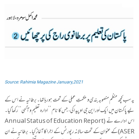
Source: Rahimia Magazine January,2021
یہ سب کچھ منظم منصوبہ بندی و حکمتِ عملی کے تحت ہو رہا تھا۔ برطانیہ نے اس کے
لیے پاکستان میں ایک اَور این جی او پیدا کی، جس کا نام ’’ادارہ تعلیم و آگہی‘‘ رکھا گیا۔
اس ادارے نے (Annual Status of Education Report
ASER)کے عنوان کے تحت سالانہ رپورٹس کے اجرا کا آغاز کیا۔ برطانیہ نے ان