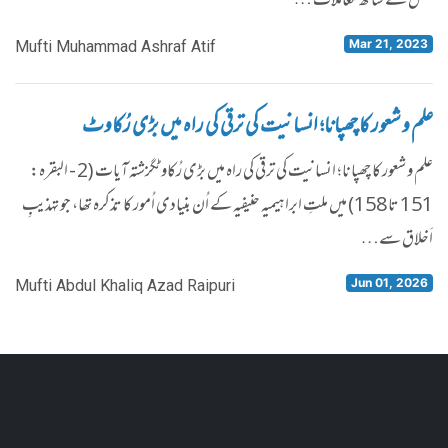
جنس کے ساتھ معاملات …
Mar 21, 2023
Mufti Muhammad Ashraf Atif
علم و شعور کا چھپانا؛ انسانیت کی ترقی کی راہ میں بڑی رُکاوٹ
​علم و شعور کا چھپانا؛ انسانیت کی ترقی کی راہ میں بڑی رُکاوٹگزشتہ آیات (2 - البقرہ:
151 تا 158) میں ملتِ ابراہیمیہ حنیفیہ کے اُن بنیادی اُمور کا تذکرہ تھا، جو تہذیبِ
اَخلاق سے…
Jun 01, 2026
Mufti Abdul Khaliq Azad Raipuri