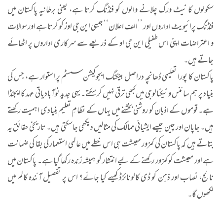
سکولوں کا نیٹ ورک چلانے والوں کو فنڈنگ کرتا ہے، یعنی برطانیہ پاکستان میں
فنڈنگ پرائیویٹ اداروں اور ’’الف اعلان‘‘ جیسی این جی اوز کو کرتا ہے اور سوالات
و اعتراضات اپنی اس طفیلی این جی او کے ذریعے سے سرکاری اداروں پر اٹھائے
جاتے ہیں۔
پاکستان کا پورا تعلیمی ڈھانچہ دراصل بینکنگ ایجوکیشن سسٹم پر استوار ہے، جس کی
بنیاد پر ہم سائنس و ٹیکنالوجی میں کبھی ترقی نہیں کر سکتے۔ یہی جدید نوآبادیاتی عہد کا ایجنڈا
ہے۔ قوموں کے اذہان کو روشنی بخشنے میں یہاں کے نظامِ تعلیم بنیادی اہمیت رکھتے
ہیں۔ جاپان اور چین جیسے ایشیائی ممالک کی مثالیں دیکھی جاسکتی ہیں۔ تاریخی حقائق یہ
بتاتے ہیں کہ پاکستان کی کمزور معیشت ہی اس خطے میں عالمی استعمار کی بقا کی ضمانت
ہے اور معیشت کو کمزور رکھنے کے لیے انتشار کو ہمیشہ زندہ رکھا گیا ہے۔ پاکستان میں
نالج، نصاب اور ذہن کو ڈی کالونائزڈ کیسے کیا جائے؟ اس پر تفصیل آئندہ کالم میں
لکھوں گا۔