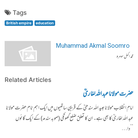
Tags
British empire
education
Muhammad Akmal Soomro
محمد اکمل سومرو
Related Articles
حضرت مولاناعبداللہ لغاریؒ
امامِ انقلاب مولانا عبید اللہ سندھیؒ کے قریبی ساتھیوں میں ایک اہم نام حضرت مولانا
عبد اللہ لغاریؒ کا بھی ہے۔ ان کا تعلق ضلع گھوٹکی (صوبہ سندھ) کے ایک گائوں
’’دا…