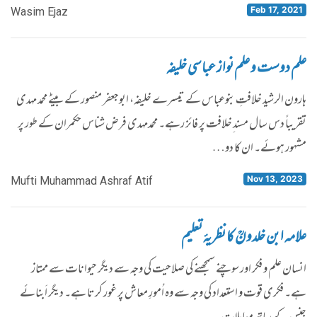
Feb 17, 2021
Wasim Ejaz
علم دوست و علم نواز عباسی خلیفہ
ہارون الرشید خلافتِ بنوعباس کے تیسرے خلیفہ، ابوجعفر منصور کے بیٹے محمد مہدی
تقریباً دس سال مسند ِخلافت پر فائز رہے۔ محمدمہدی فرض شناس حکمران کے طور پر
مشہور ہوئے۔ ان کا دو…
Nov 13, 2023
Mufti Muhammad Ashraf Atif
علامہ ابن خلدونؒ کا نظریۂ تعلیم
انسان علم و فکر اور سوچنے سمجھنے کی صلاحیت کی وجہ سے دیگر حیوانات سے ممتاز
ہے۔ فکری قوت و استعداد کی وجہ سے وہ اُمورِ معاش پر غور کرتا ہے۔ دیگر اَبنائے