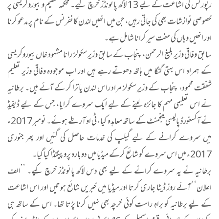
رپورٹس کی اشاعت کے لیے 13 لاکھ پائونڈز خرچ کیے۔ محکمہ تعلیم و بیوروکریسی پر
خصوصی نوازشات بھی کی جاتی رہیں، جن میں انھیں لندن کانفرنس کے نام پر مدعو کرنا
اور انھیں وہاں کی مفت سیر کرانا شامل ہے۔
سابق وفاقی وزیر بلیغ الرحمن، پنجاب کے سابق وزیر سکولز رانا مشہود خاں بیوروکریسی
کے ہمراہ اس بہتی گنگا میں ہاتھ دھوتے رہے ہیں اور اب موجودہ وفاقی وزیر تعلیم
شفقت محمود، پنجاب کے وزیرِ سکولز مراد راس لندن یاترا کر کے آئے ہیں۔ برطانیہ
نے اس تعلیمی مہم کا جائزہ لینے کے لیے ایک سروے کرایا، جس کے لیے ڈیفیڈ
نے آکسفورڈ پالیسی مینجمنٹ کے ساتھ معاہدہ کیا، ٹی او آر طے ہوئے۔ نومبر 2017ء
میں سروے کرانے کے لیے گیلپ کی خدمات حاصل کی گئیں اور پھر جنوری
2017ء میں اس سروے کو شائع کرکے میڈیا میں دوبارہ پروپیگنڈا کیا گیا۔
برطانیہ نے یہ سروے کرانے کے لیے بھی دس لاکھ پائونڈز خرچ کیے۔ ’’الف
اعلان‘‘ آئے روز ڈیٹا جاری کرتا اور میڈیا میں خبریں شائع ہوتیں اور اس اشاعت
کے لیے برطانیہ کو براہِ راست کوئی خرچہ بھی نہیں کرنا پڑتا تھا۔ اس کے ساتھ ہی