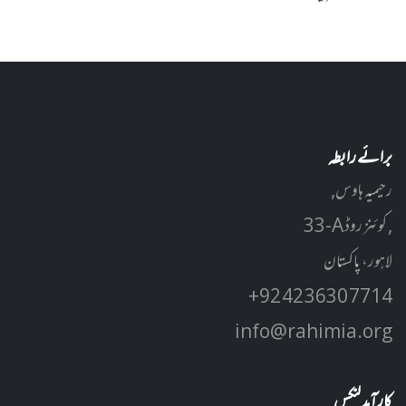
برائے رابطہ
رحیمیہ ہاوس,
33-A کوئنز روڈ ,
لاہور، پاکستان
+92 42 3630 7714
info@rahimia.org
کارآمد لنکس