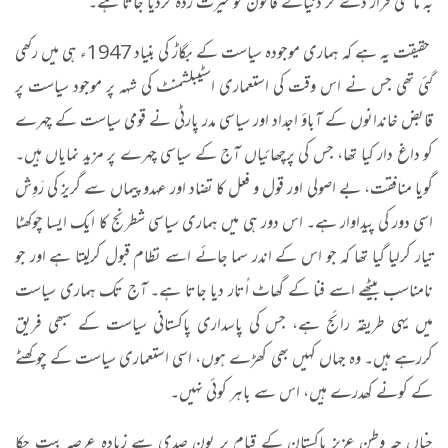
بہ ماضی قرار دے کر دنیائے قانون کو حیرت زدہ کردیا جاتا ہے۔
حقیقت یہ ہے کہ ہماری موجودہ سیاست کے بگاڑ کی بنیاد 1947ء ہی میں رکھی
گئی تھی جس نے اس وقت کی استعماری اسٹیبلشمنٹ کی شہہ پر موجود سیاست پر
قابض خاندانوں کے آباؤ اجداد اور سیاسی مدر پارٹی نے قومی سیاست کے چہرے
کو داغ دار کیا تھا، جس کی پرچھائیاں آج کے سیاسی چہرے پر مزید نمایاں ہیں۔
گویا منافقت، بے اصولی اور قول و فعل کا تضاد اور عہدوپیماں سے گریز کی رَوِش
اسی دور کی پیداوار ہے۔ اس دور ہی میں ہماری سیاسی شطرنج کا ایک ایسا چوکھٹا
تیار کرلیا گیا تھا کہ جو اس کے اندر سما جائے اسے نظام قبول کرلیتا ہے اور جو
نامناسب بیٹھے اسے فنا کے گھاٹ اُتار دیا جاتا ہے۔ آج تک ہماری سیاست
میں یہی طریقہ رائج ہے، جس کی پاسداری پاکستانی سیاست کے سبھی فریق
کررہے ہیں۔ وہ جہاں کہیں بھی کھڑے ہوں، اسی استعماری سیاست کے چوکھٹے
کے کونے کھدرے ہیں، اس سے باہر کوئی نہیں۔
چناں چہ وطنِ عزیز پاکستان کے قیام پر پون صدی سے زیادہ عرصہ بیت چکا