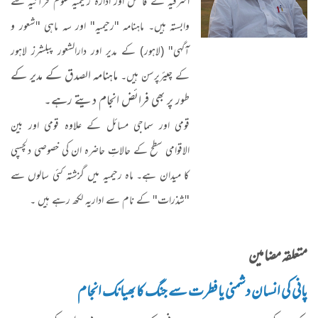
اشرفیہ کے فاضل اور ادارہ رحیمیہ علوم قرآنیہ سے
وابستہ ہیں۔ ماہنامہ "رحیمیہ" اور سہ ماہی "شعور و
آگہی" (لاہور) کے مدیر اور دارالشعور پبلشرز لاہور
ماہنامہ الصدق کے مدیر کے
کے چیئرپرسن ہیں۔
طور پر بھی فرائض انجام دیتے رہے۔
قومی اور سماجی مسائل کے علاوہ قومی اور بین
الاقوامی سطح کے حالاتِ حاضرہ ان کی خصوصی دلچسپی
کا میدان ہے۔ ماہ رحیمیہ میں گزشتہ کئی سالوں سے
"شذرات" کے نام سے اداریہ لکھ رہے ہیں ۔
متعلقہ مضامین
پانی کی انسان دشمنی یا فطرت سے جنگ کا بھیانک انجام