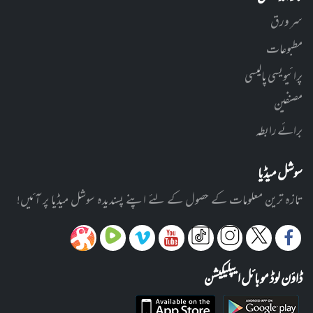
سر ورق
مطبوعات
پرائیویسی پالیسی
مصنفین
برائے رابطہ
سوشل میڈیا
تازہ ترین معلومات کے حصول کے لئے اپنے پسندیدہ سوشل میڈیا پر آئیں!
ڈاؤن لوڈ موبائل ایپلیکیشن