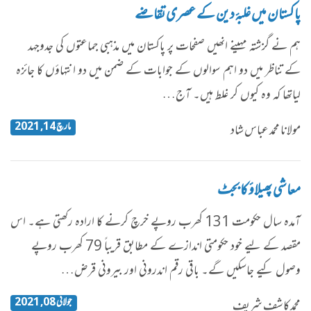
پاکستان میں غلبۂ دین کے عصری تقاضے
ہم نے گزشتہ مہینے انھیں صفحات پر پاکستان میں مذہبی جماعتوں کی جدوجہد
کے تناظر میں دو اہم سوالوں کے جوابات کے ضمن میں دو انتہاؤں کا جائزہ
لیاتھا کہ وہ کیوں کر غلط ہیں۔ آج…
مارچ 14, 2021
مولانا محمد عباس شاد
معاشی پھیلاؤ کا بجٹ
آمدہ سال حکومت 131 کھرب روپے خرچ کرنے کا ارادہ رکھتی ہے۔ اس
مقصد کے لیے خود حکومتی اندازے کے مطابق قریباً 79 کھرب روپے
وصول کیے جاسکیں گے۔ باقی رقم اندرونی اور بیرونی قرض…
جولائی 08, 2021
محمد کاشف شریف