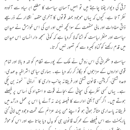
ترقی کی دیوار چننا چاہتے ہیں تو ہمیں آسمانِ سیاست کا مطلع ابر سیاہ سے آلودہ
نظر آتا ہے، کیوں کہ یہاں موجود جملہ قوتوں کا آخری مقصد‘ اقتدار کے ذریعے
ذاتی مفادات اور مالی منفعت کے سوا کچھ نہیں اور ان کی اس خواہش نے میدانِ
سیاست اور منظرِ ریاست کو اتنا گدلا کردیا ہے کہ کوئی سمجھ دار انسان اس میدان
میں قدم رکھنے کو گناہِ کبیرہ سے کم تصور نہیں کرتا۔
سیاست و حکمرانی کی اس رَوِش نے ملک کے پورے نظام کو تہہ و بالا اور تمام
قومی اداروں کے مزاجوں کو بگاڑ کر رکھ دیا ہے۔ ہماری سیاسی اشرافیہ بدعہدی،
وعدہ شکنی، کرپشن، قانون شکنی اور فریقانہ جانب داری کا ’’ارذلی‘‘ نمونہ بن چکی
ہے۔ یہاں کسی نظریے کی سچائی کے بجائے قوت و استبداد کی اَساس پر فیصلے
ہوتے ہیں۔ اگر کسی آئینی ادارے کا فیصلہ پسند نہ آئے یا اس پر عمل درآمد میں
فریقانہ پاسداری متأثر ہوتی ہو تو اپنے من پسند عزائم کے تحت وجود میں لائی گئی
پارلیمنٹ سے اس فیصلے کے محرک قانون ہی کو بدل دیا جاتا ہے اور اس کو مؤثر