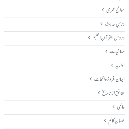
سوانح عمری
درسِ حدیث
دروس القرآن الحکیم
معاشیات
اداریہ
ایمان افروز واقعات
حقائق از تاریخ
عالمی
مہمان کالم