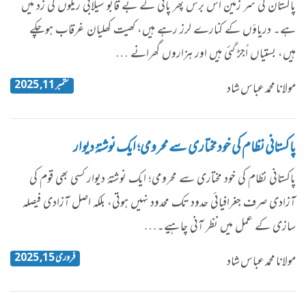
​پاکستان کی سر زمین اس برس پھر پانی کے بے قابو سیلابی ریلوں کی زد میں
ہے۔ دریاؤں کے کنارے لرز رہے ہیں، کھیت کھلیان غرقاب ہوچکے
ہیں، بستیاں اُجڑ گئی ہیں اور ہزاروں گھرانے …
ستمبر 11, 2025
مولانا محمد عباس شاد
پاکستانی نظام کی خود مختاری سے محرومی؛ ایک نوشتۂ دیوار
پاکستانی نظام کی خود مختاری سے محرومی؛ ایک نوشتۂ دیوار کسی بھی قوم کی
آزادی صرف جغرافیائی حدود تک محدود نہیں ہوتی، بلکہ اصل آزادی فیصلہ
سازی کے عمل میں نظر آنی چاہیے۔…
فروری 15, 2025
مولانا محمد عباس شاد