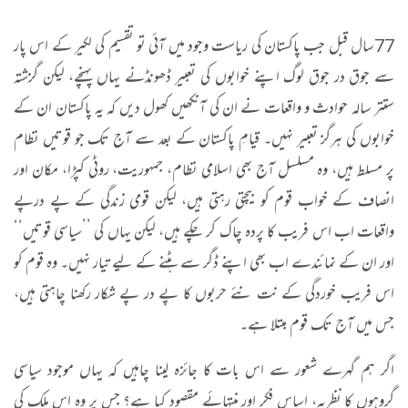
77
سال قبل جب پاکستان کی ریاست وجود میں آئی تو تقسیم کی لکیر کے اس پار
سے جوق در جوق لوگ اپنے خوابوں کی تعبیر ڈھونڈنے یہاں پہنچے، لیکن گزشتہ
ستتر سالہ حوادث و واقعات نے ان کی آنکھیں کھول دیں کہ یہ پاکستان ان کے
خوابوں کی ہرگز تعبیر نہیں۔ قیامِ پاکستان کے بعد سے آج تک جو قوتیں نظام
پر مسلط ہیں، وہ مسلسل آج بھی اسلامی نظام، جمہوریت، روٹی کپڑا، مکان اور
انصاف کے خواب قوم کو بیچتی رہتی ہیں، لیکن قومی زندگی کے پے درپے
واقعات اب اس فریب کا پردہ چاک کر چکے ہیں، لیکن یہاں کی ’’سیاسی قوتیں‘‘
اور ان کے نمائندے اب بھی اپنے ڈگر سے ہٹنے کے لیے تیار نہیں۔ وہ قوم کو
اس فریب خوردگی کے نت نئے حربوں کا پے در پے شکار رکھنا چاہتی ہیں،
جس میں آج تک قوم مبتلا ہے۔
اگر ہم گہرے شعور سے اس بات کا جائزہ لینا چاہیں کہ یہاں موجود سیاسی
گروہوں کا نظریہ، اساسِ فکر اور منتہائے مقصود کیا ہے؟ جس پر وہ اس ملک کی