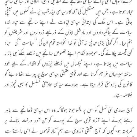
کرے، وہاں اسی پُرانے سیاسی ڈھانچے کے مطابق ذہنی، اَخلاقی اور سیاسی سانچہ
تیار ہوتا ہے، جس میں مستقبل کی آلۂ کار سیاسی لیڈرشب پُرانے گملوں میں سینچی
جاتی ہے۔ اس ملک کی ابتدائی سیاسی قیادت نے اپنے سانچے سے تیار شدہ
سیاست کے جاگیرداروں اور مارشل لاؤں کے ذریعے زرداروں اور شریفوں کو
جنم دیا۔ اگر کوئی بڑی تبدیلی نہ آئی تو خدا نخواستہ قوم ان کی ’’سیاست‘‘ کی تباہ
کن قیمت چکائے گی۔ موجودہ نظام اپنے مخصوص سانچے میں ڈھلے ِسکے ّہی بازارِ
سیاست میں چلاتا ہے، اپنے ٹیکسال میں ڈھلے پُرزوں کو اقتدار کے لیے خود
ساختہ سیڑھیاں فراہم کرتا ہے اور قومی حقیقی سیاسی سوچ پر پہرے بٹھا دینے کو
قانون کی بالادستی قرار دیتا ہے۔ ہمارے سیاسی تاریخی تسلسل کا یہی نچوڑ اور
خلاصہ ہے۔
آج ہماری نئی نسل کو اس پر یکسو ہونا ہوگا کہ وہ اس سیاسی ڈھانچے سے باہر
رہتے ہوئے اپنے آزاد قومی سوچ کے پودے کو تن آور درخت بنانے پر
کمربستہ ہو، کیوں کہ آج حقیقی آزادی سے ہم کنار قوموں نے اسی راستے سے