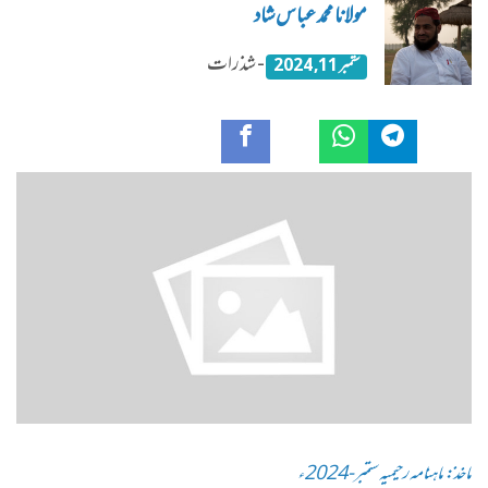
مولانا محمد عباس شاد
- شذرات
ستمبر 11, 2024
ماخذ: ماہنامہ رحیمیہ ستمبر-2024ء