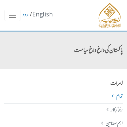
English
/
اردو
پاکستان کی داغ داغ سیاست
زمرات
تمام
رفتارِکار
اہم مضامین