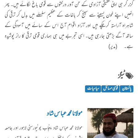
گزر کر ہی اپنی حقیقی آزادی کے تن آور درختوں سے قومی باغ لگائے ہیں۔ پھر
انھیں اپنے خون پسینے سے سینج کر باغات کے عظیم سلسلے میں بدل کر ترقی کی
شاہراہ آراستہ کرچکے ہیں اور آزاد اقوام آج اس کے سائے میں آسودگی کے
ساتھ آگے بڑھتی جارہی ہیں۔ اسی تجربے میں ہی ہماری قومی ترقی کا راز پوشیدہ
ہے۔ (مدیر)
ٹیگز
پاکستان
قومی مسائل
سیاسیات
مولانا محمد عباس شاد
مولانا محمد عباس شاد پنجاب یونیورسٹی لاہور اور جامعہ