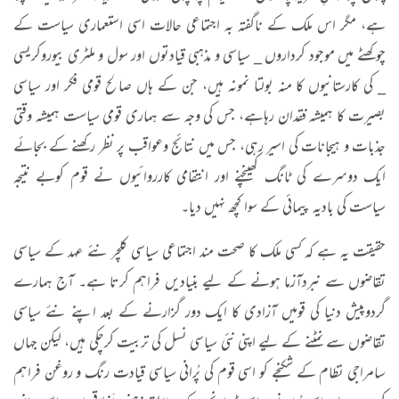
ہے، مگر اس ملک کے ناگفتہ بہ اجتماعی حالات اسی استعماری سیاست کے
چوکھٹے میں موجود کرداروں _ سیاسی و مذہبی قیادتوں اور سول و ملٹری بیوروکریسی
_ کی کارستانیوں کا منہ بولتا نمونہ ہیں، جن کے ہاں صالح قومی فکر اور سیاسی
بصیرت کا ہمیشہ فقدان رہاہے، جس کی وجہ سے ہماری قومی سیاست ہمیشہ وقتی
جذبات و ہیجانات کی اسیر رہی، جس میں نتائج وعواقب پر نظر رکھنے کے بجائے
ایک دوسرے کی ٹانگ کھینچنے اور انتقامی کارروائیوں نے قوم کوبے نتیجہ
سیاست کی بادیہ پیمائی کے سوا کچھ نہیں دیا۔
حقیقت یہ ہے کہ کسی ملک کا صحت مند اجتماعی سیاسی کلچر نئے عہد کے سیاسی
تقاضوں سے نبردآزما ہونے کے لیے بنیادیں فراہم کرتا ہے۔ آج ہمارے
گردوپیش دنیا کی قومیں آزادی کا ایک دور گزارنے کے بعد اپنے نئے سیاسی
تقاضوں سے نمٹنے کے لیے اپنی نئی سیاسی نسل کی تربیت کرچکی ہیں، لیکن جہاں
سامراجی نظام کے شکنجے کو اسی قوم کی پُرانی سیاسی قیادت رنگ و روغن فراہم