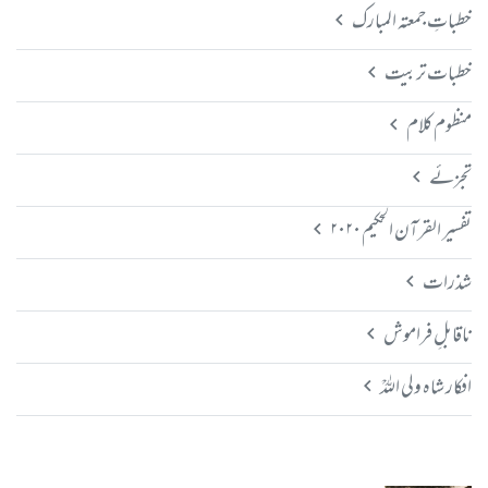
خطباتِ جمعتہ المبارک
خطبات تربیت
منظوم کلام
تجزئے
تفسیر القرآن الحکیم ۲۰۲۰
شذرات
ناقابلِ فراموش
افکار شاہ ولی اللہؒ