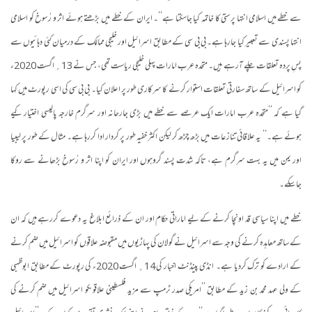
سے خطے میں اسلامی انتہا پرستی کا خاتمہ کیا جاسکتا ہے‘‘۔ ایران کے خطے میں بڑھتے ہوئے اثر و رُسوخ کو اسلامی
انتہا پسندی سے تعبیر کیا جارہا ہے۔ بی بی سی کے مطابق اسرائیل اور خلیجی ممالک کے درمیان کئی دہائیوں سے
پسِ پردہ تعلقات چلے آرہے ہیں۔ متحدہ عرب امارات پہلی خلیجی ریاست تھی، جس نے 13؍ اگست 2020ء
کو اسرائیل کے ساتھ سفارتی تعلقات استوار کرنے کا سرکاری طور پر اعلان کیا۔ بی بی سی کی اسی رپورٹ میں کہا
گیا ہے کہ ’’متحدہ عرب امارات ایک عرصے سے خطے میں بڑی جارحانہ اور سرگرم خارجہ پالیسی اختیار کیے
ہوئے ہے۔‘‘ یہ علاقائی تنازعات میں بڑھ چڑھ کر لیکن اکثر خفیہ طور پر کردار ادا کررہا ہے۔ مثال کے طور پر لیبیا
اور یمن میں یہ بہت سرگرم ہے، تاکہ شدت پسند گروہوں اور ایران کو اپنا اثر و رُسوخ بڑھانے سے روکا
جاسکے۔
خطے میں اپنا سیاسی قد اونچا کرنے کے لیے اماراتی حکام اور ان کے ذرائع ابلاغ یہ دعوے کررہے ہیں کہ ان
کے ساتھ معاہدہ کرنے کی وجہ سے اسرائیل نے گولان کی پہاڑیوں میں مقبوضہ علاقوں کو اسرائیل میں ضم کرنے
کے ارادے کو ترک کردیا ہے۔ انڈی پینڈنٹ اخبار کی 14؍ اگست 2020ء کی رپورٹ کے مطابق ابوظہبی
کے ولی عہد محمد بن زید کے مطابق ’’امریکی صدر ٹرمپ سے مزید فلسطینی علاقوںکو اسرائیل میں ضم کرنے کی