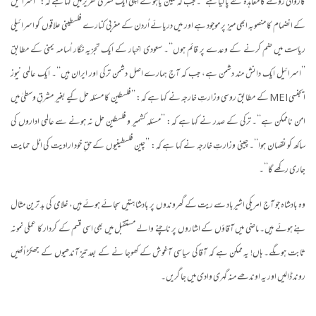
کاروائی روکنے کا معاہدہ طے پاگیا ہے‘‘۔ جب کہ نیتن یاہو نے اپنی ایک نشری تقریر میں کہا ہے کہ: ’’اسرائیل
کے انضمام کا منصوبہ ابھی میز پر موجود ہے اور میں دریائے اُردن کے مغربی کنارے فلسطینی علاقوں کو اسرائیلی
ریاست میں ضم کرنے کے وعدے پر قائم ہوں‘‘۔ سعودی اخبار کے ایک تجزیہ نگار اُسامہ یمنی کے مطابق
’’اسرائیل ایک دانش مند دشمن ہے، جب کہ آج ہمارے اصل دشمن ترکی اور ایران ہیں‘‘۔ ایک عالمی نیوز
ایجنسی MEI کے مطابق روسی وزارتِ خارجہ نے کہا ہے کہ: ’’فلسطین کا مسئلہ حل کیے بغیر مشرقِ وسطیٰ میں
امن ناممکن ہے‘‘۔ ترکی کے صدر نے کہا ہے کہ: ’’مسئلہ کشمیر و فلسطین حل نہ ہونے سے عالمی اداروں کی
ساکھ کو نقصان ہوا‘‘۔ چینی وزارتِ خارجہ نے کہا ہے کہ: ’’چین فلسطینیوں کے حقِ خود ارادیت کی اٹل حمایت
جاری رکھے گا‘‘۔
وہ بادشاہ جو آج امریکی اشیرباد سے ریت کے گھروندوں پر بادشا ہتیں سجائے ہوئے ہیں، غلامی کی بد ترین مثال
بنے ہوئے ہیں۔ ماضی میں آقاؤں کے اشاروں پر ناچنے والے مستقبل میں بھی اسی قسم کے کردار کا عملی نمونہ
ثابت ہوںگے۔ ہاں! یہ ممکن ہے کہ آقاکی سیاسی آغوش کے کھوجا نے کے بعد تیز آندھیوں کے جھکڑ اُنھیں
روند ڈالیں اور یہ اوندھے منہ گہری وادی میں جا گریں۔