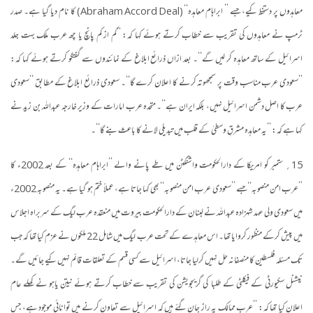
معاہدوں پر دستخط کیے، جسے ’’ ابراہام معاہدہ‘‘ (Abraham Accord Deal) کا نام دیا گیا ہے۔ صدر
ٹرمپ نے معاہدوں کی تقریب سے خطاب کرتے ہوئے کہا کہ: ’’کم از کم پانچ یا چھ عرب ملک بہت جلد
اسرائیل کے ساتھ معاہدہ کر لیں گے‘‘۔ بعد ازاں ذرائع ابلاغ کے نمائندوں سے گفتگو کرتے ہوئے کہا کہ:
’’سعودی عرب مناسب وقت پر سمجھوتہ کرنے کا اعلان کرے گا‘‘۔ سعودی ذرائع ابلاغ کے مطابق ’’سعودی
عرب کا اصل دشمن اسرائیل نہیں، بلکہ ایران ہے‘‘۔ متحدہ عرب امارات کے وزیر خارجہ عبداللہ بن زید نے
کہا ہے کہ: ’’یہ معاہدہ مشرقِ وسطیٰ کے قلب میں تبدیلی لانے کا باعث بنے گا‘‘۔
15؍ ستمبر کو امریکا کے دارالحکومت واشنگٹن میں طے پانے والے ’’ابراہام معاہدہ‘‘ کے بعد 2002ء کا
’’عرب امن منصوبہ‘‘ جسے ’’سعودی عرب امن منصوبہ‘‘ بھی کہا جاتا ہے، عملاً ختم ہو گیا ہے۔ یہ منصوبہ 2002ء
میں سعودی ولی عہد شہزادہ عبداللہ نے لبنان کے دارالحکومت بیروت میں منعقدہ عرب لیگ کے سربراہ اجلاس
میں پیش کرکے منظور کروایا تھا۔ اس معاہدے کے تحت عرب لیگ میں شامل 22 ملکوں نے عزم کیا تھا کہ جب
تک مسئلہ فلسطین کا منصفانہ حل نہیں کرلیا جاتا، اسرائیل سے کسی قسم کے تعلقات قائم نہیں کیے جائیں گے۔
نیشنل سکیورٹی کے فیکلٹی کے طلبا کی گریجویشن کی تقریب سے خطاب کرتے ہوئے نیتن یاہو نے کھلے عام
اعلان کیا تھا کہ: ’’عرب ممالک یہ راز جان گئے ہیں کہ اسرائیل سے تعاون کرنے میں توانائی موجود ہے، جس