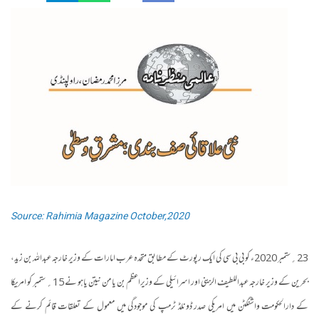
Source: Rahimia Magazine October,2020
23؍ستمبر 2020ء کو بی بی سی کی ایک رپورٹ کے مطابق متحدہ عرب امارات کے وزیر خارجہ عبداللہ بن زید،
بحرین کے وزیر خارجہ عبداللطیف الزینی اور اسرائیلی کے وزیراعظم بن یا من نیتن یاہو نے 15؍ ستمبر کو امریکا
کے دارالحکومت واشنگٹن میں امریکی صدر ڈونلڈ ٹرمپ کی موجودگی میں معمول کے تعلقات قائم کرنے کے