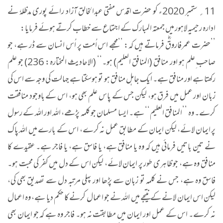
11؍ ستمبر 2020ء کو حضرت اقدس مفتی عبدالخالق آزاد رائے پوری مدظلہٗ نے
ادارہ رحیمیہ لاہور میں جمعتہ المبارک کے اجتماع سے خطاب کرتے ہوئے فرمایا:
’’حضرت عمرفاروقؓ فرماتے ہیں کہ: ’’مجھے اس اُمت پر اُس انسان سے ڈر ہے، جو
صاحب ِعلم ہو اور منافق (المنافق العلیم) ہو۔‘‘ (الاحادیث المختارہ: 236) جو علم
رکھتا ہے اور منافق ہے۔ ایک جاہل منافق ہو تو ہوسکتا ہے جہالت کی وجہ سے اس کی
زبان اور عمل میں فرق ہو، لیکن جس کے پاس علم بھی ہو، اس کے باوجود منافقت
کرے۔ وہ ’’المنافق العلیم‘‘ ہے۔ ایسا مسلمان جو کلمہ پڑھے، اللہ اور اللہ کے رسول
پر ایمان لائے، لیکن ایمان کے مطابق عمل نہ کرے، اس کے بارے میں اللہ پاک
نے تین باتیں فرمائی ہیں کہ وہ یا منافق ہے، یا فاسق ہے، یا فاجر ہے۔ عقیدے کا
منافق وہ ہے، جو ظاہری طور پر ایمان لائے، لیکن اس کے دل میں کفر کی محبت ہو۔
فاسق وہ ہے، جس نے کلمہ تو زبان سے پڑھا اور پہلی مرتبہ دل سے تصدیق بھی کی،
لیکن اس ایمان لانے کے نتیجے میں اللہ نے جو اعمال کرنے کا حکم دیا ہے، وہ اعمال
نہ کرے۔ اس کے عمل اور ایمان میں مطابقت نہ ہو۔ فاجر وہ ہے کہ جو ایمان بھی