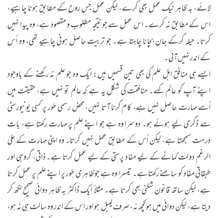
لائے، بہ ظاہر نیک عمل بھی کرے، لیکن عمل جس روح کے مطابق ہونا چاہیے،
اس کے مطابق نہ کرے۔ اس عمل سے جو نتیجہ مطلوب و مقصود ہے، وہ پیدا نہیں
کرتا۔ حیلہ کرکے جان بچانا چاہتا ہے۔ جو تربیت حاصل ہونی چاہیے تھی، وہ اُس
کے اندر نہیں آئی۔
ایسے ہی منافق اہل علم کی بھی تین قسمیں ہیں: ایک وہ جو علم نہ رکھنے کے باوجود
اپنے آپ کو عالم کہے۔ منافقت کی شکل یہ ہے کہ عالم تو نہیں ہے، حقیقت میں
اُسے مہارت حاصل نہیں ہے، کام کرنا آتا نہیں، محض رسمی طور پر کسی یونیورسٹی
سے ڈگری لیے ہوئے ہو۔ دوسرا وہ ہے جو اپنے علم پر مہارت رکھتا ہے، بات
درست سمجھتا ہے، لیکن اُس کے مطابق عمل نہیں کرتا۔ وہ اپنی مہارت کے علیٰ
الرغم دولت کمانے کے لیے مفاد پرستی کے لیے عمل کرتا ہے۔ ذاتی، گروہی اور
طبقاتی مفاد کو سامنے رکھتا ہے۔ تیسرا وہ ہے جو ظاہری طور پر اپنے علم پر عمل کرتا
ہے، لیکن ساتھ قانون شکنی بھی کرتا ہے۔ مثلاً ایک ڈاکٹر بہ ظاہر دوائی صحیح لکھ کر
دیتا ہے، لیکن دوائی میں ہو کچھ نہ، صرف لیبل ہو اور اس کے اندر وہ سالٹ ہی نہ ہو،