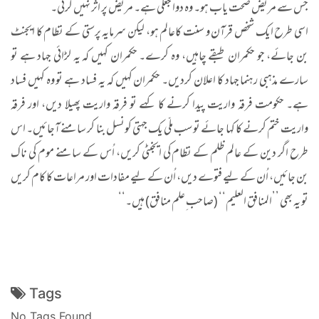
جس سے مریض صحت یاب ہو۔ وہ دوا جعلی ہے۔ مریض پر اثر نہیں کرتی۔
اسی طرح ایک شخص قرآن و سنت کاعالم ہو، لیکن سرمایہ پرستی کے نظام کا ایجنٹ
بن جائے، جو حکمران طبقے چاہیں، وہ کرے۔ حکمران کہیں کہ یہ لڑائی جہاد ہے تو
سارے مذہبی رہنما جہاد کا اعلان کردیں۔ حکمران کہیں کہ یہ فساد ہے تو وہ کہیں فساد
ہے۔ حکومت فرقہ واریت پیدا کرنے کا کہے تو فرقہ واریت پھیلا دیں، اور فرقہ
واریت ختم کرنے کا کہا جائے تو سب ملّی یک جہتی کونسل بنا کر سامنے آجائیں۔ اس
طرح اگر دین کے عالم ظلم کے نظام کی ایجنٹی کریں، اُس کے سامنے موم کی ناک
بن جائیں، اُن کے لیے فتوے دیں، اُن کے لیے مفادات اور مراعات کا کام کریں
تو یہ بھی ’’المنافق العلیم‘‘ (صاحب ِعلم منافق) ہیں۔‘‘
Tags
No Tags Found