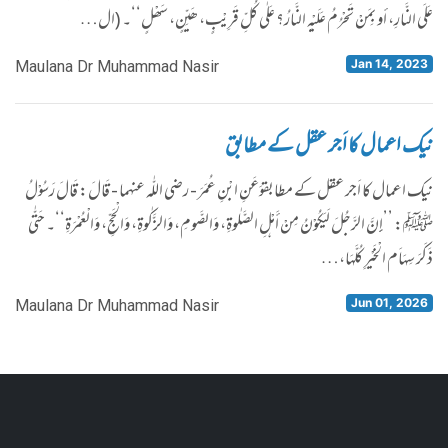
عَلَی النَّارِ، أو بِمَنْ تَحْرُمُ عَلَیْہِ النَّارُ؟ عَلٰی کُلِّ قَرِیْبٍ، ھَیِّنٍ، سَھْلٍ‘‘۔ (ال…
Jan 14, 2023
Maulana Dr Muhammad Nasir
نیک اعمال کا اَجر عقل کے مطابق
​نیک اعمال کا اَجر عقل کے مطابقوَعَنِ ابْنِ عُمَرَ - رضی اللّٰہ عنہما - قَالَ: قَالَ رَسُوْلُ
ﷺ: ’’إِنَّ الرَّجُلَ لَیَکُوْنُ مِنْ أَہْلِ الصَّلٰوۃِ، وَالصَّومِ، وَالزَّکٰوۃِ، وَالْحَجِّ، وَالْعُمْرَۃِ‘‘۔ حَتّٰی
ذَکَرَ سِہَاَم الْخَیْرِ کُلَّہَا،…
Jun 01, 2026
Maulana Dr Muhammad Nasir