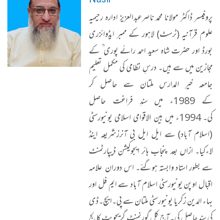
پروفیسر ڈاکٹر مولانا محمد ناصرعبدالعزیز ادارہ رحیمیہ
علوم قرآنیہ (ٹرسٹ) لاہور کے ممبر ایڈوائزری
بورڈ اور حضرت شاہ سعید احمد رائے پوری ؒ کے
مجازین میں سے ہیں۔ درسِ نظامی کی مکمل تعلیم
جامعہ خیر المدارس ملتان سے حاصل کر
کے 1989ء میں سندِ فراغت حاصل
کی۔ 1994ء میں بین الاقوامی اسلامی یونیورسٹی
(اسلام آباد) سے ایل ایل بی آنرزشریعہ اینڈ
لاءکیا۔ ازاں بعد پنجاب ہائر ایجوکیشن ڈیپارٹمنٹ
سے بطور استاد وابستہ ہوگئے۔ اس دوران علامہ
اقبال اوپن یونیورسٹی اسلام آباد سے ایم فل اور
بہاء الدین زکریا یونیورسٹی ملتان سے پی۔ایچ۔ڈی
کی سند حاصل کی۔ آج کل گورنمنٹ گریجویٹ کالج