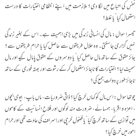
نفس کی اتباع میں لگا دی؟ ملازمت میں اپنے انتظامی اختیارات کا درست
استعمال کیا‘ یا غلط؟
تیسرا سوال: مال کی انسانی زندگی میں بڑی اہمیت ہے۔ اس کے بغیر زندگی
نہیں گزاری جاسکتی۔ وہ حلال طریقوں سے حاصل کیا یا حرام طریقوں سے؟
جائز حقوق کے ساتھ مال حاصل کیا‘ یا دوسروں کے حقوق پامال کیے اور مال
سمیٹ لیا؟ اختیارات کا ناجائز استعمال کر کے رشوت اور بھتہ خوری کے ساتھ
ناجائز طور پر دولت جمع کی؟
چوتھا سوال: اس مال کو کہاں خرچ کیا؟ ذاتی ضروریات، ماں باپ، بیوی بچوں
، اعزہ و اقربا، ہمسائے، ضرورت مند لوگوں اور فلاحِ انسانیت کے کاموں
میں توازن کے ساتھ خرچ کیا‘ یا فضول خرچی اور اِسراف کی عادت تھی اور حرام
امور میں خرچ کیا؟