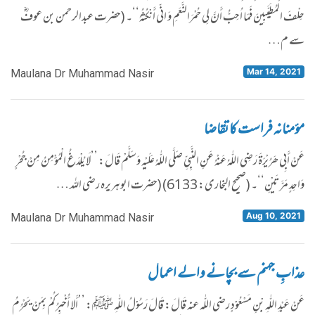
حِلْفَ الْمُطَیَّبِینَ فَمَا اُحِبُّ أَنَّ لِی حُمْرَالنَّعَمِ وَ انّی أَنْکُثُہُ‘‘۔ (حضرت عبدالرحمن بن عوفؓ
سے م…
Mar 14, 2021
Maulana Dr Muhammad Nasir
مؤمنانہ فراست کا تقاضا
عَنْ أَبِی ھُرَیْرَۃَ رَضِی اللّٰہُ عَنْہُ عَنِ النَّبِیِّ صَلَّی اللّٰہُ عَلَیْہِ وَسَلَّمْ قَالَ: ’’لَا یُلْدَغُ الْمُؤْمِنُ مِنْ جُحْرٍ
وَاحِدٍ مَرَّتَیْنِ‘‘۔ (صحیح البخاری: 6133) (حضرت ابوہریرہ رضی اللہ …
Aug 10, 2021
Maulana Dr Muhammad Nasir
عذابِ جہنم سے بچانے والے اعمال
عَنْ عَبْدِ اللّٰہِ بْنِ مَسْعُوْدٍ رضی اللّٰہ عنہ قَالَ: قَالَ رَسُوْلُ اللّٰہِ ﷺ: ’’أَلا أُخْبِرُکُمْ بِمَنْ یَحْرُمُ