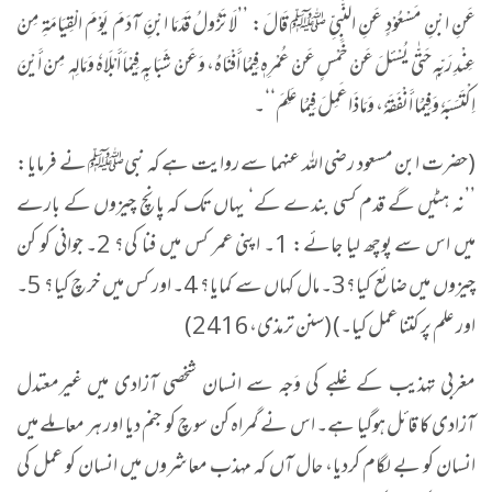
عَنِ ابْنِ مَسْعُوْدٍ عَنِ النَّبِيِّ ﷺ قَالَ: ’’لَا تَزُولُ قَدَمَا ابْنَِ آدَمَ یَوْمَ الْقِیَامَۃِ مِنْ
عِنْدِ رَبِّہٖ حَتّٰی یُسْئلَ عَنْ خَمْسٍ عَنْ عُمْرِہٖ فِیْمَا أَفْنَاہُ، وَعَنْ شَبَابِہٖ فِیْماَ أَبْلَاہٗ وَمَالِہٖ مِنْ أَیْنَ
اِکْتَسَبَہٗ وَفِیْمَا أَنْفَقَہٗ، وَمَاذَا عَمِلَ فِیْمَا عَلِمَ‘‘۔
(حضرت ابن مسعود رضی اللہ عنہما سے روایت ہے کہ نبیﷺ نے فرمایا:
’’نہ ہٹیں گے قدم کسی بندے کے‘ یہاں تک کہ پانچ چیزوں کے بارے
میں اس سے پوچھ لیا جائے: 1۔ اپنی عمر کس میں فنا کی؟ 2۔ جوانی کو کن
چیزوں میں ضائع کیا؟3۔ مال کہاں سے کمایا؟ 4۔ اور کس میں خرچ کیا؟ 5۔
اور علم پر کتنا عمل کیا۔) (سنن ترمذی،2416)
مغربی تہذیب کے غلبے کی وَجہ سے انسان شخصی آزادی میں غیرمعتدل
آزادی کا قائل ہوگیا ہے۔ اس نے گمراہ کن سوچ کو جنم دیا اور ہر معاملے میں
انسان کو بے لگام کردیا، حال آں کہ مہذب معاشروں میں انسان کو عمل کی