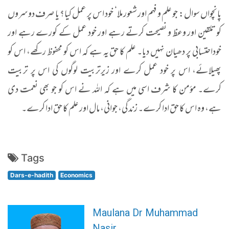
پانچواں سوال: جو علم و فہم اور شعور ملا‘ خود اس پر عمل کیا؟ یا صرف دوسروں
کو تلقین اور وعظ و نصیحت کرتے رہے اور خود عمل کے کورے رہے اور
خوداحتسابی پر دھیان نہیں دیا۔ علم کا حق یہ ہے کہ اس کو محفوظ رکھے، اس کو
پھیلائے، اس پر خود عمل کرے اور زیرتربیت لوگوں کی اس پر تربیت
کرے۔ مؤمن کا شرف اسی میں ہے کہ اللہ نے اس کو جو بھی نعمت دی
ہے، وہ اس کا حق ادا کرے۔ زندگی، جوانی، مال اور علم کا حق ادا کرے۔
Tags
Dars-e-hadith
Economics
Maulana Dr Muhammad
Nasir