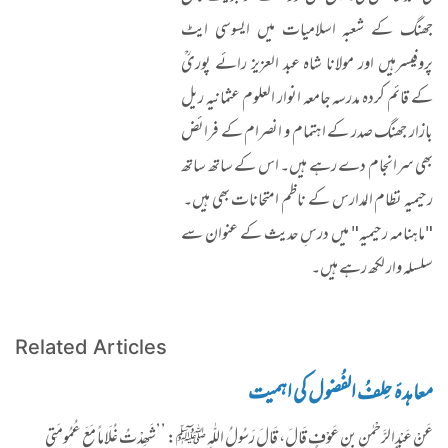
جھنگ کے شعبہ اسلامیات میں ایسوسی ایٹ
پروفیسرہیں اور مولانا شاہ عبد العزیز رائے پوریؒ
کے قائم کردہ مدرسہ جامعہ انوار العلوم عثمانیہ ریل
بازار جھنگ صدر کے اہتمام و انصرام کے فرائض
بھی سرانجام دے رہے ہیں۔ اس کے ساتھ ساتھ
رحیمیہ نظام المدارس کے ناظم امتحانات بھی ہیں۔
"ماہنامہ رحیمیہ" میں درسِ حدیث کے عنوان سے
سلسلہ وار لکھ رہے ہیں۔
Related Articles
معاہدۂ حِلفُ الفُضول کی اہمیت
عَنْ عَبْدِالرَّحْمٰنِ بنِ عَوْفٍ قَالَ، قَالَ رَسُولُ اللّٰہِ ﷺ: ’’شَھِدْتُ غُلَاماً مَعَ عُمُومَتِی