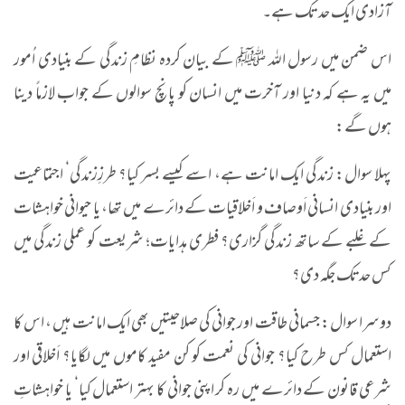
آزادی ایک حد تک ہے۔
اس ضمن میں رسول اللہ ﷺ کے بیان کردہ نظامِ زندگی کے بنیادی اُمور
میں یہ ہے کہ دنیا اور آخرت میں انسان کو پانچ سوالوں کے جواب لازماً دینا
ہوں گے
:
پہلا سوال: زندگی ایک امانت ہے، اسے کیسے بسر کیا؟ طرزِزندگی‘ اجتماعیت
اور بنیادی انسانی اَوصاف و اَخلاقیات کے دائرے میں تھا، یا حیوانی خواہشات
کے غلبے کے ساتھ زندگی گزاری؟ فطری ہدایات؛ شریعت کو عملی زندگی میں
کس حدتک جگہ دی؟
دوسرا سوال: جسمانی طاقت اور جوانی کی صلاحیتیں بھی ایک امانت ہیں ، اس کا
استعمال کس طرح کیا؟ جوانی کی نعمت کو کن مفید کاموں میں لگایا؟ اَخلاقی اور
شرعی قانون کے دائرے میں رہ کر اپنی جوانی کا بہتر استعمال کیا‘ یا خواہشاتِ