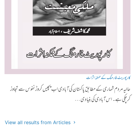
کارپوریٹ فارمنگ کے ممکنہ اثرات
حالیہ مردم شماری کے مطابق پاکستان کی آبادی اب پچیس کروڑ نفوس سے تجاوز
کرچکی ہے۔ اس آبادی کی بنیادی …
View all results from Articles