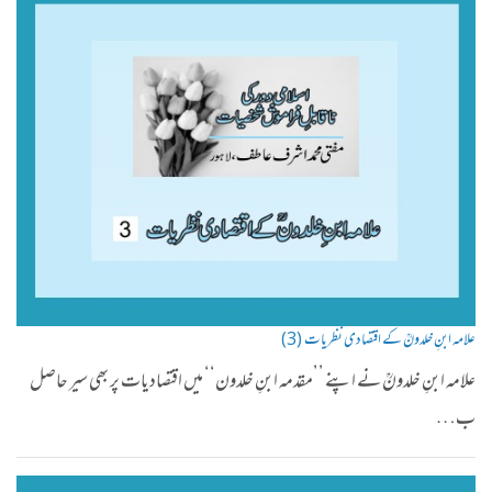
علامہ ابنِ خلدونؒ کے اقتصادی نظریات (3)
علامہ ابنِ خلدونؒ نے اپنے ’’مقدمہ ابنِ خلدون‘‘ میں اقتصادیات پر بھی سیر حاصل
ب…