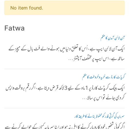
No item found.
Fatwa
آن لائن آمدن کا حکم
ایک آن لائن ایپ ہے، اُس کا تعلق دنیا میں ہونے والے فٹ بال کے میچز کے
ساتھ ہے، اس ایپ پر مختلف آپشنز…
کریڈٹ کارڈ سے خرید وخروخت کا حکم
ایک بینک کریڈٹ کارڈ پر 1 ماہ کے لیے 3 لاکھ قرض دیتا ہے، اگر رقم بروقت واپس
کر دی جائے تو اس پر سالا…
سرمایہ کی گرتی قدر کو محفوظ بنانے کا طریقہ کار
اگر کوئی شخص خود کاروبار کرنے کا اہل نہ ہو اور اپنا سرمایہ کسی کے حوالے کرنے سے