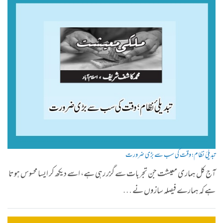
تبدیلیٔ نظام؛ وقت کی سب سے بڑی ضرورت
آج کل ہماری معیشت جن تجربات سے گزر رہی ہے، اسے دیکھ کر ایسا محسوس ہوتا
ہے کہ ہمارے فیصلہ ساز وں نے …