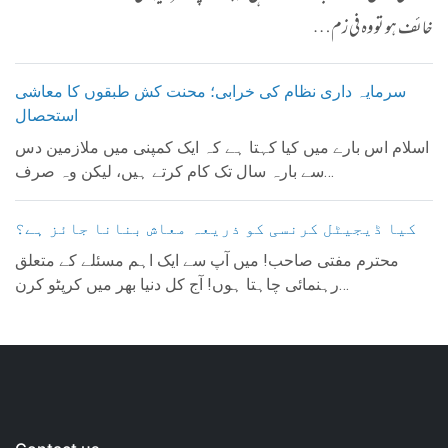
خائف ہو تو وہ فی زم…
سرمایہ داری نظام کی خرابی؛ محنت کش طبقوں کا معاشی
استحصال
​اسلام اس بارے میں کیا کہتا ہے کہ ایک کمپنی میں ملازمین دس
سے بارہ سال تک کام کرتے ہیں، لیکن وہ صرف…
کیا ڈیجیٹل کرنسی کو ذریعہ معاش بنانا جائز ہے؟
​​محترم مفتی صاحب! میں آپ سے ایک اہم مسئلے کے متعلق
رہنمائی چاہتا ہوں! آج کل دنیا بھر میں کرپٹو کرن…