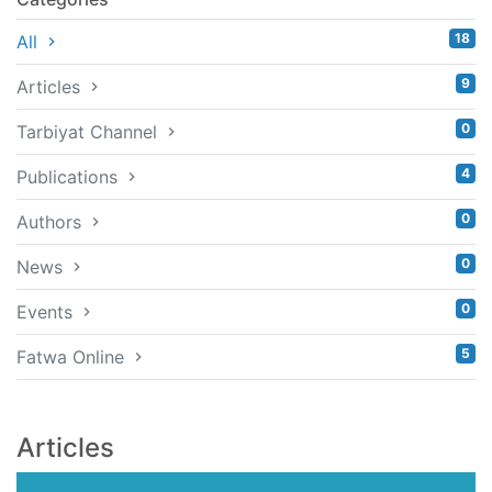
18
All
9
Articles
0
Tarbiyat Channel
4
Publications
0
Authors
0
News
0
Events
5
Fatwa Online
Articles