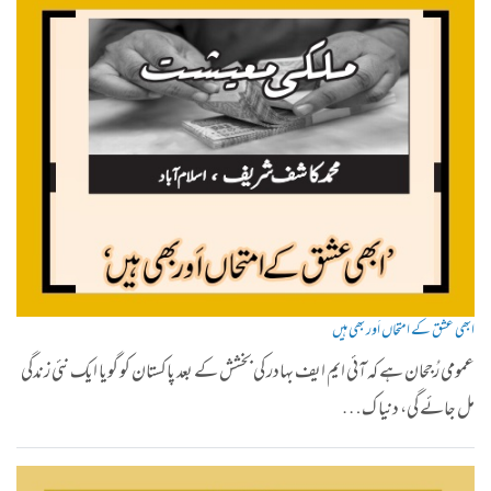
ابھی عشق کے امتحاں اَور بھی ہیں
عمومی رُجحان ہے کہ آئی ایم ایف بہادر کی بخشش کے بعد پاکستان کو گویا ایک نئی زندگی
مل جائے گی، دنیا ک…