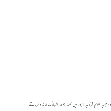
ارہ رحیمیہ علومِ قرآنیہ لاہور میں خطبہ جمعتہ المبارک ارشاد فرماتے