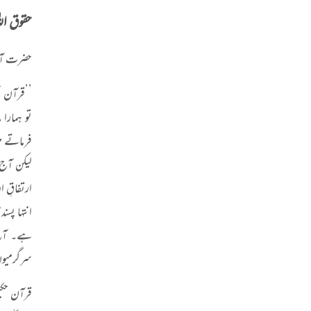
حقوق ال
حضرت آزا
’’
قرآن ح
تو ہمارا 
فرماتے ہی
لیکن آج
ارتفاقِ ا
انتہا پسن
ہے۔ آج 
سرگرمیوں
قرآن حکی