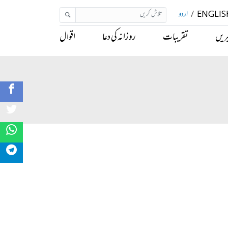
ENGLIS
/
اردو
ریں
تقریبات
روزانہ کی دعا
اقوال