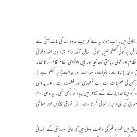
بتلائی ہیں۔ اب ہوتا یہ ہے کہ جب حدود اللہ کی بات آتی ہے
 کوئی گفتگو نہیں ہوتی۔ حال آںکہ امام شاہ ولی اللہ دہلویؒ
نظام اور قومی ریاستی ڈھانچہ اور بین الاقوامی نظام قائم کرنا تھا۔
قِ اربعہ (طہارت، اِخبات، سماحت اور عدالت) پر گفتگو ہے نہ
ے۔ یہ قرآن کی تعلیمات سے بے شعوری اور غفلت ہے۔ اور یہ وہی
کو اپنا خدا بنانے کے تناظر میں پیدا کر رکھی تھی۔ یہ وہی جرم
اج کی بنیاد پر رہنمائی کرتا ہے۔ نہ انسانی پیشوں اور معاشی
سباق میں غور و فکر کی دعوت دیتی ہیں کہ اپنی سوسائٹی کے انسانی