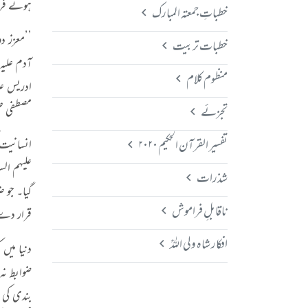
ہوئے فرما
خطباتِ جمعتہ المبارک
’’
معزز دو
خطبات تربیت
آدم علیہ
منظوم کلام
ادریس علی
مصطفی صلی
تجزئے
تفسیر القرآن الحکیم ۲۰۲۰
انسانیت ک
علیہم الس
شذرات
گیا۔ جو 
ناقابلِ فراموش
قرار دے 
افکار شاہ ولی اللہؒ
دنیا میں
ضوابط نہ
بندی کی 