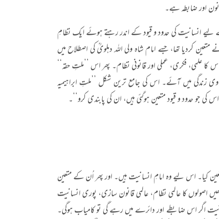
انون اور ضابطہ ہے۔
 لیے انسانیت کی حدود و قیود کے اندر رہتے ہوئے ایک نظامِ
عین کردیا تھا، جسے امام شاہ ولی اللہ دہلویؒ کی اصطلاح میں
اس کا علمی، فکری، عملی اور قانونی نظام۔ پھر اس ’’ملتِ حقہ‘‘
ی زندگی میں آئے۔ اس کی جامع ترین شکل ’’ملتِ ابراہیمیہ
کی جو حدود و قیود متعین ہوگئی ہیں، ان کی پابندی کرو‘‘۔
ین کیا۔ اس لیے وہ امامِ انسانیت ہیں۔ اور پھر اُن کے متعین
ھیں اصولوں کا عالمی نظام، عالمی قانون سازی، پوری انسانیت
انیت اگر اس ضابطے اور دائرے میں رہے گی تو کامیاب ہوگی۔