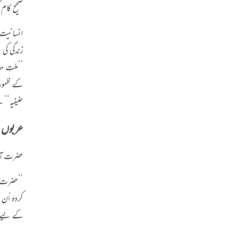
صحیح کام
انسانیت 
زندگی کی
’’ملتِ حق
کے ظہور 
حنیفیہ‘‘ 
عربوں م
حضرت آزا
’’
حضرت اب
کردہ اُن
کے لیے ت