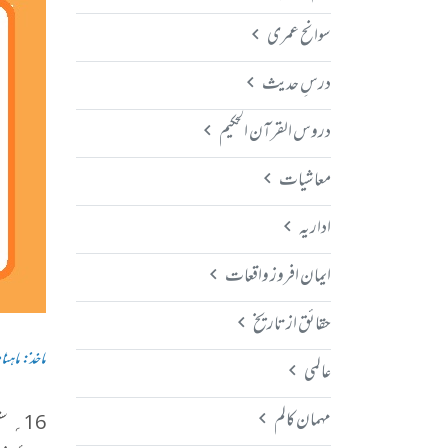
سوانح عمری
درسِ حدیث
دروس القرآن الحکیم
معاشیات
اداریہ
ایمان افروز واقعات
حقائق از تاریخ
ماخذ: ماہنامہ 
عالمی
مہمان کالم
16