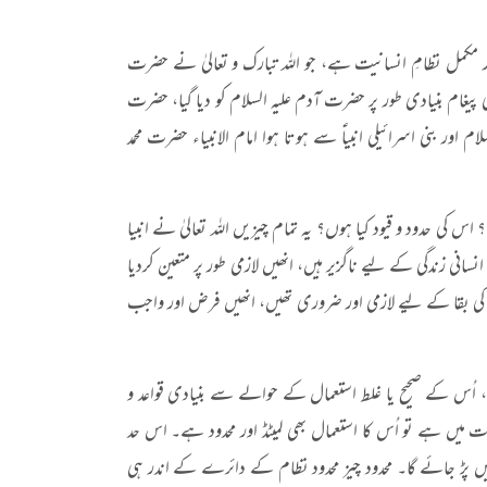
ر مکمل نظامِ انسانیت ہے، جو اللہ تبارک و تعالیٰ نے حضرت
 پیغام بنیادی طور پر حضرت آدم علیہ السلام کو دیا گیا، حضرت
م اور بنی اسرائیلی انبیاؑ سے ہوتا ہوا امام الانبیاء حضرت محمد
کی حدود و قیود کیا ہوں؟ یہ تمام چیزیں اللہ تعالیٰ نے انبیا
سانی زندگی کے لیے ناگزیر ہیں، انھیں لازمی طور پر متعین کردیا
یت کی بقا کے لیے لازمی اور ضروری تھیں، انھیں فرض اور واجب
ی، اُس کے صحیح یا غلط استعمال کے حوالے سے بنیادی قواعد و
میں ہے تو اُس کا استعمال بھی لمیٹڈ اور محدود ہے۔ اس حد
ں پڑ جائے گا۔ محدود چیز محدود نظام کے دائرے کے اندر ہی