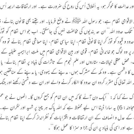
ر عدالت کا خوگر ہو، یہ اَخلاق اُس کی روح کی ضرورت ہے۔ اور ارتفاقاتِ اربعہ ا
ن الاقوامی نظام ہے، جو رسول اللہ ﷺ نے وضع فرمایا۔ اور جتنے بھی قانون بنائے، ذی
’’تلک حدود اللہ‘‘ ان حد بندیوں کی مخالفت نہیں کی جاسکتی۔ اب جو اس نظام کو توڑ 
حدود و قیود کو توڑ کر اپنا قانونی نظام، اپنا سیاسی نظام، اپنا معاشی نظام بنائے تو 
ر وہ لوگ جو خاندانی نظام، قومی اور بین الاقوامی نظام میں ملتِ ابراہیمیہ حنیفیہ 
 محض عقلی خیالات، ستاروں اور علم نجوم کے تاثرات کی بنیاد پر نظام بنائے، یا 
کا دشمن ہے۔ وہ مکہ کے مشرک ہوں، مدینے کے یہودی، یا مدینے کے منافقین ہوں۔ م
 اللہ تعالیٰ کی مقرر کردہ ان حدود کا انکار کرنے والے اور ان سے دشمنی رکھنے اور
 پاک نے کہا کہ: ’’ایک دن آئے گا کہ میں ان تمام کو جمع کروں گا۔ انھوں نے ج
(-58 المجادلہ: 6) یہ سارا ڈیٹا اس لیے محفوظ ہے کہ اللہ پاک ہر چیز پر شہید اور نگرا
کے عدل و انصاف کے ان ارتفاقات و اقترابات کو نظرانداز کرکے اپنا نظام بنائے 
 ہے اور اسی کی بنیاد پر ان کی جزا و سزا کا عمل ہوگا‘‘۔