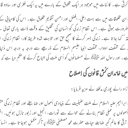
 کرتی ہے۔ کائنات میں موجود ہر ایک مخلوق کے بارے میں یہ ایک فطری اور سادہ ق
ان مخلوقات میں سے بہت اعلیٰ، افضل اور احسنِ تقویم مخلوق ہے۔ اس کی کامیابی کے
 ضرورت ہوتی ہے۔ اس نظامِ زندگی کو انسان کی تخلیق کے وقت ذاتِ باری تعالیٰ نے مت
ہ‘‘ کہا جاتا ہے۔ زندگی بسر کرنے کا صحیح حق اور ثابت شدہ طریقۂ کار، نظامِ زندگی، 
کے مختلف ادوار، مختلف انبیا علیہم السلام کے ذریعے سے درجہ بہ درجہ اس دُنیاو
ہے۔ اور رسول اللہ ﷺ نے مسلمانوں کو اُسی ملت کی اتباع کرنے کا حکم دیا ہے کہ اس 
یں خاندان کُش قانون کی اِصلاح
د رائے پوری مدظلہٗ نے مزید فرمایا
:
راہیم علیہ السلام نے ملتِ حنیفیت کے بنیادی اُصول اور ضابطے اور نظامِ زندگی متع
 اُصولوں پر عملی نظام بنانے کے حوالے سے تورات، انجیل اور زبور نازل ہوئیں۔ ان
رقی کا عالم گیر ضابطۂ حیات حضرت محمد مصطفی ﷺ پر آکر مکمل ہوجاتا ہے۔ انس