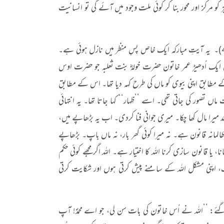
کو مرکز اور محور بنا کر کوئی ملت وجود میں آئے گی تو انسانیت
اللہ تعالیٰ نے قرآن حکیم میں فرمایا: ’’تلک حدود اللہ‘‘ (یہ اللہ کی حدود ہیں)(-58 المجادلہ: 4)۔ یہ آیتِ مبارکہ ایک خاص پسِ منظر میں نازل ہوئی ہے۔
ایک اُدھیڑ عمر خاتون حضرت خولہؓ بنت ثعلبہ جو حضرت اوس
طابق اپنی بیوی کو ماں کی طرح کہہ دیا تھا۔ اس کے مطابق
صور کی جاتی تھی۔ اسے ’’ظِہار‘‘ کہا جاتا تھا۔ یہ انتہائی
د میرا مال کھا چکا۔ میری جوانی فنا کردی۔ اب یہ بڑھاپے میں،
لمانہ قانون ہے۔ نہ میرا کوئی گھر بار، نہ ماں باپ۔ بڑھاپے
یا قانون سازی کرنا اللہ کا اختیار ہے۔ اللہ اگر مجھے کوئی حکم
لیف، اپنی مشکل اللہ کے سامنے پیش کرتی ہوں اور شکایت کرتی
 گئے: ’’اللہ نے اُس خاتون کی بات سن لی، جو اے محمدؐ! آپ