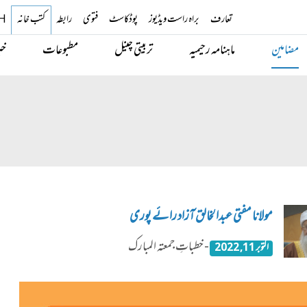
تعارف
براہ راست ویڈیوز
پوڈکاسٹ
فتوی
رابطہ
کتب خانہ
H
مضامین
ماہنامہ رحیمیہ
تربیتی چینل
مطبوعات
خب
مولانا مفتی عبدالخالق آزاد رائے پوری
- خطباتِ جمعتہ المبارک
اکتوبر 11, 2022