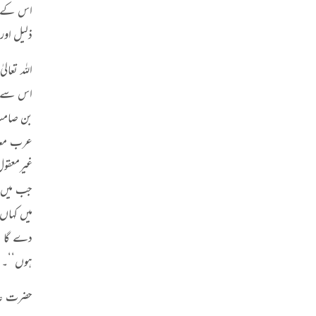
اس کے مقا
ذلیل اور 
اس سے پہ
بن صامتؓ
عرب معاش
غیرمعقول 
جب میں ب
میں کہاں 
دے گا تو
ہوں‘‘۔
حضرت عائ