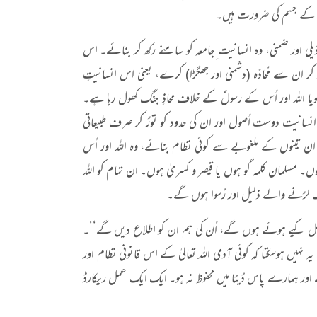
ُس کے جسم کی ضرورت ہیں۔
لی اور ضمنی، وہ انسانیت ِجامعہ کو سامنے رکھ کر بنائے۔ اس
کر ان سے مُحادّہ (دشمنی اور جھگڑا) کرے، یعنی اس انسانیتِ
وہ گویا اللہ اور اُس کے رسولؐ کے خلاف محاذِ جنگ کھول رہا ہے۔
کے انسانیت دوست اُصول اور ان کی حدود کو توڑ کر صرف طبیعاتی
ان تینوں کے ملغوبے سے کوئی نظام بنائے، وہ اللہ اور اُس
سلمان کلمہ گو ہوں یا قیصر و کسریٰ ہوں۔ ان تمام کو اللہ
 جنگ لڑنے والے ذلیل اور رُسوا ہوں گے۔
و عمل کیے ہوئے ہوں گے، اُن کی ہم ان کو اطلاع دیں گے‘‘۔
ن ہے۔ یہ نہیں ہوسکتا کہ کوئی آدمی اللہ تعالیٰ کے اس قانونی نظام اور
اور ہمارے پاس ڈیٹا میں محفوظ نہ ہو۔ ایک ایک عمل ریکارڈ