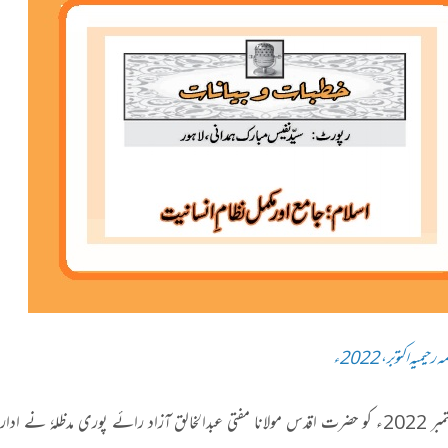
رحیمیہ اکتوبر، 2022ء
؍ ستمبر 2022ء کو حضرت اقدس مولانا مفتی عبدالخالق آزاد رائے پوری مدظلہٗ نے اد