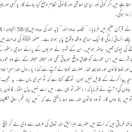
بلے میں اگر کوئی اَور سیاسی معاشی اور قانونی نظام وضع کیا جائے گا، یا کسی اَور چیز 
رُسوا ہوگی۔
لے انسانی زندگی کا ایک سماجی واقعہ وقوع پذیر ہوتا ہے۔ حضور ﷺ کی خدمت میں 
 کی بیوی تھیں، حاضر ہوئیں۔ ان کے شوہر نے عربوں کے پرانے سماجی دستور کے م
رے میں اس عورت کو طلاق واقع ہوجاتی تھی اور ہمیشہ ہمیشہ کے لیے وہ عورت ماں ت
اور غلط قانون اور ضابطہ تھا۔ حضرت خولہؓ نے آپؐ سے کہا: یا رسول اللہ! میرا خاون
چہ پیدا کرنے کے قابل نہیں ہوں، تو مجھے کہتا ہے کہ تُو میری ماں ہے۔ یہ عجیب ظا
جاؤں گی؟ آپؐ نے فرمایا کہ: دستور تو یہی ہے۔ میں اسے نہیں بدل سکتا۔ قانون بنانا، 
 میں بتا دوں گا۔ تو وہ خاتون اللہ سے دعا مانگتی ہے کہ ’’میں اپنا غم، اپنی تک
شہ فرماتی ہیں کہ اتنے میں حضرت جبرائیلؑ اللہ تعالیٰ کی طرف سے وحی لے کر پہنچ