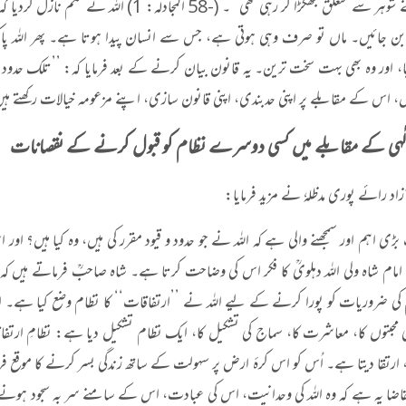
سے اپنے شوہر سے متعلق جھگڑا کر رہی تھی‘‘۔ (-8
 بن جائیں۔ ماں تو صرف وہی ہوتی ہے، جس سے انسان پیدا ہوتا ہے۔ پھر اللہ پا
 اور وہ بھی بہت سخت ترین۔ یہ قانون بیان کرنے کے بعد فرمایا کہ: ’’تلک حدود اللہ‘
، اس کے مقابلے پر اپنی حدبندی، اپنی قانون سازی، اپنے مزعومہ خیالات رکھتے ہیں،
الٰہی کے مقابلے میں کسی دوسرے نظام کو قبول کرنے کے نقصانات
د رائے پوری مدظلہٗ نے مزید فرمایا
:
بڑی اہم اور سمجھنے والی ہے کہ اللہ نے جو حدود و قیود مقرر کی ہیں، وہ کیا ہیں؟ اور ا
امام شاہ ولی اللہ دہلویؒ کا فکر اس کی وضاحت کرتا ہے۔ شاہ صاحبؒ فرماتے ہیں کہ
ی ضروریات کو پورا کرنے کے لیے اللہ نے ’’ارتفاقات‘‘ کا نظام وضع کیا ہے۔ ارت
نی محبتوں کا، معاشرت کا، سماج کی تشکیل کا، ایک نظام تشکیل دیا ہے: نظامِ ارتفاق
 ارتقا دیتا ہے۔ اُس کو اس کرۂ ارض پر سہولت کے ساتھ زندگی بسر کرنے کا موقع فرا
قاضا یہ ہے کہ وہ اللہ کی وحدانیت، اس کی عبادت، اس کے سامنے سر بہ سجود ہون