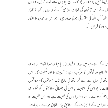
5 المجادلہ: 1) اللہ نے حکم نازل کردیا کہ ایسا نہیں ہوسکتا کہ جو لوگ اپنی بیویوں سے ظِہار کریں، وہ اُن
ک نے اس قانون کی خلاف ورزی کرنے والوں پر کفارۂ ظِہار
 ‘ یہ اللہ کی مقرر کی ہوئی حدود ہیں۔ جو اس حدبندی کا انکار
 وہ کافر ہیں‘‘۔
س کے مقابلے میں حدود و قیود بنانا یا نیا دوسرا نظام بنانا، وہ
 انسان دو قوتوں کا مرکب ہے: بہیمیت کا اور مَلَکیت کا۔ اس
فاقِ اوّل سے لے کر ارتفاقِ رابع تک سہولتوں کا، رفاقتوں
ات۔ جو اس کی بہیمیت یا اس کی جسمانی صلاحیتوں کو نشو و نما
ہم کرتا ہے۔ اور دوسرا اس کی مَلَکیت ہے اور اس مَلَکیت کا
ے اور اس کے احکامات کے مطابق چار اَخلاق طہارت، اِخبات،