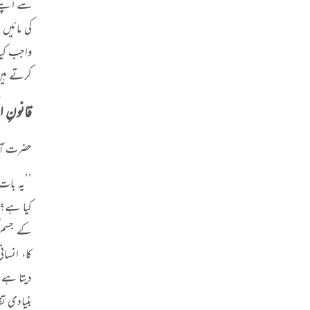
کی مائیں
واجب کیا،
کرتے ہیں
قانونِ 
حضرت آزا
’’
یہ بات 
کیا ہے؟ 
کے جسم ک
کا، انسا
دیتا ہے،
بنیادی ت