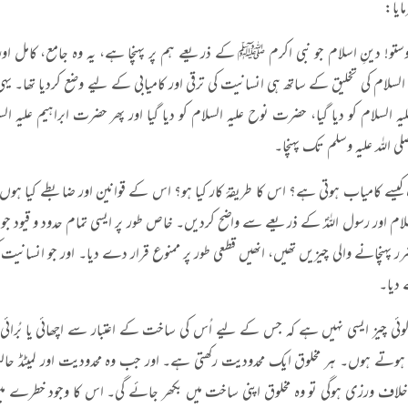
یا
:
ستو! دینِ اسلام جو نبی اکرم ﷺ کے ذریعے ہم پر پہنچا ہے، یہ وہ جامع، کامل او
 السلام کی تخلیق کے ساتھ ہی انسانیت کی ترقی اور کامیابی کے لیے وضع کردیا تھا۔ یہی
ہ السلام کو دیا گیا، حضرت نوح علیہ السلام کو دیا گیا اور پھر حضرت ابراہیم علیہ السلا
 اللہ علیہ وسلم تک پہنچا۔
یسے کامیاب ہوتی ہے؟ اس کا طریقۂ کار کیا ہو؟ اس کے قوانین اور ضابطے کیا ہوں؟ اس 
لام اور رسول اللہؐ کے ذریعے سے واضح کردیں۔ خاص طور پر ایسی تمام حدود و قیود جو ان
ضرر پہنچانے والی چیزیں تھیں، انھیں قطعی طور پر ممنوع قرار دے دیا۔ اور جو انسان
دیا۔
 کوئی چیز ایسی نہیں ہے کہ جس کے لیے اُس کی ساخت کے اعتبار سے اچھائی یا بُرائ
 ہوتے ہوں۔ ہر مخلوق ایک محدودیت رکھتی ہے۔ اور جب وہ محدودیت اور لمیٹڈ حالت 
خلاف ورزی ہوگی تو وہ مخلوق اپنی ساخت میں بکھر جائے گی۔ اس کا وجود خطرے می