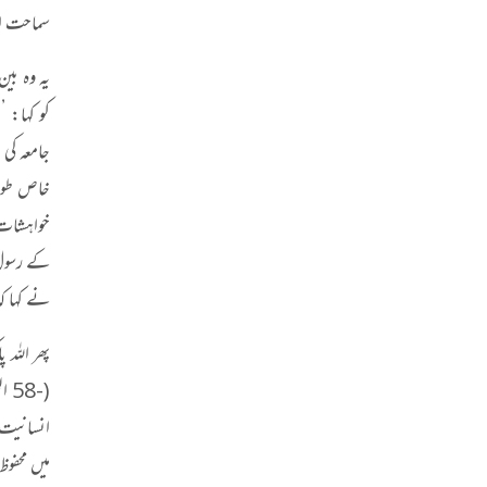
سماحت او
یہ وہ بی
کو کہا: 
جامعہ کی 
خاص طور پ
خواہشات،
کے رسول 
نے کہا کہ
پھر اللہ
انسانیت 
میں محفوظ