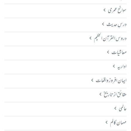
سوانح عمری
درسِ حدیث
دروس القرآن الحکیم
معاشیات
اداریہ
ایمان افروز واقعات
حقائق از تاریخ
عالمی
مہمان کالم