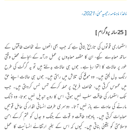
ماخذ: ماہنامہ رحیمیہ مئی،2021ء
[ 25سالہ پروگرام ]
استعماری قوتوں کی تاریخ بتاتی ہے کہ جب بھی انھوں نے مخالف طاقتوں کے
ساتھ معاہدے کیے، ان کا مقصد معاہدوں پر عمل درآمد کے بجائے محض وقتی
طور پر حالات کا اِلتوا رہا ہے۔ جوں ہی حالات بدلتے ہیں تو یہ گرگٹ کی طرح
رنگ بدل لیتی ہیں۔ وہ موقع کی تلاش میں رہتی ہیں۔ جوں ہی حالات اپنے حق
میں محسوس کرتی ہیں، مخالف فریق پر حملہ کرکے تہس نہس کردیتی ہیں۔ جب
تک استعمار کی طاقت سلب نہیں ہوتی، اس کا رویہ تبدیل نہیں ہوتا، وہ ڈنگ
مارنے کی عادت سے باز نہیں آتا۔ دوسری طرف انسانی اقدار کی حامل قوتیں
معاہدات کرتی ہیں۔ باوجود طاقت و قوت کے جنگ و جدل کو ختم کرکے امن
وسلامتی کو یقینی بناتی ہیں۔ کیوں کہ اس کے بغیر ارتقائے انسانیت کا عمل