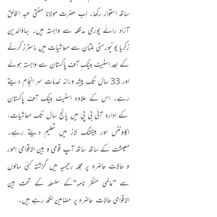
ساتھ استوار رکھا۔ اب حضرت مولانا مفتی عبد الخالق
آزاد رائے پوری مدظلہ سے وابستہ ہیں۔ بہاؤالدین
زکریا یونیورسٹی ملتان سے معاشیات میں ماسٹرز کرنے
کے بعد اسٹیٹ بینک آف پاکستان سے وابستہ ہوئے
اور 33 سال تک پیشہ ورانہ خدمات سر انجام دیتے
رہے۔ اس کے علاوہ اسٹیٹ بینک آف پاکستان
کے ادارہ آئی بی پی میں پانج سال تک معاشیات،
اکاونٹس اور بینکنگ لاز میں تعلیم دیتے رہے۔
معیشت کے ساتھ ساتھ آپ قومی و بین الاقوامی امور
و حالات حاضرہ پر مجلہ رحیمیہ میں گزشتہ کئی سالوں
سے "عالمی منظر نامہ"کے سلسلہ کے تحت بین
الاقوامی حالات حاضرہ پر مضامین لکھ رہے ہیں۔