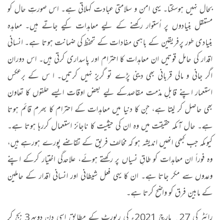
بحال نہیں ہوسکتا۔ یہی امن و سلامتی عبادت کہلاتی ہے۔ اس صورتِ حال کو
مستقل بنیادوں پر اُستوار رکھنے کے لیے معاہدات کیے جاتے ہیں۔ معاہدہ
بنیادی طور پرفریقین کے باہمی مفادات کے تحفظ کی ضمانت ہوتا ہے۔ انسانی
اقدار کی حامل قوتیں ان معاہدات کا احترام اور پاسداری کرتی ہیں۔ اس دوران
اگر جانی و مالی قربانی بھی دینی پڑے تو گریز نہیں کرتیں۔ ا س کے برعکس
استعمار اپنے قابلِ مذمت مقاصدکے لیے بعض اوقات ایسے حلقوں کا تعاون
بھی حاصل کر لیتا ہے، جن کا دنیا میں معاہدات کے احترام کا بھرم قائم ہوتا
ہے۔ حال آںکہ حقیقت میں وہ ان کی حیثیت کا ناجائز استعمال کررہا ہوتا ہے۔
کیوںکہ جب کبھی انھیں اندیشہ ہو کہ مخالف فریق کے تقاضے پورے ہورہے ہیں،
وہ فوراً ان معاہدات کو طاقِ نسیاں پر رکھتے ہوئے، علاحدگی اختیار کرکے اپنے
وعدوں سے مکر جاتا ہے۔ ان کا یہی فعل شیطانی اور انسانی اقدار کے حاملین
کے مابین فرق کو واضح کرتا ہے۔
رائٹر کی 27؍ مارچ 2021ء کی رپورٹ کے مطابق اسی دن دوپہر3 بج کر