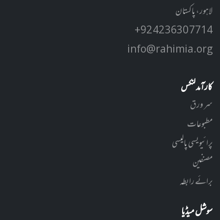
لاہور، پاکستان
+92 42 3630 7714
info@rahimia.org
کارآمد لنکس
سر ورق
مطبوعات
پرائیویسی پالیسی
مصنفین
برائے رابطہ
سوشل میڈیا