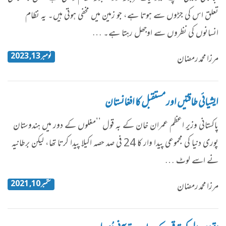
تعلق اس کی جڑوں سے ہوتا ہے، جو زمین میں مخفی ہوتی ہیں۔ یہ نظام
انسانوں کی نظروں سے اوجھل رہتا ہے۔ …
نومبر 13, 2023
مرزا محمد رمضان
ایشیائی طاقتیں اور مستقبل کا افغانستان
پاکستانی وزیر اعظم عمران خان کے بہ قول ’’مغلوں کے دور میں ہندوستان
پوری دنیا کی مجموعی پیدا وار کا 24 فی صد حصہ اکیلا پیدا کرتا تھا، لیکن برطانیہ
نے اسے لوٹ …
ستمبر 10, 2021
مرزا محمد رمضان