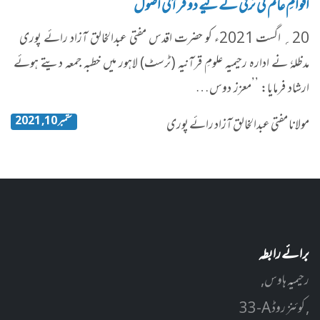
اقوامِ عالم کی ترقی کے لیے دو قرآنی اُصول
20؍ اگست 2021ء کو حضرت اقدس مفتی عبدالخالق آزاد رائے پوری
مدظلہٗ نے ادارہ رحیمیہ علومِ قرآنیہ (ٹرسٹ) لاہور میں خطبہ جمعہ دیتے ہوئے
ارشاد فرمایا: ’’معزز دوس…
ستمبر 10, 2021
مولانا مفتی عبدالخالق آزاد رائے پوری
برائے رابطہ
رحیمیہ ہاوس,
33-A کوئنز روڈ ,