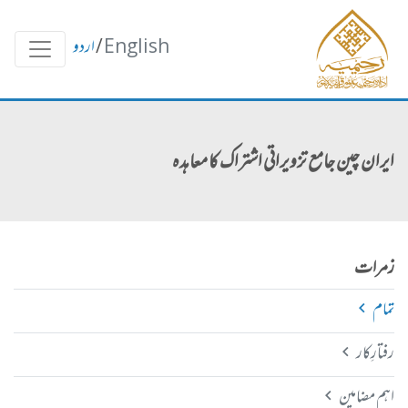
English
/
اردو
ایران چین جامع تزویراتی اشتراک کا معاہدہ
زمرات
تمام
رفتارِکار
اہم مضامین