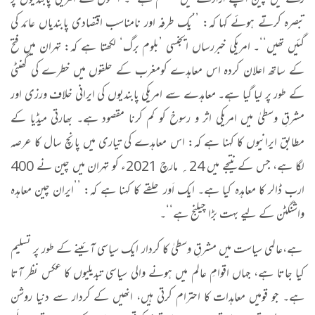
رکھنے میں چین اپنے ارادے میں مصمم ہے‘‘۔ انھوں نے امریکی پابندیوں پر
تبصرہ کرتے ہوئے کہا کہ: ’’یک طرفہ اور نامناسب اقتصادی پابندیاں عائد کی
گئیں تھیں‘‘۔ امریکی خبررساں ایجنسی ’بلوم برگ‘ لکھتا ہے کہ: تہران میں فتح
کے ساتھ اعلان کردہ اس معاہدے کومغرب کے حلقوں میں خطرے کی گھنٹی
کے طور پر لیا گیا ہے۔ معاہدے سے امریکی پابندیوں کی ایرانی خلاف ورزی اور
مشرقِ وسطیٰ میں امریکی اثر و رسوخ کو کم کرنا مقصود ہے۔ بھارتی میڈیا کے
مطابق ایرانیوں کا کہنا ہے کہ: اس معاہدے کی تیاری میں پانچ سال کا عرصہ
لگا ہے، جس کے نتیجے میں 24؍ مارچ 2021ء کو تہران میں چین نے 400
ارب ڈالر کا معاہدہ کیا ہے۔ ایک اَور حلقے کا کہنا ہے کہ: ’’ایران چین معاہدہ
واشنگٹن کے لیے بہت بڑا چیلنج ہے‘‘۔
ہے،
عالمی سیاست میں مشرقِ وسطیٰ کا کردار ایک سیاسی آئینے کے طور پر تسلیم
کیا جاتا ہے، جہاں اقوامِ عالم میں ہونے والی سیاسی تبدیلیوں کا عکس نظر آتا
ہے۔ جو قومیں معاہدات کا احترام کرتی ہیں، انھیں کے کردار سے دنیا روشن