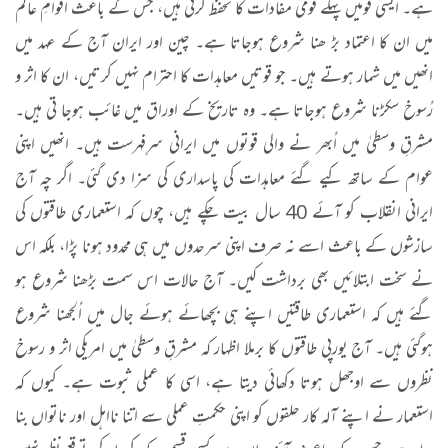
ہے۔ ایسی قومیں پہلے قومی مفادات کا تحفظ کرتی ہیں، جس کے باعث اقوامِ عالَم
میں ان کا اعتماد بڑ ھنا شروع ہوجاتا ہے۔ چین اور ایران آج کے عہد میں
انھیں میں شمار ہوتے ہیں۔ جو قوتیں معاہدات کا احترام نہیں کرتیں، ان کا اثر و
رُسوخ سکڑنا شروع ہوجاتا ہے۔ وہ تاریخ کے اوراق میں غائب ہوجا تی ہیں۔
مشرقِ وسطیٰ میں اُبھر نے والی قوتوں میں ایرانی سرِفہرست ہیں۔ انھیں اپنی
عوام کے ساتھ کیے گئے معاہدات کی پاسداری کی سزا دی گئی۔ اگر چہ آج
ایرانی انقلاب کو آئے 40 سال بیت چکے ہیں، چوں کہ استعماری طاقتوں کی
سازشوں کے باعث اسے نہ صرف اپنی سرحدوں میں ہی محدود ہونا پڑا، بلکہ اس
نے سخت ابتلائیں بھی برداشت کیں۔ آج حالات اس سمت بڑھنا شروع ہو
گئے ہیں کہ استعماری طاقتیں اپنے ہی بچھائے ہوئے جال میں اُلجھنا شروع
ہوگئی ہیں۔ آج یورپی طاقتوں کا برملا اظہار کہ مشرقِ وسطیٰ میں امریکی اثر و رسوخ
نظروں سے اوجھل ہوتا دکھائی دیتا ہے، اسی کا عملی ثبوت ہے۔ کیوں کہ
استعمار نے اپنے آلہ کار حلقوں کو اپنی حکمتِ عملی سے اتنا نااہل اور ناتواں بنا