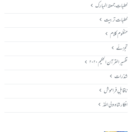
خطباتِ جمعتہ المبارک
خطبات تربیت
منظوم کلام
تجزئے
تفسیر القرآن الحکیم ۲۰۲۰
شذرات
ناقابلِ فراموش
افکار شاہ ولی اللہؒ