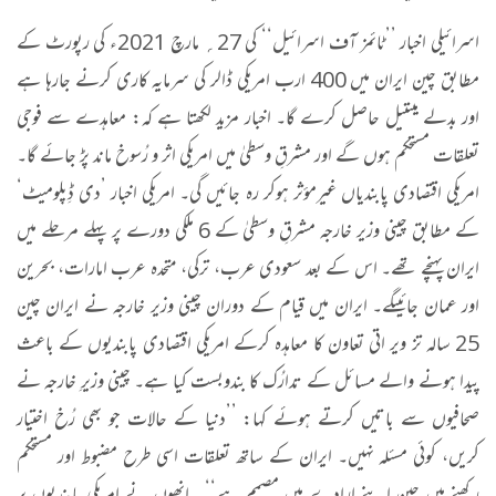
اسرائیلی اخبار ’’ٹائمز آف اسرائیل‘‘ کی 27؍ مارچ 2021ء کی رپورٹ کے
مطابق چین ایران میں 400 ارب امریکی ڈالر کی سرمایہ کاری کرنے جارہا ہے
اور بدلے میںتیل حاصل کرے گا۔ اخبار مزید لکھتا ہے کہ: معاہدے سے فوجی
تعلقات مستحکم ہوں گے اور مشرقِ وسطیٰ میں امریکی اثر و رُسوخ ماند پڑ جائے گا۔
امریکی اقتصادی پابندیاں غیرمؤثر ہوکر رہ جائیں گی۔ امریکی اخبار ’دی ڈِپلومیٹ‘
کے مطابق چینی وزیر خارجہ مشرقِ وسطیٰ کے 6 ملکی دورے پر پہلے مرحلے میں
ایران پہنچے تھے۔ اس کے بعد سعودی عرب، ترکی، متحدہ عرب امارات، بحرین
اور عمان جائیںگے۔ ایران میں قیام کے دوران چینی وزیر خارجہ نے ایران چین
25 سالہ تز ویر اتی تعاون کا معاہدہ کرکے امریکی اقتصادی پابندیوں کے باعث
پیدا ہونے والے مسائل کے تدارُک کا بندوبست کیا ہے۔ چینی وزیرِ خارجہ نے
صحافیوں سے باتیں کرتے ہوئے کہا: ’’دنیا کے حالات جو بھی رُخ اختیار
کریں، کوئی مسئلہ نہیں۔ ایران کے ساتھ تعلقات اسی طرح مضبوط اور مستحکم