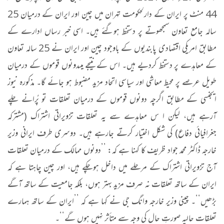
44 منٹ پر ایران کے دارلحکومت تہران میں چین اور ایران کے درمیان 25
سالہ جامع تعاون سمجھوتے پر دستخط ہوگئے ہیں۔ اسی خبر رساں ادارے کے
مطابق امریکی اقتصادی پابندیوں کے باوجود چین اور ایران نے 25 سالہ تعاون
کے معاہدے پر دستخط کردیے ہیں۔ اس کے نتیجے میںدونوں قوموں کے درمیان
طویل عرصے پر محیط معاشی اور سیاسی اتحاد مزید مضبوط ہو جائے گا۔ مذکورہ نیوز
ایجنسی کے مطابق اگرچہ دونوں قوموں کے درمیان تعلقات تو پُرانے چلے
آرہے ہیں، لیکن ا س معاہدے سے یہ تعلقات تزویراتی اشتراک (مشترکہ
جغرافیائی دفاع) کی شکل اختیار کرتے جارہے ہیں۔ دوسری طرف ایرانی وزیر
خارجہ ڈاکٹر محمد جواد ظریف کا کہنا ہے کہ: ’’دونوں ممالک کے درمیان تعلقات
آج تزویراتی اشتراک کے مرحلے میں داخل ہوچکے ہیں، اور چین چاہتا ہے کہ
ایران کے ساتھ تعلقات نہ صرف مزید بہتر ہوں، بلکہ جامعیت کے ساتھ آگے
بڑھیں‘‘۔ چینی وزیر خارجہ وانگ جی نے کہا ہے کہ ’’ایران کے ساتھ ہمارے
تعلقات حالیہ صورتِ حال کی وجہ سے متأثر نہیں ہوں گے‘‘۔