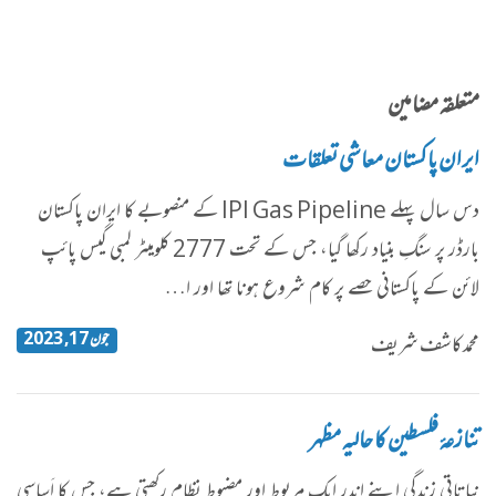
متعلقہ مضامین
ایران پاکستان معاشی تعلقات
دس سال پہلے IPI Gas Pipeline کے منصوبے کا ایران پاکستان
بارڈر پر سنگِ بنیاد رکھا گیا، جس کے تحت 2777 کلومیٹر لمبی گیس پائپ
لائن کے پاکستانی حصے پر کام شروع ہونا تھا اور ا…
جون 17, 2023
محمد کاشف شریف
تنازعۂ فلسطین کا حالیہ مظہر
نباتاتی زندگی اپنے اندر ایک مربوط اور مضبوط نظام رکھتی ہے، جس کا اَساسی