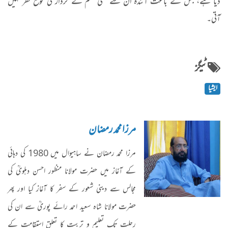
دیا ہے، جس کے باعث آئندہ ان سے کسی قسم کے کردار کی توقع نظر نہیں
آتی۔
ٹیگز
ایشیا
مرزا محمد رمضان
مرزا محمد رمضان نے ساہیوال میں 1980 کی دہائی
کے آغاز میں حضرت مولانا منظور احسن دہلویؒ کی
مجالس سے دینی شعور کے سفر کا آغاز کیا اور پھر
حضرت مولانا شاہ سعید احمد رائے پوریؒ سے ان کی
رحلت تک تعلیم و تربیت کا تعلق استقامت کے