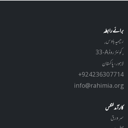
برائے رابطہ
رحیمیہ ہاوس,
33-A کوئنز روڈ ,
لاہور، پاکستان
+92 42 3630 7714
info@rahimia.org
کارآمد لنکس
سر ورق