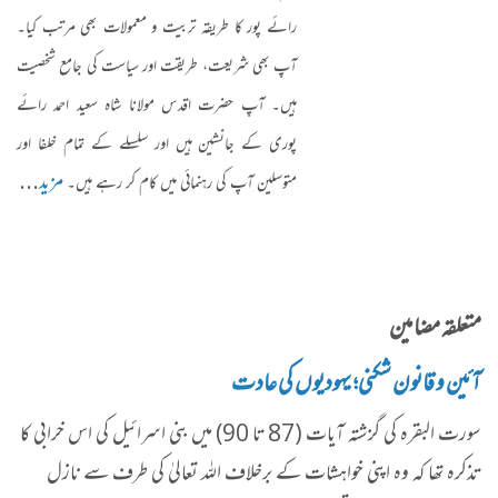
رائے پور کا طریقہ تربیت و معمولات بھی مرتب کیا۔
آپ بھی شریعت، طریقت اور سیاست کی جامع شخصیت
ہیں۔ آپ حضرت اقدس مولانا شاہ سعید احمد رائے
پوری کے جانشین ہیں اور سلسلے کے تمام خلفا اور
مزید
...
متوسلین آپ کی رہنمائی میں کام کر رہے ہیں۔
متعلقہ مضامین
آئین و قانون شکنی؛ یہودیوں کی عادت
سورت البقرہ کی گزشتہ آیات (87 تا 90) میں بنی اسرائیل کی اس خرابی کا
تذکرہ تھا کہ وہ اپنی خواہشات کے برخلاف اللہ تعالیٰ کی طرف سے نازل