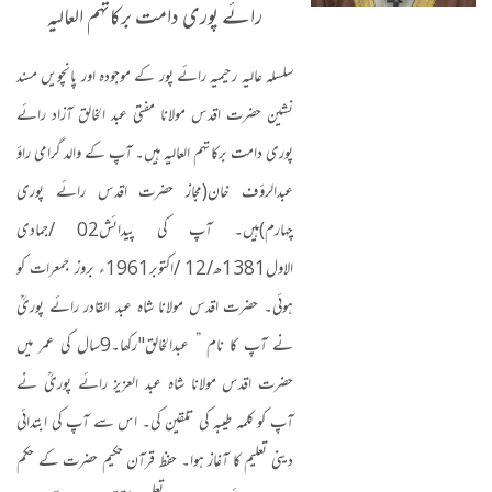
رائے پوری دامت برکاتہم العالیہ
سلسلہ عالیہ رحیمیہ رائے پور کے موجودہ اور پانچویں مسند
نشین حضرت اقدس مولانا مفتی عبد الخالق آزاد رائے
پوری دامت برکاتہم العالیہ ہیں۔ آپ کے والد گرامی راؤ
عبدالرؤف خان
(
مجاز حضرت اقدس رائے پوری
چہارم
)
ہیں۔ آپ کی پیدائش
02 /
جمادی
الاول
1381
ھ
/12 /
اکتوبر
1961
ء بروز جمعرات کو
ہوئی۔ حضرت اقدس مولانا شاہ عبد القادر رائے پوریؒ
نے آپ کا نام ” عبدالخالق
"
رکھا۔
9
سال کی عمر میں
حضرت اقدس مولانا شاہ عبد العزیز رائے پوریؒ نے
آپ کو کلمہ طیبہ کی تلقین کی۔ اس سے آپ کی ابتدائی
دینی تعلیم کا آغاز ہوا۔ حفظ قرآن حکیم حضرت کے حکم