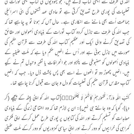
اللہ کی طرف سے ایسی کتاب لائے ہیں، جو یہودیوں کی کتاب یعنی تورات کی
تعلیمات کی پوری طرح تصدیق کرتی ہے تو عادی عہد شکنوں کی بنی اسرائیلی
جماعت اُسے بھی ماننے سے انکاری ہے۔ حال آں کہ ہونا تو یہ چاہیے تھا کہ
جب اللہ کی طرف سے نازل کردہ کتاب تورات کے بنیادی اُصولوں اور حقائق
کی تصدیق کرنے والی ایک اَور عظیم کتاب اللہ کی طرف سے قرآن حکیم کی
صورت میں نازل ہوئی ہے اور اُس نے انھیں حکم دیا ہے کہ ملّتِ حنیفیہ کے
بنیادی اُصولوں کو مضبوطی سے پکڑو اور جو انحرافات یا تغیر و تبدل تم نے کیے
ہیں، انھیں چھوڑ دو تو انھوں نے اسے بھی پسِ پشت ڈل دیا۔ جب کہ انھیں
کتابِ مقدس قرآن حکیم کی تعلیمات کو دل و جان سے قبول کرنا چاہیے تھا۔
كِتٰبَ اللّٰهِ وَرَآءَ ظُهُوْرِهِمْ كَاَنَّهُمْ لَا یَعْلَمُوْنَ٘
(کتاب اللہ کو اپنی پیٹھ کے پیچھے (کر
دیا)، گویا کہ وہ جانتے ہی نہیں): ان پر لازم تھا کہ وہ اجتماعی زندگی کے بنیادی
معاہدات کو تسلیم کرتے اور اللہ کی کتابوں پر پوری طرح عمل کرکے اپنی فکری
گمراہی کی خرابیوں کو دور کرتے اور اپنی سیاسی کمزوریوں کو دور کرکے ملّتِ حنیفی