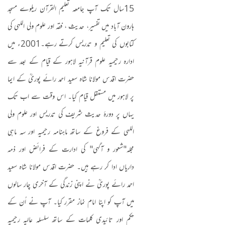
15
سال تک آپ جامعہ تعلیم القرآن ریلوے مسجد
ہارون آباد میں تفسیر، حدیث ، فقہ اور علوم ولی اللہی کی
کتابوں کی تعلیم و تدریس کرتے رہے۔
2001
ء میں
ادارہ رحیمیہ علوم قرآنیہ لاہور کے قیام کے بعد سے
حضرت اقدس مولانا شاہ سعید احمد رائے پوریؒ کے ایما
پر لاہور میں مستقل قیام کیا۔ اس وقت سے اب تک
یہاں پر دورۂ حدیث شریف کی تدریس اور علوم ولی
اللہی کے فروغ کے ساتھ ماہنامہ رحیمیہ اور سہ ماہی
مجلہ
"
شعور و آگہی" کی ادارت کے فرائض اور ذمہ
داریاں ادا کر رہے ہیں۔ حضرت اقدس مولانا شاہ سعید
احمد رائے پوریؒ نے اپنی زندگی کے آخری چار سالوں
میں آپ کو اپنا امام نماز مقرر کیا۔ آپ نے اُن کے
حکم اور تائیدی کلمات کے ساتھ سلسلہ عالیہ رحیمیہ