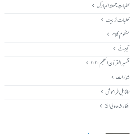
خطباتِ جمعتہ المبارک
خطبات تربیت
منظوم کلام
تجزئے
تفسیر القرآن الحکیم ۲۰۲۰
شذرات
ناقابلِ فراموش
افکار شاہ ولی اللہؒ