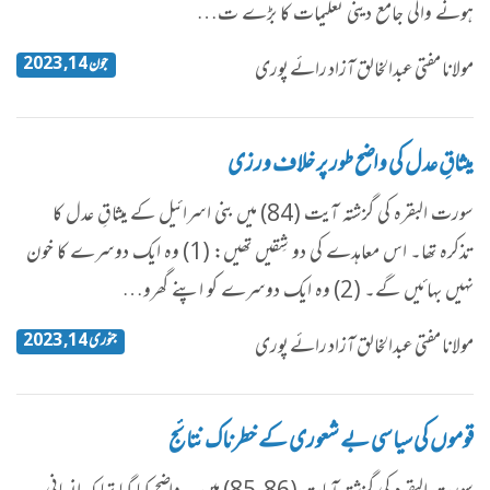
ہونے والی جامع دینی تعلیمات کا بڑے ت…
جون 14, 2023
مولانا مفتی عبدالخالق آزاد رائے پوری
میثاقِ عدل کی واضح طور پر خلاف ورزی
سورت البقرہ کی گزشتہ آیت (84) میں بنی اسرائیل کے میثاقِ عدل کا
تذکرہ تھا۔ اس معاہدے کی دو شِقیں تھیں: (1) وہ ایک دوسرے کا خون
نہیں بہائیں گے۔ (2) وہ ایک دوسرے کو اپنے گھرو…
جنوری 14, 2023
مولانا مفتی عبدالخالق آزاد رائے پوری
قوموں کی سیاسی بے شعوری کے خطرناک نتائج