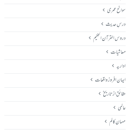
سوانح عمری
درسِ حدیث
دروس القرآن الحکیم
معاشیات
اداریہ
ایمان افروز واقعات
حقائق از تاریخ
عالمی
مہمان کالم