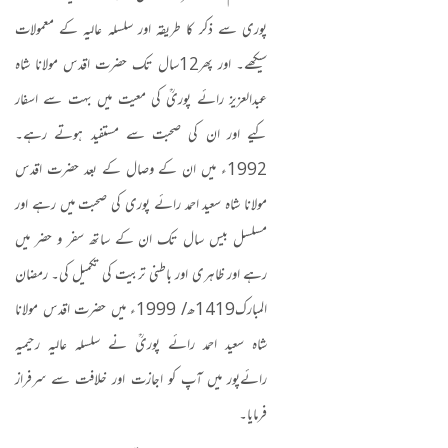
پوری سے ذکر کا طریقہ اور سلسلہ عالیہ کے معمولات
سیکھے۔ اور پھر
12
سال تک حضرت اقدس مولانا شاہ
عبدالعزیز رائے پوریؒ کی معیت میں بہت سے اسفار
کیے اور ان کی صحبت سے مستفید ہوتے رہے۔
1992
ء میں ان کے وصال کے بعد حضرت اقدس
مولانا شاہ سعید احمد رائے پوری کی صحبت میں رہے اور
مسلسل بیس سال تک ان کے ساتھ سفر و حضر میں
رہے اور ظاہری اور باطنی تربیت کی تکمیل کی۔ رمضان
المبارک
1419
ھ
/ 1999
ء میں حضرت اقدس مولانا
شاہ سعید احمد رائے پوریؒ نے سلسلہ عالیہ رحیمیہ
رائےپور میں آپ کو اجازت اور خلافت سے سرفراز
فرمایا۔