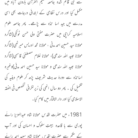
سے ہی قائم شدہ جامعہ تعلیم القرآن ہارون آباد میں
مکمل کیا اور درس نظامی کے ابتدائی درجات بھی اسی
مدرسے میں جید اسا تذہ سے پڑھے۔ پھر جامعہ علوم
اسلامیہ کراچی میں حضرت مفتی ولی حسن ٹونکی
(
شاگرد
مولانا سید حسین احمد مدنی ، مولانا محمد ادریس میرٹھی
(
شاگرد
مولانا عبید اللہ سندھی
)
، مولانا غلام مصطفیٰ قاسمی
(
شاگرد
مولانا عبید اللہ سندھی و مولانا سید حسین احمد مدنی
)
وغیرہ
اساتذہ سے دورۂ حدیث شریف پڑھ کر علوم دینیہ کی
تکمیل کی ۔ پھر دو سال انھی کی زیرنگرانی تخصص فی الفقہ
الاسلامی کیا اور دار الافتار میں کام کیا۔
1981
ء میں حضرت اقدس مولانا شاہ عبدالعزیز رائے
پوری سے با قاعدہ بیعتِ سلوک و احسان کی اور آپ
کے حکم سے حضرت اقدس مولانا شاہ سعید احمد رائے