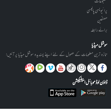
مطبوعات
پرائیویسی پالیسی
مصنفین
برائے رابطہ
سوشل میڈیا
تازہ ترین معلومات کے حصول کے لئے اپنے پسندیدہ سوشل میڈیا پر آئیں!
ڈاؤن لوڈ موبائل ایپلیکیشن