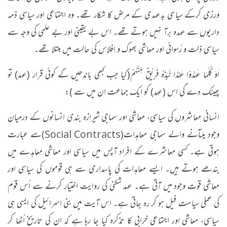
ورزی کرکے سیاسی بدعہدی کے مرض کا شکار تھے۔ وہ اجتماعی اور سیاسی ذمہ
داریوں سے عہدہ برآ نہیں ہوتے تھے۔ اس بے یقینی اور بے علمی کی وجہ سے
سیاسی ذلت و رُسوائی اور معاشی بھوک و اِفلاس کی حالت میں مبتلا تھے۔
اَوَ كُلَّمَا عٰهَدُوْا عَهْدًا نَّبَذَهٗ فَرِیْقٌ مِّنْهُمْ
(کیا جب کبھی باندھیں گے کوئی قرار (عہد) تو
پھینک دے گی اس (عہد) کو ایک جماعت ان میں سے
):
انسانی معاشروں کی سیاسی، معاشی اور سماجی شیرازہ بندی انسانوں کے درمیان
وجود میںآنے والے سماجی معاہدات
(Social Contracts)
سے عبارت
ہوتی ہے۔ کسی معاشرے کے افراد آپس میں سیاسی اور معاشی معاہدے میں
بندھے ہوتے ہیں۔ ایسے معاہدات کی پاسداری سے ہی قوموں کی سیاسی اور
معاشی قوت وجود میں آتی ہے۔ عہد شکنی کی روایت اختیار کرنے سے اُس قوم
کی عملی سیاست فیل ہو کر رہ جاتی ہے۔ اس آیت میں بنی اسرائیل کی ایسی ہی
سیاسی، معاشی اور اجتماعی خرابی کا تذکرہ کیا جا رہا ہے کہ ان کی تاریخ اُٹھا کر