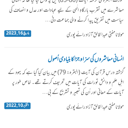
سورت البقرہ کی گزشتہ آیات (86-85) میں یہ واضح کیا گیا تھا کہ انسانی
معاشرے میں تقربِ بارگاہِ الٰہی کے لیے عبادات اور عدل و انصاف کی
سیاست میں تفریق پیدا کرنے والی جماعت دنی…
مارچ 16, 2023
مولانا مفتی عبدالخالق آزاد رائے پوری
انسانی معاشروں کی سزا و جزا کا بنیادی اُصول
گزشتہ درسِ قرآن کی آیت (البقرہ: 79) میں بیان کیا گیا ہے کہ یہود کے
اہلِ علم و دانش تورات کی آیات میں تحریف کرتے تھے۔ خاص طور پر
آیات کے معانی اور اُن کی تعبیر و تشریح کے بی…
اکتوبر 10, 2022
مولانا مفتی عبدالخالق آزاد رائے پوری