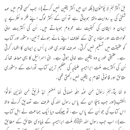
بَلْ اَكْثَرُهُمْ لَا یُؤْمِنُوْنَ
(بلکہ ان میں اکثر یقین نہیں کرتے): جب کسی قوم میں عہد
شکنی کی یہ روایت پختہ ہوجاتی ہے تو اُن کے اکثر لوگ اپنے فکر و نظریے پر
ایمان و اِیقان کی کیفیت سے محروم ہوجاتے ہیں۔ اُن کی اکثریت اپنی
خواہشات اور مفاد پرستی کے خلاف اپنے مانے ہوئے آئین، دستور اور کتاب
کو حقیقت میں تسلیم نہیں کرتی۔ صرف ظاہری طور پر اُس پر ایمان کا اظہار کرتی
ہے۔ حقیقی طور پر وہ یقین سے خالی ہوتی ہے۔ بنی اسرائیل کا یہی معاملہ تھا کہ
اُن کی اکثریت ملّتِ ابراہیمیہ حنیفیہ کی عظیم ترین کتاب تورات کے دستوری
حقائق اور قانونی نظام پر یقین نہیں رکھتی تھی۔
وَ لَمَّا جَآءَهُمْ رَسُوْلٌ مِّنْ عِنْدِ اللّٰهِ مُصَدِّقٌ لِّمَا مَعَهُمْ نَبَذَ فَرِیْقٌ مِّنَ الَّذِیْنَ اُوْتُوا
الْكِتٰبَ
(اور جب پہنچا ان کے پاس رسول اللہ کی طرف سے تصدیق کرنے والا
اس کتاب کی جو اُن کے پاس ہے، تو پھینک دیا ایک جماعت نے اہلِ کتاب
سے): اب جب رسول اللہ ﷺ ملّتِ ابراہیمیہ کے بنیادی حقائق کے مطابق