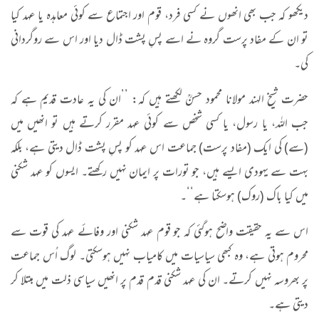
دیکھو کہ جب بھی انھوں نے کسی فرد، قوم اور اجتماع سے کوئی معاہدہ یا عہد کیا
تو ان کے مفاد پرست گروہ نے اسے پسِ پشت ڈال دیا اور اس سے روگردانی
کی۔
حضرت شیخ الہند مولانا محمود حسنؒ لکھتے ہیں کہ: ’’ان کی یہ عادت قدیم ہے کہ
جب اللہ، یا رسول، یا کسی شخص سے کوئی عہد مقرر کرتے ہیں تو انھیں میں
(سے) کی ایک (مفاد پرست) جماعت اس عہد کو پسِ پشت ڈال دیتی ہے، بلکہ
بہت سے یہودی ایسے ہیں، جو تورات پر ایمان نہیں رکھتے۔ ایسوں کو عہد شکنی
میں کیا باک (روک) ہوسکتا ہے‘‘۔
اس سے یہ حقیقت واضح ہوگئی کہ جو قوم عہد شکنی اور وفائے عہد کی قوت سے
محروم ہوتی ہے، وہ کبھی سیاسیات میں کامیاب نہیں ہوسکتی۔ لوگ اُس جماعت
پر بھروسہ نہیں کرتے۔ ان کی عہد شکنی قدم قدم پر انھیں سیاسی ذلت میں مبتلا کر
دیتی ہے۔