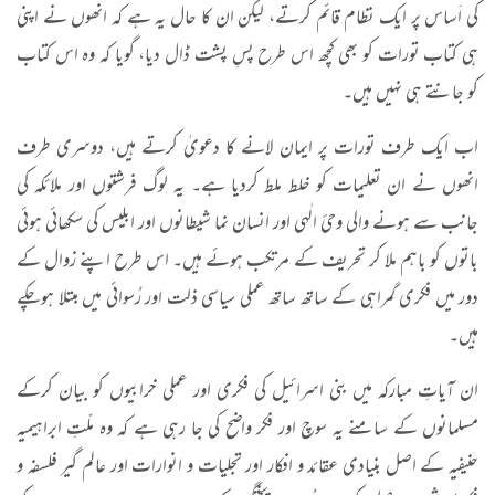
کی اَساس پر ایک نظام قائم کرتے، لیکن ان کا حال یہ ہے کہ انھوں نے اپنی
ہی کتاب تورات کو بھی کچھ اس طرح پسِ پشت ڈال دیا، گویا کہ وہ اس کتاب
کو جانتے ہی نہیں ہیں۔
اب ایک طرف تورات پر ایمان لانے کا دعویٰ کرتے ہیں، دوسری طرف
انھوں نے ان تعلیمات کو خلط ملط کردیا ہے۔ یہ لوگ فرشتوں اور ملائکہ کی
جانب سے ہونے والی وحیٔ الٰہی اور انسان نما شیطانوں اور ابلیس کی سکھائی ہوئی
باتوں کو باہم ملا کر تحریف کے مرتکب ہوئے ہیں۔ اس طرح اپنے زوال کے
دور میں فکری گمراہی کے ساتھ ساتھ عملی سیاسی ذلت اور رُسوائی میں مبتلا ہوچکے
ہیں۔
ان آیاتِ مبارکہ میں بنی اسرائیل کی فکری اور عملی خرابیوں کو بیان کرکے
مسلمانوں کے سامنے یہ سوچ اور فکر واضح کی جا رہی ہے کہ وہ ملّتِ ابراہیمیہ
حنیفیہ کے اصل بنیادی عقائد و افکار اور تجلیات و انوارات اور عالم گیر فلسفہ و