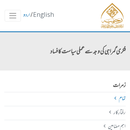
English
/
اردو
فکری گمراہی کی و جہ سے عملی سیاست کا فساد
زمرات
تمام
رفتارِکار
اہم مضامین