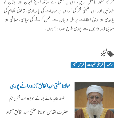
فکر کا شعور حاصل کریں، اُس پر پختگی کے ساتھ اپنے ایمان اور ایقان کو
بڑھائیں اور اس حنیفی فکر کی اَساس پر معاہدات کی پاسداری، قانونی نظام کی
پابندی اور دینی احکامات پر دل و جان سے عمل کرنے کی سیاسی، معاشی اور
سماجی ذمہ داریوں سے پوری طرح عہدہ برآ ہوں۔
ٹیگز
رحیمیہ
قرآنی تعلیمات
قرآن حکیم
مولانا مفتی عبدالخالق آزاد رائے پوری
سلسلہ عاليہ رائے پور کے موجودہ مسند نشین پنجم
حضرت اقدس مولانا مفتی عبدالخالق آزاد