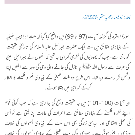
ماخذ: ماہنامہ رحیمیہ ستمبر،2023ء
سورۃ البقرہ کی گزشتہ آیات (97 تا 99) میں واضح کیا گیا کہ ملتِ ابراہیمیہ حنیفیہ
کے بنیادی حقائق میں سے ایک حضرت جبرائیل علیہ السلام کی تاریخی حقیقت
کو ماننا ہے، جب کہ یہودیوں کی فکری گمراہی یہ تھی کہ انھوں نے جبرائیل امینؑ
کی طرف سے رسول اللہ ﷺ پر نازل کی جانے والی وحی کی وجہ سے انھیں اپنا
دشمن قرار دے دیا تھا۔ اس طرح وہ ملتِ حنیفی کے بنیادی فکر و فلسفے کا انکار
کرکے گمراہی میں مبتلا ہوئے۔
ان آیات (100-101) میں یہ حقیقت واضح کی جا رہی ہے کہ جب کوئی قوم
اپنے فکر و فلسفے کے بنیادی حقائق سے انحراف کی عادت اپنا لیتی ہے تو اُس
کی عملی اجتماعی اور سیاسی زندگی بھی اس ملت کے بنیادی اُصولوں کی خلاف
ورزی پر مبنی ہوتی ہے۔ یہودی لوگ ملتِ حنیفی کے بنیادی اُصولوں کی خلاف