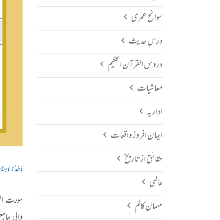
سوانح عمری
درسِ حدیث
دروس القرآن الحکیم
معاشیات
اداریہ
ایمان افروز واقعات
حقائق از تاریخ
ماخذ: ماہنامہ
عالمی
مہمان کالم
والی جام