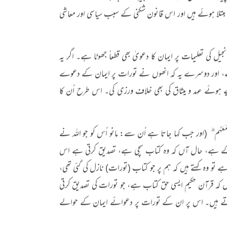
لا ہوئے ہیں اور اس قانون شکنی کے سبب سیاسی اور معاشی
و انجیل کی تعلیمات پر ایمان کا دعویٰ بھی قطعاً جھوٹا ہے۔ اگر یہ
ن لاتے، اور دوسرے یہ کہ انھوں نے تورات پر ایمان کے دعوے
یے ہوئے عہد و میثاق کی بھی خلاف ورزی کی۔ اس طرح اُن کا
ُّ مُصَدِّقًا لِما مَعَهُم ۗ (اور جب کہا جاتا ہے اُن سے: مانو اُس کو جو اللہ نے
 اُس کے ہے، حال آں کہ وہ کتاب سچی ہے، تصدیق کرتی ہے اس
تو وہ کہتے ہیں کہ ہم پر جو کتاب (تورات) نازل کی گئی تھی،
ں کہ قرآن حکیم ایسی حق کتاب ہے، جو تورات کی تصدیق کرتی
اتے ہیں۔ اس پر ان کے تورات پر دعوائے ایمان کے حوالے