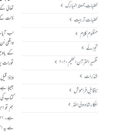
خطباتِ جمعتہ المبارک
تعالیٰ ک
ذلت کے 
خطبات تربیت
منظوم کلام
واقعی اُ
تجزئے
کے باوجو
تفسیر القرآن الحکیم ۲۰۲۰
تورات پر
شذرات
وَإِذا قيلَ 
بھیجا ہے
ناقابلِ فراموش
کتاب کی 
افکار شاہ ولی اللہؒ
ہم تو اس
ہے۔ اس ط
سے یہ اہم