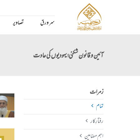
سر ورق
تصاویر
آئین و قانون شکنی؛ یہودیوں کی عادت
زمرات
تمام
رفتارِکار
اہم مضامین