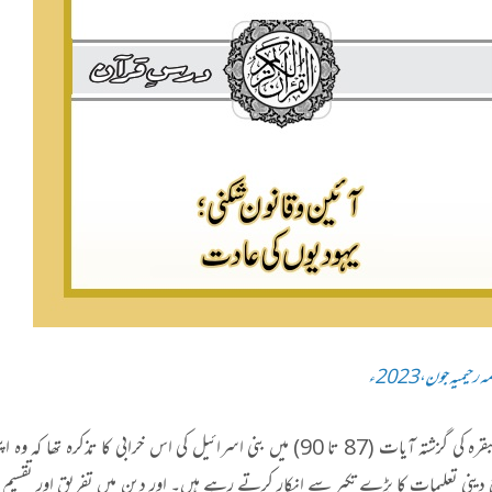
 رحیمیہ جون،2023ء
سورت البقرہ کی گزشتہ آیات (87 تا 90) میں بنی اسرائیل کی اس خرا
ع دینی تعلیمات کا بڑے تکبر سے انکار کرتے رہے ہیں۔ اور دین میں تفریق اور تقسیم