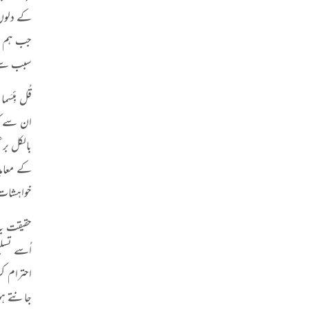
کے دلوں 
جب ہم نے
سبب سے ت
قُل بِئسَم
ان سے کہ
بالکل برع
کے معاہد
خواہشات ک
حقیقت یہ 
اُسے تسل
احترام ک
جانتے ہو