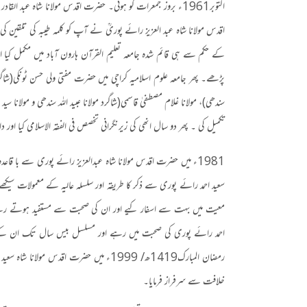
اکتوبر
1961
ء بروز جمعرات کو ہوئی۔ حضرت اقدس مولانا شاہ عبد القادر
اقدس مولانا شاہ عبد العزیز رائے پوریؒ نے آپ کو کلمہ طیبہ کی تلقین 
کے حکم سے ہی قائم شدہ جامعہ تعلیم القرآن ہارون آباد میں مکمل کیا
پڑھے۔ پھر جامعہ علوم اسلامیہ کراچی میں حضرت مفتی ولی حسن ٹونکی
(
شاگر
سندھی
)
، مولانا غلام مصطفیٰ قاسمی
(
شاگرد مولانا عبید اللہ سندھی و مولانا سید 
تکمیل کی ۔ پھر دو سال انھی کی زیرنگرانی تخصص فی الفقہ الاسلامی کیا اور دار 
1981
ء میں حضرت اقدس مولانا شاہ عبدالعزیز رائے پوری سے با قا
سعید احمد رائے پوری سے ذکر کا طریقہ اور سلسلہ عالیہ کے معمولات سیکھے۔
معیت میں بہت سے اسفار کیے اور ان کی صحبت سے مستفید ہوتے ر
احمد رائے پوری کی صحبت میں رہے اور مسلسل بیس سال تک ان کے سا
رمضان المبارک
1419
ھ
/ 1999
ء میں حضرت اقدس مولانا شاہ سعید 
خلافت سے سرفراز فرمایا۔