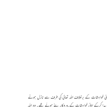
بی کا تذکرہ تھا کہ وہ اپنی خواہشات کے برخلاف اللہ تعالیٰ کی طرف سے نازل ہونے
 پیدا کرکے اپنی خواہشات کے پیروکار بنے ہوئے تھے۔ وہ اللہ