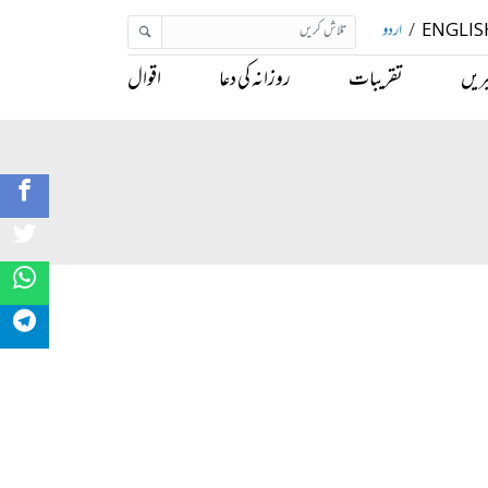
ENGLIS
/
اردو
ریں
تقریبات
روزانہ کی دعا
اقوال