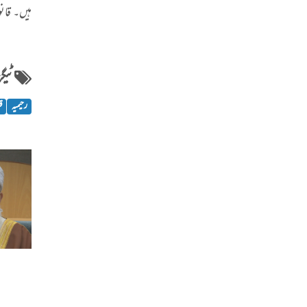
ہیں۔ قانو
ٹیگز
رحیمیہ
ق