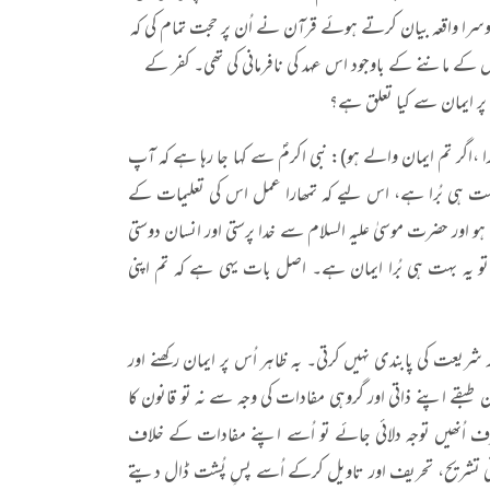
ا واقعہ بیان کرتے ہوئے قرآن نے اُن پر حجت تمام کی کہ
 کے ماننے کے باوجود اس عہد کی نافرمانی کی تھی۔ کفر کے
ر ایمان سے کیا تعلق ہے؟
ان تمھارا ،اگر تم ایمان والے ہو): نبی اکرمؐ سے کہا جا رہا ہے کہ آپ
 بہت ہی بُرا ہے، اس لیے کہ تمھارا عمل اس کی تعلیمات کے
و اور حضرت موسیٰ علیہ السلام سے خدا پرستی اور انسان دوستی
و یہ بہت ہی بُرا ایمان ہے۔ اصل بات یہی ہے کہ تم اپنی
شریعت کی پابندی نہیں کرتی۔ بہ ظاہر اُس پر ایمان رکھنے اور
قے اپنے ذاتی اور گروہی مفادات کی وجہ سے نہ تو قانون کا
ف اُنھیں توجہ دلائی جائے تو اُسے اپنے مفادات کے خلاف
انی تشریح، تحریف اور تاویل کرکے اُسے پسِ پُشت ڈال دیتے