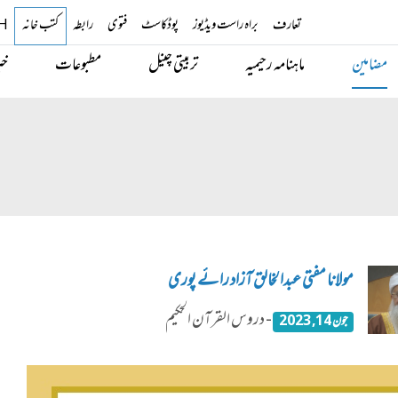
تعارف
براہ راست ویڈیوز
پوڈکاسٹ
فتوی
رابطہ
کتب خانہ
H
مضامین
ماہنامہ رحیمیہ
تربیتی چینل
مطبوعات
خب
مولانا مفتی عبدالخالق آزاد رائے پوری
- دروس القرآن الحکیم
جون 14, 2023