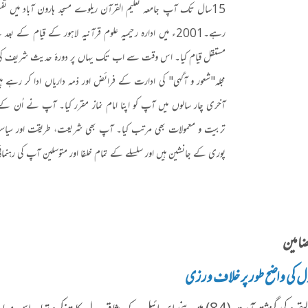
15
سال تک آپ جامعہ تعلیم القرآن ریلوے مسجد ہارون آباد میں تفسیر
رہے۔
2001
ء میں ادارہ رحیمیہ علوم قرآنیہ لاہور کے قیام کے بعد 
مستقل قیام کیا۔ اس وقت سے اب تک یہاں پر دورۂ حدیث شریف کی تدریس
مجلہ
"
شعور و آگہی" کی ادارت کے فرائض اور ذمہ داریاں ادا کر رہے ہ
آخری چار سالوں میں آپ کو اپنا امام نماز مقرر کیا۔ آپ نے اُن کے ح
تربیت و معمولات بھی مرتب کیا۔ آپ بھی شریعت، طریقت اور سیاست
پوری کے جانشین ہیں اور سلسلے کے تمام خلفا اور متوسلین آپ کی رہنما
ضامین
دل کی واضح طور پر خلاف ورزی