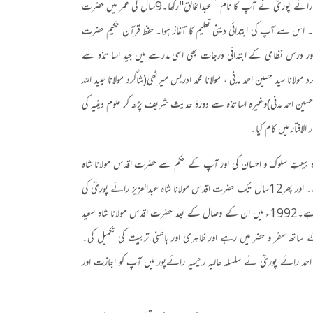
 رائے پوریؒ نے آپ کا نام ” عبدالخالق
"
رکھا۔
9
سال کی عمر میں حضرت
کی۔ اس سے آپ کی ابتدائی دینی تعلیم کا آغاز ہوا۔ حفظ قرآن حکیم حضرت
 اور درس نظامی کے ابتدائی درجات بھی اسی مدرسے میں جید اسا تذہ سے
د مولانا سید حسین احمد مدنی ، مولانا محمد ادریس میرٹھی
(
شاگرد مولانا عبید اللہ
حسین احمد مدنی
)
وغیرہ اساتذہ سے دورۂ حدیث شریف پڑھ کر علوم دینیہ کی
الافتار میں کام کیا۔
عدہ بیعتِ سلوک و احسان کی اور آپ کے حکم سے حضرت اقدس مولانا شاہ
 اور پھر
12
سال تک حضرت اقدس مولانا شاہ عبدالعزیز رائے پوریؒ کی
ہے۔
1992
ء میں ان کے وصال کے بعد حضرت اقدس مولانا شاہ سعید
تھ سفر و حضر میں رہے اور ظاہری اور باطنی تربیت کی تکمیل کی۔
احمد رائے پوریؒ نے سلسلہ عالیہ رحیمیہ رائےپور میں آپ کو اجازت اور