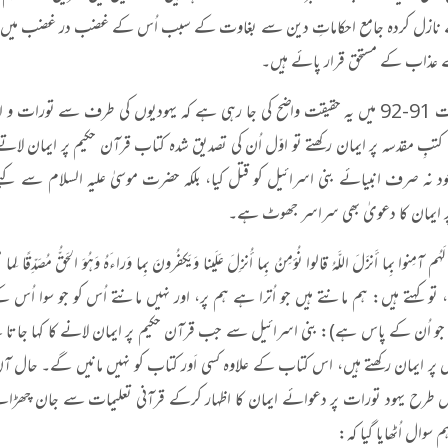
ے نازل کردہ جامع احکاماتِ دین سے بغاوت کے سبب اُس کے غضب در غضب میں مبت
عذاب کے مستحق قرار پائے ہیں۔
اب آیات 91-92 میں یہ حقیقت واضح کی جا رہی ہے کہ یہودیوں کی طرف سے تورات 
ن کتبِ مقدسہ پر ایمان رکھتے تو اوّل اُن کی تصدیق شدہ کتاب قرآن حکیم پر ایما
د نہ صرف انبیائے بنی اسرائیل کو قتل کیا، بلکہ حضرت موسیٰ علیہ السلام سے ک
 ایمان کا دعویٰ بھی سراسر جھوٹ ہے۔
لَهُم آمِنوا بِما أَنزَلَ اللَّهُ قالوا نُؤمِنُ بِما أُنزِلَ عَلَينا وَيَكفُرونَ بِما وَراءَهُ وَهُوَ الحَق
، تو کہتے ہیں: ہم مانتے ہیں جو اُترا ہے ہم پر، اور نہیں مانتے اُس کو جو سوا
جو اُن کے پاس ہے): بنی اسرائیل سے جب قرآن حکیم پر ایمان لانے کا کہا جاتا ہے 
 پر ایمان رکھتے ہیں، اس کتاب کے علاوہ کسی اَور کتاب کو نہیں مانیں گے۔ حال آ
رح یہود تورات پر دعوائے ایمان کا اظہار کرکے قرآنی تعلیمات سے جان چھڑ
 سوال اُٹھایا گیا کہ: