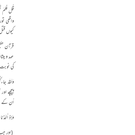
قُل فَلِمَ
واقعی تور
کیوں قتل
قرآن حکی
عہد و میث
کی نوبت 
وَلَقَد جا
پیچھے او
اُن کے طو
وَإِذ أَخَذنا
(اور جب ہ