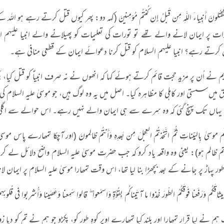
 تَقتُلونَ أَنبِياءَ اللَّهِ مِن قَبلُ إِن كُنتُم مُؤمِنينَ (کہہ دو: پھر کیوں قتل کرتے رہے ہ
ات پر ایمان لانے والے تھے تو تورات کی تعلیمات کو پھیلانے والے انبیا علیہم السل
 کرتے رہے؟ انبیا علیہم السلام کو قتل کرنا دعوائے ایمان کے قطعی منافی ہے۔
م نے اُن پر مزید حجت قائم کرتے ہوئے کہا کہ انھوں نے نہ صرف انبیاؑ کو قتل کیا، بل
اق میں سستی اور کاہلی کا مظاہرہ کیا۔ اصل میں یہ وہ لوگ ہیں، جو موسیٰ علیہ السلام
یہاں تک پہنچ گئی کہ وہ سِرے سے ہی ایمان والے نہیں رہے۔ اس حوالے سے اگلی
ءَكُم موسىٰ بِالبَيِّناتِ ثُمَّ اتَّخَذتُمُ العِجلَ مِن بَعدِهِ وَأَنتُم ظالِمونَ (اور آچکا 
ر تم ظالم ہو): یعنی وہ واقعہ یاد کرو کہ جب حضرت موسیٰ علیہ السلام واضح دلائل 
ر پہاڑ پر جانے کے بعد بچھڑا بنا لیا تھا، اس وقت تمھارا موسیٰ علیہ السلام پر ایمان لانا
 ميثاقَكُم وَرَفَعنا فَوقَكُمُ الطّورَ خُذوا ما آتَيناكُم بِقُوَّةٍ وَاسمَعوا ۖ قالوا سَمِعنا وَعَصَينا وَأُشرِبوا في قُلوبِه
م نے لیا قرار تمھارا اور بلند کیا تمھارے اوپر کوہِ طور کو، پکڑو جو ہم نے تم کو دیا ز