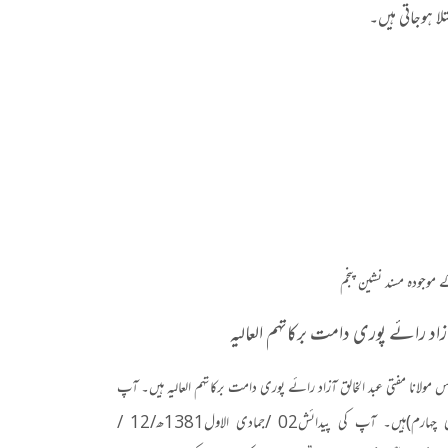
لا ہوجاتی ہیں۔
 موجودہ مسند نشین پنجم
اد رائے پوری دامت برکاتہم العالیہ
س مولانا مفتی عبد الخالق آزاد رائے پوری دامت برکاتہم العالیہ ہیں۔ آپ
 چہارم
)
ہیں۔ آپ کی پیدائش
02 /
جمادی الاول
1381
ھ
/12 /