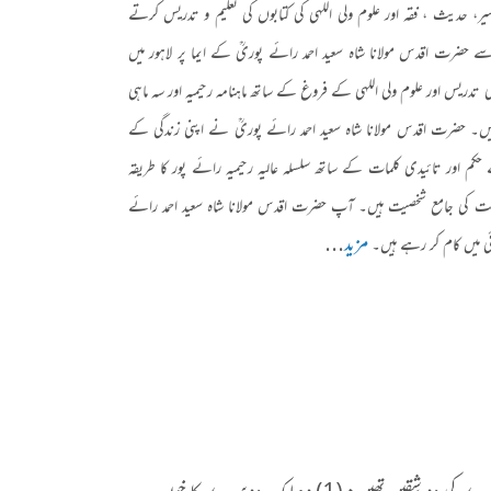
، حدیث ، فقہ اور علوم ولی اللہی کی کتابوں کی تعلیم و تدریس کرتے
سے حضرت اقدس مولانا شاہ سعید احمد رائے پوریؒ کے ایما پر لاہور میں
 اور علوم ولی اللہی کے فروغ کے ساتھ ماہنامہ رحیمیہ اور سہ ماہی
یں۔ حضرت اقدس مولانا شاہ سعید احمد رائے پوریؒ نے اپنی زندگی کے
کم اور تائیدی کلمات کے ساتھ سلسلہ عالیہ رحیمیہ رائے پور کا طریقہ
 کی جامع شخصیت ہیں۔ آپ حضرت اقدس مولانا شاہ سعید احمد رائے
مزید
...
ئی میں کام کر رہے ہیں۔