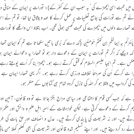
میں محبت اسی بچھڑے کی‘ بہ سبب ان کے کفر کے): تورات پر ایمان کے منافی دوسر
 تم سے تورات کی جامع تعلیمات پر عمل کرنے کا عہد و میثاق لیا تھا، تو تم نے اس
مھارے دلوں میں بچھڑے کی محبت گھسی ہوئی تھی۔ اب بتلاؤ اس واقعے کا تورات پ
ا يَأمُرُكُم بِهِ إيمانُكُم إِن كُنتُم مُؤمِنينَ (کہہ دے کہ بُری باتیں سکھاتا ہے تم کو ایم
ہ دیجیے کہ اگر تم تورات پر ایمان کے دعوے دار ہو تو تمھارا یہ دعوائے ایمان
کس ہے۔ تم انبیا علیہم السلام کو قتل کرتے رہے ہو۔ بچھڑا بنا کر اُسے پوجتے رہے ہ
ا ت کرکے اُن کی صریحاً خلاف ورزی کرتے رہے ہو۔ اگر یہی تمھارا ایمان ہے ت
ی گرداب میں مبتلا ہو کر اللہ کی نازل کردہ تمام ہی کتابوں کے منکر ہو۔
ہے کہ جب کسی قوم کا اجتماعی اور سیاسی مزاج بگڑ جاتا ہے تو وہ قانون، آئین اور 
یم کرنے کے دعوے کرتی ہے، لیکن خواہشات کے اسیر اہلِ علم و دانش اور حکمران طب
رتے ہیں، اور نہ شریعت کی پابندی کرتے ہیں۔ عدل و انصاف اور حق بات کی طر
ئے رد کردیتے ہیں۔ اور اپنے تسلیم شدہ قانون اور شریعت کی بھی کھلم کھلا من م