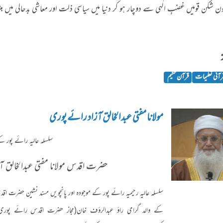
ن شکن قومیں غضبِ الٰہی سے دوچار ہو کر دنیا میں سیاسی ذلت اور معاشی بدحالی میں مبت
رآنی تعلیمات
قرآن حکیم
مولانا مفتی عبدالخالق آزاد رائے پوری
سلسلہ عاليہ رائے پور کے
حضرت اقدس مولانا مفتی عبدالخالق آز
سلسلہ عالیہ رحیمیہ رائے پور کے موجودہ اور پانچویں مسند نشین حضرت اقد
کے والد گرامی راؤ عبدالرؤف خان
(
مجاز حضرت اقدس رائے پوری