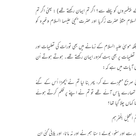
و اللہ کے پیغمبروں کو پہلے سے؟ اگر تم ایمان رکھتے تھے) : یعنی اگر تم
ام مثلاً حضرت زکریا اور حضرت یحییٰ علیہما السلام وغیرہ کو
کہ موسیٰ علیہ السلام کے زمانے میں بھی تورات کی تعلیمات اور
 کی تعلیمات پر بھی بہت کمزور ایمان رکھتے تھے۔ ہوتے ہوتے اُن
 آیات میں ہے کہ:
تمھارے پاس موسیٰ صریح معجزے لے کر، پھر بنا لیا تم نے بچھڑا اُس کے گئے
لے کر تمھارے پاس آئے تھے تو تم نے اپنے پر ظلم کرتے ہوئے
 کہاں چلا گیا تھا؟
ِمُ العِجلَ بِكُفرِهِم
ور سے اور سنو، بولے: سنا ہم نے اور نہ مانا، اور پلائی گئی ان