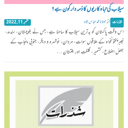
سیلاب کی تباہ کاریوں کا ذمہ دار کون ہے ؟
از
مولانا محمد عباس شاد
شذرات
ستمبر 11, 2022
اس وقت پاکستان کو بدترین سیلاب کا سامنا ہے، جس نے بلوچستان، سندھ،
خیبرپختونخواہ کے علاقوں سوات، مردان، نوشہرہ و دیگر، جنوبی پنجاب کے
بعض اضلاع، کشمیر، گلگت اور بلتستان …