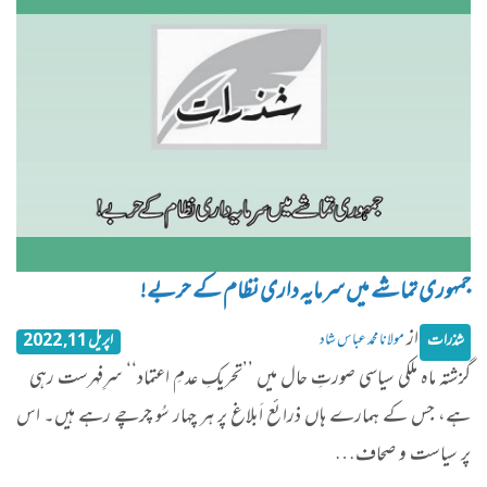
جمہوری تماشے میں سرمایہ داری نظام کے حربے!
از
مولانا محمد عباس شاد
شذرات
اپریل 11, 2022
گزشتہ ماہ ملکی سیاسی صورتِ حال میں ’’تحریکِ عدمِ اعتماد‘‘ سرِفہرست رہی
ہے، جس کے ہمارے ہاں ذرائع اَبلاغ پر ہر چہار سُو چرچے رہے ہیں۔ اس
پر سیاست و صحاف…