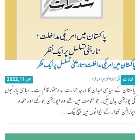
پاکستان میں امریکی مداخلت؛ تاریخی تسلسل پر ایک نظر
از
مولانا محمد عباس شاد
شذرات
جون 11, 2022
پاکستان کے سیاسی میدان کا درجۂ حرارت بہ دستور قائم ہے۔ سیاسی پارٹیوں
کی پوزیشن بدل چکی۔ جو حکومت میں تھے وہ اپوزیشن ہوگئے اور متحدہ
اپوزیشن اقتدار کے ایوانوں میں پہنچ چک…