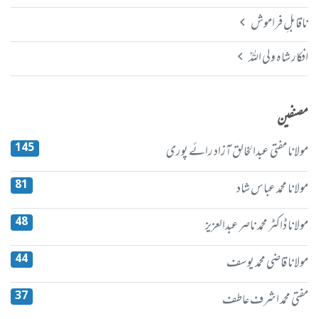
ناقابلِ فراموش
افکار شاہ ولی اللہؒ
مصنفین
145
مولانا مفتی عبدالخالق آزاد رائے پوری
81
مولانا محمد عباس شاد
48
مولانا ڈاکٹر محمد ناصرعبدالعزیز
44
مولانا قاضی محمد یوسف
37
مفتی محمد اشرف عاطف