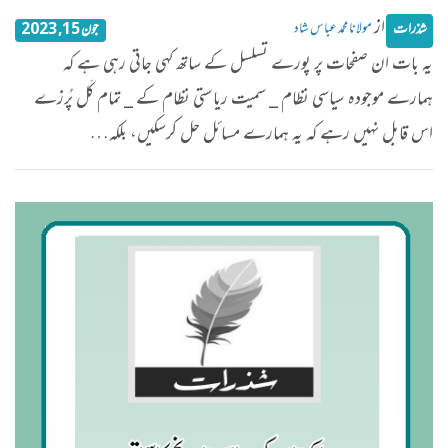
از
مولانا محمد عباس شاد
شذرات
جون 15, 2023
یہ بات ان صفحات پر پورے تسلسل کے ساتھ کہی جاتی رہی ہے کہ
ہمارے موجودہ سیاسی نظام _ سمیت ریاستی نظام کے _ تمام کَل پُرزے
اس قابل نہیں رہے کہ یہ ہمارے مسائل حل کرسکیں، بلکہ…