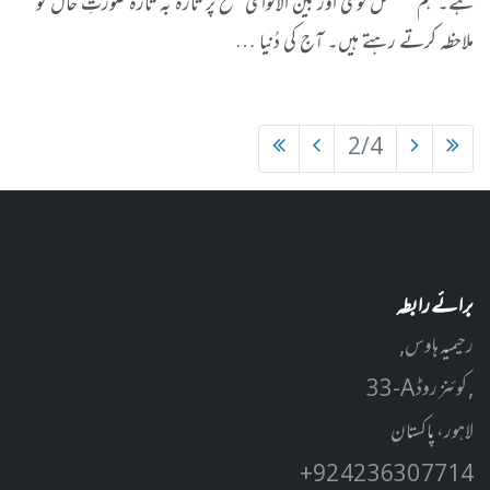
ہے۔ ہم مسلسل قومی اور بین الاقوامی سطح پر تازہ بہ تازہ صورتِ حال کو
ملاحظہ کرتے رہتے ہیں۔ آج کی دُنیا …
2/4
برائے رابطہ
رحیمیہ ہاوس,
33-A کوئنز روڈ ,
لاہور، پاکستان
+92 42 3630 7714