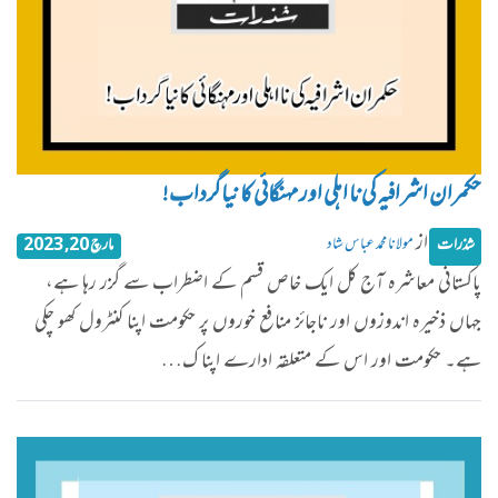
حکمران اشرافیہ کی نا اہلی اور مہنگائی کا نیاگرداب!
از
مولانا محمد عباس شاد
شذرات
مارچ 20, 2023
پاکستانی معاشرہ آج کل ایک خاص قسم کے اضطراب سے گزر رہا ہے،
جہاں ذخیرہ اندوزوں اور ناجائز منافع خوروں پر حکومت اپنا کنٹرول کھو چکی
ہے۔ حکومت اور اس کے متعلقہ ادارے اپنا ک…