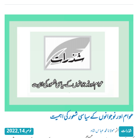
عوام اور نوجوانوں کے سیاسی شعور کی اہمیت
از
مولانا محمد عباس شاد
شذرات
نومبر 14, 2022