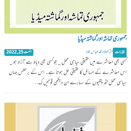
جمہوری تماشہ اور گماشتہ میڈیا
از
مولانا محمد عباس شاد
شذرات
اگست 25, 2022
کسی بھی معاشرے میں حقیقی سیاسی عمل _ جو کسی بھی دباؤ سے آزاد ہو _
اس معاشرے کے مسائل کا حقیقی حل ہوتا ہے۔ اس کے برعکس جہاں
سیاسی عمل کٹھ پتلیوں کے سہارے اَن دیکھی قوتیں ک…