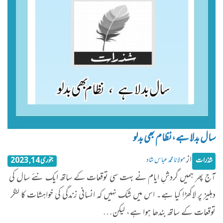
سال بدلا ہے،نظام بھی بدلو
از
مولانا محمد عباس شاد
شذرات
جنوری 14, 2023
آج پھر ہمیں گردشِ ایام نے بہت سی توقعات کے ساتھ ایک نئے سال کی
دہلیز پر لاکھڑا کیا ہے۔ اس میں شک نہیں کہ انسانی زندگی کی خواہشات کا لنگر
توقعات کے ساتھ بندھا ہوا ہے، لیکن…