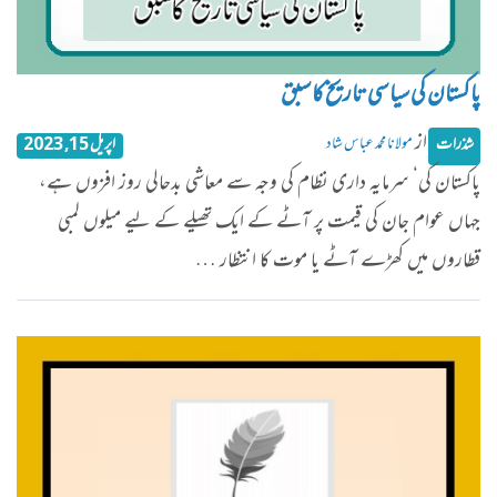
پاکستان کی سیاسی تاریخ کا سبق
از
مولانا محمد عباس شاد
شذرات
اپریل 15, 2023
پاکستان کی‘ سرمایہ داری نظام کی وجہ سے معاشی بدحالی روز افزوں ہے،
جہاں عوام جان کی قیمت پر آٹے کے ایک تھیلے کے لیے میلوں لمبی
قطاروں میں کھڑے آٹے یا موت کا انتظار …