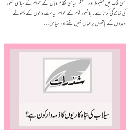
کسی ملک میں مضبوط اور مستحکم سیاسی نظام وہاں کے عوام کے سیاسی شعور
کی نمائندگی کرتا ہے۔ باشعور قوم کے عوام سیاست دانوں کے جھوٹے
وعدوں کے ہاتھوں یرغمال نہیں بنتے اور سیاس…