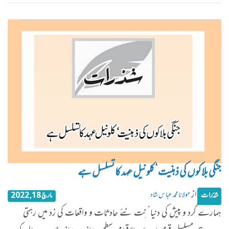
جنگی بلاکوں کی ذہنیت‘ کلونیل عہد کا تسلسل ہے
از
مولانا محمد عباس شاد
شذرات
مارچ 18, 2022
ہمارے گرد و پیش کی دنیا‘ نِت نئے حادثات و واقعات کی زد میں رہتی