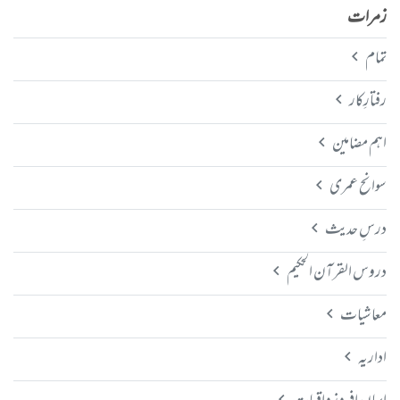
زمرات
تمام
رفتارِکار
اہم مضامین
سوانح عمری
درسِ حدیث
دروس القرآن الحکیم
معاشیات
اداریہ