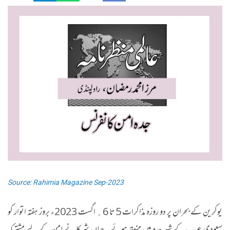
Source: Rahimia Magazine Sep-2023
یوکرین کے بحران پر دو روزہ مذاکرات 5 تا 6؍ اگست 2023ء بروز ہفتہ اتوار کو