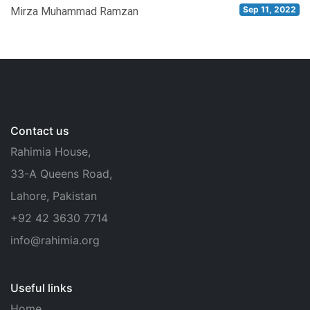
Sep 11, 2022
Mirza Muhammad Ramzan
Contact us
Rahimia House,
33-A Queens Road,
Lahore, Pakistan
+92 42 3630 7714
info@rahimia.org
Useful links
Home