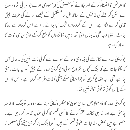
کانفرنس کا انعقاد کرکے امریکا نے کوشش کی کہ سعودی عرب جو امریکی اثر و رسوخ
سے نکل کر خطے کی طاقتوں کے ساتھ مل کر مستقبل کے فیصلے کر نے کی طرف پیش
قدمی کرنے لگا ہے، اس کے گرد دائرہ تنگ کیا جائے۔ اسے اس کردار سے روکا
جائے۔ یہی وجہ تھی کہ یہاں اتنی تعداد میں نمائندوں کو جمع کرکے اپنی سیاسی قوت کا
اظہار کیا ہے۔
یوکرینی صدر نے تنازعے کی بنیادی وجہ کے حوالے سے کوئی بات نہیں کی۔ حال آں
کہ نیٹو جانتا ہے کہ جنگ کیوں شروع ہوئی؟ یوکرینی صدر کے پیشِ نظر یہ بات رہنی
چاہیے تھی۔ یہ جتھہ یوکرین کو جو انتہائی مہنگے جنگی آلات فراہم کررہا ہے، ا س کا اس
کے پاس کوئی قانونی جواز نہیں تھا۔
یو کرینی صدر کا فارمولا جس سیاسی سوچ کا مظہر دکھائی دیتا ہے، وہ نہ تو جنگ کا خاتمہ
چاہتی ہے اور نہ ہی تنازعہ ختم کرنے کا کسی قسم کا کوئی عندیہ ظاہر کر رہی ہے۔
منصوبے میں بعض مطالبا ت جنونی قسم کے ہیں۔ گویا جنگ ہار کر بھی جیتنے کی معصومانہ