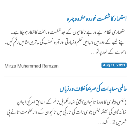
استعمار کا شکست خوردہ مکروہ چہرہ
استعماری نظام پے در پے ناکامیوں کے بعد شکست و ریخت کاشکار ہوچکا ہے۔
اپنے غلبے کے دور میں دنیا میں ظلم و زیادتی اور قہر و غضب کی بدترین مثالیں رقم کیں۔
دعوے کے طور پر تو …
Aug 11, 2021
Mirza Muhammad Ramzan
عالمی معاہدات کی صریحاً خلاف ورزیاں
(نینسی پیلوسی کا دورۂ تائیوان) چینی اخبار گلوبل ٹائم کے مطابق امریکی ایوانِ
نمائندگان کی سپیکر نینسی پلوسی رات کی تاریکی میں تائیوان کے دارلحکومت تائے پی
شہر میں 2؍ اگ…