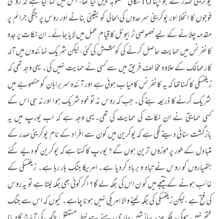
یوکرینی صدر نے جو اپنا 10نکاتی منصوبہ پیش کیا تھا، اس میں کہا گیا ہے کہ روسی
فوجوں کا انخلا اور یوکرینی سرحدوں کی بحالی کو یقینی بنانے اور روس پر جنگی جرائم پر
مقدمہ چلانے کے لیے خصوصی ٹربیونل کا قیام عمل میں لایا جائے۔ ان نکات پر جدہ
کانفرنس میں حمایت حاصل کرنے کی کوشش کی گئی، لیکن شریک نمائندوں میں آلہ
کار ممالک کے علاوہ مخا لف فریق میں سے کسی نے حمایت نہیں کی۔ یہی وجہ تھی کہ
زیلنسکی کا کہناتھا کہ یہ کانفرنس کامیا ب ہوئی ہے اور آئندہ سربراہان کو منصوبے میں
شریک کرنے کا ذریعہ بنے گی۔ جب کہ روس نہ تو خود شریک ہو ا اور نہ ہی اس کے
کسی حمایتی نے ان نکات کی حمایت کی تھی۔یہی وجہ ہے کہ اب یورپ میں یہ
بازگشت سنائی دینے لگی ہے کہ یوکرین میں کون سے افراد کے نام یوکرینی صدر کے
متبادل کے طور پر موزوں ترین ہوں گے؟ یورپ کا کہنا ہے کہ یوکرین کو دیے گئے
ہتھیاروں کو روس نے تباہ و برباد کردیا ہے۔ امریکا جنگ ہار رہا ہے۔ زیلنسکی کے
غائب ہونے کے نتیجے میں کو ن اس کی جگہ لے گا؟ اگر کوئی بھی جگہ لیتا ہے تو یہ روس
کی فتح ہے ،لیکن زیلنسکی کی جگہ لینے والا امریکی نہیں ہونا چاہے۔ کیوں کہ اس سے جنگ
ختم نہیں ہوگی، بلکہ مزید سازشیں جاری رہنے سے خطہ مستقل جنگ کی آماج گاہ بنا