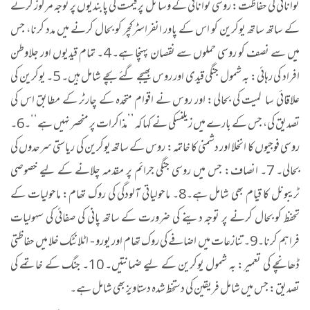
توانائی کی حفاظت: روسی توانائی کے وسائل پر قیمت کی پابندیوں پر توجہ مرکوز کرنے
کے ساتھ ساتھ یوکرین کو اس کے پاور انفراسٹرکچر کو بحال کرنے میں مدد کرنا، جس
میں سے نصف کو روسی حملوں سے نقصان پہنچا ہے۔ 4۔ تمام قیدیوں اور جلاوطن
افراد کی رہائی: بہ شمول جنگی قیدی اور روس بھیجے گئے بچے شامل ہیں۔ 5۔ یوکرین کی
علاقائی سا لمیت کی بحالی: اور روس نے اقوام متحدہ کے چارٹر کے مطابق اس کی
تصدیق کی، جس کے بارے میں زیلنسکی نے کہا کہ ’’مذاکرات پر منحصر نہیں ہے‘‘۔6۔
روسی فوجیوں کا انخلا اور دشمنی کا خاتمہ: روس کے ساتھ یوکرین کی ریاستی سرحدوں کی
بحالی۔ 7۔ انصاف: جس میں روسی جنگی جرائم پر مقدمہ چلانے کے لیے خصوصی
ٹریبونل کا قیام بھی شامل ہے۔8۔ ماحولیاتی آلودگی کی روک تھام: ماحولیات کے
تحفظ کو بحال کرنے پر توجہ دینے کی ضرورت کے ساتھ پانی کی صفائی کی سہولیات
فراہم کرنا۔9۔ تنازعات میں اضافے کی روک تھام اور یورو - اٹلانٹک خلا میں حفاظتی
ڈھانچے کی تعمیر: بہ شمول یوکرین کے لیے ضمانتیں۔ 10۔ جنگ کے خاتمے کی
تصدیق: جس میں شامل فریقین کی دستخط شدہ دستاویز بھی شامل ہے۔