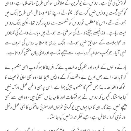
خواہش کی گئی ہے۔ روس نے یوکرین کے علاقوں کو جس طرح ساتھ ملایا ہے، وہ ان
کو کسی قیمت پر واپس نہیں کرے گا۔ نیٹو نے اپنے تمام وسائل جس طرح جنگ میں
جھونکے تھے، اس کا مطلب تو روس کو شکست سے دوچار کرنا تھا، لیکن جنگ روس
جیت رہا ہے۔ لہٰذا فیصلے جیتنے والے کی مرضی سے ہوتے ہیں، ہارنے والے کی تمناؤں
اور خواہشات کے مطابق نہیں ہوتے۔ جنگ بندی کا مطالبہ روس کی طرف سے
نہیں آیا۔ جو کیمپ مطالبہ کررہا ہے، اسے پیچھے ہٹنا ہے اور اپنی جان بخشی کروانا ہے۔
ہارنے والوں کے غرور اور تکبر کی حالت یہ ہے کہ افریقا کا جو گروپ امن منصوبہ لے
کر آیا تھا، اسے جس طرح بے وقعت کرکے واپس بھیجا تھا، وہ بھی اپنی نوعیت کا
انوکھا واقعہ تھا۔ لہٰذاجس قسم کا منصوبہ پیش ہوا ہے، اس پر مِن و عَن عمل درآمد نہیں
کیا جاسکتا۔ کیوں کہ روس نے جو فتوحات اور کامیابیا ں سمیٹی ہیں، وہ ان سے کبھی
پیچھے نہیں ہٹے گا۔ ان کامیابیوں میں یوکرینی فوجوں اور مغربی طاقتوں کا بھی عمل دخل
اور فوجی کردار شامل ہے، جسے نظرانداز نہیں کیا جاسکتا ۔