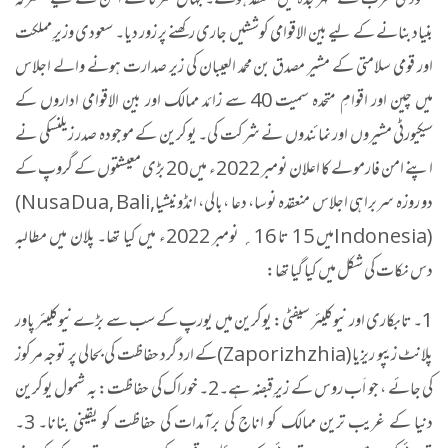
سعودی عرب کے شہر جدہ میں منعقد ہوئے۔ جہاں شرکا نے امن کے لیے مشترکہ
بنیاد بنانے کے لیے بین الاقوامی کوششیں جاری رکھنے پر زور دیا۔ سعودی وزیرِ مملکت
اور قومی سلامتی کے مشیر مصدق بن محمد العیبان کی زیر صدارت ہونے والے اجلاس
میں چین اور اقوامِ متحدہ سمیت 40 سے زائد ممالک اور بین الاقوامی اداروں کے
سیکیورٹی مشیروں اور نمائندوں نے شرکت کی۔ یوکرین کے موجودہ صدر زیلنسکی نے
اپنے امن فارمولے کا اعلان نومبر 2022ء میں 20 بڑی معیشتوں کے گروپ کے
دو روزہ سربراہی اجلاس منعقدہ نوسا، دعا ،بالی، انڈونیشیا
(Nusa Dua, Bali,
Indonesia)
میں 15 تا 16؍ نومبر 2022ء میں کیا تھا۔ پلان میں مطالبہ
دس نکات کی شکل میں کیا گیا تھا
:
1
۔ تابکاری اور نیوکلیئر سیفٹی: یوکرین میں یورپ کے سب سے بڑے نیوکلیئر پاور
پلانٹ زیپو ریزیا
(Zaporizhzhia)
کے ارد گرد حفاظت کی بحالی پر توجہ مرکوز
کی جائے ، جو اَب روس کے زیرِ قبضہ ہے۔2۔ خوراک کی حفاظت: بہ شمول یوکرین
دنیا کے غریب ترین ممالک کو اناج کی برآمدات کی حفاظت کو یقینی بنانا۔ 3۔