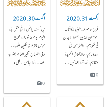
اگست 31, 2020
اگست 30, 2020
فرح و سرور طوبى لأولئك
هل أنت يائس ؟ في مثل هذه
المؤمنين الذين جعلوا الإيمان
اليوم يوم عاشوراء، خرج
في قلوبهم، والقرآن في
موسى بقوم خائفين ضُعفاء،
صدورهم، والأخلاق الحميدة
وفي الصّباح تغيّر العالم بضربة
مبتغاهم، فعاشوا بطمأنين…
عصا..! فلا تيأس.. قل:
…
0
0