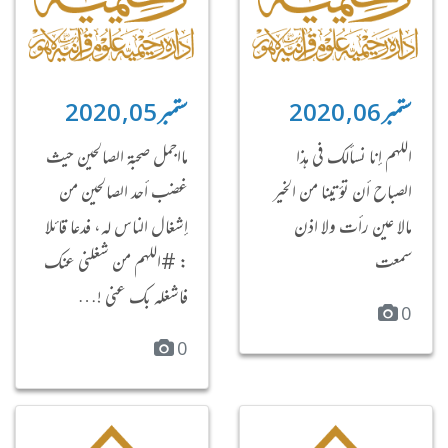
ستمبر 06, 2020
ستمبر 05, 2020
اللهم إنا نسألك في هذا
مااجمل صحبة الصالحين حيث
الصباح أن تؤتينا من الخير
‏غضب أحد الصالحين من
مالا عين رأت ولا اذن
إشغال الناس له، ‏فدعا قائلا
سمعت
: ‏#اللهم من شغلني عنك
فاشغله بك عني !…
0
0