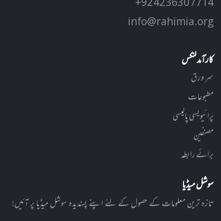
+92 42 3630 7714
info@rahimia.org
کارآمد لنکس
سر ورق
مطبوعات
پرائیویسی پالیسی
مصنفین
برائے رابطہ
سوشل میڈیا
تازہ ترین معلومات کے حصول کے لئے اپنے پسندیدہ سوشل میڈیا پر آئیں!