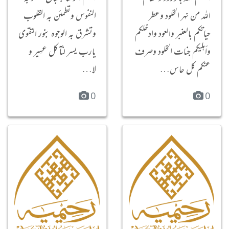
الله من نهر الخلود وعطر
النفوس ‏وتطمئن به القلوب
حياتكم بالعنبر والعود وادخلكم
‏وتشرق به الوجوه بنور التقوى
وأهليكم جنات الخلود وصرف
‏يارب يسر لنآ كل عسِير و
عنكم كل حاس…
لا…
0
0