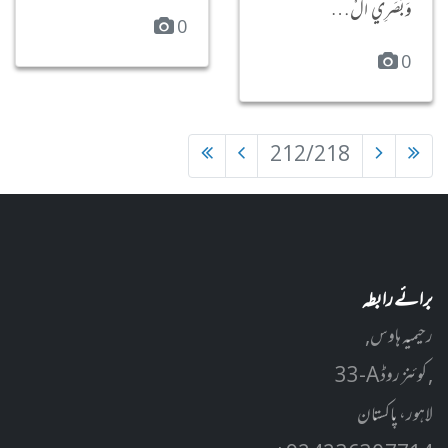
وَبَصَرِي الْ…
0
0
212/218
برائے رابطہ
رحیمیہ ہاوس,
33-A کوئنز روڈ ,
لاہور، پاکستان