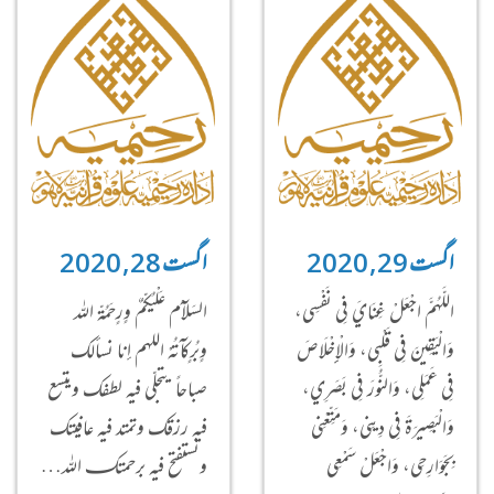
اگست 29, 2020
اگست 28, 2020
اللَّهُمَّ اجْعَلْ غِنَايَ فِي نَفْسِي،
السَلآْم عَلْيُكّمٌ وٍرٍحَمُةّ الله
وَالْيَقِينَ فِي قَلْبِي، وَالْإِخْلَاصَ
وٍبُرٍكآتُهْ اللهم إنا نسألك
فِي عَمَلِي، وَالنُّورَ فِي بَصَرِي،
صباحاً يتجلّى فيه لطفك ويتسع
وَالْبَصِيرَةَ فِي دِينِي، وَمَتِّعْنِي
فيه رزقك وتمتد فيه عافيتك
بِجَوَارِحِي، وَاجْعَلْ سَمْعِي
ونستفتح فيه برحمتكـ الله…