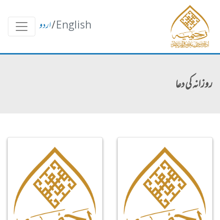
English
/
اردو
روزانہ کی دعا