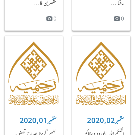
عافنا …
مُقصرين فا…
0
0
ستمبر 02, 2020
ستمبر 01, 2020
اظلكم الله بالورود وسقاكم
اللهم أكرمنا بصباح ‏تصفو به