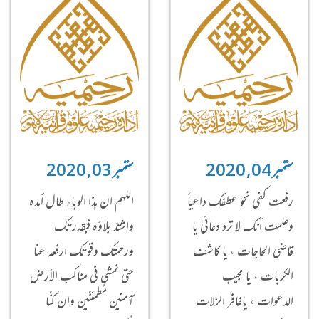
ستمبر 04, 2020
ستمبر 03, 2020
رفعت كفي نحو عطفك داعياً
اللهم ان هذا الوباء طال أمده
وعلمت أنك لا ترد دعائي يا
واشتدّ بلاؤه فبقدرتك
قاضي الحاجات ، يا كاشف
ورحمتك وقوتك ارفعه عنا
الكربات ، يا مجيب
حتى نمشي في مناكب الأرض
الدعوات ، ياغافر الزلات
آمنين مُطمئنّين وان كنّا