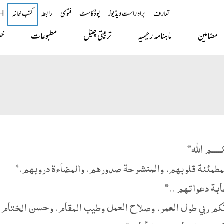
تعارف
براہ راست ویڈیوز
پوڈکاسٹ
فتوی
رابطہ
کتب خانہ
H
مضامین
ماہنامہ رحیمیہ
تربیتی چینل
مطبوعات
خب
ــــم الله*
مطمئنة قلوبهم، والمنشرحة صدورهم، والمضاءة دروبهم،*
ابة دعواتهم ..*
كم ربي طول العمر، وصلاح العمل وطيب المقام، وحسن الختام،