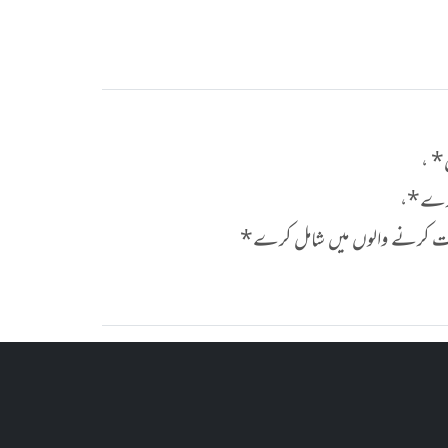
ں* ،
ا کرے*،
محبت کرنے والوں میں شامل کرے*