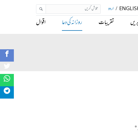
ENGLIS
/
اردو
ریں
تقریبات
روزانہ کی دعا
اقوال
*