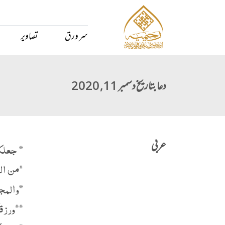
سر ورق
تصاویر
دعا بتاریخ دسمبر 11, 2020
عربی
*‏ جعلكـ
*من ال
*والمج
**ورزق