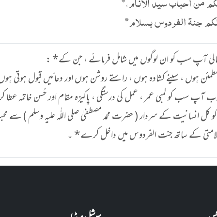
م من احباب سيد الأنام،*
كم جنة الفردوس بسلام*
 تعالیٰ آپ سب کو ان لوگوں میں شامل فرمائے ، جن کے* :
ئن ہوں ، سینے کشادہ ہوں ، راستے روشن ہوں اور دعائیں قبول ہوتی ہو
ب آپ سب کو لمبی عمر ، عمل کی درستگی ، پاکیزہ مقام اور حُسن خاتمہ عط
کل انسانیت کے سردار ( حضرت محمد مصطفیٰ صلی اللّٰہ علیہ وسلم ) سے 
امتی کے ساتھ جنت الفردوس میں داخل کرے* ۔