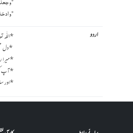
*وجعلك
*وادخل
اردو
*اللّٰہ
*دل مطم
*میرا ر
*آپ کو 
*اور سل