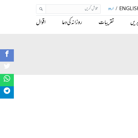
ENGLIS
/
اردو
ریں
تقریبات
روزانہ کی دعا
اقوال