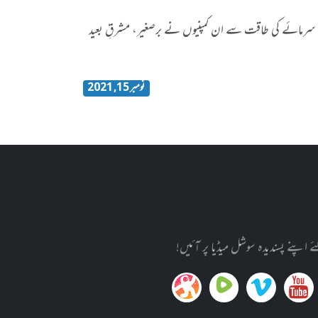
ترکہ سرمائے کی طاقت سے ان کمپنیوں نے برصغیر، مشرقِ بعید
نومبر 15, 2021
پنے پسندیدہ سوشل میڈیا پر آئیں!