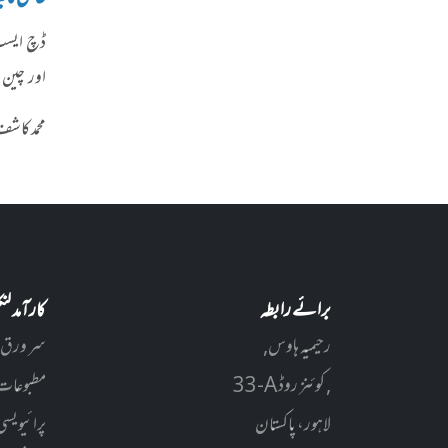
ڈچ ایسٹ 
اور چین 
محمد کا
برائے رابطہ
کارآمد ل
رحیمیہ ہاوس,
سر ورق
33-A کوئنز روڈ ,
مطبوعات
لاہور، پاکستان
پرائیویسی