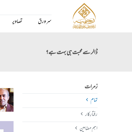
سر ورق
تصاویر
ڈالر سے محبت ہی بہت ہے؟
زمرات
تمام
رفتارِکار
اہم مضامین