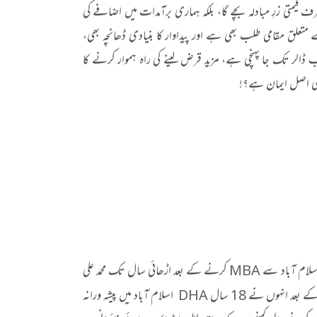
رف قیمتی زرِ مبادلہ بچے گا، بلکہ ہماری برآمدات میں اضافے کی
 متعلق مقامی طلب بھی ہے اور پیداوار کا بنیادی ڈھانچہ بھی،
مت کا حالیہ اعلان کہ پاکستان کی معیشت اب 295 ارب ڈالر سے بڑھ کر 345 ارب ڈالر تک جا پہنچی ہے، مزید قرض لینے کی راہ ہموار کرنے کا
 ہی اصل ایمان ہے؟!
محمد کاشف شریف 1999ء میں انٹرنیشنل اسلامک یونیورسٹی اسلام آباد سے MBA کرنے کے بعد اڑھائی سال تک محمد علی
جناح یونیورسٹی میں تدریسی خدمات سرانجام دیتے رہے. اس کے بعد انہوں نے 18 سال DHA اسلام آباد میں پیشہ ورانہ