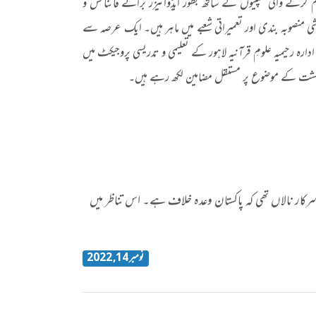
م کرنے والی کمپنیوں کے ساتھ بطور ایڈوائیزر برائے فائنانس و
صوبہ بندی اور تعمیراتی شعبے میں ماہر ہیں۔ ایک عرصہ سے
ارہ رحیمیہ علومِ قرآنیہ لاہور کے تعلیمی و تدریسی پروجیکٹ میں
معیشت کے موضوع پر مستقل مضامین لکھ رہے ہیں۔
ف سرکار نالاں تھی کہ پاکستان وعدہ خلاف ہے۔ اس تناظر میں
نومبر 14, 2022