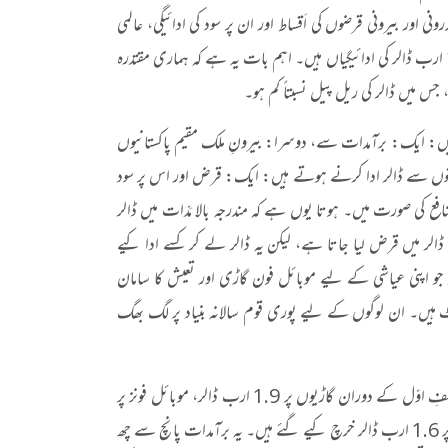
ی اور بیرونی قرضوں کی اَقساط اور ان پر سود کی ادائیگی، عالمی
منڈی میں بڑھتی ہوئی تیل کی قیمتیں، خوردنی اشیا کی درآمدات میں اضافہ اور کرونا ویکسین پر 1.4 ارب ڈالر کی ادائیگیاں ہیں۔ اہم بات یہ ہے کہ ہماری مقتدرہ
س میں ڈالر کی ریل پیل نسبتاً کم ہو۔
یں: ایک: برآمدات سے، دوسرا: بیرونِ ملک مقیم پاکستانیوں
قوں سے ڈالر ادا کرنے ہوتے ہیں: ایک: قرض اور اس پر سود
فع کی صورت میں۔ ہوتا یوں ہے کہ مندرجہ بالا مَدّات میں ڈالر
ڈالر میں قرض لیا جاتا ہے، لیکن یہ ڈالر لے کر کسے ادا کیے
 کو جو اپنی عیاشی کے لیے موبائل فون گاڑی اور تعیش کا سامان
ٹ ہیں۔ ان لوگوں کے لیے پوری قوم سالانہ بنیاد پر لگ بھگ
درآمدات کے اعداد و شمار کا جائزہ لیں تو معلوم ہوتا ہے کہ مالی سال 2021-22ء کے نصفِ اوّل کے دوران گاڑیوں پر 1.9 ارب ڈالر، موبائل فونز پر
ایک ارب ڈالر، گندم، چینی، دالوں اور چائے پر مجموعی طور پر ایک ارب ڈالر، اور خوردنی تیل پر 1.6 ارب ڈالر خرچ کیے گئے ہیں۔ یہ برآمدات پانچ سے چھ