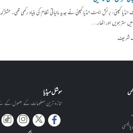
انڈیا کمپنی، برٹش ایسٹ انڈیا کمپنی نے جدید مالیاتی نظام کی بنیاد رکھی تھی۔ مش
میں سترہویں اور اٹھار…
شف شریف
نکس
سوشل میڈیا
تازہ ترین معلومات کے حصول کے لئے ا
 پالیسی