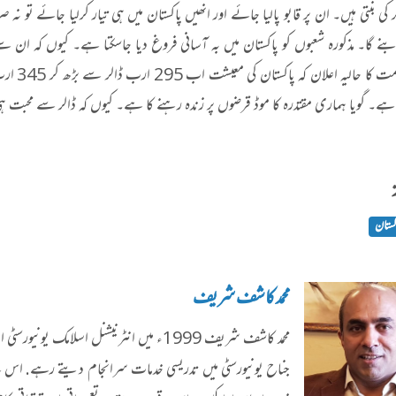
کی بنتی ہیں۔ ان پر قابو پالیا جائے اور انھیں پاکستان میں ہی تیار کرلیا جائے تو نہ ص
نے گا۔ مذکورہ شعبوں کو پاکستان میں بہ آسانی فروغ دیا جاسکتا ہے۔ کیوں کہ ان سے
لیکن حکو
 ہے۔ گویا ہماری مقتدرہ کا موڈ قرضوں پر زندہ رہنے کا ہے۔ کیوں کہ ڈالر سے محبت
کستان
محمد کاشف شریف