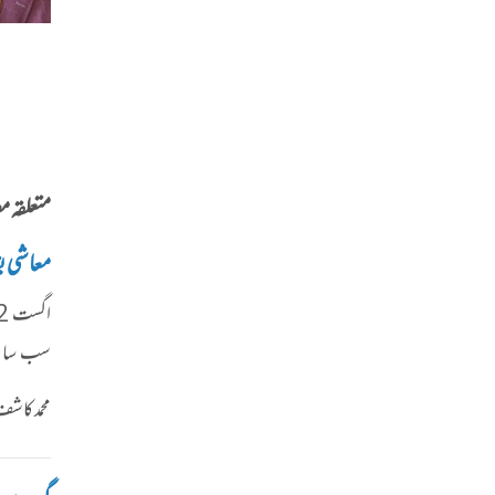
متعلقہ م
معاشی بق
سب سانس رو
محمد کا