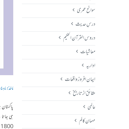
سوانح عمری
درسِ حدیث
دروس القرآن الحکیم
معاشیات
اداریہ
ایمان افروز واقعات
ماخذ: ماہنام
حقائق از تاریخ
عالمی
مہمان کالم