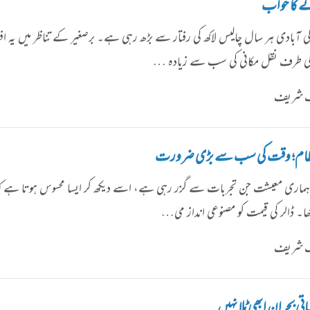
نے کا خواب
کی آبادی ہر سال چالیس لاکھ کی رفتار سے بڑھ رہی ہے۔ برصغیر کے تناظر میں ی
ی طرف نقل مکانی کی سب سے زیادہ …
شف شریف
 نظام؛ وقت کی سب سے بڑی ضرورت
اری معیشت جن تجربات سے گزر رہی ہے، اسے دیکھ کر ایسا محسوس ہوتا ہے کہ
ھا۔ ڈالر کی قیمت کو مصنوعی انداز می…
شف شریف
یاتی بحران ابھی ٹلا نہیں