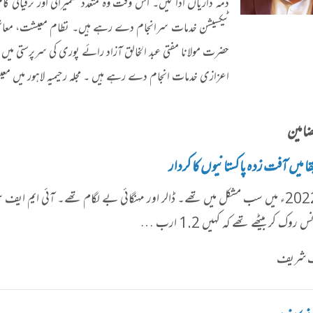
ذمہ داریاں ادا کیں۔ اس وقت وہ متعدد تعمیراتی اور ترقیاتی کا
ٹیکسیشن خدمات سرانجام دے رہے ہیں۔ نظام معیشت، معاشی من
حضرت مولانا مفتی عبد الخالق آزاد رائے پوری کی سرپرستی میں اد
اعزازی خدمات انجام دے رہے ہیں ۔ مجلہ رحیمیہ لاہور میں 
ضامین
ا میں آفت زدہ پاکستانیوں کا کردار
اگست 2022ء میں سب مشکل میں تھے۔ ڈالر اور مہنگائی بے لگام تھے۔ آئی ایم ای
ک کر بیٹھے تھے کہ کہیں 1.2 ارب …
شف شریف