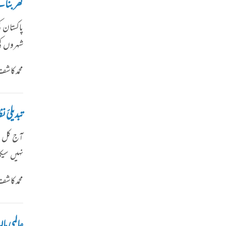
گھر بنا
پاکستان 
شہروں ک
محمد کا
تبدیلیٔ
آج کل ہم
نہیں سیک
محمد کا
عالمی مال