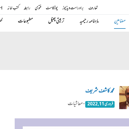
تعارف
براہ راست ویڈیوز
پوڈکاسٹ
فتوی
رابطہ
کتب خانہ
H
مضامین
ماہنامہ رحیمیہ
تربیتی چینل
مطبوعات
خب
محمد کاشف شریف
- معاشیات
فروری 11, 2022