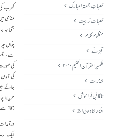
خطباتِ جمعتہ المبارک
کھرب کی و
خطبات تربیت
بھی یہ ج
منظوم کلام
چناں چہ 
تجزئے
سے، تیسر
تفسیر القرآن الحکیم ۲۰۲۰
کی صورت م
کی آمدن
شذرات
جاتے ہیں؟
ناقابلِ فراموش
خریدنا چ
30 سے 40 کھرب کی مقروض ہوجاتی ہے۔
افکار شاہ ولی اللہؒ