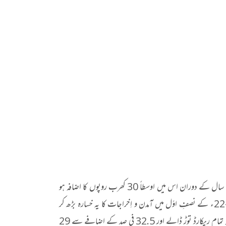
پاکستان پر اندرونی و بیرونی قرضوں کا حجم 410 کھرب روپے کے لگ بھگ ہوچکا ہے۔ ایک سال کے دوران اس میں اوسطاً 30 کھرب روپوں کا اضافہ ہو
ہی جاتا ہے۔ اس کی بڑی وجہ ہمارے اخراجات میں مستقل اضافہ ہے۔ مالی سال 2021-22ء کے نصفِ اوّل میں آمدن و اِخراجات کا یہ خسارہ بڑھ کر
1800 ارب روپے تک جا پہنچا ہے۔ حال آںکہ اسی مدت کے دوران ٹیکس وصولی نے گزشتہ تمام ریکارڈ توڑ ڈالے اور 32.5 فی صد کے اضافے سے 29