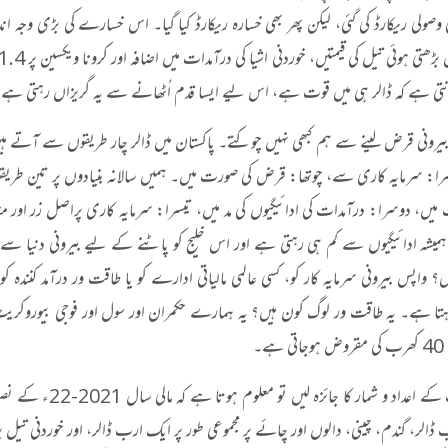
صولی ریکارڈ کی گئی، لیکن پھر بھی خسارہ ریکارڈ کیا گیا۔ اس خسارے کی بڑی وجہ اندرون
انتی ہے کہ ڈالر ہی میں قوت ہے، اس لیے ایسا قدم اُٹھانے سے یہ گریزاں رہتی ہے، ج
بیرونی قرض لینے سے ہم کبھی نہیں چوکتے۔ پاکستان میں ڈالر چار طریقوں سے آتے ہ
ا: سرمایہ کاری سے، چوتھا: قرض کی صورت میں۔ ہمیں سالانہ بنیادوں پر تین طری
یں، دوسرا: درآمدات کی ادائیگیوں کی مد میں، تیسرا: سرمایہ کاری پراصل زر اور منا
 ہمیشہ ادائیگیوں سے کم ہی رہتی ہے اور اس خلیج کو پاٹنے کے لیے بیرونی دنیا سے 
 واپس بیرونی سرمایہ کار کو، کسی عالمی مالیاتی ادارے کو یا طاقت ور درآمد کنندہ
اہتا ہے۔ یہ طاقت ور لوگ کون ہیں؟ یہ ہمارے حکمران اور سول اور فوجی بیوروکری