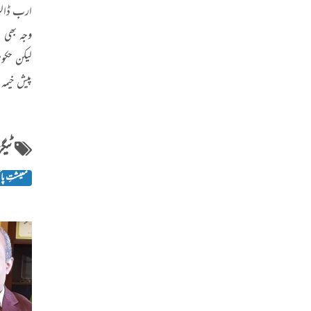
ارب ڈالر 
وجہ بھی ب
پیش خیمہ
ٹیگز
معیشتِ پا