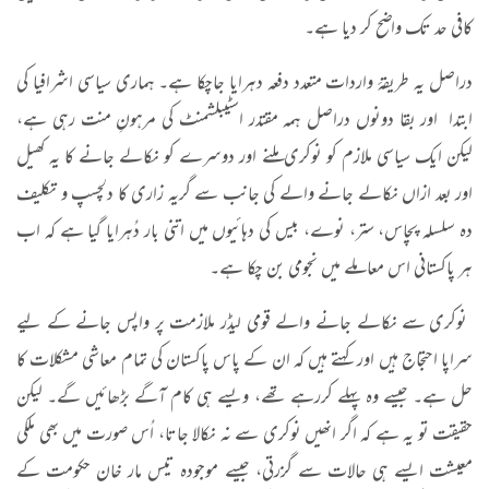
کافی حد تک واضح کر دیا ہے۔
دراصل یہ طریقۂ واردات متعدد دفعہ دہرایا جاچکا ہے۔ ہماری سیاسی اشرافیا کی
ابتدا اور بقا دونوں دراصل ہمہ مقتدر اسٹیبلشمنٹ کی مرہونِ منت رہی ہے،
لیکن ایک سیاسی ملازم کو نوکری ملنے اور دوسرے کو نکالے جانے کا یہ کھیل
اور بعد ازاں نکالے جانے والے کی جانب سے گریہ زاری کا دلچسپ و تکلیف
دہ سلسلہ پچاس، ستر، نوے، بیس کی دہائیوں میں اتنی بار دُہرایا گیا ہے کہ اب
ہر پاکستانی اس معاملے میں نجومی بن چکا ہے۔
نوکری سے نکالے جانے والے قومی لیڈر ملازمت پر واپس جانے کے لیے
سراپا احتجاج ہیں اور کہتے ہیں کہ ان کے پاس پاکستان کی تمام معاشی مشکلات کا
حل ہے۔ جیسے وہ پہلے کررہے تھے، ویسے ہی کام آگے بڑھائیں گے۔ لیکن
حقیقت تو یہ ہے کہ اگر انھیں نوکری سے نہ نکالا جاتا، اُس صورت میں بھی ملکی
معیشت ایسے ہی حالات سے گزرتی، جیسے موجودہ تیس مار خان حکومت کے