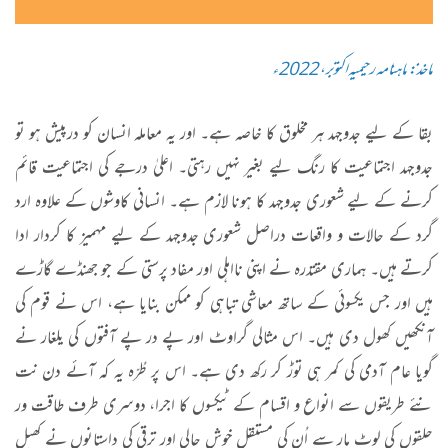
ماخذ: ماہنامہ رحیمیہ اکتوبر، 2022ء
بقا کے لیے جدوجہد ہر مخلوق کا خاصہ ہے۔ اور یہ معاملہ انسان کو درپیش ہو تو
جدوجہد اجتماعیت کا رنگ لیے بغیر نہیں رہتی۔ اعلیٰ درجے کی اجتماعیت قائم
کرنے کے لیے شعوری جدوجہد کا ہونا لازم ہے۔ انسانی کاوشوں کے علاوہ ارد
گرد کے حالات و واقعات دراصل شعوری جدوجہد کے لیے مہمیز کا کردار ادا
کرتے ہیں۔ ہماری مقتدرہ نے اپنی نااہلی اور مفاد پرستی کے جو جھنڈے گاڑے
ہیں اور جس یکسوئی کے ساتھ معاشی تباہی کو ممکن بنایا ہے، اس نے قوم کی
آنکھیں کھول دی ہیں۔ اس مثالی گراوٹ اور پے در پے آفتوں کی یلغار نے
گویا عام آدمی کی کمر ہی توڑ کر رکھ دی ہے۔ اس پر طُرّہ یہ کہ آئے دن نت
نئے طریقوں سے انواع و اقسام کے ٹیکسوں کا اجرا، دوسری طرف طاقت ور
حلقوں کی لوٹ مار سے اُن کی مستقل خوش حالی اور ترقی کی داستانوں نے کھیل