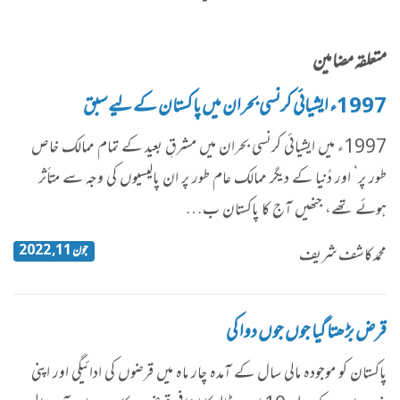
متعلقہ مضامین
1997ء ایشیائی کرنسی بحران میں پاکستان کے لیے سبق
1997ء میں ایشیائی کرنسی بحران میں مشرقِ بعید کے تمام ممالک خاص
طور پر‘ اور دُنیا کے دیگر ممالک عام طور پر ان پالیسیوں کی وجہ سے متأثر
ہوئے تھے، جنھیں آج کا پاکستان ب…
جون 11, 2022
محمد کاشف شریف
قرض بڑھتا گیا جوں جوں دوا کی
پاکستان کو موجودہ مالی سال کے آمدہ چار ماہ میں قرضوں کی ادائیگی اور اپنی