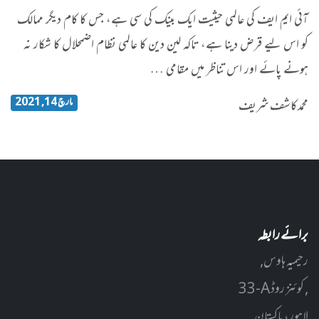
آئی ایم ایف کی عالمی حیثیت ایک بینک کی سی ہے، جس کا کام دیگر ممالک
کو اس لیے قرض دینا ہے، تاکہ لین دین کا عالمی نظام اضمحلال کا شکار نہ
ہونے پائے اور اس تناظر میں مقامی …
مارچ 14, 2021
محمد کاشف شریف
برائے رابطہ
رحیمیہ ہاوس,
33-A کوئنز روڈ ,
لاہور، پاکستان