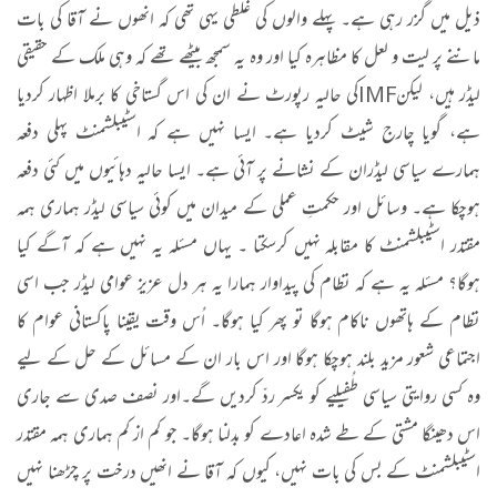
ذیل میں گزر رہی ہے۔ پہلے والوں کی غلطی یہی تھی کہ انھوں نے آقا کی بات
ماننے پر لیت و لعل کا مظاہرہ کیا اور وہ یہ سمجھ بیٹھے تھے کہ وہی ملک کے حقیقی
لیڈر ہیں، لیکن
IMF
کی حالیہ رپورٹ نے ان کی اس گستاخی کا برملا اظہار کردیا
ہے، گویا چارج شیٹ کردیا ہے۔ ایسا نہیں ہے کہ اسٹیبلشمنٹ پہلی دفعہ
ہمارے سیاسی لیڈران کے نشانے پر آئی ہے۔ ایسا حالیہ دہائیوں میں کئی دفعہ
ہوچکا ہے۔ وسائل اور حکمتِ عملی کے میدان میں کوئی سیاسی لیڈر ہماری ہمہ
مقتدر اسٹیبلشمنٹ کا مقابلہ نہیں کرسکتا ۔ یہاں مسئلہ یہ نہیں ہے کہ آگے کیا
ہوگا؟ مسئلہ یہ ہے کہ نظام کی پیداوار ہمارا یہ ہر دل عزیز عوامی لیڈر جب اسی
نظام کے ہاتھوں ناکام ہوگا تو پھر کیا ہوگا۔ اُس وقت یقینا پاکستانی عوام کا
اجتماعی شعور مزید بلند ہوچکا ہوگا اور اس بار ان کے مسائل کے حل کے لیے
وہ کسی روایتی سیاسی طُفیلیے کو یکسر ردّ کردیں گے۔اور نصف صدی سے جاری
اس دھینگا مشتی کے طے شدہ اعادے کو بدلنا ہوگا۔ جو کم از کم ہماری ہمہ مقتدر
اسٹیبلشمنٹ کے بس کی بات نہیں، کیوں کہ آقا نے انھیں درخت پر چڑھنا نہیں