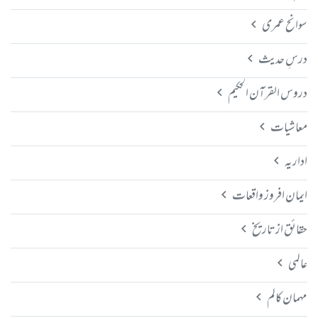
سوانح عمری
درسِ حدیث
دروس القرآن الحکیم
معاشیات
اداریہ
ایمان افروز واقعات
حقائق از تاریخ
عالمی
مہمان کالم