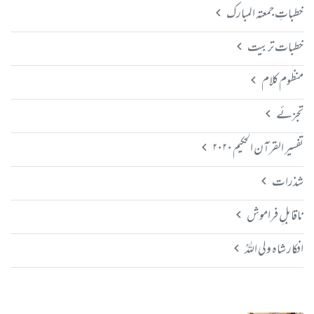
خطباتِ جمعتہ المبارک
خطبات تربیت
منظوم کلام
تجزئے
تفسیر القرآن الحکیم ۲۰۲۰
شذرات
ناقابلِ فراموش
افکار شاہ ولی اللہؒ