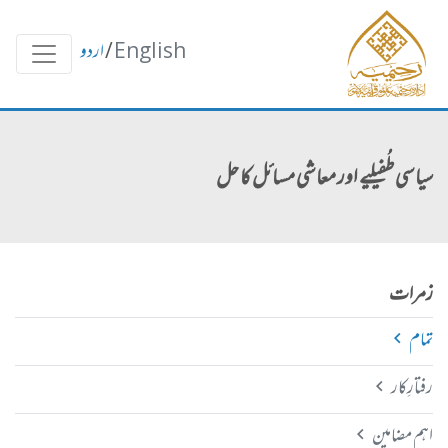
English
/
اردو
سیاسی طُفیلیے اور معاشی مسائل کا حل
زمرات
تمام
رفتارِکار
اہم مضامین