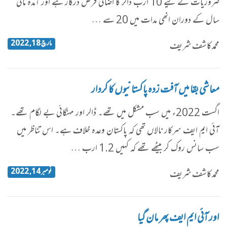
ضروریات کے لیے 10 ارب ڈالر کا اضافی قرض درکار ہے اور آمدہ مالی
سال کے دوران انھی مدات میں 20 سے …
مارچ 18, 2022
محمد کاشف شریف
معاشی بقا میں آفت زدہ پاکستانیوں کا کردار
اگست 2022ء میں سب مشکل میں تھے۔ ڈالر اور مہنگائی بے لگام تھے۔
آئی ایم ایف سرکار نالاں تھی کہ پاکستان وعدہ خلاف ہے۔ اس تناظر میں
سب سانس روک کر بیٹھے تھے کہ کہیں 1.2 ارب …
نومبر 14, 2022
محمد کاشف شریف
اور آئی ایم ایف پھر مان گیا