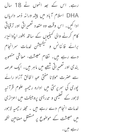
رہے. اس کے بعد انہوں نے 18 سال
DHA اسلام آباد میں پیشہ ورانہ ذمہ داریاں
ادا کیں۔ اس وقت وہ متعدد تعمیراتی اور ترقیاتی
کام کرنے والی کمپنیوں کے ساتھ بطور ایڈوائیزر
برائے فائنانس و ٹیکسیشن خدمات سرانجام
دے رہے ہیں۔ نظام معیشت، معاشی منصوبہ
بندی اور تعمیراتی شعبے میں ماہر ہیں۔ ایک عرصہ
سے حضرت مولانا مفتی عبد الخالق آزاد رائے
پوری کی سرپرستی میں ادارہ رحیمیہ علومِ قرآنیہ
لاہور کے تعلیمی و تدریسی پروجیکٹ میں اعزازی
خدمات انجام دے رہے ہیں ۔ مجلہ رحیمیہ لاہور
میں معیشت کے موضوع پر مستقل مضامین لکھ
رہے ہیں۔