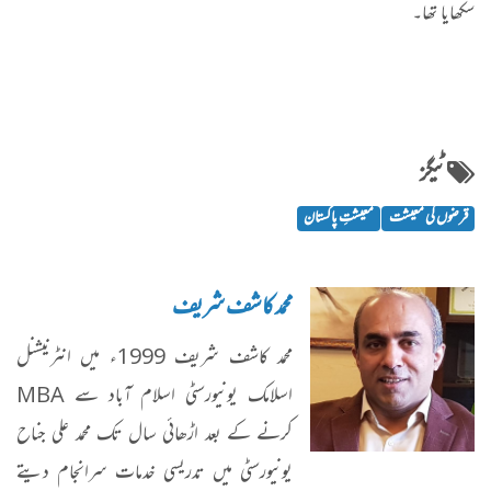
سکھایا تھا۔
ٹیگز
قرضوں کی معیشت
معیشتِ پاکستان
محمد کاشف شریف
محمد کاشف شریف 1999ء میں انٹرنیشنل
اسلامک یونیورسٹی اسلام آباد سے MBA
کرنے کے بعد اڑھائی سال تک محمد علی جناح
یونیورسٹی میں تدریسی خدمات سرانجام دیتے