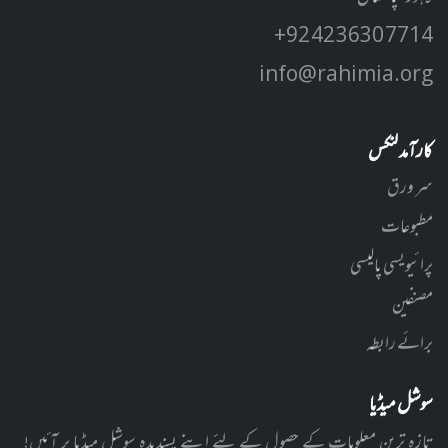
+92 42 3630 7714
info@rahimia.org
کارآمد لنکس
سر ورق
مطبوعات
پرائیویسی پالیسی
مصنفین
برائے رابطہ
سوشل میڈیا
تازہ ترین معلومات کے حصول کے لئے اپنے پسندیدہ سوشل میڈیا پر آئیں!