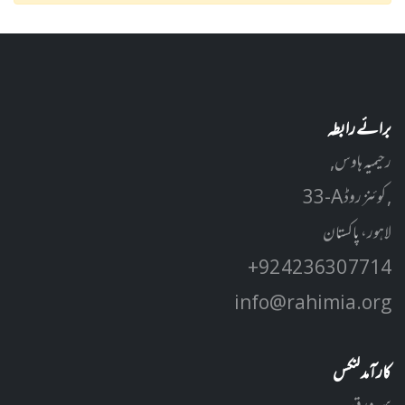
برائے رابطہ
رحیمیہ ہاوس,
33-A کوئنز روڈ ,
لاہور، پاکستان
+92 42 3630 7714
info@rahimia.org
کارآمد لنکس