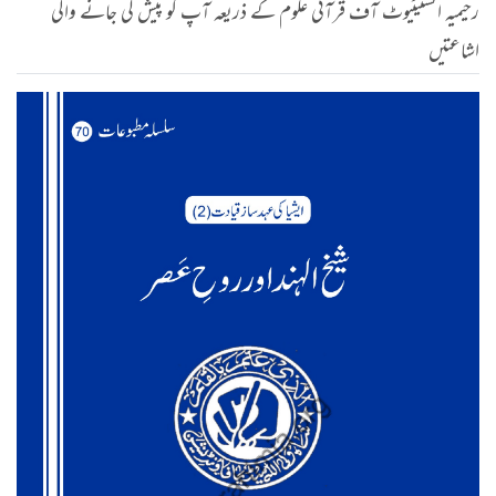
رحیمیہ انسٹیٹیوٹ آف قرآنی علوم کے ذریعہ آپ کو پیش کی جانے والی
اشاعتیں