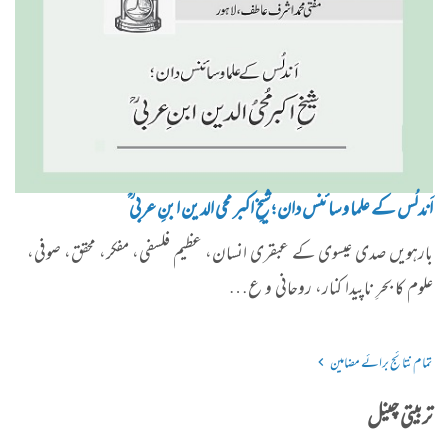
اَندلُس کے علما و سائنس دان ؛شیخِ اکبر محی الدین ابنِ عربی ؒ
بارہویں صدی عیسوی کے عبقری انسان، عظیم فلسفی، مفکر، محقق، صوفی،
علوم کا بحرِ ناپیدا کنار، روحانی و ع…
تمام نتائج برائے مضامین
تربیتی چینل