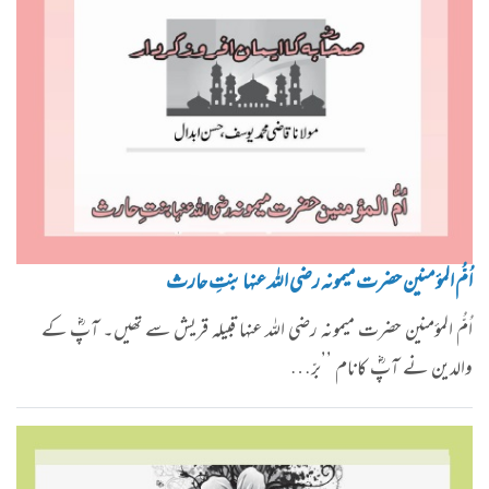
اُمُّ المؤمنین حضرت میمونہ رضی اللہ عنہا بنتِ حارث
اُمُّ المؤمنین حضرت میمونہ رضی اللہ عنہا قبیلہ قریش سے تھیں۔ آپؓ کے
والدین نے آپؓ کانام ’’برّ…