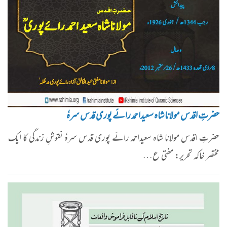
حضرتِ اقدس مولانا شاہ سعیداحمد رائے پوری قدس سرہٗ
حضرتِ اقدس مولانا شاہ سعیداحمد رائے پوری قدس سرہٗ نقوشِ زندگی کا ایک
مختصر خاکہ تحریر: مفتی ع…