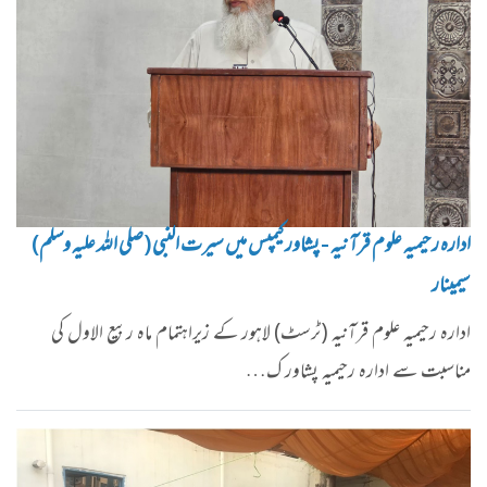
ادارہ رحیمیہ علوم قرآنیہ - پشاور کیمپس میں سیرت النبی (صلی اللہ علیہ وسلم)
سیمینار
ادارہ رحیمیہ علوم قرآنیہ (ٹرسٹ) لاہور کے زیراہتمام ماہ ربیع الاول کی
مناسبت سے ادارہ رحیمیہ پشاور ک…