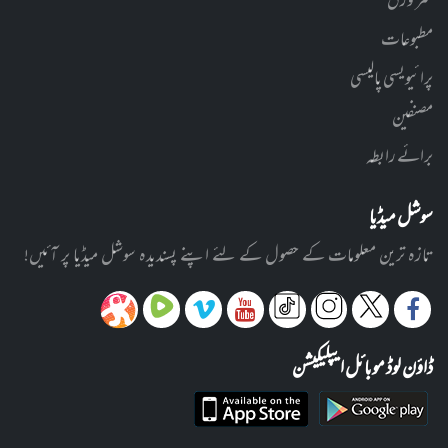
سر ورق
مطبوعات
پرائیویسی پالیسی
مصنفین
برائے رابطہ
سوشل میڈیا
تازہ ترین معلومات کے حصول کے لئے اپنے پسندیدہ سوشل میڈیا پر آئیں!
ڈاؤن لوڈ موبائل ایپلیکیشن