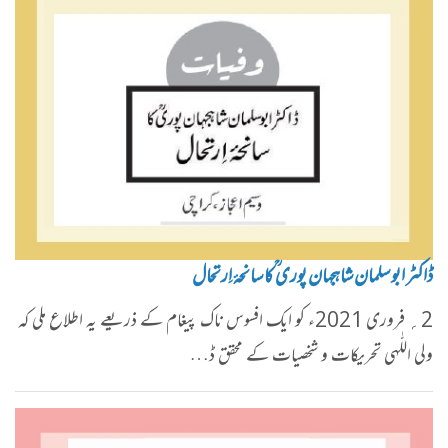
ڈاکٹر ابو سلمان شاہجہان پوری ؒکا سانحۂ اِرتحال
2؍ فروری 2021ء کو ایک افسوس ناک پیغام کے ذریعے یہ اطلاع ملی کہ
ولی اللّٰہی تحریکات و شخصیات کے محقق ڈ…