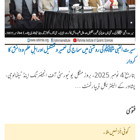
سیرت النبی ﷺ کی روشنی میں سماج کی تعمیر و تشکیل اور اہلِ علم و دانش کا
کردار
بتاریخ 4 نومبر 2025ء بروز منگل یونیورسٹی آف انجینئرنگ اینڈ ٹیکنالوجی،
پشاور کے الیکٹریکل ڈیپارٹمنٹ …
فتوی
کوئی جُز نہیں ملا۔