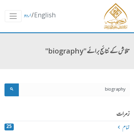
English
/
اردو
تلاش کے نتائج برائے "biography"
زمرات
تمام
25