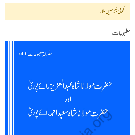
کوئی جُز نہیں ملا۔
مطبوعات