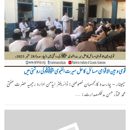
قومی و بین الاقوامی مسائل کا حل سیرت النبوی ﷺ کی روشنی میں
سیمینار – چارسدہ کالجمہمان خصوصی: ڈائریکٹر ایڈمن ادارہ رحیمیہ حضرت مفتی
محمد مختار حسن مدظلہصدارت: …