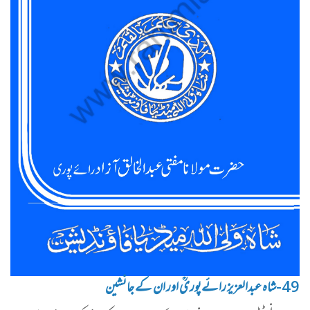
49-شاہ عبدالعزیز رائےپوریؒ اور ان کے جانشین