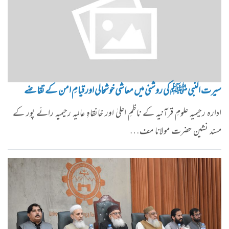
سیرت النبی ﷺ کی روشنی میں معاشی خوشحالی اور قیامِ امن کے تقاضے
ادارہ رحیمیہ علومِ قرآنیہ کے ناظمِ اعلیٰ اور خانقاہِ عالیہ رحیمیہ رائے پور کے
مسند نشین حضرت مولانا مف…