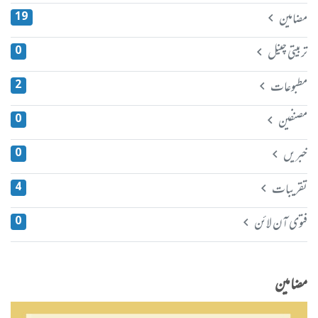
مضامین
19
تربیتی چینل
0
مطبوعات
2
مصنفین
0
خبریں
0
تقریبات
4
فتوی آن لائن
0
مضامین