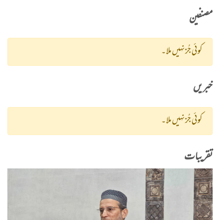
مصنفین
کوئی جُز نہیں ملا۔
خبریں
کوئی جُز نہیں ملا۔
تقریبات