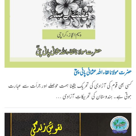
حضرت مولانا لقاء اللہ عثمانی پانی پتیؒ
کسی بھی قوم کی آزادی کی تحریک یقینا ہمت حوصلے اور جرأت سے عبارت
ہوتی ہے۔ ہندوستان کی تحریکاتِ آزادی …