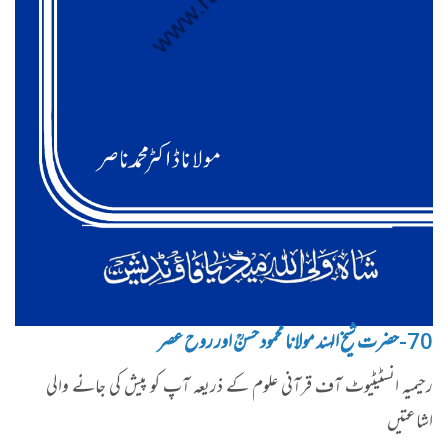
70-حضرت شیخ الہند مولانا محمود حسنؒ اور روح عصر
رحیمیہ انسٹیٹیوٹ آف قرآنی علوم کے ذریعہ آپ کو پیش کی جانے والی
اشاعتیں