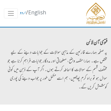
English
/
اردو
فتوی آن لائن
یہ صفحہ ہمارے قارئین کے مذہبی سوالات کے جوابات دینے کے لیے
مختص ہے۔ ہمارا مقصد واضح، معلوماتی اور مددگار جوابات فراہم کرنا ہے جو
مختلف قسم کے سوالات کا احاطہ کرتے ہوں۔ اگر آپ کے ذہن میں کوئی
سوال ہو تو براہ کرم پوچھیں، ہم اسے مکمل طور پر جواب دینے کی پوری
کوشش کریں گے۔