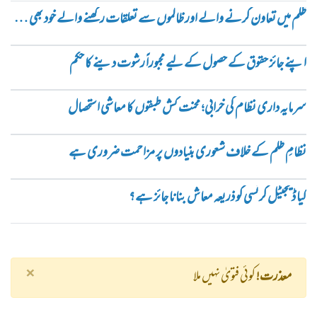
ظلم میں تعاون کرنے والے اور ظالموں سے تعلقات رکھنے والے خود بھی ظالم ہیں
اپنے جائز حقوق کے حصول کے لیے مجبوراً رشوت دینے کا حکم
سرمایہ داری نظام کی خرابی؛ محنت کش طبقوں کا معاشی استحصال
نظامِ ظلم کے خلاف شعوری بنیادوں پر مزاحمت ضروری ہے
کیا ڈیجیٹل کرنسی کو ذریعہ معاش بنانا جائز ہے؟
×
معذرت!
کوئی فتویٰ نہیں ملا