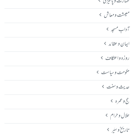
طہارت و پاکیزگی
معیشت و معاش
آدابِ مسجد
ایمان و عقائد
روزہ و اعتکاف
حکومت و سیاست
حدیث و سنت
حج و عمرہ
حلال و حرام
تاریخ و سِیَر