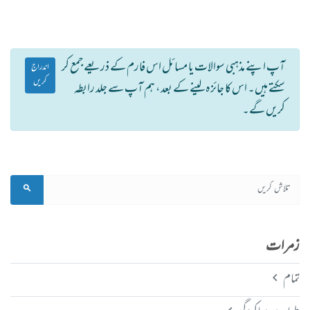
آپ اپنے مذہبی سوالات یا مسائل اس فارم کے ذریعے جمع کر
اندراج
کریں
سکتے ہیں۔ اس کا جائزہ لینے کے بعد، ہم آپ سے جلد رابطہ
کریں گے۔
زمرات
تمام