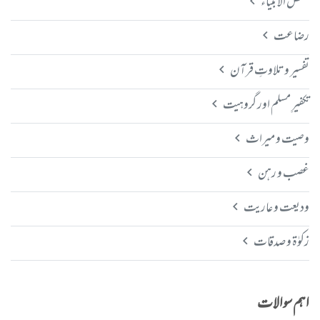
قصص الانبیاء
رضاعت
تفسیر و تلاوتِ قرآن
تکفیرِ مسلم اور گروہیت
وصیت و میراث
غصب و رہن
ودیعت و عاریت
زکوٰۃ و صدقات
اہم سوالات