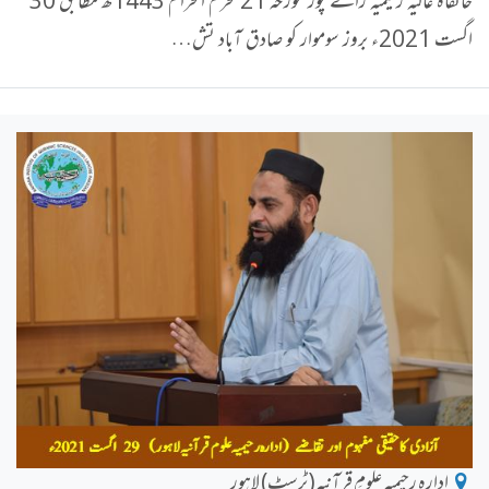
خانقاہ عالیہ رحیمیہ رائے پور مورخہ 21 محرم الحرام 1443ھ مطابق 30
اگست 2021ء بروز سوموار کو صادق آباد تش…
ادارہ رحیمیہ علومِ قرآنیہ(ٹرسٹ) لاہور