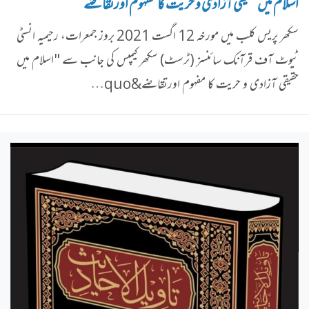
اسلام میں حقیقی آزادی و حریت کا مفہوم اورتقاضے
سکھر پریس کلب میں مورخہ 12 اگست 2021 بروز جمعرات، رحیمیہ انسٹی
ٹیوٹ آف قرآنک سائنسز (ٹرسٹ) سکھر کیمپس کی جانب سے "اسلام میں
حقیقی آزادی و حریت کا مفہوم اورتقاضے&quo…