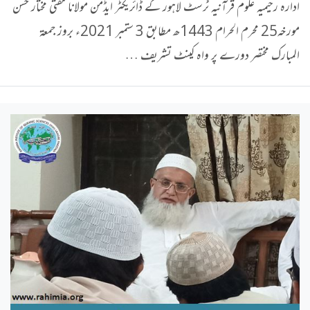
ادارہ رحیمیہ علوم قرآنیہ ٹرسٹ لاہور کے ڈائریکٹر ایڈمن مولانا مفتی مختار حسن
مورخہ25 محرم الحرام 1443ھ مطابق 3 ستمبر 2021ء بروز جمعۃ
المبارک مختصر دورے پر واہ کینٹ تشریف …