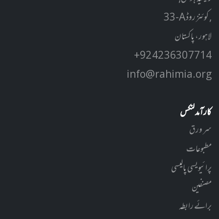
33-A کوئنز روڈ ,
لاہور، پاکستان
+92 42 3630 7714
info@rahimia.org
کارآمد لنکس
سر ورق
مطبوعات
پرائیویسی پالیسی
مصنفین
برائے رابطہ