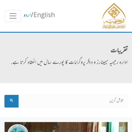
English
/
اردو
تقریبات
ادارہ رحیمیہ سیمینارز و دیگر پروگرامات کا پورے سال میں انعقاد کرتا ہے.