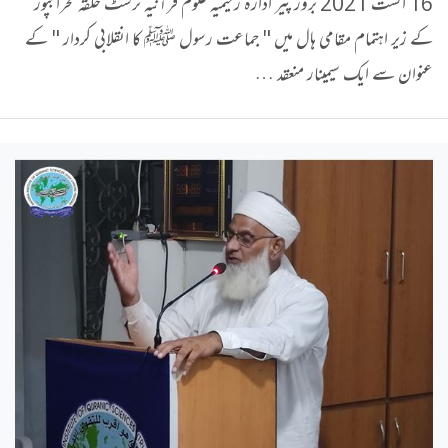
16 اگست 2021 بروز پیر ادارہ رحیمیہ علوم قرآنیہ ٹرسٹ حلقہ محرابپور
کے زیر اہتمام مقامی ہال میں " جماعت رسول ﷺ کا انقلابی کردار " کے
عنوان سے ایک سیمینار منعقد …