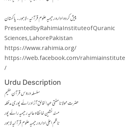
پیش کردہ ادارہ رحیمیہ علوم قرآنیہ ، لاہور ۔ پاکستان
Presented by Rahimia Institute of Quranic
Sciences, Lahore Pakistan
https://www.rahimia.org/
https://web.facebook.com/rahimiainstitute
/
Urdu Description
سلسلہ دروس قرآنِ حکیم
حضرت مولانا مفتی عبدالخالق آزاد رائے پوری مدظلہ
مسند نشین خانقاہ عالیہ رحیمیہ رائے پور
ناظم اعلی ادارہ رحیمیہ علوم قرآنیہ لاہور