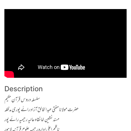
Description
سلسلہ دروس قرآنِ حکیم
حضرت مولانا مفتی عبدالخالق آزاد رائے پوری مدظلہ
مسند نشین خانقاہ عالیہ رحیمیہ رائے پور
ناظم اعلی ادارہ رحیمیہ علوم قرآنیہ لاہور