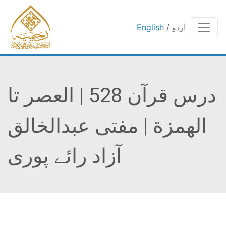
اردو
/
English
درس قرآن 528 | العصر تا
الھمزة | مفتی عبدالخالق
آزاد رائے پوری