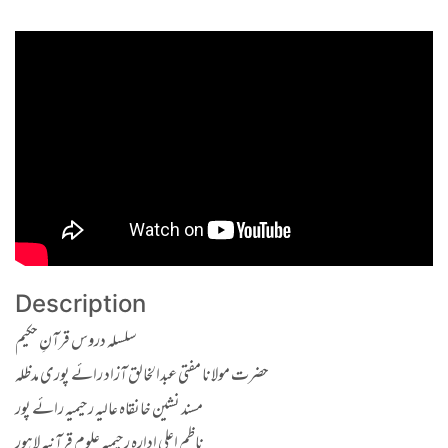
Description
سلسلہ دروس قرآنِ حکیم
حضرت مولانا مفتی عبدالخالق آزاد رائے پوری مدظلہ
مسند نشین خانقاہ عالیہ رحیمیہ رائے پور
ناظم اعلی ادارہ رحیمیہ علوم قرآنیہ لاہور