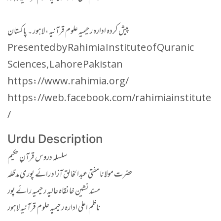
پیش کردہ ادارہ رحیمیہ علوم قرآنیہ ، لاہور ۔ پاکستان
Presented by Rahimia Institute of Quranic
Sciences, Lahore Pakistan
https://www.rahimia.org/
https://web.facebook.com/rahimiainstitute
/
Urdu Description
سلسلہ دروس قرآنِ حکیم
حضرت مولانا مفتی عبدالخالق آزاد رائے پوری مدظلہ
مسند نشین خانقاہ عالیہ رحیمیہ رائے پور
ناظم اعلی ادارہ رحیمیہ علوم قرآنیہ لاہور