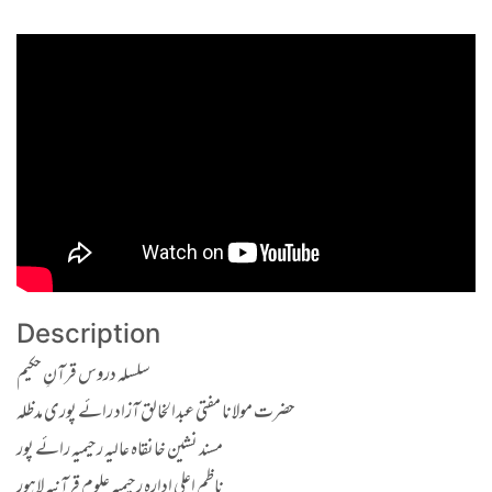
Description
سلسلہ دروس قرآنِ حکیم
حضرت مولانا مفتی عبدالخالق آزاد رائے پوری مدظلہ
مسند نشین خانقاہ عالیہ رحیمیہ رائے پور
ناظم اعلی ادارہ رحیمیہ علوم قرآنیہ لاہور