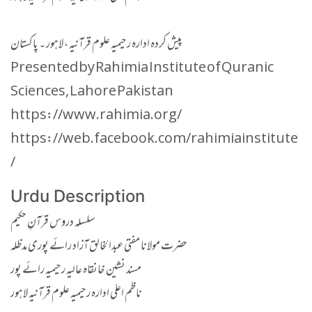
پیش کردہ ادارہ رحیمیہ علوم قرآنیہ ، لاہور ۔ پاکستان
Presented by Rahimia Institute of Quranic
Sciences, Lahore Pakistan
https://www.rahimia.org/
https://web.facebook.com/rahimiainstitute
/
Urdu Description
سلسلہ دروس قرآنِ حکیم
حضرت مولانا مفتی عبدالخالق آزاد رائے پوری مدظلہ
مسند نشین خانقاہ عالیہ رحیمیہ رائے پور
ناظم اعلی ادارہ رحیمیہ علوم قرآنیہ لاہور