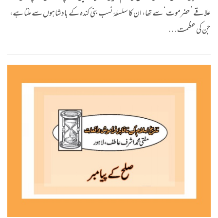
علاقے ’حضرموت‘ سے تھا، ان کا سلسلۂ نسب بنی کندہ کے بادشاہوں سے ملتا ہے،
جن کی عظمت…