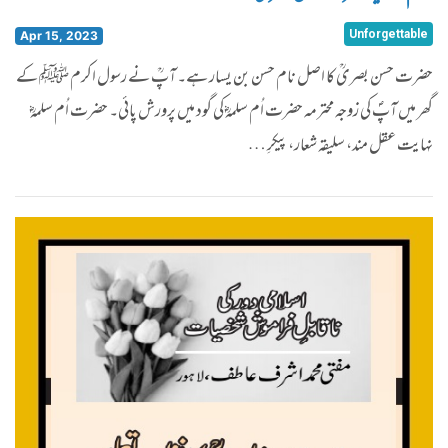
Unforgettable
Apr 15, 2023
حضرت حسن بصریؒ کا اصل نام حسن بن یسار ہے۔ آپؒ نے رسول اکرم ﷺ کے
گھر میں آپؐ کی زوجہ محترمہ حضرت اُم سلمہؓ کی گود میں پرورش پائی۔ حضرت اُم سلمہؓ
نہایت عقل مند، سلیقہ شعار، پیکرِ …