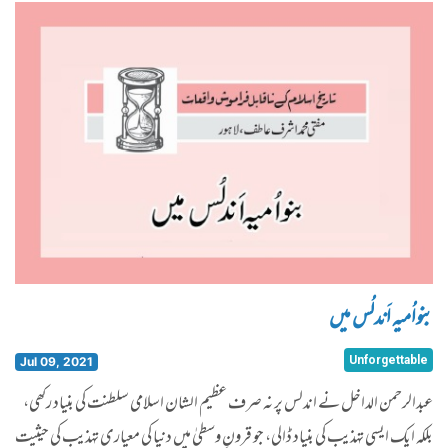
بنواُمیہ اَندلُس میں
Unforgettable
Jul 09, 2021
عبدالرحمن الداخل نے اندلس پر نہ صرف عظیم الشان اسلامی سلطنت کی بنیاد رکھی،
بلکہ ایک ایسی تہذیب کی بنیاد ڈالی، جو قرونِ وسطیٰ میں دنیا کی معیاری تہذیب کی حیثیت