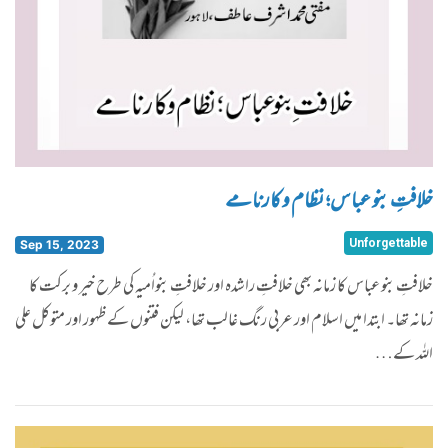
خلافتِ بنو عباس؛ نظام و کارنامے
Unforgettable
Sep 15, 2023
خلافتِ بنو عباس کا زمانہ بھی خلافتِ راشدہ اور خلافتِ بنواُمیہ کی طرح خیر و برکت کا
زمانہ تھا۔ ابتدا میں اسلام اور عربی رنگ غالب تھا، لیکن فتنوں کے ظہور اور متوکل علی
اللہ کے…