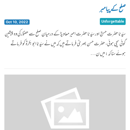
صلح کے پیامبر
Unforgettable
Oct 10, 2022
سیّدنا حضرت حسنؓ اور سیّدنا حضرت امیر معاویہؓ کے درمیان صلح سے حضوؐر کی وہ پیشین
گوئی سچی ہوئی، حضرت حسن بصریؒ فرماتے ہیں کہ میں نے سیّدنا ابو بکرہؓ کو فرماتے
ہوئے سنا کہ: میں ن…