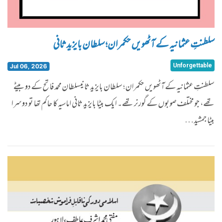
سلطنتِ عثمانیہ کے آٹھویں حکمران؛ سلطان بایزید ثانی
Unforgettable
Jul 06, 2026
سلطنتِ عثمانیہ کے آٹھویں حکمران؛ سلطان بایزید ثانیسلطان محمد فاتح کے دو بیٹے
تھے، جو مختلف صوبوں کے گورنر تھے۔ ایک بیٹا بایزید ثانی اماسیہ کا حاکم تھا تو دوسرا
بیٹا جمشید…