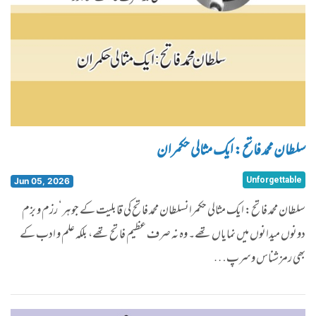
سلطان محمد فاتح: ایک مثالی حکمران
Unforgettable
Jun 05, 2026
​سلطان محمد فاتح: ایک مثالی حکمرانسلطان محمد فاتح کی قابلیت کے جوہر‘ رزم و بزم
دونوں میدانوں میں نمایاں تھے۔ وہ نہ صرف عظیم فاتح تھے، بلکہ علم و ادب کے
بھی رمز شناس وسرپ…