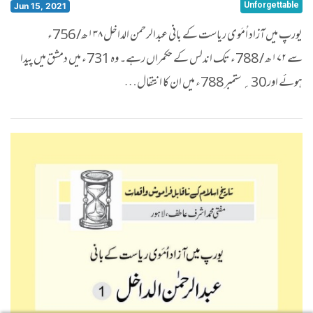
Unforgettable
Jun 15, 2021
یورپ میں آزاد اُمَوی ریاست کے بانی عبدالرحمن الداخل ۱۳۸ھ/ 756ء
سے ۱۷۲ھ / 788ء تک اندلس کے حکمراں رہے۔ وہ 731ء میں دمشق میں پیدا
ہوئے اور 30؍ ستمبر 788ء میں ان کا انتقال…