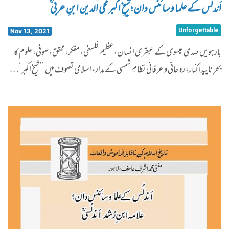
اَندلُس کے علما و سائنس دان ؛شیخِ اکبر محی الدین ابنِ عربی ؒ
Unforgettable
Nov 13, 2021
بارہویں صدی عیسوی کے عبقری انسان، عظیم فلسفی، مفکر، محقق، صوفی، علوم کا
بحرِ ناپیدا کنار، روحانی و عرفانی نظامِ شمسی کے مدار، اسلامی تصوف میں ’’شیخِ اکبر‘…