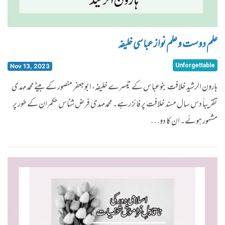
علم دوست و علم نواز عباسی خلیفہ
Unforgettable
Nov 13, 2023
ہارون الرشید خلافتِ بنوعباس کے تیسرے خلیفہ، ابوجعفر منصور کے بیٹے محمد مہدی
تقریباً دس سال مسند ِخلافت پر فائز رہے۔ محمدمہدی فرض شناس حکمران کے طور پر
مشہور ہوئے۔ ان کا دو…