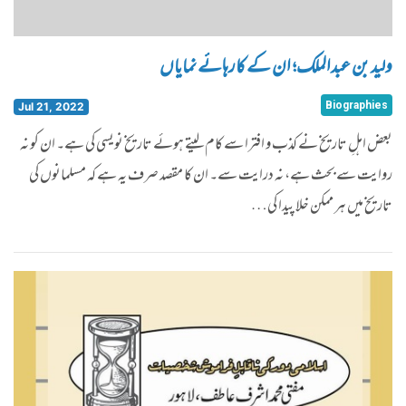
ولید بن عبدالملک؛ ان کے کارہائے نمایاں
Biographies
Jul 21, 2022
بعض اہلِ تاریخ نے کذب و افترا سے کام لیتے ہوئے تاریخ نویسی کی ہے۔ ان کو نہ
روایت سے بحث ہے، نہ درایت سے۔ ان کا مقصد صرف یہ ہے کہ مسلمانوں کی
تاریخ میں ہر ممکن خلا پیدا کی…