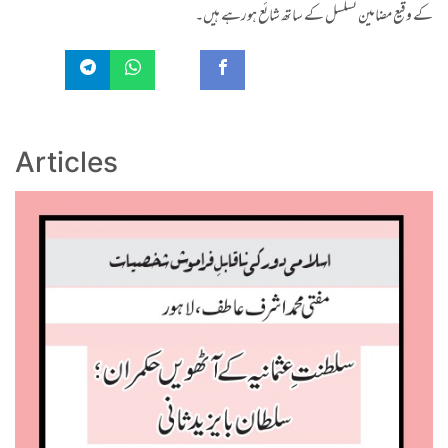
کے وقیع مضامین تسلسل کے ساتھ شائع ہورہے ہیں۔
Articles