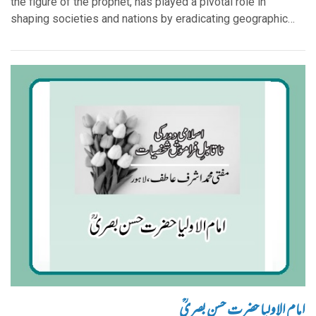
the figure of the prophet, has played a pivotal role in
shaping societies and nations by eradicating geographic…
امام الاولیا حضرت حسن بصریؒ