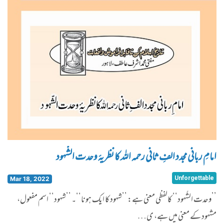
امامِ ربانی مجدد الفِ ثانی رحمہ اللہ کا نظریۂ وحدت الشّہود
Unforgettable
Mar 18, 2022
’’وحدت الشّہود‘‘ کالفظی معنی ہے: ’’شہود کا ایک ہونا‘‘۔ ’’شہود‘‘ اسم مفعول،
مشہود کے معنی میں ہے، ی…