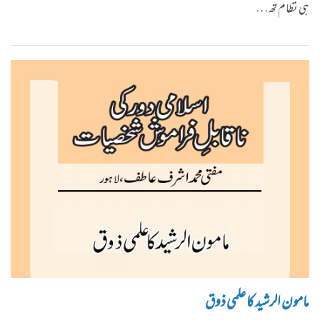
ہی نظام تھ…
مامون الرشید کا علمی ذوق