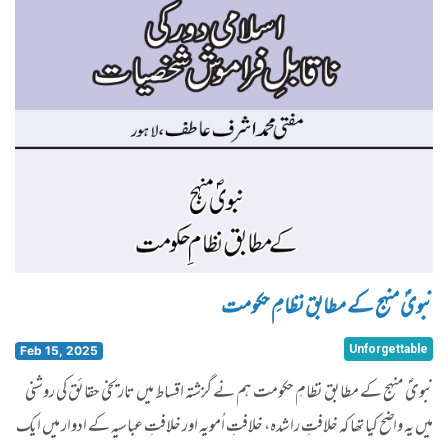
نبویؐ منہج کے مطابق نظامِ حکومت
Unforgettable
Feb 15, 2025
نبویؐ منہج کے مطابق نظامِ حکومت ہم نے گزشتہ اقساط میں تاریخی حقائق کی روشنی
میں یہ واضح کیا تھا کہ خلافتِ راشدہ، خلافتِ اُمویہ اور خلافتِ عباسیہ کے ادوار میں ایک