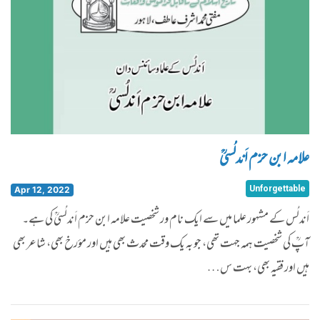
علامہ ابن حزم اَندلُسیؒ
Unforgettable
Apr 12, 2022
اَندلُس کے مشہور علما میں سے ایک نام ور شخصیت علامہ ابن حزم اَندلُسیؒ کی ہے۔
آپؒ کی شخصیت ہمہ جہت تھی، جو بہ یک وقت محدث بھی ہیں اور مؤرخ بھی، شاعر بھی
ہیں اور فقیہ بھی، بہت س…