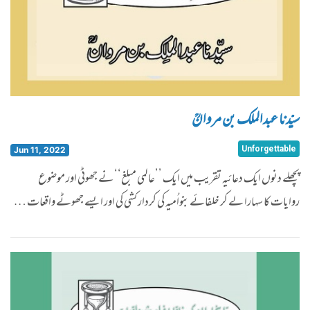
سیّدنا عبدالملک بن مروانؒ
Unforgettable
Jun 11, 2022
پچھلے دنوں ایک دعائیہ تقریب میں ایک ’’عالمی مبلغ‘‘ نے جھوٹی اور موضوع
روایات کا سہارا لے کر خلفائے بنواُمیہ کی کردار کشی کی اور ایسے جھوٹے واقعات …