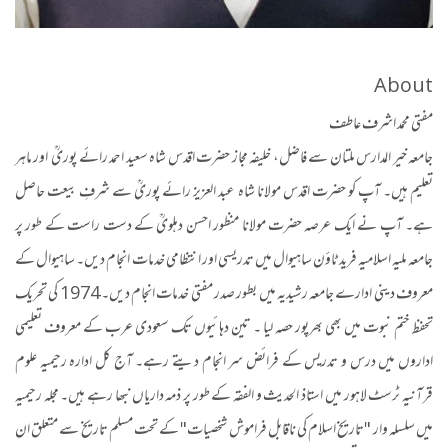
About
مفتی محمد اشرف عاطف
جامعہ خیر المدارس ملتان سے فاضل، خلیفہ مجاز حضرت اقدس شاہ سعید احمد رائے پوریؒ اور ماہر
تعلیم ہیں۔ آپ کو حضرت اقدس مولانا شاہ عبد العزیز رائے پوریؒ سے شرفِ بیعت حاصل
ہے۔ آپ نے ایک عرصہ حضرت مولانا منظور احسن دہلویؒ کے دست راست کے طور پر
جامعہ ملیہ اسلامیہ فرید ٹاؤن ساہیوال میں تدریسی اور انتظامی خدمات انجام دیں۔ ساہیوال کے
معروف دینی ادارے جامعہ رشیدیہ میں بطور صدر مفتی خدمات انجام دیں۔ 1974 کی تحریک
تحفظ ختم نبوت میں بھی بھرپور حصہ لیا ۔ تین دہائیوں تک سعودی عرب کے معروف تعلیمی
اداروں میں درس و تدریس کے فرائض سر انجام دیتے رہے۔ آج کل ادارہ رحیمیہ علوم
قرآنیہ ٹرسٹ لاہور میں استاذ الحدیث و الفقہ کے طور پر ذمہ داریاں نبھا رہے ہیں۔ مجلہ رحیمیہ
میں سلسلہ وار "تاریخ اسلام کی ناقابل فراموش شخصیات" کے تحت مسلم تاریخ سے متعلق ان