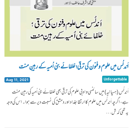
اَندلُس میں علوم و فنون کی ترقی؛ خلفائے بنی اُمیہ کے رہینِ منت
Unforgettable
Aug 11, 2021
اَندلُس (ہسپانیہ) میں سائنسی و ادبی علوم کی ترقی بھی خلفائے بنی اُمیہ کی رہینِ منت
ہے، اگرچہ اَندلُس میں علوم کا ارتقا بغداد اور دمشق کی نسبت دیر سے ہوا۔ اس کی وجہ
یہ تھی کہ ش…