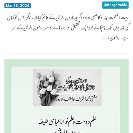
Unforgettable
Mar 15, 2024
بیت الحکمت بغداد کا علمی ادارہ اگرچہ ہارون الرشید نے قائم کیا تھا،لیکن اس کو کمال
کی بلندیوں تک پہنچانے اور ایک تحقیقی ادارہ بنانے کا سہرا مامون الرشید کے سر
ہے۔ مامون ا…