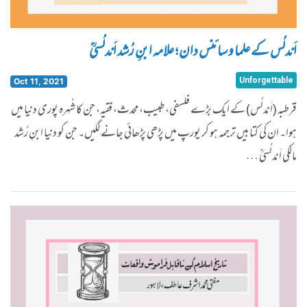
اَندلُس کے علما و سائنس دان ؛ علامہ ابنِ رُشد اَندلُسیؒ
Unforgettable
Oct 11, 2021
قرطبہ (اَندلُس) کے ایک بڑے فلسفی، طبیب، محدث، فقیہ، جن کا شُہرہ پوری دنیا میں
ہوا۔ ان کی کتابیں ترجمہ ہو کر یورپ میں پڑھی پڑھائی جانے لگیں۔ جن کو دنیا ابنِ رُشد
مالکی اَندلُسیؒ …