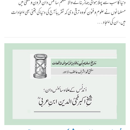
دنیا کا سب سے پہلا ہوائی جہاز بنانے والا مسلم سائنس دان قرونِ وسطیٰ میں
مسلمانوں نے علوم و فنون کو وہ ترقی دی کہ تقریباً آج کی دنیا کی جتنی بھی ایجادات
ہیں، ان کی ایجاد …