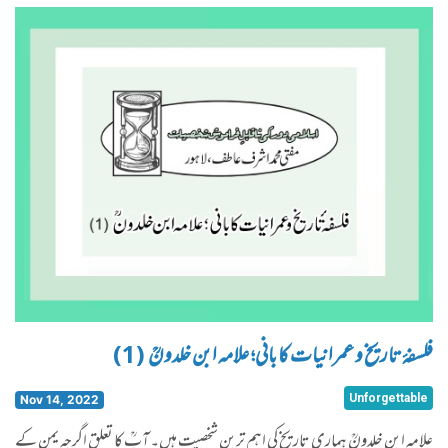
فلسفۂ تاریخ و عمرانیات کا بانی؛ علامہ ابن خلدونؒ (1)
Unforgettable
Nov 14, 2022
علامہ ابن خلدونؒ ہماری تاریخ کی اہم ترین شخصیت ہیں۔ آپؒ کا تعلق اگرچہ یمن کے