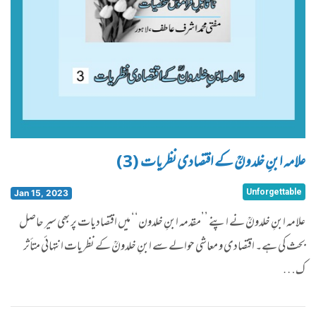
علامہ ابنِ خلدونؒ کے اقتصادی نظریات (3)
Unforgettable
Jan 15, 2023
علامہ ابنِ خلدونؒ نے اپنے ’’مقدمہ ابنِ خلدون‘‘ میں اقتصادیات پر بھی سیر حاصل
بحث کی ہے۔ اقتصادی و معاشی حوالے سے ابنِ خلدونؒ کے نظریات انتہائی متأثر
ک…