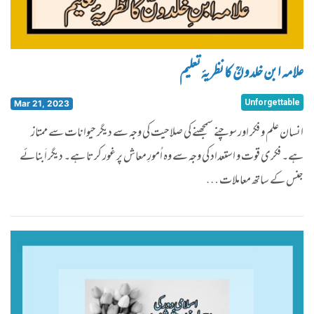
علامہ ابن خلدونؒ کا نظریۂ تعلیم
Unforgettable
Mar 21, 2023
انسان علم و فکر اور سوچنے سمجھنے کی صلاحیت کی وجہ سے دیگر حیوانات سے ممتاز
ہے۔ فکری قوت و استعداد کی وجہ سے وہ اُمورِ معاش پر غور کرتا ہے۔ دیگر اَبنائے
جنس کے ساتھ معاملات …