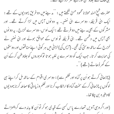
ہی ملک سے جلاوطن اور بے گھر کردیتے تھے۔
حضرت شیخ الہند مولانا محمود حسنؒ لکھتے ہیں: ’’مدینے میں دو فریق یہودیوں کے تھے:
ایک بنی قُریظہ، دوسرے بنی نضیر۔ یہ دونوں آپس میں لڑا کرتے تھے۔ اور
مشرکوں کے بھی مدینے میں دو فرقے تھے: ایک اَوس، دوسرے خزرج۔ یہ دونوں
بھی آپس میں دشمن تھے۔ بنی قُریظہ تو اَوس کے موافق ہوئے اور بنی نضیر نے
خزرج کے ساتھ دوستی کی تھی۔ (آپس کی) لڑائی میں ہر کوئی اپنے منافقوں اور دوستوں
کی حمایت کرتا۔ جب ایک کو دوسرے پر غلبہ ہوتا تو کمزوروں کو جلاوطن کرکے اُن
کے گھر ڈھاتے (تھے)‘‘۔
(چڑھائی کرتے ہو اُن پر گناہ اور ظلم سے): دوسری اقوام کے ساتھ مل کر اپنے ہی
لوگوں پر چڑھائی کرکے سخت گناہ کا ارتکاب کرنا اور ظلم و زیادتی کا معاملہ کرنا یہودیوں
کا وطیرہ بن چکا تھا۔
(اور اگر وہی آویں تمھارے پاس کسی کے قیدی ہو کر تو اُن کا بدلہ دے کر چھڑاتے