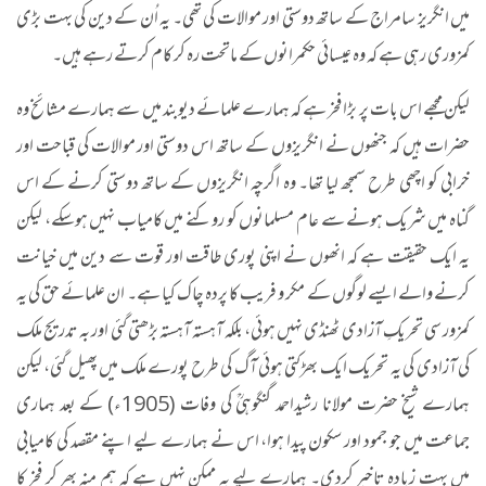
میں انگریز سامراج کے ساتھ دوستی اور موالات کی تھی۔ یہ اُن کے دین کی بہت بڑی
کمزوری رہی ہے کہ وہ عیسائی حکمرانوں کے ماتحت رہ کر کام کرتے رہے ہیں۔
لیکن مجھے اس بات پر بڑا فخر ہے کہ ہمارے علمائے دیوبند میں سے ہمارے مشائخ وہ
حضرات ہیں کہ جنھوں نے انگریزوں کے ساتھ اس دوستی اور موالات کی قباحت اور
خرابی کو اچھی طرح سمجھ لیا تھا۔ وہ اگرچہ انگریزوں کے ساتھ دوستی کرنے کے اس
گناہ میں شریک ہونے سے عام مسلمانوں کو روکنے میں کامیاب نہیں ہوسکے، لیکن
یہ ایک حقیقت ہے کہ انھوں نے اپنی پوری طاقت اور قوت سے دین میں خیانت
کرنے والے ایسے لوگوں کے مکر و فریب کا پردہ چاک کیا ہے۔ ان علمائے حق کی یہ
کمزور سی تحریکِ آزادی ٹھنڈی نہیں ہوئی، بلکہ آہستہ آہستہ بڑھتی گئی اور بہ تدریج ملک
کی آزادی کی یہ تحریک ایک بھڑکتی ہوئی آگ کی طرح پورے ملک میں پھیل گئی، لیکن
ہمارے شیخ حضرت مولانا رشیداحمد گنگوہیؒ کی وفات (1905ء) کے بعد ہماری
جماعت میں جو جمود اور سکون پیدا ہوا، اس نے ہمارے لیے اپنے مقصد کی کامیابی
میں بہت زیادہ تاخیر کردی۔ ہمارے لیے یہ ممکن نہیں ہے کہ ہم منہ بھر کر فخر کا