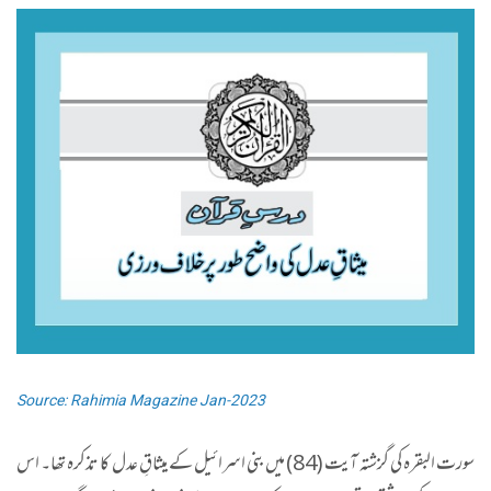
Source: Rahimia Magazine Jan-2023
سورت البقرہ کی گزشتہ آیت (84) میں بنی اسرائیل کے میثاقِ عدل کا تذکرہ تھا۔ اس