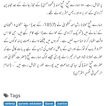
پر شامل رہے۔ وہ ہمارے شیخ، شیخ الہند (محمودحسنؒ) کے حجاز جانے کے بعد مجاہدین
آزادی کے سربراہ اور رئیس مقرر ہوئے تھے۔
ہمارے شیخ مولانا رشیداحمد گنگوہیؒ نے (1857ء کے بعد) اپنے سکون و اطمینان
کے زمانے میں (تحریک ِآزادی کے حوالے سے) ایسے کام کیے ہیں، جن کا اس
وقت اظہار کرنا مناسب نہیں ہے۔ گھروں میں بیٹھنے والے رجعت پسند لوگوں کے
مکر و فریب کو توڑنے اور ان کے باطل دعوؤں کی تردید کے لیے یہ بات کافی ہے کہ
حضرت مولانا شاہ عبدالرحیم رائے پوریؒ جیسے لوگ ہمارے شیخ (حضرت گنگوہیؒ اور
حضرت شیخ الہندؒ) کی سیاسی جماعت میں پورے طور پر شامل رہے ہیں‘‘۔ (الہام
الرحمن فی تفسیر القرآن)
Tags
rahimia
quranic edutaion
Quran
Justice