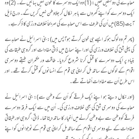
معاہدے کی دو شِقیں تھیں: (1) وہ ایک دوسرے کا خون نہیں بہائیں گے۔ (2) وہ
ایک دوسرے کو اپنے گھروں سے باہر نکال کر جلاوطن نہیں کریں گے۔ درجِ ذیل
آیت (85) میں اُن کی طرف سے اس معاہدے کی صریحاً خلاف ورزی کا ذکر ہے۔
(پھر تم وہ لوگ ہو کہ ایسے ہی خون کرتے ہو آپس میں): بنی اسرائیل نے معاہدے
کی پہلی شِق کی خلاف ورزی کی اور اپنے سماج میں ذاتی مفادات اور گروہی طبقات کی
بنیاد پر ایک دوسرے کا قتل کرنا شروع کردیا۔ طاقت ور حکمران طبقے دوسری
اقوام کے لوگوں کے ساتھ مل کر اپنی ہی قوم کے انسانوں کو قتل کرتے تھے۔ اور
اس طرح اُن سے مفادات اُٹھاتے تھے۔
(اور نکال دیتے ہو اپنے ایک فرقے کو اُن کے وطن سے): بنی اسرائیل نے
معاہدے کی دوسری شِق کی بھی خلاف ورزی کی۔ اُن میں سے ایک فرقہ دوسرے
فرقے کو وطن سے بے وطن کرنے میں اَغیار کا ساتھ دیتا تھا۔ ذاتی، گروہی اور طبقاتی
مفادات کے لیے دوسری اقوام کے ساتھ مل کر اپنی ہی قوم کے نوجوانوں کو اپنے