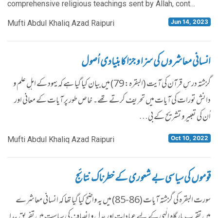
comprehensive religious teachings sent by Allah, cont…
Jun 14, 2023
Mufti Abdul Khaliq Azad Raipuri
انسانی معاشروں کی سزا و جزا کا بنیادی اُصول
گزشتہ درسِ قرآن کی آیت (البقرہ: 79) میں بیان کیا گیا ہے کہ یہود کے اہلِ علم و
دانش تورات کی آیات میں تحریف کرتے تھے۔ خاص طور پر آیات کے معانی اور
اُن کی تعبیر و تشریح کے بی…
Oct 10, 2022
Mufti Abdul Khaliq Azad Raipuri
قوموں کی سیاسی بے شعوری کے خطرناک نتائج
سورت البقرہ کی گزشتہ آیات (86-85) میں یہ واضح کیا گیا تھا کہ انسانی معاشرے
میں تقربِ بارگاہِ الٰہی کے لیے عبادات اور عدل و انصاف کی سیاست میں تفریق پیدا