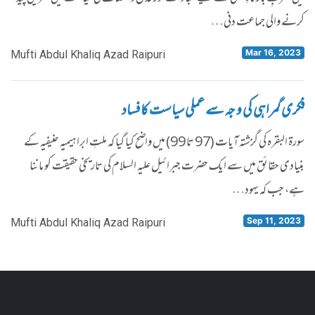
کرنے والی جماعت دنی…
Mar 16, 2023
Mufti Abdul Khaliq Azad Raipuri
فکری گمراہی کی و جہ سے عملی سیاست کا فساد
سورۃ البقرہ کی گزشتہ آیات (97 تا 99) میں واضح کیا گیا کہ ملتِ ابراہیمیہ حنیفیہ کے
بنیادی حقائق میں سے ایک حضرت جبرائیل علیہ السلام کی تاریخی حقیقت کو ماننا
ہے، جب کہ یہود…
Sep 11, 2023
Mufti Abdul Khaliq Azad Raipuri