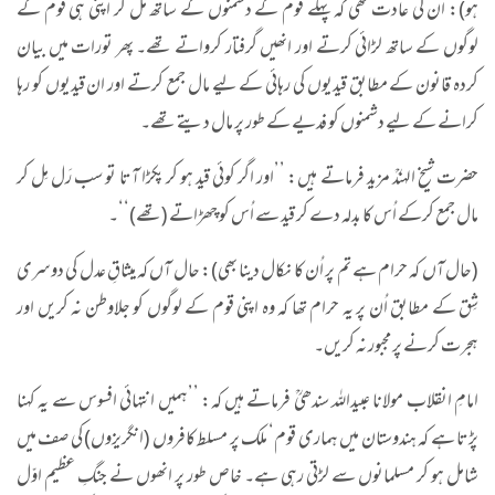
ہو): اُن کی عادت تھی کہ پہلے قوم کے دشمنوں کے ساتھ مل کر اپنی ہی قوم کے
لوگوں کے ساتھ لڑائی کرتے اور انھیں گرفتار کرواتے تھے۔ پھر تورات میں بیان
کردہ قانون کے مطابق قیدیوں کی رہائی کے لیے مال جمع کرتے اور ان قیدیوں کو رہا
کرانے کے لیے دشمنوں کو فدیے کے طور پر مال دیتے تھے۔
حضرت شیخ الہندؒ مزید فرماتے ہیں: ’’اور اگر کوئی قید ہو کر پکڑا آتا تو سب رَل مِل کر
مال جمع کرکے اُس کا بدلہ دے کر قید سے اُس کو چھڑاتے (تھے)‘‘۔
(حال آں کہ حرام ہے تم پر اُن کا نکال دینا بھی): حال آں کہ میثاقِ عدل کی دوسری
شِق کے مطابق اُن پر یہ حرام تھا کہ وہ اپنی قوم کے لوگوں کو جلاوطن نہ کریں اور
ہجرت کرنے پر مجبور نہ کریں۔
امامِ انقلاب مولانا عبیداللہ سندھیؒ فرماتے ہیں کہ: ’’ہمیں انتہائی افسوس سے یہ کہنا
پڑتا ہے کہ ہندوستان میں ہماری قوم‘ ملک پر مسلط کافروں (انگریزوں) کی صف میں
شامل ہو کر مسلمانوں سے لڑتی رہی ہے۔ خاص طور پر انھوں نے جنگِ عظیم اوّل