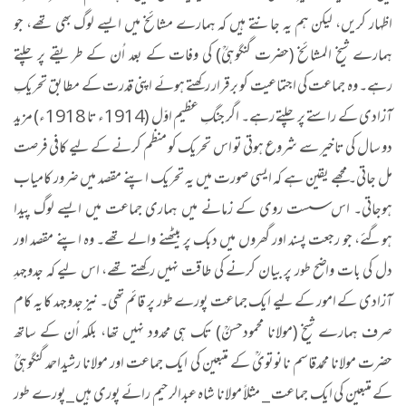
اظہار کریں، لیکن ہم یہ جانتے ہیں کہ ہمارے مشائخ میں ایسے لوگ بھی تھے، جو
ہمارے شیخ المشائخ (حضرت گنگوہیؒ) کی وفات کے بعد اُن کے طریقے پر چلتے
رہے۔ وہ جماعت کی اجتماعیت کو برقرار رکھتے ہوئے اپنی قدرت کے مطابق تحریکِ
آزادی کے راستے پر چلتے رہے۔ اگر جنگِ عظیم اوّل (1914ء تا 1918ء) مزید
دو سال کی تاخیر سے شروع ہوتی تو اس تحریک کو منظم کرنے کے لیے کافی فرصت
مل جاتی۔ مجھے یقین ہے کہ ایسی صورت میں یہ تحریک اپنے مقصد میں ضرور کامیاب
ہوجاتی۔ اس سست روی کے زمانے میں ہماری جماعت میں ایسے لوگ پیدا
ہوگئے، جو رجعت پسند اور گھروں میں دبک پر بیٹھنے والے تھے۔ وہ اپنے مقصد اور
دل کی بات واضح طور پر بیان کرنے کی طاقت نہیں رکھتے تھے، اس لیے کہ جدوجہدِ
آزادی کے امور کے لیے ایک جماعت پورے طور پر قائم تھی۔ نیز جدوجہد کا یہ کام
صرف ہمارے شیخ (مولانا محمودحسنؒ) تک ہی محدود نہیں تھا، بلکہ اُن کے ساتھ
حضرت مولانا محمدقاسم نانوتویؒ کے متبعین کی ایک جماعت اور مولانا رشیداحمد گنگوہیؒ
کے متبعین کی ایک جماعت _ مثلاً مولانا شاہ عبدالرحیم رائے پوری ہیں _پورے طور