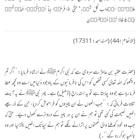
عَلَیۡہِمۡ اَبۡوَابَ کُلِّ شَیۡءٍ ؕ حَتّٰۤی اِذَا فَرِحُوۡا بِمَاۤ اُوۡتُوۡۤا اَخَذۡنٰہُمۡ
بَغۡتَۃً فَاِذَا ہُمۡ مُّبۡلِسُوۡنَ
(الانعام: 44) (مسند احمد: 17311)
(حضرت عقبہ بن عامرؓ سے مروی ہے کہ نبی اکرمﷺ نے ارشاد فرمایا: ’’اگر تم
دیکھو کہ اللہ تعالیٰ کسی شخص کو اس کی نافرمانیوں کے باوجود دُنیا میں اسے وہ کچھ عطا
فرما رہا ہے جو وہ چاہتا ہے تو یہ اِستدراج (ڈھیل) ہے۔ پھر نبیﷺ نے یہ آیت
تلاوت فرمائی کہ: ’’جب انھوں نے ان چیزوں کو فراموش کردیا، جن کے ذریعے
انھیں نصیحت کی گئی تھی تو ہم نے ان پر ہر چیز کے دروازے کھول دیے۔ حتیٰ کہ
جب وہ خود کو ملنے والی نعمتوں پر اِترانے لگے تو ہم نے اچانک انھیں پکڑ لیا اور وہ
نااُمید ہوکر رہ گئے‘‘۔)