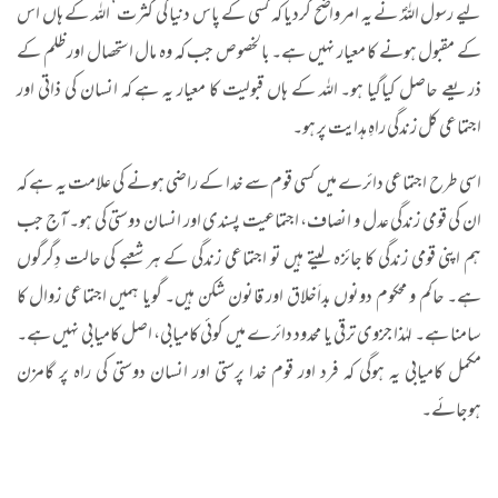
لیے رسول اللہؐ نے یہ امر واضح کردیا کہ کسی کے پاس دنیا کی کثرت‘ اللہ کے ہاں اس
کے مقبول ہونے کا معیار نہیں ہے۔ بالخصوص جب کہ وہ مال استحصال اور ظلم کے
ذریعے حاصل کیاگیا ہو۔ اللہ کے ہاں قبولیت کا معیار یہ ہے کہ انسان کی ذاتی اور
اجتماعی کل زندگی راہِ ہدایت پر ہو۔
اسی طرح اجتماعی دائرے میں کسی قوم سے خدا کے راضی ہونے کی علامت یہ ہے کہ
ان کی قومی زندگی عدل و انصاف، اجتماعیت پسندی اور انسان دوستی کی ہو۔ آج جب
ہم اپنی قومی زندگی کا جائزہ لیتے ہیں تو اجتماعی زندگی کے ہر شعبے کی حالت دِگرگوں
ہے۔ حاکم و محکوم دونوں بداَخلاق اور قانون شکن ہیں۔ گویا ہمیں اجتماعی زوال کا
سامنا ہے۔ لہٰذا جزوی ترقی یا محدود دائرے میں کوئی کامیابی، اصل کامیابی نہیں ہے۔
مکمل کامیابی یہ ہوگی کہ فرد اور قوم خدا پرستی اور انسان دوستی کی راہ پر گامزن
ہوجائے۔