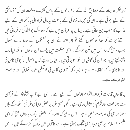
زیرِنظر حدیث کے مطابق اللہ کے نافرمانوں کے پاس کثرتِ دولت ان کی آزمائش
کے لیے ہوتی ہے۔ ان کی مجرمانہ زندگی کے باعث یہ مالی فراوانی بالآخر ان کے لیے
عذاب کا سبب بن جاتی ہے۔ چناں چہ قرآن میں ہے کہ وہ لوگ جو اللہ کی نافرمانی میں
اتنے بڑھے کہ خدا کو بھول گئے تو پھر اللہ نے ان پر نعمتوں کے دروازے کھول
دیے، حتیٰ کہ وہ اس میں مگن ہوگئے۔ اسی غفلت میں پڑے ان لوگوں کو اللہ اچانک
پکڑ لیتے ہیں، پھر ان کی خوشیاں ہَوا ہوجاتی ہیں۔ خیال رہے کہ یہ اصول دُنیوی کامیابی
اور ناکامی کے لحاظ سے ہے، جب کہ اُخروی کامیابی کاتعلق عمدہ اَخلاق اور درست
عقائد سے ہے۔
یہ قانونِ قدرت فرد اور اَقوام دونوں کے لیے ہے۔ اسی لیے آپﷺ نے قرآن
سے جماعت اور قوم کی مثال دی ہے۔ گویا کسی فرد پر محض دنیا کی فراخی‘ اللہ کے ہاں
رضامندی کی علامت نہیں ہے۔ اس لیے کہ اللہ کے بعض نیک بندوں حتیٰ کہ انبیا
علیہم السلام پر بھی دنیا بڑی تنگ ہوتی ہے۔ وہ فاقوں میں زندگی گزارتے ہیں۔ اس