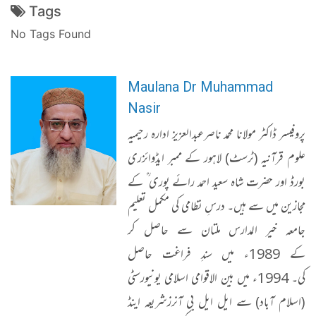
Tags
No Tags Found
Maulana Dr Muhammad
Nasir
پروفیسر ڈاکٹر مولانا محمد ناصرعبدالعزیز ادارہ رحیمیہ
علوم قرآنیہ (ٹرسٹ) لاہور کے ممبر ایڈوائزری
بورڈ اور حضرت شاہ سعید احمد رائے پوری ؒ کے
مجازین میں سے ہیں۔ درسِ نظامی کی مکمل تعلیم
جامعہ خیر المدارس ملتان سے حاصل کر
کے 1989ء میں سندِ فراغت حاصل
کی۔ 1994ء میں بین الاقوامی اسلامی یونیورسٹی
(اسلام آباد) سے ایل ایل بی آنرزشریعہ اینڈ