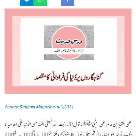
Source: Rahimia Magazine July,2021
عَنْ عُقْبَۃَ بْنِ عَامرٍ عَنِ النَّبِيِّﷺ: قَالَ إذا رَأَیْتَ اللّٰہَ یُعْطِی الْعَبْدَ مِنَ الدُّنْیَا عَلٰی مَعَاصِیہِ مَا
یُحِبُّ فَإِنَّمَا ھُوَ اسْتِدْرَاجٌ ثُمَّ تَلَا رَسُولُ اللَّہُﷺ
:
فَلَمَّا نَسُوۡا مَا ذُکِّرُوۡا بِہٖ فَتَحۡنَا