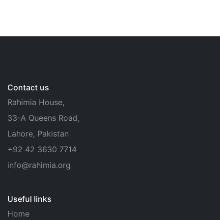
Contact us
Rahimia House,
33-A Queens Road,
Lahore, Pakistan
+92 42 3630 7714
info@rahimia.org
Useful links
Home