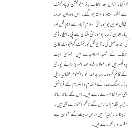
لاءکیا۔ ازاں بعد پنجاب ہائر ایجوکیشن ڈیپارٹمنٹ
سے بطور استاد وابستہ ہوگئے۔ اس دوران علامہ
اقبال اوپن یونیورسٹی اسلام آباد سے ایم فل اور
بہاء الدین زکریا یونیورسٹی ملتان سے پی۔ایچ۔ڈی
کی سند حاصل کی۔ آج کل گورنمنٹ گریجویٹ کالج
جھنگ کے شعبہ اسلامیات میں ایسوسی ایٹ
پروفیسرہیں اور مولانا شاہ عبد العزیز رائے پوریؒ
کے قائم کردہ مدرسہ جامعہ انوار العلوم عثمانیہ ریل
بازار جھنگ صدر کے اہتمام و انصرام کے فرائض
بھی سرانجام دے رہے ہیں۔ اس کے ساتھ ساتھ
رحیمیہ نظام المدارس کے ناظم امتحانات بھی ہیں۔
"ماہنامہ رحیمیہ" میں درسِ حدیث کے عنوان سے
سلسلہ وار لکھ رہے ہیں۔