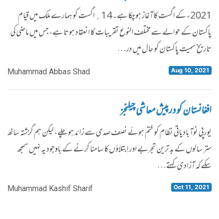
2021ء کے اگست کا آغاز ہوچکا ہے۔ 14؍ اگست کو ہمارے ملک میں قیامِ
پاکستان کے حوالے سے مختلف النوع تقریبات کا انعقاد ہوتا ہے، جس میں ماضی کی
تاریخ سمیت پاکستان کو حال میں در…
Aug 10, 2021
Muhammad Abbas Shad
افغانستان کو درپیش معاشی چیلنجز
یورپی نوآبادیاتی نظام کو ختم ہوئے نصف صدی سے زائد ہوچلے، لیکن ہم گزشتہ ساٹھ
ستر سالوں کے بد ترین تجربے اور اِبتلاؤں کا سامنا کرنے کے باوجود یہ نہیں سمجھ
سکے کہ آزادی کہتے…
Oct 11, 2021
Muhammad Kashif Sharif