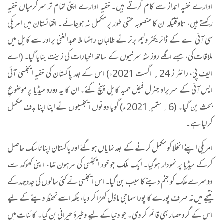
ادارے خفیہ انداز سے کام کرتے ہیں۔ خفیہ ادارے اپنی تمام تر سرگرمیاں خفیہ
رکھتے ہیں، تاوقتیکہ ان کا منصوبہ حتمی طور پر مکمل نہ ہوجائے۔ افغانستان میں امریکی
سی آئی اے کے ڈائریکٹر ولیم برنر نے طالبان رہنما ملا عبدالغنی برادر سے کابل میں
ملاقات کی، جسے اگلے روز شہ سرخیوں کے ساتھ اخبارات کی زینت بنایا گیا۔ (اے
ایف پی، رائٹر ز 24؍ اگست 2021ء) اس کے بعد پاکستان کی خفیہ ایجنسی آئی
ایس آئی کے سربراہ جنرل فیض حمید کابل پہنچ گئے۔ ان کا یہ دورہ میڈیا پر موضوعِ
بحث بن گیا۔ (6؍ ستمبر 2021ء) گویا دونوں ایجنسیوں نے اپنا اپنا ہدف مکمل
کرلیا ہے۔
امریکی اپنے انخلا کو مکمل کر نے کے بعد نمایاں ہوگئے اور پاکستان اپنا ٹاسک حاصل
کرکے میڈیا پر نمودار ہوگیا۔ ایک ملک جو خود ایجنسی کی مرہون تھا، ا پنی کھوکھ سے
دوسرے ملک کو جنم دینے کا سبب بن گیا۔ اس ایجنسی نے کئی سالوں کی جدوجہد کے
نتیجے میں نہ صرف پورے کا پورا سماجی ماڈل کھڑا کر دیا، بلکہ اسے تحفظ دینے کے لیے
اس کے گرد حصار بھی قائم کر دی۔ جو دنیا کے لیے وطیرۂ حیرانی بن گیا۔ کائنات میں