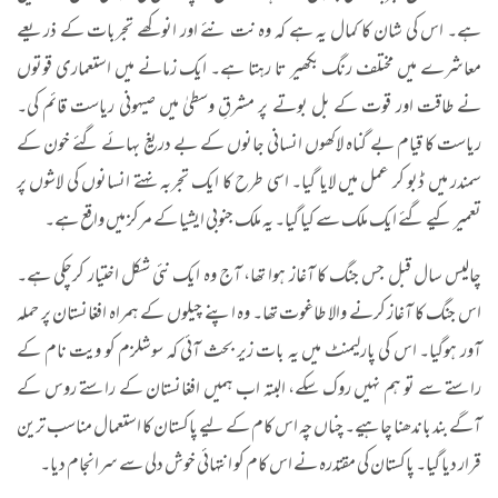
ہے۔ اس کی شان کا کمال یہ ہے کہ وہ نت نئے اور انوکھے تجربات کے ذریعے
معاشرے میں مختلف رنگ بکھیر تا رہتا ہے۔ ایک زمانے میں استعماری قوتوں
نے طاقت اور قوت کے بل بوتے پر مشرقِ وسطیٰ میں صیہونی ریاست قائم کی۔
ریاست کا قیام بے گناہ لاکھوں انسانی جانوں کے بے دریغ بہائے گئے خون کے
سمندر میں ڈبو کر عمل میں لایا گیا۔ اسی طرح کا ایک تجربہ نہتے انسانوں کی لاشوں پر
تعمیر کیے گئے ایک ملک سے کیا گیا۔ یہ ملک جنوبی ایشیا کے مرکز میں واقع ہے۔
چالیس سال قبل جس جنگ کا آغاز ہوا تھا، آج وہ ایک نئی شکل اختیار کرچکی ہے۔
اس جنگ کا آغاز کرنے والا طاغوت تھا۔ وہ اپنے چیلوں کے ہمراہ افغانستان پر حملہ
آور ہوگیا۔ اس کی پارلیمنٹ میں یہ بات زیر بحث آئی کہ سوشلزم کو ویت نام کے
راستے سے تو ہم نہیں روک سکے، البتہ اب ہمیں افغانستان کے راستے روس کے
آگے بند باندھنا چاہیے۔ چناں چہ اس کام کے لیے پاکستان کا استعمال مناسب ترین
قرار دیا گیا۔ پاکستان کی مقتدرہ نے اس کام کو انتہائی خوش دلی سے سرانجام دیا۔