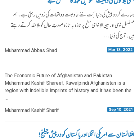
جنگی بلاکوں کی ذہنیت‘ کلونیل عہد کا تسلسل ہے
ہمارے گرد و پیش کی دنیا‘ نِت نئے حادثات و واقعات کی زد میں رہتی ہے۔ ہم
مسلسل قومی اور بین الاقوامی سطح پر تازہ بہ تازہ صورتِ حال کو ملاحظہ کرتے رہتے
ہیں۔ آج کی دُنیا …
Mar 18, 2022
Muhammad Abbas Shad
The Economic Future of Afghanistan and Pakistan
Muhammad Kashif Shareef, Rawalpindi Afghanistan is a
region with indelible imprints of history and it has been the
…
Sep 10, 2021
Muhammad Kashif Sharif
افغانستان سے امریکی انخلا اور پاکستان کو درپیش چیلنج!