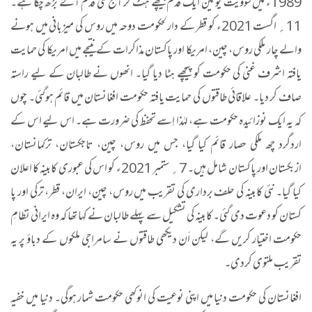
1989
ء میں سوویت یونین ایک قدم پیچھے ہٹ کر آج کئی قدم آگے بڑھ چکا ہے۔
11؍ اگست 2021ء کو قطر کے دارلحکومت دوحہ میں روس کی میزبانی میں ہونے
والے چار ملکی روس، چین، امریکا اور پاکستان مذاکرات کے نتیجے میں امریکا کی حمایت
یافتہ اشرف غنی کی حکومت کو پیچھے ہٹا دیا گیا۔ انھوں نے طالبان کے لیے راستہ
صاف کر دیا۔ علاقائی طاقتوں کی حمایت یافتہ حکومت افغانستان میں قائم ہوگئی۔ چوں
کہ یہ ایک نوزائیدہ حکومت ہے، لہٰذا اِسے تحفظ کی ضرورت ہے۔ اس لیے اس کے
اردگرد چھ ملکی حصار قائم کیا گیا، جس میں روس، چین، تاجکستان، ترکمانستان،
ازبکستان اور پاکستان شامل ہیں۔ 7؍ ستمبر 2021ء کو اس کی عبوری کابینہ کا اعلان
کیا گیا۔ نئی کابینہ کی حلف برداری کی تقریب میں روس، چین، ایران، قطر، ترکی اور پا
کستان کو دعوت دی گئی۔ کابینہ کی تشکیل سے پہلے طالبان نے کہا تھا کہ وہ ایرانی نظامِ
حکومت اختیار کریں گے، لیکن اَن دیکھی طاقتوں نے سامراجی ملکوں کے دباؤ پر یہ
تقریب ملتوی کردی۔
افغانستان کی حکومت دنیا میں اپنی نوعیت کی انوکھی حکومت شمار ہوگی۔ دنیا میں خفیہ