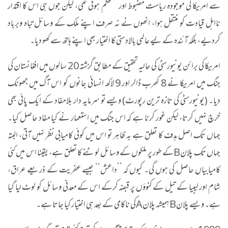
سے امریکا کی موجودہ ریاست مضبوط اور مستحکم ہوئی تھی، لیکن جوں ہی اس کا اقتدار
نااہل قیادت کو منتقل ہوا، انھوں نے نہ صرف اپنے ملک کے وسائل تباہ وبرباد
کردیے، بلکہ آئندہ کے لیے عالمی بالادستی کا اختیار بھی اپنے ہاتھ سے کھو دیا۔
امریکا کی برائن یونیورسٹی کی حالیہ تحقیق کے مطابق گزشتہ 20 سالوں میں افغانستان کی
جنگ میں امریکا نے 8 کھرب ڈالر اور 9 لاکھ انسانی جانوں کو اس آگ میں جھونک
دیا۔ (یونیورسٹی کی تازہ ترین رپورٹ) ویسے تو سرمایہ دار بلامفاد کے ایک پائی بھی
خرچ نہیں کرتا، لیکن غور کرنا ہے کہ اس جنگ میں استعمار نے کیا مفاد حاصل کیا۔
جہاں تک اصل ہدف کا تعلق ہے بہ ظاہر تو اس میں کوئی کامیابی نظر نہیں آتی، البتہ
جہاں تک پلان
B
کے طور پر ملکوں کے وسائل لوٹنے کا تعلق ہے، یقینا اس میں کئی
کامیابیاں حاصل کی ہوں گی۔ کیوں کہ ’’داعش‘‘ جیسے عفریت کے ذریعے عراق،
شام اور لیبیا کے تیل کے کنوؤں پر قبضہ کرکے اس کے معدنی وسائل کو لوٹ لیا گیا
ہے۔ ویسے پلان
B
ہمیشہ پلان
A
کی ناکامی کے بعد ہی اختیار کیا جاتا ہے۔