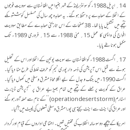
14
؍ اپریل 1988ء کو سوئٹزرلینڈ کے شہر جنیوا میں افغانستان سے سوویت فوجوں
کے انخلا کے معاہدے پر دستخط ہوگئے۔ یہ معاہدہ چھ سال کی مسلسل کوششوںکے
نتیجے میں تشکیل پایا تھا۔ 38 صفحات کے اس تاریخی معاہدے کے مطابق سوویت
افواج کی واپسی کا عمل 15؍ مئی 1988ء سے 15؍ فروری 1989ء تک
مکمل ہونا طے پایا۔
17
؍ اگست 1988ء کو افغانستان سے سویت یونین کے انخلا اور اس کے تحلیل
ہونے سے قبل اس آپریشن کی ذمہ دار پوری ٹیم کو حرفِ غلط کی طرح مٹا دیا گیا۔
اگست 1990ء میں جنگ و جدل کے لیے اگلا محاذ مشرقِ وسطیٰ میں کھول دیا گیا۔
عراق کے کویت پر حملے کے نتیجے میں تمام بھیڑیے عراق پر ’’آپریشن ڈیزرٹ
اسٹارم
‘‘ (operation desert storm)
کے نام سے حملہ آور ہوگئے
اور عراق کی اینٹ سے اینٹ بجتے ہی پورا مشرقِ وسطیٰ شعلوں کی لپیٹ میں آگیا۔
امریکا کے پیچھے دو سوسالہ انقلاب کی محنتیں تھیں۔ اجتماعی اداروں کے قیام اور کردار