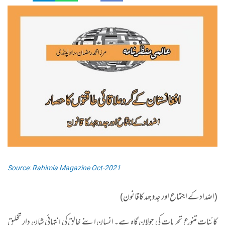
Source: Rahimia Magazine Oct-2021
(اضداد کے اجتماع اور جدوجہد کاقانون)
کائنات متنوع تجربات کی جولان گاہ ہے۔ انسان اپنے خالق کی انتہائی شان دار تخلیق