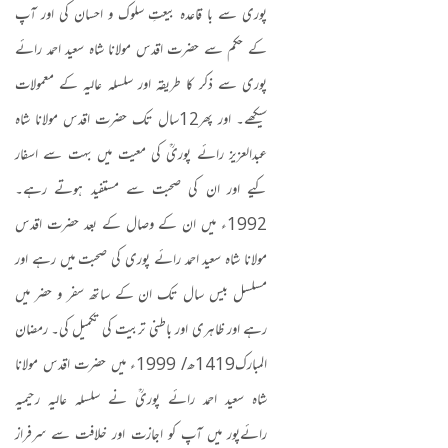
پوری سے با قاعدہ بیعتِ سلوک و احسان کی اور آپ
کے حکم سے حضرت اقدس مولانا شاہ سعید احمد رائے
پوری سے ذکر کا طریقہ اور سلسلہ عالیہ کے معمولات
سیکھے۔ اور پھر
12
سال تک حضرت اقدس مولانا شاہ
عبدالعزیز رائے پوریؒ کی معیت میں بہت سے اسفار
کیے اور ان کی صحبت سے مستفید ہوتے رہے۔
1992
ء میں ان کے وصال کے بعد حضرت اقدس
مولانا شاہ سعید احمد رائے پوری کی صحبت میں رہے اور
مسلسل بیس سال تک ان کے ساتھ سفر و حضر میں
رہے اور ظاہری اور باطنی تربیت کی تکمیل کی۔ رمضان
المبارک
1419
ھ
/ 1999
ء میں حضرت اقدس مولانا
شاہ سعید احمد رائے پوریؒ نے سلسلہ عالیہ رحیمیہ
رائےپور میں آپ کو اجازت اور خلافت سے سرفراز