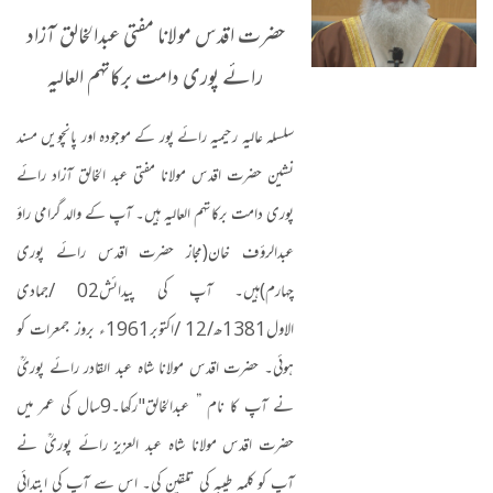
حضرت اقدس مولانا مفتی عبدالخالق آزاد
رائے پوری دامت برکاتہم العالیہ
سلسلہ عالیہ رحیمیہ رائے پور کے موجودہ اور پانچویں مسند
نشین حضرت اقدس مولانا مفتی عبد الخالق آزاد رائے
پوری دامت برکاتہم العالیہ ہیں۔ آپ کے والد گرامی راؤ
عبدالرؤف خان
(
مجاز حضرت اقدس رائے پوری
چہارم
)
ہیں۔ آپ کی پیدائش
02 /
جمادی
الاول
1381
ھ
/12 /
اکتوبر
1961
ء بروز جمعرات کو
ہوئی۔ حضرت اقدس مولانا شاہ عبد القادر رائے پوریؒ
نے آپ کا نام ” عبدالخالق
"
رکھا۔
9
سال کی عمر میں
حضرت اقدس مولانا شاہ عبد العزیز رائے پوریؒ نے
آپ کو کلمہ طیبہ کی تلقین کی۔ اس سے آپ کی ابتدائی