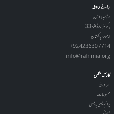
برائے رابطہ
رحیمیہ ہاوس,
33-A کوئنز روڈ ,
لاہور، پاکستان
+92 42 3630 7714
info@rahimia.org
کارآمد لنکس
سر ورق
مطبوعات
پرائیویسی پالیسی