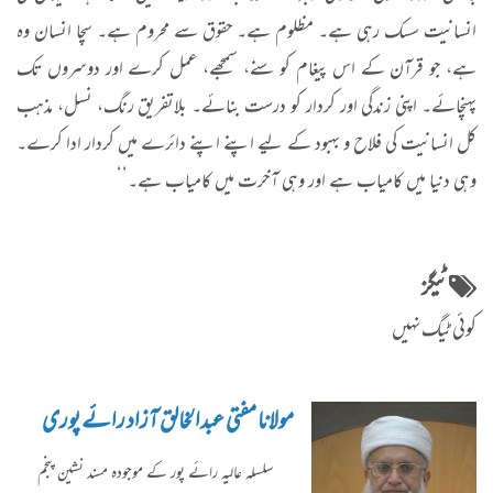
انسانیت سسک رہی ہے۔ مظلوم ہے۔ حقوق سے محروم ہے۔ سچا انسان وہ
ہے، جو قرآن کے اس پیغام کو سنے، سمجھے، عمل کرے اور دوسروں تک
پہنچائے۔ اپنی زندگی اور کردار کو درست بنائے۔ بلاتفریق رنگ، نسل، مذہب
کل انسانیت کی فلاح و بہبود کے لیے اپنے اپنے دائرے میں کردار ادا کرے۔
وہی دنیا میں کامیاب ہے اور وہی آخرت میں کامیاب ہے۔‘‘
ٹیگز
کوئی ٹیگ نہیں
مولانا مفتی عبدالخالق آزاد رائے پوری
سلسلہ عاليہ رائے پور کے موجودہ مسند نشین پنجم