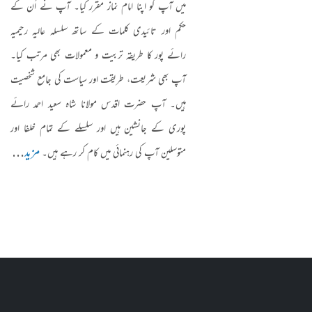
میں آپ کو اپنا امام نماز مقرر کیا۔ آپ نے اُن کے
حکم اور تائیدی کلمات کے ساتھ سلسلہ عالیہ رحیمیہ
رائے پور کا طریقہ تربیت و معمولات بھی مرتب کیا۔
آپ بھی شریعت، طریقت اور سیاست کی جامع شخصیت
ہیں۔ آپ حضرت اقدس مولانا شاہ سعید احمد رائے
پوری کے جانشین ہیں اور سلسلے کے تمام خلفا اور
مزید
...
متوسلین آپ کی رہنمائی میں کام کر رہے ہیں۔