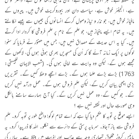
پر مسلط ہے۔ ہر آدمی پریشان ہے، لیکن مذہبی رہنما خوش ہے، ڈاکٹر خوش
ہے، انجینئر خوش ہے، سیاست دان اور بیوروکریٹ خوش ہیں۔ پیروں کے
مافیاز خوش ہیں، جو نذر و نیاز وصول کرکے انسانوں کی جیبوں سے پیسے نکالتے
ہیں۔ یہ تمام ایسے مافیاز ہیں، جو علم کے نام پر علم فروشی کا کردار ادا کرتے
ہیں۔ کیا یہ اس حدیث کے مصداق نہیں ہیں، جس میں حضوؐر نے فرمایا کہ سنو!
لوگوں پر ایک زمانہ آئے گا کہ اُن کی مسجدیں بھری ہوئی ہوں گی، لاکھوں کے
مجمعے ہوں گے، لیکن وہ ہدایت سے خالی ہوں گی۔ (شعب الایمان للبیہقی:
1763) بڑے بڑے علما ہوں گے۔ بڑے اچھے وعظ کہیں گے۔ تقریریں
بڑی اچھی بیان کریں گے، لیکن علم فروش ہوں گے۔ عمل درآمد نہیں کریں
گے۔ جو کہیں گے، وہ عمل نہیں کریں گے۔ کیا آج ہمارے سامنے بالکل
وہی صورتِ حال اور نقشہ نہیں ہے ؟
ایسے موقع پر توبہ کا حکم دیا گیا ہے کہ اے تمام لوگو! واضح طور پر توبہ کرو۔ علم
فروشی سے باز آجاؤ۔ سرمایہ پرستی کے دائرے سے نکلو۔ اللہ کا ڈر پیدا کرو۔ یہ
بائیس کروڑ مخلوق تمھاری وجہ سے عذاب اور اذیت میں مبتلا ہے۔ یہاں کی