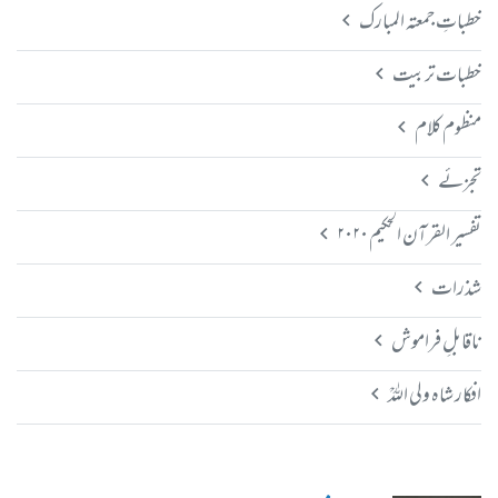
خطباتِ جمعتہ المبارک
خطبات تربیت
منظوم کلام
تجزئے
تفسیر القرآن الحکیم ۲۰۲۰
شذرات
ناقابلِ فراموش
افکار شاہ ولی اللہؒ