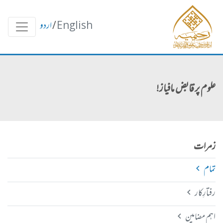
English
/
اردو
علوم پر قابض مافیاز!
زمرات
تمام
رفتارِکار
اہم مضامین