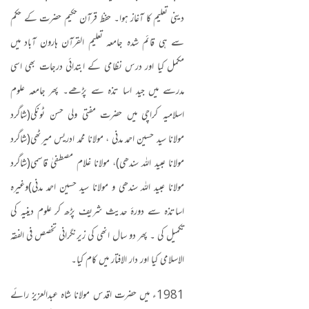
دینی تعلیم کا آغاز ہوا۔ حفظ قرآن حکیم حضرت کے حکم
سے ہی قائم شدہ جامعہ تعلیم القرآن ہارون آباد میں
مکمل کیا اور درس نظامی کے ابتدائی درجات بھی اسی
مدرسے میں جید اسا تذہ سے پڑھے۔ پھر جامعہ علوم
اسلامیہ کراچی میں حضرت مفتی ولی حسن ٹونکی
(
شاگرد
مولانا سید حسین احمد مدنی ، مولانا محمد ادریس میرٹھی
(
شاگرد
مولانا عبید اللہ سندھی
)
، مولانا غلام مصطفیٰ قاسمی
(
شاگرد
مولانا عبید اللہ سندھی و مولانا سید حسین احمد مدنی
)
وغیرہ
اساتذہ سے دورۂ حدیث شریف پڑھ کر علوم دینیہ کی
تکمیل کی ۔ پھر دو سال انھی کی زیرنگرانی تخصص فی الفقہ
الاسلامی کیا اور دار الافتار میں کام کیا۔
1981
ء میں حضرت اقدس مولانا شاہ عبدالعزیز رائے