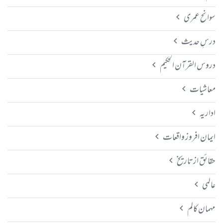
سوانح عمری
درسِ حدیث
دروس القرآن الحکیم
معاشیات
اداریہ
ایمان افروز واقعات
حقائق از تاریخ
عالمی
مہمان کالم