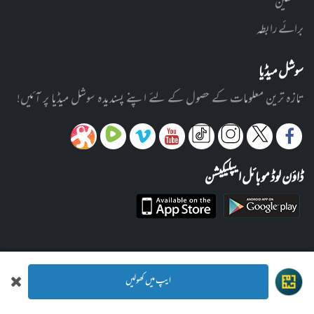
مصنفین
برائے رابطہ
سوشل میڈیا
تازہ ترین معلومات کے حصول کے لئے اپنے پسندیدہ سوشل میڈیا پر آئیں!
ڈاؤن لوڈ موبائل ایپلیکیشن
ایپ میں کھولیں
© 2012-2026 ادارہ رحیمیہ علوم قرآنیہ (ٹرسٹ) لاہور