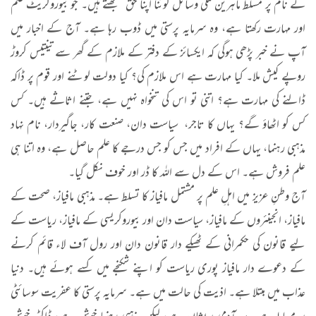
کے نام پر مسلط ماہرین ملکی وسائل لوٹنا اپنا حق سمجھتے ہیں۔ جو بیوروکریٹ علم
اور مہارت رکھتا ہے، وہ سرمایہ پرستی میں ڈوب رہا ہے۔ آج کے اخبار میں
آپ نے خبر پڑھی ہوگی کہ ایکسائز کے دفتر کے ملازم کے گھر سے تینتیس کروڑ
روپے کیش ملا۔ کیا مہارت ہے اس ملازم کی؟ کیا دولت لوٹنے اور قوم پر ڈاکہ
ڈالنے کی مہارت ہے؟ اتنی تو اس کی تنخواہ نہیں ہے، جتنے اثاثے ہیں۔ کس
کس کو اٹھاؤ گے؟ یہاں کا تاجر، سیاست دان، صنعت کار، جاگیردار، نام نہاد
مذہبی رہنما، یہاں کے افراد میں جس کو جس درجے کا علم حاصل ہے، وہ اتنا ہی
علم فروش ہے۔ اس کے دل سے اللہ کا ڈر اور خوف نکل گیا۔
آج وطنِ عزیز میں اہلِ علم پر مشتمل مافیاز کا تسلط ہے۔ مذہبی مافیاز، صحت کے
مافیاز، انجینئروں کے مافیاز، سیاست دان اور بیوروکریسی کے مافیاز، ریاست کے
لیے قانون کی حکمرانی کے ٹھیکے دار قانون دان اور رول آف لاء قائم کرنے
کے دعوے دار مافیاز پوری ریاست کو اپنے شکنجے میں کسے ہوئے ہیں۔ دنیا
عذاب میں مبتلا ہے۔ اذیت کی حالت میں ہے۔ سرمایہ پرستی کا عفریت سوسائٹی