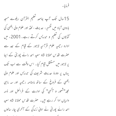
فرمایا۔
15
سال تک آپ جامعہ تعلیم القرآن ریلوے مسجد
ہارون آباد میں تفسیر، حدیث ، فقہ اور علوم ولی اللہی کی
کتابوں کی تعلیم و تدریس کرتے رہے۔
2001
ء میں
ادارہ رحیمیہ علوم قرآنیہ لاہور کے قیام کے بعد سے
حضرت اقدس مولانا شاہ سعید احمد رائے پوریؒ کے ایما
پر لاہور میں مستقل قیام کیا۔ اس وقت سے اب تک
یہاں پر دورۂ حدیث شریف کی تدریس اور علوم ولی
اللہی کے فروغ کے ساتھ ماہنامہ رحیمیہ اور سہ ماہی
مجلہ
"
شعور و آگہی" کی ادارت کے فرائض اور ذمہ
داریاں ادا کر رہے ہیں۔ حضرت اقدس مولانا شاہ سعید
احمد رائے پوریؒ نے اپنی زندگی کے آخری چار سالوں