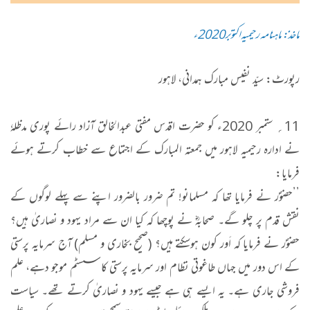
ماخذ: ماہنامہ رحیمیہ اکتوبر2020ء
رپورٹ: سیّد نفیس مبارک ہمدانی، لاہور
11؍ ستمبر 2020ء کو حضرت اقدس مفتی عبدالخالق آزاد رائے پوری مدظلہٗ
نے ادارہ رحیمیہ لاہور میں جمعتہ المبارک کے اجتماع سے خطاب کرتے ہوئے
فرمایا:
’’حضوؐر نے فرمایا تھا کہ مسلمانو! تم ضرور بالضرور اپنے سے پہلے لوگوں کے
نقش قدم پر چلو گے۔ صحابہؓ نے پوچھا کہ کیا ان سے مراد یہود و نصاریٰ ہیں؟
حضوؐر نے فرمایا کہ اَور کون ہوسکتے ہیں؟ (صحیح بخاری و مسلم) آج سرمایہ پرستی
کے اس دور میں جہاں طاغوتی نظام اور سرمایہ پرستی کا سسٹم موجو دہے، علم
فروشی جاری ہے۔ یہ ایسے ہی ہے جیسے یہود و نصاریٰ کرتے تھے۔ سیاست