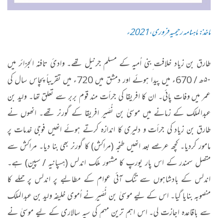
ماخذ: ماہنامہ رحیمیہ فروری،2021ء
طارق بن زیاد خلافت ِبنی اُمیہ کے مسلم جرنیل تھے۔ وادیٔ تافنہ الجزائر میں
۵۰ھ / 670ء میں پیدا ہوئے اور دمشق میں 720ء میں تقریباً پچاس سال کی
عمر میں وفات پائی۔ ان کا افریقا کی جرأت مند قوم بربر سے تعلق تھا۔ ولید بن
عبدالملک کے زمانے میں موسیٰ بن نُصَیر افریقا کے گورنر تھے۔ انھوں نے
طارق بن زیاد کی جرأت و دلیری کا اندازہ کرتے ہوئے انھیں فوجی خدمات پر
مامور کردیا۔ کچھ عرصے بعد انھیں طنجہ (مراکش) کا گورنر بھی بنا دیا۔ مراکش سے
متصل سمندر کے اس پار یورپ کا مشہور ملک اندلس (ہسپانیہ / سپین) ہے۔
اندلس کے بادشاہوں سے تنگ آئی عوام کے مطالبے پر اندلس پر حملے کا
منصوبہ بنایا گیا۔ اس کے لیے موسیٰ بن نُصَیر نے اُموی خلیفہ ولید بن عبدالملک
سے باقاعدہ اجازت لی۔ اس اہم ترین مہم کی سپہ سالاری کے لیے موسیٰ نے