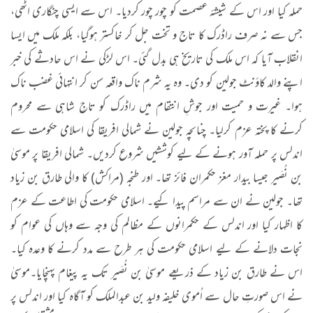
حملہ کیا اور اس کے شیشۂ عصمت کو چور چور کردیا۔ اس سے ایسی چنگاری اٹھی،
جس سے نہ صرف راڈرک کا تاج و تخت جل کر خاکستر ہوگیا، بلکہ ملک میں ایسا
انقلاب آیا کہ اس ملک کی تاریخ ہی بدل گئی۔ اس لڑکی نے اس حادثے کی خبر
اپنے والد کاؤنٹ جولین کو دی۔ وہ یہ شرم ناک واقعہ سن کر انتہائی غضب ناک
ہوا۔ غیرت و حمیت اور جوشِ انتقام میں راڈرک کو تاجِ شاہی سے محروم
کرنے کا پختہ عزم کرلیا۔ چناںچہ جولین نے شمالی افریقا کی اسلامی حکومت سے
اندلس پر حملہ آور ہونے کے لیے کوششیں شروع کردیں۔ شمالی افریقا پر موسیٰ
بن نُصَیر جیسا بیدار مغز حکمران فائز تھا۔ اور طنجہ (مراکش) کا والی طارق بن زیاد
تھا۔ جولین نے ان سے مراسم پیدا کیے۔ اسلامی حکومت کی اطاعت کے عزم
کا اظہار کیا اور اندلس کے حکمرانوں کے مظالم کی وجہ سے وہاں کی عوام کو
نجات دلانے کے لیے اسلامی حکومت کی ہر طرح سے مدد کرنے کا وعدہ کیا۔
اس نے طارق بن زیاد کے ذریعے موسیٰ بن نُصَیر تک یہ پیغام پہنچایا۔موسیٰ
نے اس صورتِ حال سے اُموی خلیفہ ولید بن عبدالملک کو آگاہ کیا اور اندلس پر