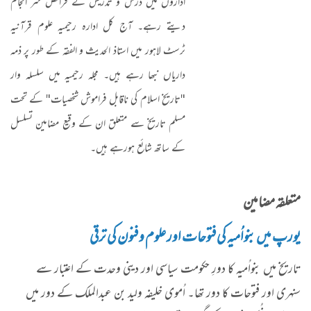
اداروں میں درس و تدریس کے فرائض سر انجام
دیتے رہے۔ آج کل ادارہ رحیمیہ علوم قرآنیہ
ٹرسٹ لاہور میں استاذ الحدیث و الفقہ کے طور پر ذمہ
داریاں نبھا رہے ہیں۔ مجلہ رحیمیہ میں سلسلہ وار
"تاریخ اسلام کی ناقابل فراموش شخصیات" کے تحت
مسلم تاریخ سے متعلق ان کے وقیع مضامین تسلسل
کے ساتھ شائع ہورہے ہیں۔
متعلقہ مضامین
یورپ میں بنواُمیہ کی فتوحات اور علوم و فنون کی ترقی
تاریخ میں بنواُمیہ کا دورِ حکومت سیاسی اور دینی وحدت کے اعتبار سے
سنہری اور فتوحات کا دور تھا۔ اُموی خلیفہ ولید بن عبدالملک کے دور میں