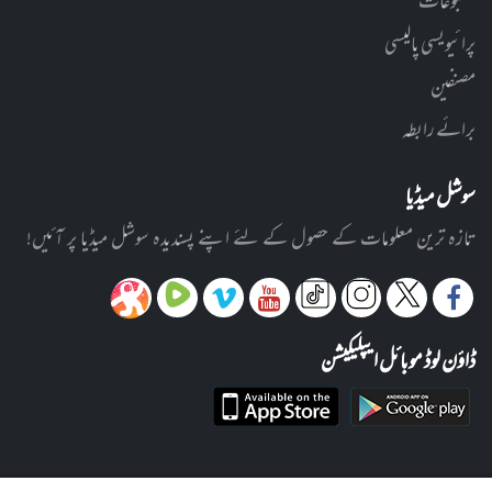
مطبوعات
پرائیویسی پالیسی
مصنفین
برائے رابطہ
سوشل میڈیا
تازہ ترین معلومات کے حصول کے لئے اپنے پسندیدہ سوشل میڈیا پر آئیں!
ڈاؤن لوڈ موبائل ایپلیکیشن