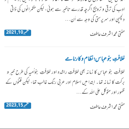
ادب کی ترقی و ترویج اگرچہ قدرے تاخیر سے ہوئی، لیکن حکمرانوں کی ذاتی
دلچسپی اور سرپرستی کی وجہ سے اَن…
ستمبر 10, 2021
مفتی محمد اشرف عاطف
خلافتِ بنو عباس؛ نظام و کارنامے
خلافتِ بنو عباس کا زمانہ بھی خلافتِ راشدہ اور خلافتِ بنواُمیہ کی طرح خیر و
برکت کا زمانہ تھا۔ ابتدا میں اسلام اور عربی رنگ غالب تھا، لیکن فتنوں کے
ظہور اور متوکل علی اللہ کے…
ستمبر 15, 2023
مفتی محمد اشرف عاطف