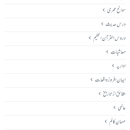
سوانح عمری
درسِ حدیث
دروس القرآن الحکیم
معاشیات
اداریہ
ایمان افروز واقعات
حقائق از تاریخ
عالمی
مہمان کالم