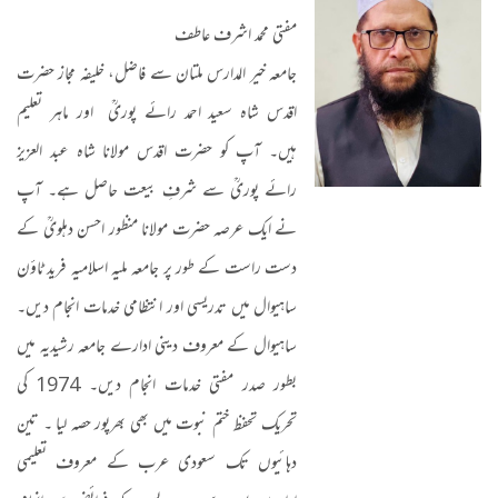
مفتی محمد اشرف عاطف
جامعہ خیر المدارس ملتان سے فاضل، خلیفہ مجاز حضرت
اقدس شاہ سعید احمد رائے پوریؒ اور ماہر تعلیم
ہیں۔ آپ کو حضرت اقدس مولانا شاہ عبد العزیز
رائے پوریؒ سے شرفِ بیعت حاصل ہے۔ آپ
نے ایک عرصہ حضرت مولانا منظور احسن دہلویؒ کے
دست راست کے طور پر جامعہ ملیہ اسلامیہ فرید ٹاؤن
ساہیوال میں تدریسی اور انتظامی خدمات انجام دیں۔
ساہیوال کے معروف دینی ادارے جامعہ رشیدیہ میں
بطور صدر مفتی خدمات انجام دیں۔ 1974 کی
تحریک تحفظ ختم نبوت میں بھی بھرپور حصہ لیا ۔ تین
دہائیوں تک سعودی عرب کے معروف تعلیمی