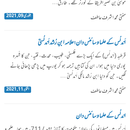
موسیٰ بن نُصَیرافریقا کے گورنر تھے۔ طارق…
جنوری 09, 2021
مفتی محمد اشرف عاطف
اَندلُس کے علما و سائنس دان ؛ علامہ ابنِ رُشد اَندلُسیؒ
قرطبہ (اَندلُس) کے ایک بڑے فلسفی، طبیب، محدث، فقیہ، جن کا شُہرہ
پوری دنیا میں ہوا۔ ان کی کتابیں ترجمہ ہو کر یورپ میں پڑھی پڑھائی جانے
لگیں۔ جن کو دنیا ابنِ رُشد مالکی اَندلُسیؒ …
اکتوبر 11, 2021
مفتی محمد اشرف عاطف
اندلُس کے علما و سائنس دان
اَندلُس میں مسلمانوں کی عادلانہ حکومت کا آغاز ۹۲ھ / 711ء میں ہوا۔ علم و