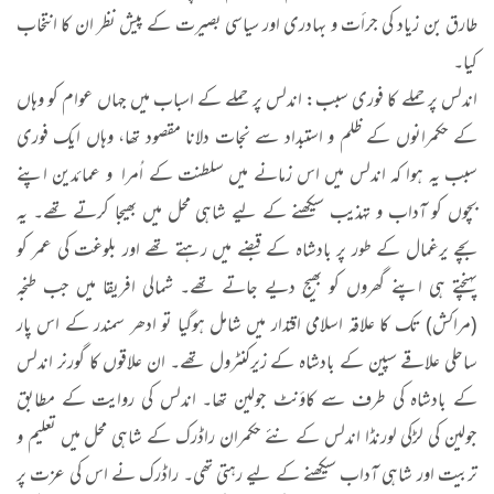
طارق بن زیاد کی جرأت و بہادری اور سیاسی بصیرت کے پیش نظر ان کا انتخاب
کیا۔
اندلس پر حملے کا فوری سبب: اندلس پر حملے کے اسباب میں جہاں عوام کو وہاں
کے حکمرانوں کے ظلم و استبداد سے نجات دلانا مقصود تھا، وہاں ایک فوری
سبب یہ ہوا کہ اندلس میں اس زمانے میں سلطنت کے اُمرا و عمائدین اپنے
بچوں کو آداب و تہذیب سیکھنے کے لیے شاہی محل میں بھیجا کرتے تھے۔ یہ
بچے یرغمال کے طور پر بادشاہ کے قبضے میں رہتے تھے اور بلوغت کی عمر کو
پہنچتے ہی اپنے گھروں کو بھیج دیے جاتے تھے۔ شمالی افریقا میں جب طنجہ
(مراکش) تک کا علاقہ اسلامی اقتدار میں شامل ہوگیا تو ادھر سمندر کے اس پار
ساحلی علاقے سپین کے بادشاہ کے زیرکنٹرول تھے۔ ان علاقوں کا گورنر اندلس
کے بادشاہ کی طرف سے کاؤنٹ جولین تھا۔ اندلس کی روایت کے مطابق
جولین کی لڑکی لورنڈا اندلس کے نئے حکمران راڈرک کے شاہی محل میں تعلیم و
تربیت اور شاہی آداب سیکھنے کے لیے رہتی تھی۔ راڈرک نے اس کی عزت پر