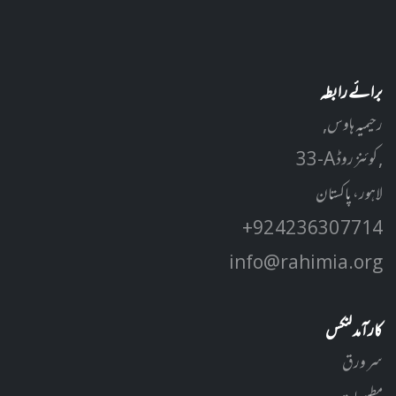
برائے رابطہ
رحیمیہ ہاوس,
33-A کوئنز روڈ ,
لاہور، پاکستان
+92 42 3630 7714
info@rahimia.org
کارآمد لنکس
سر ورق