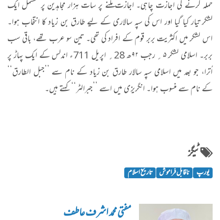
حملہ کرنے کی اجازت چاہی۔ اجازت ملنے پر سات ہزار مجاہدین پر مشتمل ایک
لشکر تیار کیا گیا اور اس کی سپہ سالاری کے لیے طارق بن زیاد کا انتخاب ہوا۔
اس لشکر میں اکثریت بربر قوم کے افراد کی تھی۔ تین سو عرب تھے، باقی سب
بربر۔ اسلامی لشکر ۵؍ رجب ۹۲ھ 28؍ اپریل 711ء اندلس کے ایک پہاڑ پر
اُترا، جو بعد میں اسلامی سپہ سالار طارق بن زیاد کے نام سے ’’جبل الطارق‘‘
کے نام سے منسوب ہوا۔ انگریزی میں اسے ’’جبرالٹر‘‘ کہتے ہیں۔
ٹیگز
یورپ
ناقابل فراموش
تاریخ اسلام
مفتی محمد اشرف عاطف