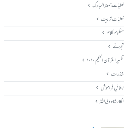
خطباتِ جمعتہ المبارک
خطبات تربیت
منظوم کلام
تجزئے
تفسیر القرآن الحکیم ۲۰۲۰
شذرات
ناقابلِ فراموش
افکار شاہ ولی اللہؒ