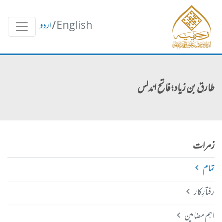
English
/
اردو
طارق بن زیاد ؛ فاتح اندلس
زمرات
تمام
رفتارِکار
اہم مضامین