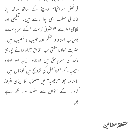
فرائض سرانجام دینے کے ساتھ ساتھ اپنا
خاندانی مطب بھی چلا رہے ہیں۔ تعلیمی اور
فلاحی ادارے "التقویٰ ٹرسٹ" کے سرپرست،
کامیاب استاد و منتظم اور طبیب و خطیب ہیں۔
حضرت مولانا مفتی عبد الخالق آزاد رائے پوری
مدظلہ کی سرپرستی میں خانقاہ رحیمیہ اور ادارہ
رحیمیہ کے فکروعمل کی ترویج میں کوشاں ہیں۔
ماہنامہ مجلہ "رحیمیہ" میں "صحابہ کا ایمان افروز
کردار" کے عنوان سے سلسلہ وار لکھ رہے
ہیں۔
متعلقہ مضامین