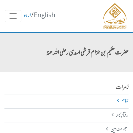
English
/
اردو
حضرت حکیم بن حِزام قرشی اسدی رضی اللہ عنہٗ
زمرات
تمام
رفتارِکار
اہم مضامین