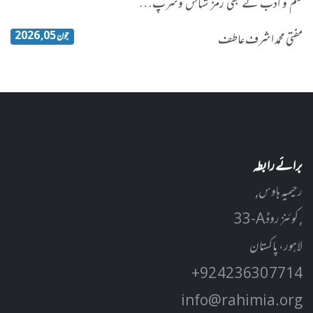
علم و ادب کے بھی رمز شناس وسرپ…
جون 05, 2026
مفتی محمد اشرف عاطف
برائے رابطہ
رحیمیہ ہاوس,
33-A کوئنز روڈ ,
لاہور، پاکستان
+92 42 3630 7714
info@rahimia.org