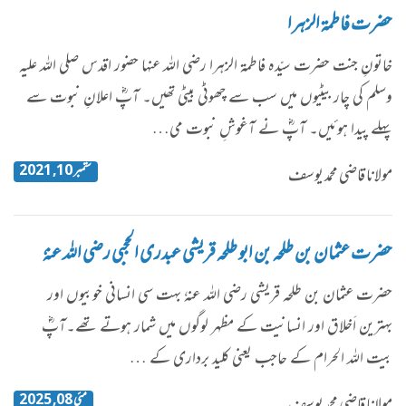
حضرت فاطمۃ الزہرا
خاتونِ جنت حضرت سیّدہ فاطمۃ الزہرا رضی اللہ عنہا حضور اقدس صلی اللہ علیہ
وسلم کی چار بیٹیوں میں سب سے چھوٹی بیٹی تھیں۔ آپؓ اعلانِ نبوت سے
پہلے پیدا ہوئیں۔ آپؓ نے آغوشِ نبوت می…
ستمبر 10, 2021
مولانا قاضی محمد یوسف
حضرت عثمان بن طلحہ بن ابو طلحہ قریشی عبدری الحجبی رضی اللہ عنہٗ
​​حضرت عثمان بن طلحہ قریشی رضی اللہ عنہٗ بہت سی انسانی خوبیوں اور
بہترین اَخلاق اور انسانیت کے مظہر لوگوں میں شمار ہوتے تھے۔آپؓ
بیت اللہ الحرام کے حاجب یعنی کلید برداری کے …
مئی 08, 2025
مولانا قاضی محمد یوسف