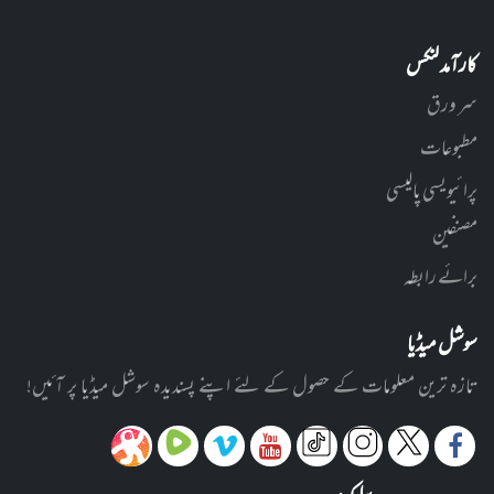
کارآمد لنکس
سر ورق
مطبوعات
پرائیویسی پالیسی
مصنفین
برائے رابطہ
سوشل میڈیا
تازہ ترین معلومات کے حصول کے لئے اپنے پسندیدہ سوشل میڈیا پر آئیں!