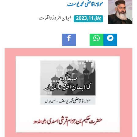
مولانا قاضی محمد یوسف
- ایمان افروز واقعات
جولائی 11, 2023