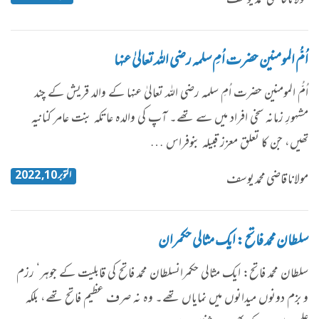
اُمُّ المومنین حضرت اُمِ سلمہ رضی اللہ تعالیٰ عنہا
اُمُّ المومنین حضرت اُمِ سلمہ رضی اللہ تعالیٰ عنہا کے والد قریش کے چند
مشہورِ زمانہ سخی افراد میں سے تھے۔ آپ کی والدہ عاتکہ بنت عامر کنانیہ
تھیں، جن کا تعلق معزز قبیلہ بنوفراس …
اکتوبر 10, 2022
مولانا قاضی محمد یوسف
سلطان محمد فاتح: ایک مثالی حکمران
​سلطان محمد فاتح: ایک مثالی حکمرانسلطان محمد فاتح کی قابلیت کے جوہر‘ رزم
و بزم دونوں میدانوں میں نمایاں تھے۔ وہ نہ صرف عظیم فاتح تھے، بلکہ