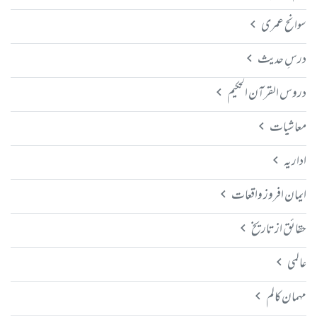
سوانح عمری
درسِ حدیث
دروس القرآن الحکیم
معاشیات
اداریہ
ایمان افروز واقعات
حقائق از تاریخ
عالمی
مہمان کالم