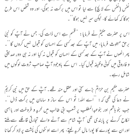
نفس (نفس کے لالچ) سے لیا تو اس میں برکت نہ ہوگی، اور وہ شخص اس طرح
ہوگا کہ کھائے گا، لیکن سیر نہیں ہوگا‘‘۔
اس پر حضرت حکیمؓ نے فرمایا: ’’قسم ہے اس ذات کی، جس نے آپؐ کو نبیٔ
برحق مبعوث فرمایا، میں آپؐ کے بعد کسی کے احسان کو قبول نہیں کروں گا‘‘۔
پھر انھوں نے آپؐ کے بعد کسی کے احسان کو قبول نہ کیا اور نہ ہی دورِ صدیقی
و فاروقی میں کوئی وظیفہ قبول کیا۔ اس کے باوجود آپؓ صاحبِ ثروت لوگوں میں
شامل رہے۔
حضرت حکیم بن حزامؓ بڑے سخی اور عقل مند تھے۔ آپؓ کے حق میں نبی کریمؐ
نے دعا کی تھی کہ: ’’اے اللہ! تُو اس کے ساز و سامان میں برکت ڈال‘‘۔
جب بنو ہاشم اور بنوعبدالمطلب پر شعب ابی طالب میں خرید و فروخت اور باہمی
نکاح کرنے پر پابندی تھی‘ آپؓ شام سے آنے والے تجارتی قافلے سے ملتے
اور ان سے پورے کا پورا مال خرید لیتے، پھر اسے اونٹوں کی پُشت پر لاد کر کھانا