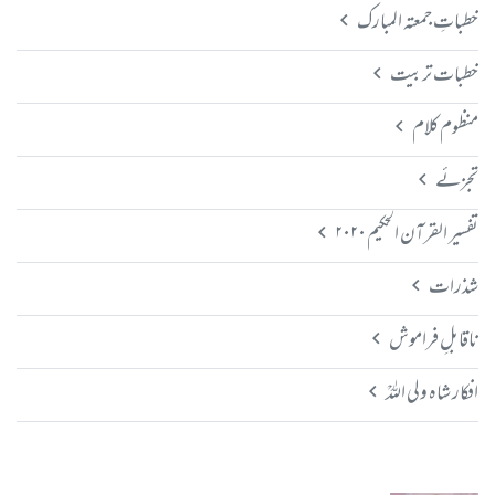
خطباتِ جمعتہ المبارک
خطبات تربیت
منظوم کلام
تجزئے
تفسیر القرآن الحکیم ۲۰۲۰
شذرات
ناقابلِ فراموش
افکار شاہ ولی اللہؒ