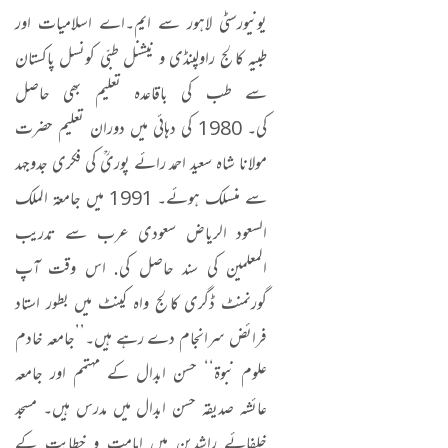
یونیورسٹی لاہور سے ایم۔اے اسلامیات اور
طبیہ کالج راولپنڈی و نیشنل طبّی کونسل پاکستان
سے طب کی باقاعدہ تعلیم بھی حاصل
کی۔ 1980 کی دہائی میں دوران تعلیم حضرت
مولانا شاہ سعید احمد رائے پوریؒ کی فکری جدوجہد
سے منسلک ہوئے۔ 1991 میں جامعة الملك
السعود الرياض سعودی عرب سے تدریب
المعلمین کی سند حاصل کی. اس وقت آپ
گورنمنٹ ڈگری کالج واہ کینٹ میں بطور استاد
فرائض سرانجام دے رہے ہیں۔’’جامعہ خادم
علوم نبوۃ‘‘ حسن ابدال کے مہتمم اور جامعہ
عائشہ صدیقہ حسن ابدال میں مدرس ہیں۔ مسجد
خلفائے راشدین میں امامت و خطابت کے