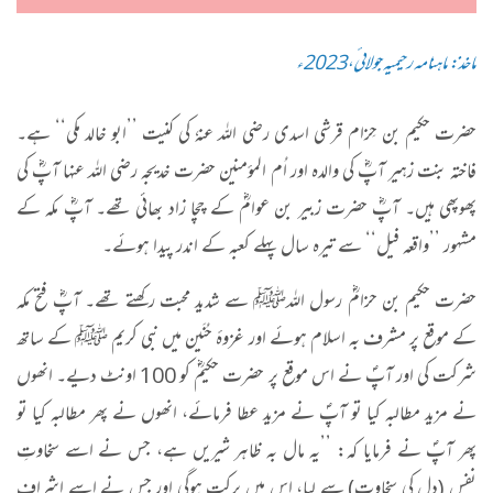
ماخذ: ماہنامہ رحیمیہ جولائی،2023ء
حضرت حکیم بن حِزام قرشی اسدی رضی اللہ عنہٗ کی کنیت ’’ابو خالد مکی‘‘ ہے۔
فاختہ بنت زہیر آپؓ کی والدہ اور اُم المؤمنین حضرت خدیجہ رضی اللہ عنہا آپؓ کی
پھوپھی ہیں۔ آپؓ حضرت زبیر بن عوامؓ کے چچا زاد بھائی تھے۔ آپؓ مکہ کے
مشہور ’’واقعہ فیل‘‘ سے تیرہ سال پہلے کعبہ کے اندر پیدا ہوئے۔
حضرت حکیم بن حزامؓ رسول اللہﷺ سے شدید محبت رکھتے تھے۔ آپؓ فتح مکہ
کے موقع پر مشرف بہ اسلام ہوئے اور غزوۂ حُنَین میں نبی کریم ﷺ کے ساتھ
شرکت کی اور آپؐ نے اس موقع پر حضرت حکیمؓ کو 100 اونٹ دیے۔ انھوں
نے مزید مطالبہ کیا تو آپؐ نے مزید عطا فرمائے، انھوں نے پھر مطالبہ کیا تو
پھر آپؐ نے فرمایا کہ: ’’یہ مال بہ ظاہر شیریں ہے، جس نے اسے سخاوتِ
نفس (دل کی سخاوت) سے لیا، اس میں برکت ہوگی اور جس نے اسے اِشرافِ