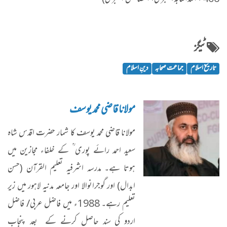
ٹیگز
تاریخ اسلام
جماعت صحابہ
دینِ اسلام
مولانا قاضی محمد یوسف
مولانا قاضی محمد یوسف کا شمار حضرت اقدس شاہ
سعید احمد رائے پوری ؒ کے خلفاء مجازین میں
ہوتا ہے۔ مدرسہ اشرفیہ تعلیم القرآن (حسن
ابدال) اور گوجرانوالا اور جامعہ مدنیہ لاہور میں زیر
تعلیم رہے۔ 1988ء میں فاضل عربی/ فاضل
اردو کی سند حاصل کرنے کے بعد پنجاب