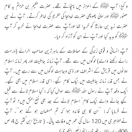
و کپڑا آپ ﷺ کے اعزاز میں پہنچاتے تھے۔ حضرت حکیم بن حزامؓ یہ کام
حضور ﷺ اور اپنی پھوپھی حضرت خدیجہؓ کی تکریم کی خاطر کرتے۔ آپؓ نے ہی
حضرت زید بن حارثہؓ کو خریدا تھا اورآپؓ سے حضرت خدیجہؓ نے خرید کر آپ
ﷺ کو ہدیہ کیا اور آپؐ نے ان کو آزاد کر دیا۔
آپؓ انسانی و قومی زندگی کے معاملات کے ماہرترین صاحب الرائے (درست
رائے رکھنے والے) لوگوں میں سے تھے۔ آپؓ زمانۂ جاہلیت اور پھر زمانۂ اسلام
دونوں میں قریش کے اَشراف اور ذی وجاہت لوگوں میں سے رہے ہیں۔ آپؓ
نے جس قدر زمانۂ جاہلیت میں نیک کام کیے، اسی قدر اسلام میں بھی کیے۔
ایک دفعہ آپؓ نے رسول اللہ ﷺ سے سوال کیا کہ: کیا اسلام لانے سے قبل
کیے جانے والے نیک کام‘ اسلام لانے کے بعد بھی نفع بخش ہیں؟ تو آپؐ
نے فرمایا کہ: ’’ان کا ہی فائدہ ہوا کہ تم مسلمان ہو گئے ہو‘‘۔ آپؓ
نے
۵۴
ہجری میں 120 سال کی عمر میں وفات پائی۔ ( تاریخ ابن کثیر ج 4 ص
406 ، اسدالغابہ، طبری، الخصائص الکبریٰ)