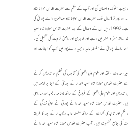
عدہ بیعتِ سلوک و احسان کی اور آپ کے حکم سے حضرت اقدس مولانا شاہ
 اور پھر
12
سال تک حضرت اقدس مولانا شاہ عبدالعزیز رائے پوریؒ کی
ہے۔
1992
ء میں ان کے وصال کے بعد حضرت اقدس مولانا شاہ سعید
تھ سفر و حضر میں رہے اور ظاہری اور باطنی تربیت کی تکمیل کی۔
احمد رائے پوریؒ نے سلسلہ عالیہ رحیمیہ رائےپور میں آپ کو اجازت اور
، حدیث ، فقہ اور علوم ولی اللہی کی کتابوں کی تعلیم و تدریس کرتے
سے حضرت اقدس مولانا شاہ سعید احمد رائے پوریؒ کے ایما پر لاہور میں
 اور علوم ولی اللہی کے فروغ کے ساتھ ماہنامہ رحیمیہ اور سہ ماہی
یں۔ حضرت اقدس مولانا شاہ سعید احمد رائے پوریؒ نے اپنی زندگی کے
کم اور تائیدی کلمات کے ساتھ سلسلہ عالیہ رحیمیہ رائے پور کا طریقہ
 کی جامع شخصیت ہیں۔ آپ حضرت اقدس مولانا شاہ سعید احمد رائے