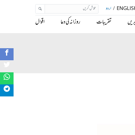
ENGLIS
/
اردو
ریں
تقریبات
روزانہ کی دعا
اقوال