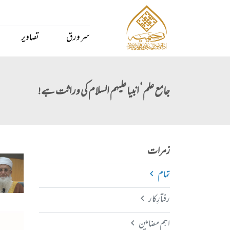
سر ورق
تصاویر
جامع علم‘ انبیا علیہم السلام کی وراثت ہے!
زمرات
تمام
رفتارِکار
اہم مضامین