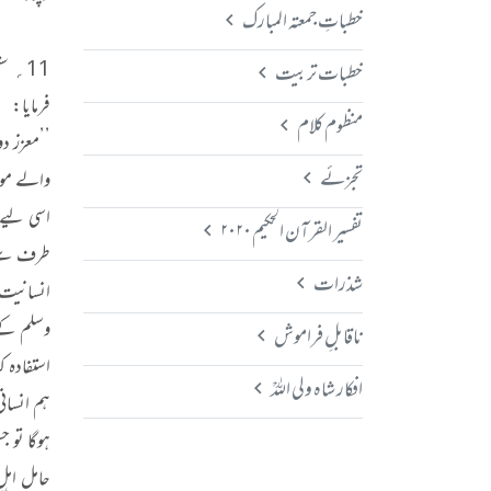
خطباتِ جمعتہ المبارک
خطبات تربیت
فرمایا:
منظوم کلام
’’معزز د
تجزئے
والے موج
اسی لیے 
تفسیر القرآن الحکیم ۲۰۲۰
طرف سے ا
شذرات
انسانیت 
وسلم کے 
ناقابلِ فراموش
استفادہ 
افکار شاہ ولی اللہؒ
ہم انسانی
ہوگا تو 
حامل اہلِ