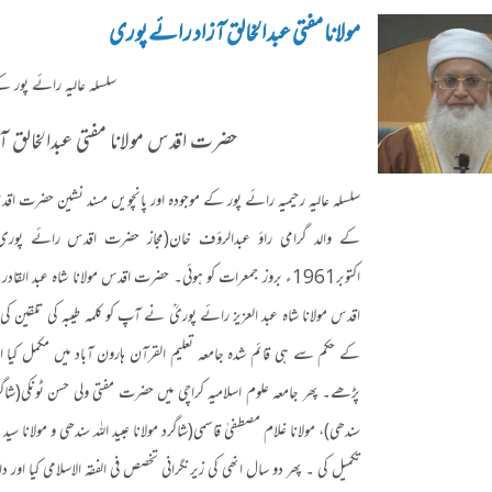
مولانا مفتی عبدالخالق آزاد رائے پوری
سلسلہ عاليہ رائے پور کے
حضرت اقدس مولانا مفتی عبدالخالق آز
سلسلہ عالیہ رحیمیہ رائے پور کے موجودہ اور پانچویں مسند نشین حضرت اقد
کے والد گرامی راؤ عبدالرؤف خان
(
مجاز حضرت اقدس رائے پوری
اکتوبر
1961
ء بروز جمعرات کو ہوئی۔ حضرت اقدس مولانا شاہ عبد القادر
اقدس مولانا شاہ عبد العزیز رائے پوریؒ نے آپ کو کلمہ طیبہ کی تلقین 
کے حکم سے ہی قائم شدہ جامعہ تعلیم القرآن ہارون آباد میں مکمل کیا
پڑھے۔ پھر جامعہ علوم اسلامیہ کراچی میں حضرت مفتی ولی حسن ٹونکی
(
شاگر
سندھی
)
، مولانا غلام مصطفیٰ قاسمی
(
شاگرد مولانا عبید اللہ سندھی و مولانا سید 
تکمیل کی ۔ پھر دو سال انھی کی زیرنگرانی تخصص فی الفقہ الاسلامی کیا اور دار 