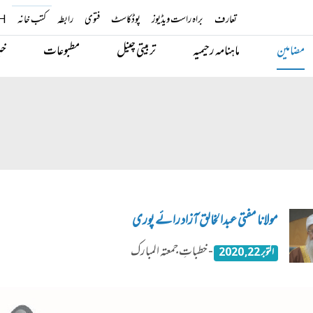
تعارف
براہ راست ویڈیوز
پوڈکاسٹ
فتوی
رابطہ
کتب خانہ
H
مضامین
ماہنامہ رحیمیہ
تربیتی چینل
مطبوعات
خب
مولانا مفتی عبدالخالق آزاد رائے پوری
- خطباتِ جمعتہ المبارک
اکتوبر 22, 2020