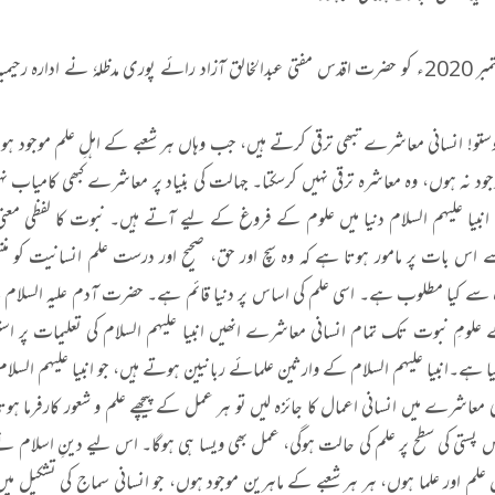
11؍ ستمبر 2020ء کو حضرت اقدس مفتی عبدالخالق آزاد رائے پوری مدظلہٗ نے اد
وستو! انسانی معاشرے تبھی ترقی کرتے ہیں، جب وہاں ہر شعبے کے اہلِ علم موجود ہو
ود نہ ہوں، وہ معاشرہ ترقی نہیں کرسکتا۔ جہالت کی بنیاد پر معاشرے کبھی کامیا
انبیا علیہم السلام دنیا میں علوم کے فروغ کے لیے آتے ہیں۔ نبوت کا لفظی معنی ہی
س بات پر مامور ہوتا ہے کہ وہ سچ اور حق، صحیح اور درست علم انسانیت کو منتق
سے کیا مطلوب ہے۔ اسی علم کی اساس پر دنیا قائم ہے۔ حضرت آدم علیہ السلام کے 
علومِ نبوت تک تمام انسانی معاشرے انھیں انبیا علیہم السلام کی تعلیمات پر 
کیا ہے۔انبیا علیہم السلام کے وارثین علمائے ربانیین ہوتے ہیں، جو انبیا علیہم ا
 معاشرے میں انسانی اعمال کا جائزہ لیں تو ہر عمل کے پیچھے علم و شعور کارفرما ہوتا 
جس پستی کی سطح پر علم کی حالت ہوگی، عمل بھی ویسا ہی ہوگا۔ اس لیے دینِ اسلام
 علم اور علما ہوں، ہر ہر شعبے کے ماہرین موجود ہوں، جو انسانی سماج کی تشکیل میں 