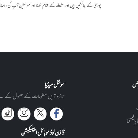
پوری کے جانشین ہیں اور سلسلے کے تمام خلفا اور متوسلین آپ کی رہنما
نکس
سوشل میڈیا
تازہ ترین معلومات کے حصول کے لئے ا
 پالیسی
ڈاؤن لوڈ موبائل ایپلیکیشن