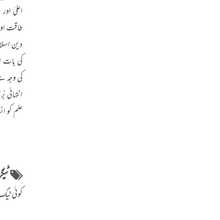
اعلیٰ او
طاقت اور 
دین اسلام
کی بات ا
کی وجہ سے
انتہائی ب
علم کو ا
ٹیگز
کوئی ٹیگ