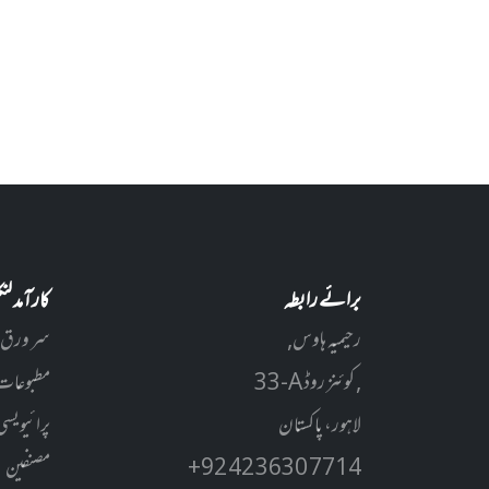
برائے رابطہ
کارآمد ل
رحیمیہ ہاوس,
سر ورق
33-A کوئنز روڈ ,
مطبوعات
لاہور، پاکستان
پرائیویسی
+92 42 3630 7714
مصنفین