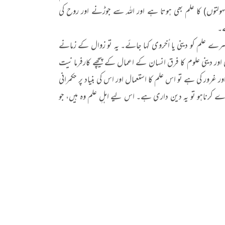
ہولتوں) کا علم بھی ہوتا ہے اور اللہ سے جوڑنے اور روح کی
ہے۔
دوسرے علم کو دینی یا اُخروی کہا جائے۔ یہ تو زوال کے زمانے
ور دینی علوم کا فرق انسان کے اعمال کے پیچھے کارفرما نیت
ر غرور کی ہے تو اس علم کا استعمال اور اس کی بنیاد پر حکمرانی
 پورے کرناہو تو یہ دین داری ہے۔ اس لیے اہلِ علم وہ ہیں، جو