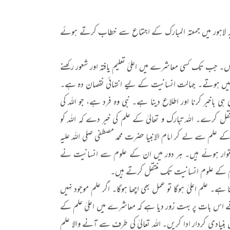
ارہ رحیمیہ لاہور میں جمعتہ المبارک کے اجتماع سے خطاب کرتے ہوئے
ں۔ جب تک کسی معاشرے میں اعلیٰ تعلیم یافتہ اور شعور رکھنے
ب نہیں ہوتے۔ جہالت انسانیت کے لیے انتہائی نقصان دہ ہے۔
 باخبر کرنا اور اطلاع دینا ہے۔ نبی وہ فرد ہے، جو اللہ کی
ل کرے۔ اللہ تبارک و تعالیٰ کے علم کی خبر دے کہ اللہ کو
علم سے لے کر امام الانبیا حضرت محمد مصطفی صلی اللہ علیہ
استوار ہوئے ہیں۔ ہر دور میں ان کے علوم سے انسانیت نے
لسلام کے علوم انسانیت تک منتقل کرتے ہیں۔
ہے۔ علم اعلیٰ ہوگا تو عمل بھی اچھا ہوگا۔ اگر علم موجود نہیں
 نے اس بات پر بہت زور دیا ہے کہ معاشرے میں اعلیٰ علم کے
بنیادی کردار ادا کریں۔ اللہ تعالیٰ کی طرف سے آنے والا علم