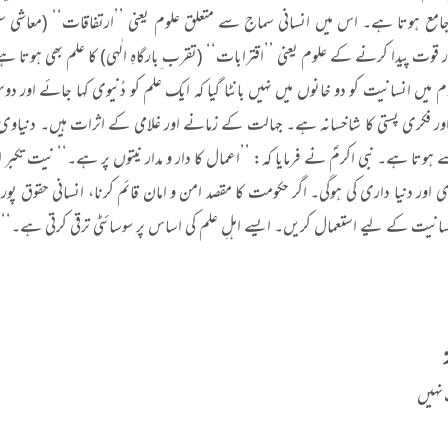
ر جامع ہوتا ہے۔ اس میں انسانی سماج سے متعلق علوم یعنی ’’ارتفاقات‘‘ (معاشی س
قوت پیدا کرنے کے علوم یعنی ’’اقترابات‘‘ (تقرب ِبارگاہِ الٰہی) کا علم بھی ہوتا 
 میں انسانیت کو دو خانوں میں نہیں بانٹا گیا کہ ایک علم کو دُنیوی کہا جائے اور 
ور فکری پستی کا شاخسانہ ہے۔ جہالت کے زمانے اور غلامی کے اثرات ہیں۔ دنیاوی ا
 ہوتا ہے۔ نبی اکرمؐ نے فرمایا کہ: ’’اعمال کا دار و مدار نیتوں پر ہے۔‘‘ نیت تکبر او
ُری اور دنیا داری کی ہوگی۔ اگر حکومت کا مقصد امن و امان قائم کرنا، انسانی حقوق
نسانیت کے لیے استعمال کریں۔ ایسے اہلِ علم کی اساس پر سوسائٹی ترقی کرتی ہے۔‘‘
 نہیں