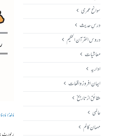
سوانح عمری
درسِ حدیث
دروس القرآن الحکیم
معاشیات
اداریہ
ایمان افروز واقعات
حقائق از تاریخ
عالمی
ماخذ: ماہنامہ 
مہمان کالم
رپورٹ: سی