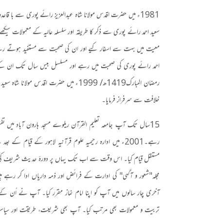
1981
ء میں حضرت اقدس مولانا شاہ عبدالعزیز رائے پوری سے با قا
سعید احمد رائے پوری سے ذکر کا طریقہ اور سلسلہ عالیہ کے معمولات سیکھے۔
معیت میں بہت سے اسفار کیے اور ان کی صحبت سے مستفید ہوتے ر
احمد رائے پوری کی صحبت میں رہے اور مسلسل بیس سال تک ان کے سا
رمضان المبارک
1419
ھ
/ 1999
ء میں حضرت اقدس مولانا شاہ سعید 
خلافت سے سرفراز فرمایا۔
15
سال تک آپ جامعہ تعلیم القرآن ریلوے مسجد ہارون آباد میں تفسیر
رہے۔
2001
ء میں ادارہ رحیمیہ علوم قرآنیہ لاہور کے قیام کے بعد 
مستقل قیام کیا۔ اس وقت سے اب تک یہاں پر دورۂ حدیث شریف کی تدریس
مجلہ
"
شعور و آگہی" کی ادارت کے فرائض اور ذمہ داریاں ادا کر رہے ہ
آخری چار سالوں میں آپ کو اپنا امام نماز مقرر کیا۔ آپ نے اُن کے ح
تربیت و معمولات بھی مرتب کیا۔ آپ بھی شریعت، طریقت اور سیاست