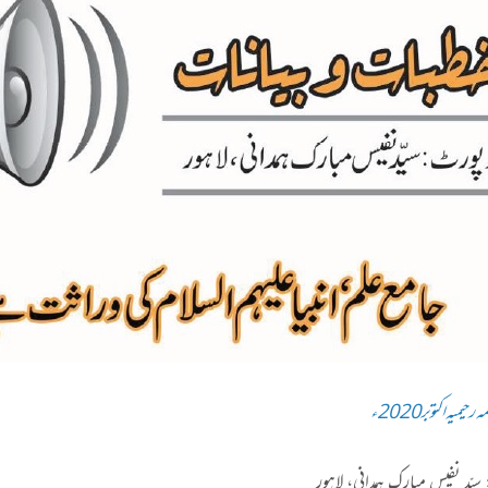
رحیمیہ اکتوبر2020ء
ّد نفیس مبارک ہمدانی، لاہور