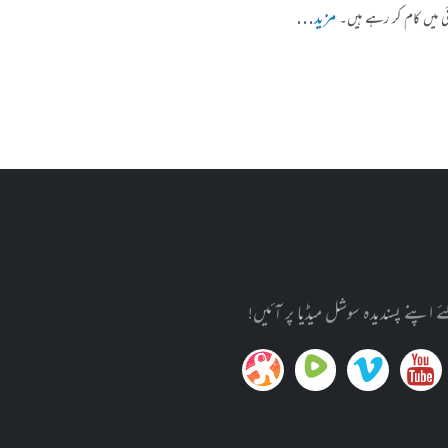
مزید
...
ئی میں کام کر رہے ہیں۔
پنے پسندیدہ سوشل میڈیا پر آئیں!