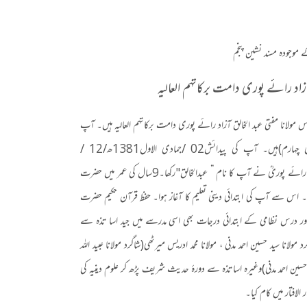
 موجودہ مسند نشین پنجم
اد رائے پوری دامت برکاتہم العالیہ
س مولانا مفتی عبد الخالق آزاد رائے پوری دامت برکاتہم العالیہ ہیں۔ آپ
 چہارم
)
ہیں۔ آپ کی پیدائش
02 /
جمادی الاول
1381
ھ
/12 /
 رائے پوریؒ نے آپ کا نام ” عبدالخالق
"
رکھا۔
9
سال کی عمر میں حضرت
کی۔ اس سے آپ کی ابتدائی دینی تعلیم کا آغاز ہوا۔ حفظ قرآن حکیم حضرت
 اور درس نظامی کے ابتدائی درجات بھی اسی مدرسے میں جید اسا تذہ سے
د مولانا سید حسین احمد مدنی ، مولانا محمد ادریس میرٹھی
(
شاگرد مولانا عبید اللہ
حسین احمد مدنی
)
وغیرہ اساتذہ سے دورۂ حدیث شریف پڑھ کر علوم دینیہ کی
الافتار میں کام کیا۔