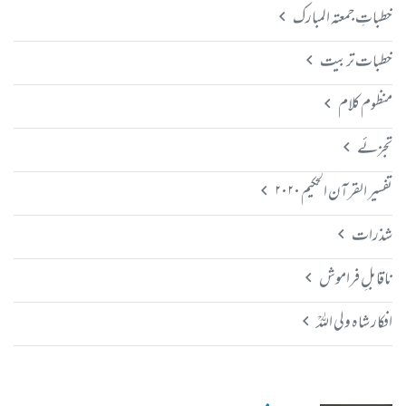
خطباتِ جمعتہ المبارک
خطبات تربیت
منظوم کلام
تجزئے
تفسیر القرآن الحکیم ۲۰۲۰
شذرات
ناقابلِ فراموش
افکار شاہ ولی اللہؒ