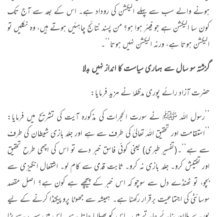
ہونے والے سب سے پہلے الیکشن کی روداد ہے۔ اس کے بعد سے آج تک
کون سا الیکشن ہے جو فیئر ہوا ہو؟ من پسند نتائج چاہئیں ہوتے ہیں، وہ نکلیں تو
الیکشن ہوتا ہے، ورنہ الیکشن نہیں ہوتا‘‘۔
گزشتہ سو سال سے ہماری سیاست کا انداز نہیں بدلا
حضرت آزاد رائے پوری مدظلہٗ نے مزید فرمایا:
’’رسول اللہ ﷺ نے سورت الحجرات کی مذکورہ آیت کی تشریح میں فرمایا:
’’استقامت اور تحقیق اللہ تعالیٰ کی طرف سے ہے اور جلد بازی شیطان کی طرف
سے ہے‘‘۔(تفسیر طبری) یعنی کوئی فاسق خبر دے تو اس کی اچھی طرح تحقیق
اور تفتیش کرو۔ جلد بازی نہ کرو۔ ثابت قدمی سے کام لو۔ اشتعال انگیزی سے
بچو، تو ٹھنڈے دل سے سوچو کہ اس خبر کے پیچھے ہے کون ہے؟ اصل مقصد
سوسائٹی کی اجتماعیت برقرار رکھنا ہے۔ ہمیشہ سے جھوٹا پروپیگنڈا کرنے کے لیے
پورے پلان بنائے جاتے ہیں۔ اس کو پھیلایا جاتا ہے۔ اس میں سب سے بڑا