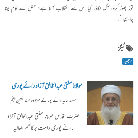
توڑ پھوڑ کرو، آگ لگاؤ، کیا اس سے انقلاب آتا ہے؟ عقل سے کام لینا
چاہیے‘‘۔
ٹیگز
رحیمیہ
مولانا مفتی عبدالخالق آزاد رائے پوری
سلسلہ عاليہ رائے پور کے موجودہ مسند نشین پنجم
حضرت اقدس مولانا مفتی عبدالخالق آزاد
رائے پوری دامت برکاتہم العالیہ