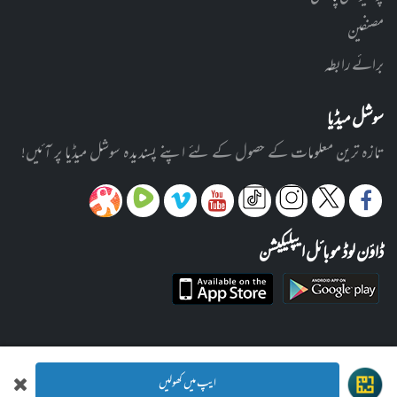
مصنفین
برائے رابطہ
سوشل میڈیا
تازہ ترین معلومات کے حصول کے لئے اپنے پسندیدہ سوشل میڈیا پر آئیں!
ڈاؤن لوڈ موبائل ایپلیکیشن
ایپ میں کھولیں
© 2012-2026 ادارہ رحیمیہ علوم قرآنیہ (ٹرسٹ) لاہور