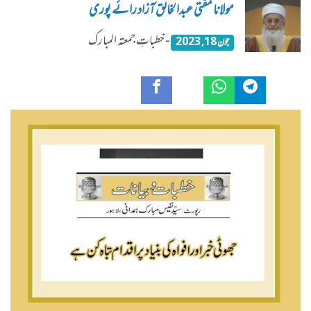
مولانا مفتی عبدالخالق آزاد رائے پوری
- خطباتِ جمعتہ المبارک
جون 18, 2023