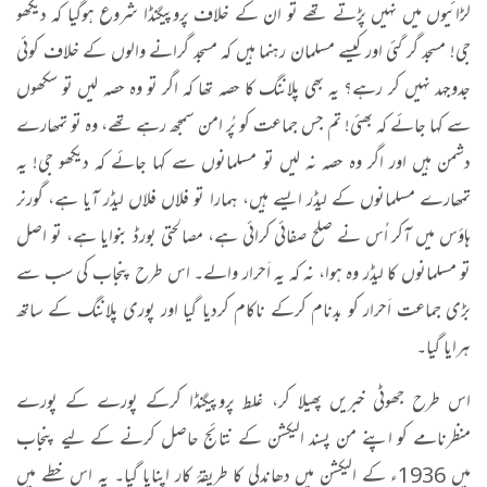
لڑائیوں میں نہیں پڑتے تھے تو ان کے خلاف پروپیگنڈا شروع ہوگیا کہ دیکھو
جی! مسجد گر گئی اور کیسے مسلمان رہنما ہیں کہ مسجد گرانے والوں کے خلاف کوئی
جدوجہد نہیں کر رہے؟ یہ بھی پلاننگ کا حصہ تھا کہ اگر تو وہ حصہ لیں تو سکھوں
سے کہا جائے کہ بھئی! تم جس جماعت کو پُر امن سمجھ رہے تھے، وہ تو تمھارے
دشمن ہیں اور اگر وہ حصہ نہ لیں تو مسلمانوں سے کہا جائے کہ دیکھو جی! یہ
تمھارے مسلمانوں کے لیڈر ایسے ہیں، ہمارا تو فلاں فلاں لیڈر آیا ہے، گورنر
ہاؤس میں آکر اُس نے صلح صفائی کرائی ہے، مصالحتی بورڈ بنوایا ہے، تو اصل
تو مسلمانوں کا لیڈر وہ ہوا، نہ کہ یہ اَحرار والے۔ اس طرح پنجاب کی سب سے
بڑی جماعت اَحرار کو بدنام کرکے ناکام کردیا گیا اور پوری پلاننگ کے ساتھ
ہرایا گیا۔
اس طرح جھوٹی خبریں پھیلا کر، غلط پروپیگنڈا کرکے پورے کے پورے
منظرنامے کو اپنے من پسند الیکشن کے نتائج حاصل کرنے کے لیے پنجاب
میں 1936ء کے الیکشن میں دھاندلی کا طریقۂ کار اپنایا گیا۔ یہ اس خطے میں