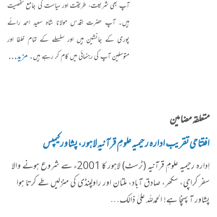
آپ بھی شریعت، طریقت اور سیاست کی جامع شخصیت
ہیں۔ آپ حضرت اقدس مولانا شاہ سعید احمد رائے
پوری کے جانشین ہیں اور سلسلے کے تمام خلفا اور
مزید
...
متوسلین آپ کی رہنمائی میں کام کر رہے ہیں۔
متعلقہ مضامین
افتتاحی تقریب ادارہ رحیمیہ علومِ قرآنیہ لاہور، پشاور کیمپس
اِدارہ رحیمیہ علومِ قرآنیہ (ٹرسٹ) لاہور کا 2001ء سے شروع ہونے والا
سفر کراچی، سکھر، صادق آباد، ملتان اور راولپنڈی کی منزلیں طے کرتا ہوا
پشاور آ پہنچا ہے! الحمدللہ علیٰ ذالک…