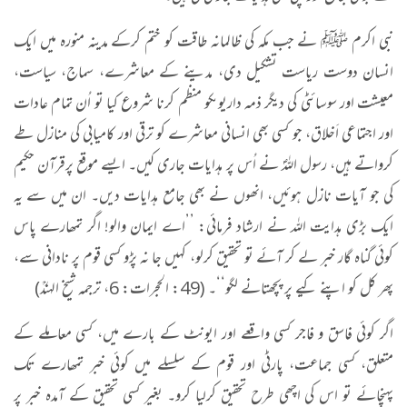
نبی اکرم ﷺ نے جب مکہ کی ظالمانہ طاقت کو ختم کرکے مدینہ منورہ میں ایک
انسان دوست ریاست تشکیل دی، مدینے کے معاشرے، سماج، سیاست،
معیشت اور سوسائٹی کی دیگر ذمہ داریوںکو منظم کرنا شروع کیا تو اُن تمام عادات
اور اجتماعی اَخلاق، جو کسی بھی انسانی معاشرے کو ترقی اور کامیابی کی منازل طے
کرواتے ہیں، رسول اللہؐ نے اُس پر ہدایات جاری کیں۔ ایسے موقع پرقرآن حکیم
کی جو آیات نازل ہوئیں، انھوں نے بھی جامع ہدایات دیں۔ ان میں سے یہ
ایک بڑی ہدایت اللہ نے ارشاد فرمائی: ’’اے ایمان والو! اگر تمھارے پاس
کوئی گناہ گار خبر لے کر آئے تو تحقیق کرلو، کہیں جا نہ پڑو کسی قوم پر نادانی سے،
پھر کل کو اپنے کیے پر پچھتانے لگو‘‘۔ (49: الحجرات: 6، ترجمہ شیخ الہندؒ)
اگر کوئی فاسق و فاجر کسی واقعے اور ایونٹ کے بارے میں، کسی معاملے کے
متعلق، کسی جماعت، پارٹی اور قوم کے سلسلے میں کوئی خبر تمھارے تک
پہنچائے تو اس کی اچھی طرح تحقیق کرلیا کرو۔ بغیر کسی تحقیق کے آمدہ خبر پر