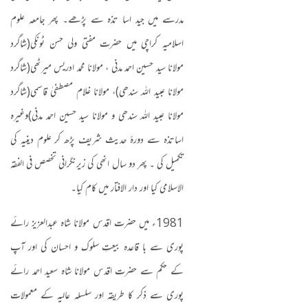
مدرسے میں جید اسا تذہ سے پڑھے۔ پھر جامعہ علوم
اسلامیہ کراچی میں حضرت مفتی ولی حسن ٹونکی
(
شاگرد
مولانا سید حسین احمد مدنی ، مولانا محمد ادریس میرٹھی
(
شاگرد
مولانا عبید اللہ سندھی
)
، مولانا غلام مصطفیٰ قاسمی
(
شاگرد
مولانا عبید اللہ سندھی و مولانا سید حسین احمد مدنی
)
وغیرہ
اساتذہ سے دورۂ حدیث شریف پڑھ کر علوم دینیہ کی
تکمیل کی ۔ پھر دو سال انھی کی زیرنگرانی تخصص فی الفقہ
الاسلامی کیا اور دار الافتار میں کام کیا۔
1981
ء میں حضرت اقدس مولانا شاہ عبدالعزیز رائے
پوری سے با قاعدہ بیعتِ سلوک و احسان کی اور آپ
کے حکم سے حضرت اقدس مولانا شاہ سعید احمد رائے
پوری سے ذکر کا طریقہ اور سلسلہ عالیہ کے معمولات