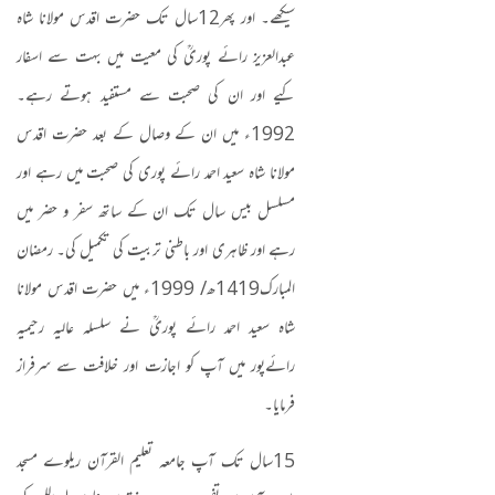
سیکھے۔ اور پھر
12
سال تک حضرت اقدس مولانا شاہ
عبدالعزیز رائے پوریؒ کی معیت میں بہت سے اسفار
کیے اور ان کی صحبت سے مستفید ہوتے رہے۔
1992
ء میں ان کے وصال کے بعد حضرت اقدس
مولانا شاہ سعید احمد رائے پوری کی صحبت میں رہے اور
مسلسل بیس سال تک ان کے ساتھ سفر و حضر میں
رہے اور ظاہری اور باطنی تربیت کی تکمیل کی۔ رمضان
المبارک
1419
ھ
/ 1999
ء میں حضرت اقدس مولانا
شاہ سعید احمد رائے پوریؒ نے سلسلہ عالیہ رحیمیہ
رائےپور میں آپ کو اجازت اور خلافت سے سرفراز
فرمایا۔
15
سال تک آپ جامعہ تعلیم القرآن ریلوے مسجد