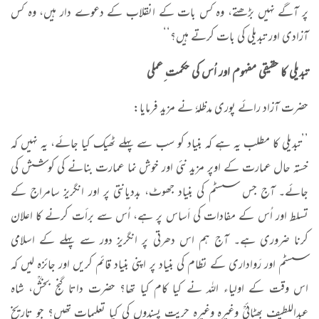
پر آگے نہیں بڑھتے، وہ کس بات کے انقلاب کے دعوے دار ہیں، وہ کس
آزادی اور تبدیلی کی بات کرتے ہیں؟‘‘
تبدیلی کا حقیقی مفہوم اور اُس کی حکمت ِعملی
حضرت آزاد رائے پوری مدظلہٗ نے مزید فرمایا:
’’تبدیلی کا مطلب یہ ہے کہ بنیاد کو سب سے پہلے ٹھیک کیا جائے، یہ نہیں کہ
خستہ حال عمارت کے اوپر مزید نئی اور خوش نما عمارت بنانے کی کوشش کی
جائے۔ آج جس سسٹم کی بنیاد جھوٹ، بددیانتی پر اور انگریز سامراج کے
تسلط اور اُس کے مفادات کی اَساس پر ہے، اُس سے برأت کرنے کا اعلان
کرنا ضروری ہے۔ آج ہم اس دھرتی پر انگریز دور سے پہلے کے اسلامی
سسٹم اور رَواداری کے نظام کی بنیاد پر اپنی بنیاد قائم کریں اور جائزہ لیں کہ
اس وقت کے اولیاء اللہ نے کیا کام کیا تھا؟ حضرت داتا گنج بخشؒ، شاہ
عبداللطیف بھٹائیؒ وغیرہ وغیرہ حریت پسندوں کی کیا تعلیمات تھیں؟ جو تاریخ