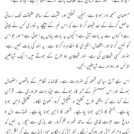
آجاتا ہے؟ حضوؐر کے فرمان کے خلاف بات کرکے اسلام کیسے آجاتا ہے؟
مسلمان سمجھ دار ہوتا ہے، تبیُّن، تحقُّق اور تثبُّت کے ساتھ حقیقت تک رسائی
حاصل کرنے کے بعد فیصلہ کرتا ہے کہ اس خبر کے پیچھے یہ ڈوری کس نے ہلائی
ہے؟ کہاں سے یہ بات آئی ہے؟ کیوں یہ بات یہاں پیدا ہوئی ہے؟ اور جو اس
کو نہیں کرتا اور اشتعال انگیزی کا مظاہرہ کرتا ہے، یہ اللہ کی بات نہیں ہے،
ضرور کسی شیطان کی ہے، اور شیطان دو طرح کے ہوتے ہیں: ایک شیاطین
الانس اور دوسرے شیاطین الجن۔
اس لیے آج سیاسی شعور کی ضرورت ہے۔ ظالمانہ نظام کے ہاتھوں استعمال
ہونے اور اس سسٹم کے آلہ کار ہونے سے بچنا بہت ضروری ہے۔ قرآن
نے کہا ہے کہ اچھی طرح تحقیق و تفتیش کرو، کھوج لگاؤ۔ تحقیقی ذہن ہونا
چاہیے۔ جستجو کا ذہن ہونا چاہیے۔ شعور کا ذہن ہونا چاہیے۔ ٹھنڈے دل و
دماغ سے ثابت قدمی کے ساتھ غور و فکرکرو۔ جلد بازی سے بچو۔ یہ نہیں کہ
ایک دم خبر آئی اور بھڑک اُٹھے۔ خبر آئی کہ ہنگامہ ہوا، ڈنڈے لے کر نکل آؤ،