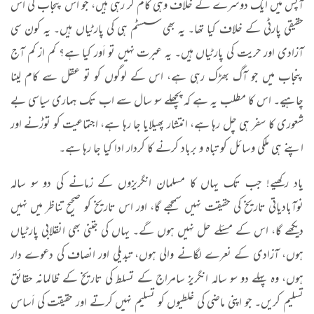
آپس میں ایک دوسرے کے خلاف وہی کام کر رہی ہیں، جو اس پنجاب کی اس
حقیقی پارٹی کے خلاف کیا تھا۔ یہ بھی سسٹم ہی کی پارٹیاں ہیں۔ یہ کون سی
آزادی اور حریت کی پارٹیاں ہیں۔ یہ عبرت نہیں تو اَور کیا ہے؟ کم از کم آج
پنجاب میں جو آگ بھڑک رہی ہے، اس کے لوگوں کو تو عقل سے کام لینا
چاہیے۔ اس کا مطلب یہ ہے کہ پچھلے سو سال سے اب تک ہماری سیاسی بے
شعوری کا سفر ہی چل رہا ہے، انتشار پھیلایا جا رہا ہے، اجتماعیت کو توڑنے اور
اپنے ہی ملکی وسائل کو تباہ و برباد کرنے کا کردار ادا کیا جا رہا ہے۔
یاد رکھیے! جب تک یہاں کا مسلمان انگریزوں کے زمانے کی دو سو سالہ
نوآبادیاتی تاریخ کی حقیقت نہیں سمجھے گا، اور اس تاریخ کو صحیح تناظر میں نہیں
دیکھے گا، اس کے مسئلے حل نہیں ہوں گے۔ یہاں کی جتنی بھی انقلابی پارٹیاں
ہوں، آزادی کے نعرے لگانے والی ہوں، تبدیلی اور انصاف کی دعوے دار
ہوں، وہ پہلے دو سو سالہ انگریز سامراج کے تسلط کی تاریخ کے ظالمانہ حقائق
تسلیم کریں۔ جو اپنی ماضی کی غلطیوں کو تسلیم نہیں کرتے اور حقیقت کی اَساس