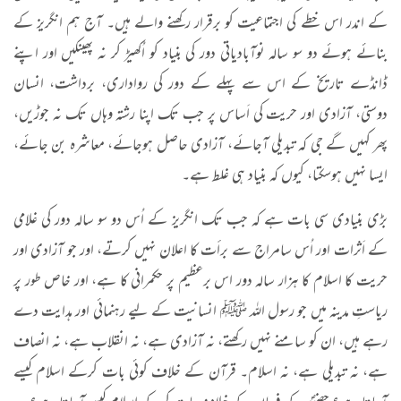
کے اندر اس خطے کی اجتماعیت کو برقرار رکھنے والے ہیں۔ آج ہم انگریز کے
بنائے ہوئے دو سو سالہ نوآبادیاتی دور کی بنیاد کو اُکھیڑ کر نہ پھینکیں اور اپنے
ڈانڈے تاریخ کے اس سے پہلے کے دور کی رواداری، برداشت، انسان
دوستی، آزادی اور حریت کی اَساس پر جب تک اپنا رشتہ وہاں تک نہ جوڑیں،
پھر کہیں گے جی کہ تبدیلی آجائے، آزادی حاصل ہوجائے، معاشرہ بن جائے،
ایسا نہیں ہوسکتا، کیوں کہ بنیاد ہی غلط ہے۔
بڑی بنیادی سی بات ہے کہ جب تک انگریز کے اُس دو سو سالہ دور کی غلامی
کے اَثرات اور اُس سامراج سے برأت کا اعلان نہیں کرتے، اور جو آزادی اور
حریت کا اسلام کا ہزار سالہ دور اس برعظیم پر حکمرانی کا ہے، اور خاص طور پر
ریاستِ مدینہ میں جو رسول اللہ ﷺ انسانیت کے لیے رہنمائی اور ہدایت دے
رہے ہیں، ان کو سامنے نہیں رکھتے، نہ آزادی ہے، نہ انقلاب ہے، نہ انصاف
ہے، نہ تبدیلی ہے، نہ اسلام۔ قرآن کے خلاف کوئی بات کرکے اسلام کیسے