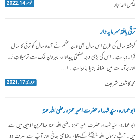
نومبر 14, 2022
انیس احمد سجاد
ترقی یافتہ سرمایہ دار
گزشتہ سال کی طرح اس سال بھی وزیراعظم نے آمدہ سال کو ترقی کا سال
قرار دیا ہے۔ اس کی بڑی وجہ صنعتی پیداوار، بیرونِ ملک سے ترسیلاتِ زر
اور برآمدات میں اضافہ بتایا جارہا ہے۔ ا…
فروری 17, 2021
محمد کاشف شریف
ابو عمارہ، سیّدِ شہدا ء حضرت امیر حمزہ رضی اللہ عنہٗ
ابو عمارہ، سیّدِ شہداء حضرت امیر حمزہ رضی اللہ عنہٗ مہاجرینِ اوّلین میں سے
ہیں۔ آپؓ رسول اللہ ﷺ کے چچا، رضاعی بھائی اور آپؐ سے صرف دو