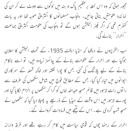
مجبور ہوئی کہ وہ اس خطہ برعظیم پاک و ہند میں لوگوں سے ووٹ لے کر ان کی
نمائندہ حکومتیں بنائی جائیں۔ پنجاب مسلمانوں کا اکثریتی صوبہ تھا اور یہ بات
کنفرم تھی کہ اگر فیئر الیکشن ہوں گے تو پنجاب کی حکومت اکثریتی جماعت
’’اَحرار‘‘ بنائے گی۔
اب انگریزوں نے دیکھا کہ انڈیا ایکٹ 1935ء کے تحت الیکشن کا اعلان
ہوگیا ہے اور اَحرار کے حکومت بنانے کے چانسز زیادہ ہیں، تو اسے ناکام
بنانے کے لیے پلاننگ کی گئی، جس کا پورا نقشہ اور خاکہ شملہ کے سرکاری
ایوانوں میں تیار کیا گیا، جس کے مطابق فوج میں شامل سکھوں کی طرف سے
راتوں رات لاہور میں قائم مسجد عبداللہ خاں کو گرا کر سکھوں پر اِلزام لگایا گیا اور
پورے لاہور میں اس وقت کے میڈیا کے ذریعے یہ پھیلا دیا گیا کہ سکھوں نے
مسجد شہید کردی ہے۔ اس کے نتیجے میں فسادات کروائے گئے۔
احرار کے رہنما چوں کہ قومی سیاست میں کام کر رہے تھے اور فرقہ وارانہ