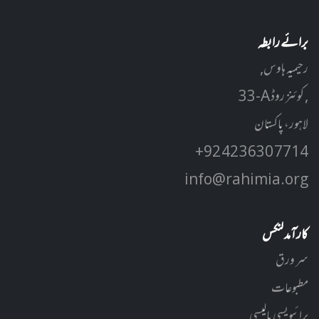
برائے رابطہ
رحیمیہ ہاوس,
33-A کوئنز روڈ ,
لاہور، پاکستان
+92 42 3630 7714
info@rahimia.org
کارآمد لنکس
سر ورق
مطبوعات
پرائیویسی پالیسی