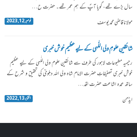
سال بڑے تھے، گویا آپؐ کے ہم عمر تھے۔ حضرت ح…
نومبر 12, 2023
مولانا قاضی محمد یوسف
شائقینِ علومِ ولی اللّٰہی کے لیے عظیم خوش خبری
رحیمیہ مطبوعات لاہور کی طرف سے شائقینِ علومِ ولی اللّٰہی کے لیے عظیم
خوش خبری تصنیفاتِ حضرت الامام شاہ ولی اللہ دہلویؒ کی تحقیق و شرح کے
ساتھ عمدہ اشاعت حضرت اقد…
اکتوبر 13, 2022
ایڈمن