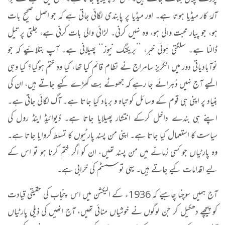
آلۂ کار میڈیا ہوتا ہے۔ اور میڈیا پر پابندی لگائی جاتی ہے کہ جو اصل صحیح بات
ہو، جو پیار محبت والی ہو، وہ نہیں کرنی۔ لڑائی والی بات کرنی ہے، جلتی پر تیل
ڈالنا ہے۔ سلگتی ہوئی خبر، ’’بریکنگ نیوز‘‘ پھیلانی ہے۔ آپ بتلائیے کہ جو
نوآبادیاتی دور میں انگریز سامراج نے نظام قائم کیا تھا، کیا وہ ختم ہوگیا؟ کیا وہی
المیے آج نہیں دُہرائے جا رہے کہ جھوٹے بت کھڑے کیے جاتے ہیں، ان کی
بنیاد پر اپنی ہی قوم کے وسائل کو تباہ و برباد کیا جاتا ہے۔ آگ لگائی جاتی ہے۔
اپنے ہی بندے داخل کرکے انتشار پھیلایا جاتا ہے۔ ڈیوائیڈ اینڈ رول کی
سیاست کا استعمال کیا جاتا ہے۔ اپنی من پسند پارٹیوں کا تسلط کروایا جاتا ہے۔
وہ پارٹیاں جو کسی زمانے میں من پسند تھیں، ان کو اگر ختم کرنا ہو تو اس کے
لیے اقدامات کیے جاتے ہیں۔ یہی تو سسٹم کی خرابی ہے۔
آج ہمیں سوچنا چاہیے کہ 1936ء کے الیکشن میں اس پنجاب کی حقیقی قیادت
کو پیچھے دھکیل کر جن لوگوں نے خوشیاں منائی تھیں، آج انھیں کی ذیلی پارٹیاں