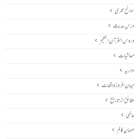
سوانح عمری
درسِ حدیث
دروس القرآن الحکیم
معاشیات
اداریہ
ایمان افروز واقعات
حقائق از تاریخ
عالمی
مہمان کالم