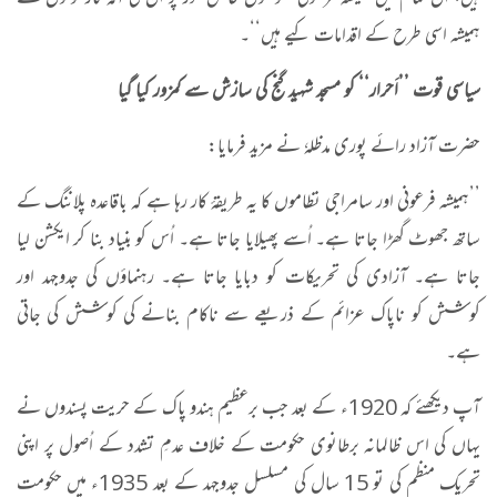
ہمیشہ اسی طرح کے اقدامات کیے ہیں‘‘۔
سیاسی قوت ’’اَحرار‘‘ کو مسجد شہید گنج کی سازش سے کمزور کیا گیا
حضرت آزاد رائے پوری مدظلہٗ نے مزید فرمایا:
’’ہمیشہ فرعونی اور سامراجی نظاموں کا یہ طریقۂ کار رہا ہے کہ باقاعدہ پلاننگ کے
ساتھ جھوٹ گھڑا جاتا ہے۔ اُسے پھیلایا جاتا ہے۔ اُس کو بنیاد بنا کر ایکشن لیا
جاتا ہے۔ آزادی کی تحریکات کو دبایا جاتا ہے۔ رہنماؤں کی جدوجہد اور
کوشش کو ناپاک عزائم کے ذریعے سے ناکام بنانے کی کوشش کی جاتی
ہے۔
آپ دیکھئے کہ 1920ء کے بعد جب برعظیم ہندو پاک کے حریت پسندوں نے
یہاں کی اس ظالمانہ برطانوی حکومت کے خلاف عدمِ تشدد کے اُصول پر اپنی
تحریک منظم کی تو 15 سال کی مسلسل جدوجہد کے بعد 1935ء میں حکومت