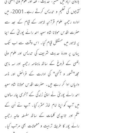
ہارون آباد میں تفسیر، حدیث ، فقہ اور علوم ولی اللہی کی
کتابوں کی تعلیم و تدریس کرتے رہے۔
2001
ء میں
ادارہ رحیمیہ علوم قرآنیہ لاہور کے قیام کے بعد سے
حضرت اقدس مولانا شاہ سعید احمد رائے پوریؒ کے ایما
پر لاہور میں مستقل قیام کیا۔ اس وقت سے اب تک
یہاں پر دورۂ حدیث شریف کی تدریس اور علوم ولی
اللہی کے فروغ کے ساتھ ماہنامہ رحیمیہ اور سہ ماہی
مجلہ
"
شعور و آگہی" کی ادارت کے فرائض اور ذمہ
داریاں ادا کر رہے ہیں۔ حضرت اقدس مولانا شاہ سعید
احمد رائے پوریؒ نے اپنی زندگی کے آخری چار سالوں
میں آپ کو اپنا امام نماز مقرر کیا۔ آپ نے اُن کے
حکم اور تائیدی کلمات کے ساتھ سلسلہ عالیہ رحیمیہ
رائے پور کا طریقہ تربیت و معمولات بھی مرتب کیا۔