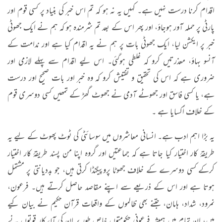
اقدام کرنا درست نہیں ہے۔ کہیں یہ نہ ہو کہ تم اس خبر کی بنیاد پر کسی قوم اور
پارٹی پر حملہ آور ہوجاؤ، اور پھر اس کے بعد تم شرمندہ ہو کہ ہم نے ایک جھوٹی
خبر پر ایکشن لیا، ایک جھوٹی بات پر ہم نے یہ اقدام کیا ہے اور ندامت کے
آنسو بہاؤ، معذرتیں کرو کہ غلطی ہوگئی۔ اس لیے اقدام سے پہلے لازمی اور
ضروری ہے کہ اس کی تحقیق و تفتیش کرو کہ وہ خبر اور بات صحیح اور درست
ہے، یا کسی فاسق اور جھوٹے آدمی نے جھوٹ گھڑ کے تمھیں کسی دوسری قوم
کے خلاف اُکسایا ہے ۔
یہ بڑا اہم ادب ہے۔ انسانی معاشروں میں سوسائٹی کی ٹوٹ پھوٹ کے لیے یہ
طریقۂ کار اختیار کیا جاتا ہے کہ جماعتیں اور گروہ اپنا من پسند طریقۂ کار اختیار
کرکے کسی دوسرے کے خلاف جھوٹا پروپیگنڈا کرتی ہیں، جو بددیانتی پر مشتمل
ہوتا ہے اور اس کے ذریعے سے اپنے مقاصد حاصل کرتے ہیں۔ فرعون،
نمرود، شداد، ہامان، جتنے بھی ظالموں کے واقعات قرآن حکیم نے بیان کیے
ہیں، ان تمام میں ہمیشہ فرعونی حکومتوں خاص طور پر ان کی آلۂ کار قوتوں نے