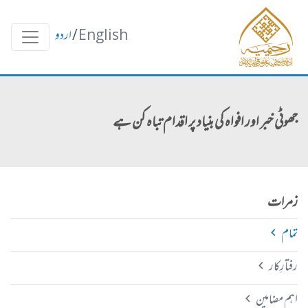
English
/
اردو
جھوٹی خبر اور افواہ کی بنیاد پر اقدام تباہ کن ہے
زمرات
تمام
رفتارِکار
اہم مضامین