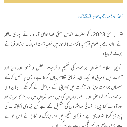
ماخذ: ماہنامہ رحیمیہ جون،2023ء
19؍ مئی 2023ء کو حضرت اقدس مفتی عبدالخالق آزاد رائے پوری مدظلہٗ
نے ادارہ رحیمیہ علومِ قرآنیہ (ٹرسٹ) لاہور میں خطبہ جمعتہ المبارک ارشاد فرماتے
ہوئے فرمایا:
’’دینِ اسلام مسلمان جماعت کی تعلیم و تربیت، عقل و شعور اور دنیا اور
آخرت میں کامیابی کا ایک ایسا تربیتی نظام بیان کرتا ہے، جس پر عمل کرکے
مسلمان جماعت دنیا اور آخرت میں کامیابی کے مراحل طے کرسکے۔ ایمان والی
جماعت کے فرائض اور ذمہ داریاں کیا ہیں؟ معاشروں میں رہنے کا طریقۂ کار
اور آداب کیا ہیں؟ انسانی معاشروں کی تشکیل کے لیے کن بنیادی اَخلاقیات کی
پابندی کرنا ضروری ہے؟ قرآن حکیم میں اللہ تبارک و تعالیٰ نے اس حوالے
سے بڑی جامع اور نپی تُلی ہدایات جاری کی ہیں۔