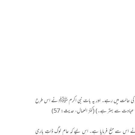
و فکر کی حالت میں رہے۔ اور یہ بات نبی اکرم ﷺ نے اس طرح
 کی عبادت سے بہتر ہے۔) (کنز العمال، حدیث: 57)
سلام نے اس سے منع فرمایا ہے۔ اس لیے کہ عام لوگ ذاتِ باری