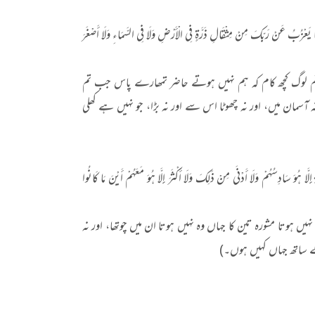
مَا يَعْزُبُ عَنْ رَبِّكَ مِنْ مِثْقَالِ ذَرَّةٍ فِي الْأَرْضِ وَلَا فِي السَّمَاءِ وَلَا أَصْغَرَ
و تم لوگ کچھ کام کہ ہم نہیں ہوتے حاضر تمھارے پاس جب تم
سمان میں، اور نہ چھوٹا اس سے اور نہ بڑا، جو نہیں ہے کھلی
لَّا هُوَ سَادِسُهُمْ وَلَا أَدْنَى مِنْ ذَلِكَ وَلَا أَكْثَرَ إِلَّا هُوَ مَعَهُمْ أَيْنَ مَا كَانُوا
ہیں ہوتا مشورہ تین کا جہاں وہ نہیں ہوتا ان میں چوتھا، اور نہ
 کے ساتھ جہاں کہیں ہوں۔)