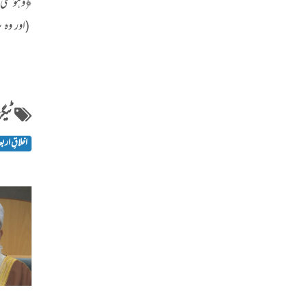
﴿وَهُوَ عَلَى كُلّ
(اور وہ ہ
ٹیگز
اخلاقِ اربع