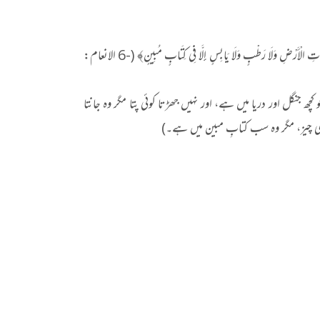
﴿وَعِنْدَهُ مَفَاتِحُ الْغَيْبِ لَا يَعْلَمُهَا إِلَّا هُوَ وَيَعْلَمُ مَا فِي الْبَرِّ وَالْبَحْرِ وَمَا تَسْقُطُ مِنْ وَرَقَةٍ إِلَّا يَعْلَمُهَا وَلَا حَبَّةٍ فِي ظُلُمَاتِ الْأَرْضِ وَلَا رَطْبٍ وَلَا يَابِسٍ إِلَّا فِي كِتَابٍ مُبِينٍ﴾ (-6 الانعام:
ھ جنگل اور دریا میں ہے، اور نہیں جھڑتا کوئی پتا مگر وہ جانتا
وکھی چیز، مگر وہ سب کتابِ مبین میں ہے۔)