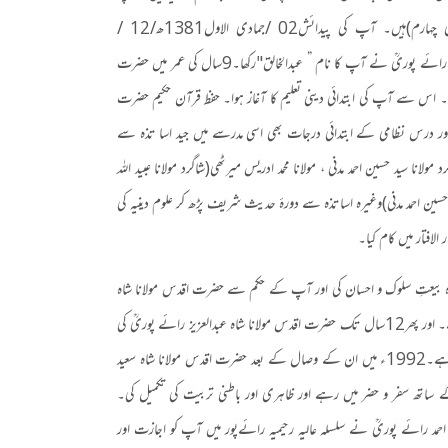
 چہارم
)
ہیں۔ آپ کی پیدائش
02 /
جمادی الاول
1381
ھ
/12 /
 رائے پوریؒ نے آپ کا نام ” عبدالخالق
"
رکھا۔
9
سال کی عمر میں حضرت
کی۔ اس سے آپ کی ابتدائی دینی تعلیم کا آغاز ہوا۔ حفظ قرآن حکیم حضرت
 اور درس نظامی کے ابتدائی درجات بھی اسی مدرسے میں جید اسا تذہ سے
د مولانا سید حسین احمد مدنی ، مولانا محمد ادریس میرٹھی
(
شاگرد مولانا عبید اللہ
حسین احمد مدنی
)
وغیرہ اساتذہ سے دورۂ حدیث شریف پڑھ کر علوم دینیہ کی
الافتار میں کام کیا۔
عدہ بیعتِ سلوک و احسان کی اور آپ کے حکم سے حضرت اقدس مولانا شاہ
 اور پھر
12
سال تک حضرت اقدس مولانا شاہ عبدالعزیز رائے پوریؒ کی
ہے۔
1992
ء میں ان کے وصال کے بعد حضرت اقدس مولانا شاہ سعید
تھ سفر و حضر میں رہے اور ظاہری اور باطنی تربیت کی تکمیل کی۔
احمد رائے پوریؒ نے سلسلہ عالیہ رحیمیہ رائےپور میں آپ کو اجازت اور