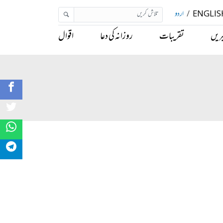
ENGLIS
/
اردو
ریں
تقریبات
روزانہ کی دعا
اقوال