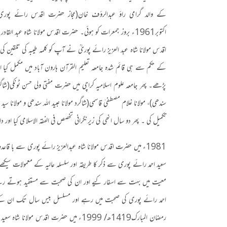
کے والد گرامی راؤ عبدالرؤف خان
(
مجاز حضرت اقدس رائے پوری
اکتوبر
1961
ء بروز جمعرات کو ہوئی۔ حضرت اقدس مولانا شاہ عبد القادر
اقدس مولانا شاہ عبد العزیز رائے پوریؒ نے آپ کو کلمہ طیبہ کی تلقین 
کے حکم سے ہی قائم شدہ جامعہ تعلیم القرآن ہارون آباد میں مکمل کیا
پڑھے۔ پھر جامعہ علوم اسلامیہ کراچی میں حضرت مفتی ولی حسن ٹونکی
(
شاگر
سندھی
)
، مولانا غلام مصطفیٰ قاسمی
(
شاگرد مولانا عبید اللہ سندھی و مولانا سید 
تکمیل کی ۔ پھر دو سال انھی کی زیرنگرانی تخصص فی الفقہ الاسلامی کیا اور دار 
1981
ء میں حضرت اقدس مولانا شاہ عبدالعزیز رائے پوری سے با قا
سعید احمد رائے پوری سے ذکر کا طریقہ اور سلسلہ عالیہ کے معمولات سیکھے۔
معیت میں بہت سے اسفار کیے اور ان کی صحبت سے مستفید ہوتے ر
احمد رائے پوری کی صحبت میں رہے اور مسلسل بیس سال تک ان کے سا
رمضان المبارک
1419
ھ
/ 1999
ء میں حضرت اقدس مولانا شاہ سعید 