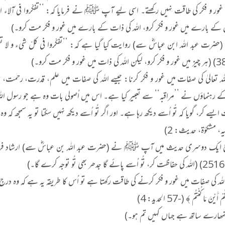
ں کے بارے میں غور و فکر کرو، اللہ کی ذات کے بارے میں غور و فکر مت کرو۔)
ہ تعالیٰ کی صفات میں غور و فکر کرنا: جیسے اللہ کی صفات میں علم، قدرت، رحمت، 
رہنماؤں نے ’’مراقبہ‘‘ سے تعبیر کیا ہے۔ اس میں اُصولی بات وہ ہے جو رسول الل
ایسے کر، گویا کہ تُو اُسے دیکھ رہا ہے۔ اور اگر تُو اُسے دیکھ نہیں سکتا تو یہ سمجھ کہ و
ہ، مشکوٰۃ، حدیث: 2)
ایک دوسری حدیث میں آپ ﷺ نے (حضرت عبد اللہ بن عباسؓ سے) ارشاد فرمایا: ’’احفَظِ
)
اللہ کی صفات میں غور و فکر کرنے کی طاقت رکھتا ہے تو اُس کا طریقہ یہ ہے کہ وہ د
َيْنَ مَا كُنْتُمْ ﴾ (-57 الحدید: 4)
تمھارے ساتھ ہے جہاں کہیں تم ہو۔)