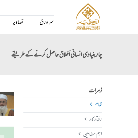
سر ورق
تصاویر
چار بنیادی انسانی اَخلاق حاصل کرنے کے طریقے
زمرات
تمام
رفتارِکار
اہم مضامین