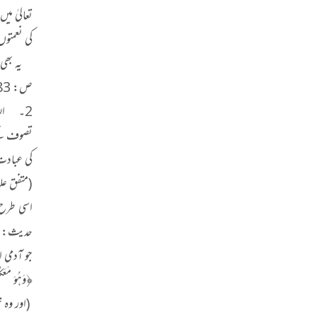
کی نعمتو
ص: 383) (ہر چیز میں غور و فکر کرو، لیکن اللہ کی ذات میں غور و فکر مت کرو۔)
2۔ الل
تصوف کے 
کی عبادت 
(متفق علی
اسی طرح 
حدیث: 2516) (اللہ کی حفاظت کر، تُو اُسے پائے گا جدھر بھی تُو توجہ کرے گا۔
جو آدمی 
﴿وَهُوَ مَعَكُمْ أ
(اور وہ 