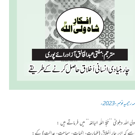
 رحیمیہ نومبر-2023ء
ی اللہ دہلویؒ ’’حُجّۃُ اللّٰہِ البالِغہ‘‘ میں فرماتے ہیں :
چاہیے کہ ان چار اَخلاق (طہارت، اِخبات، سماحت، عدالت) کے: