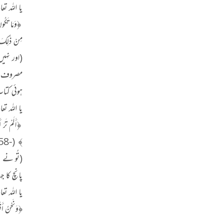
یا اللہ تعا
﴿وَمَا تَكُونُ
مِنْ ذَلِكَ وَلَ
(اور نہی
مصروف ہو
ہوئی کتا
یا اللہ تعا
﴿أَلَمْ تَرَ أَ
﴾ (-58 المجادلہ: 7)
(تُو نے ن
پانچ کا ج
یا اللہ تع
﴿وَنَحْنُ أَقْر