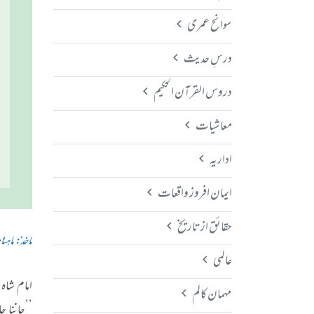
سوانح عمری
درسِ حدیث
دروس القرآن الحکیم
معاشیات
اداریہ
ایمان افروز واقعات
حقائق از تاریخ
ماخذ: ماہنامہ
عالمی
امام شاہ ول
مہمان کالم
’’جاننا 