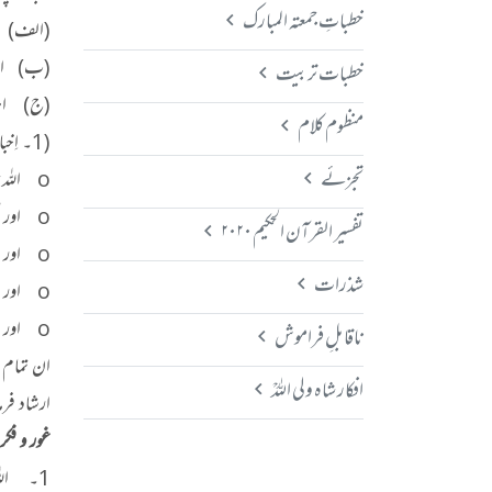
خطباتِ جمعتہ المبارک
(الف) ای
(ب) ایسی
خطبات تربیت
(ج) ایسی
منظوم کلام
(1۔ اِخبات الی اللہ کے حصول کے اسباب اور طریقہ)
تجزئے
o اللہ تبارک و تعالیٰ کے لیے عاجزی اور انکساری اختیار کرنا،
o اور اُس کی کبریائی کی طرف متوجہ رہنا،
تفسیر القرآن الحکیم ۲۰۲۰
o اور ملائِ اعلیٰ کے رنگ میں رنگا ہوا ہونا،
شذرات
o اور انسان کی بشری بداَخلاقیوں سے نجات حاصل کرنا،
o اور دُنیوی زندگی کی صورتوں اور نقوش کو نفس کا قبول نہ کرنا اور اُس پر مطمئن نہ ہونا۔
ناقابلِ فراموش
ان تمام 
افکار شاہ ولی اللہؒ
ارشاد فرم
غور و فکر
1۔ الل