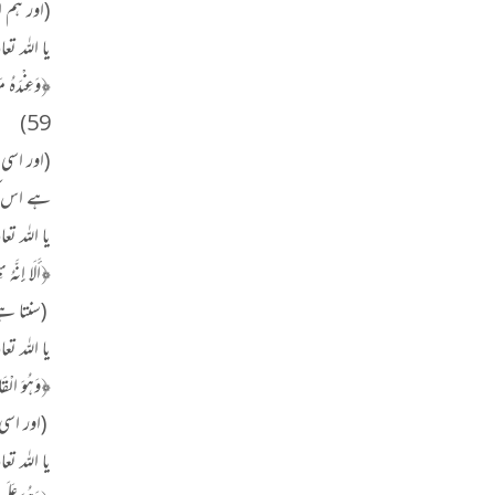
(اور ہم 
یا اللہ تع
59)
(اور اسی 
ہے اس کو،
یا اللہ تع
﴿أَلَا إِنَّهُ بِكُل
(سنتا ہے!
یا اللہ تع
﴿وَهُوَ الْقَاهِرُ
(اور اسی
یا اللہ تع