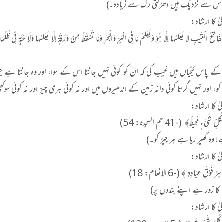
اس سے نزدیک ہیں دھڑکتی رگ سے زیادہ۔)
الیٰ کا ارشاد:
کے پاس کنجیاں ہیں غیب کی کہ ان کو کوئی نہیں جانتا اس کے سوا، اور وہ جانتا ہے جو کچ
 اور نہیں گرتا کوئی دانہ زمین کے اندھیروں میں اور نہ کوئی ہری چیز اور نہ کوئی س
الیٰ کا ارشاد:
ِّ شَيْءٍ مُحِيطٌ﴾ (-41 حم السجدہ: 54)
 وہ گھیر رہا ہے ہر چیز کو۔)
الیٰ کا ارشاد:
 فَوْقَ عِبَادِهِ ﴾ (-6 الانعام: 18)
 کا زور ہے اپنے بندوں پر)
الیٰ کا ارشاد: