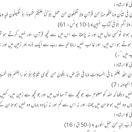
لیٰ کا ارشاد:
 فِي شَأْنٍ وَمَا تَتْلُو مِنْهُ مِنْ قُرْآنٍ وَلَا تَعْمَلُونَ مِنْ عَمَلٍ إِلَّا كُنَّا عَلَيْكُمْ شُهُودًا إِذْ تُفِيضُونَ فِيهِ وَ
ا أَكْبَرَ إِلَّا فِي كِتَابٍ مُبِينٍ﴾ (-10 یونس: 61)
ں ہوتا تُو کسی حال میں اور نہ پڑھتا ہے اس میں سے کچھ قرآن، اور نہیں کرتے ہ
تے ہو اس میں، اور غائب نہیں رہتا تیرے ربّ سے ایک ذرّہ بھر زمین میں اور نہ آ
ب میں‘‘۔)
لیٰ کا ارشاد:
نَّ اللَّهَ يَعْلَمُ مَا فِي السَّمَاوَاتِ وَمَا فِي الْأَرْضِ مَا يَكُونُ مِنْ نَجْوَى ثَلَاثَةٍ إِلَّا هُوَ رَابِعُهُمْ وَلَا خَمْسَةٍ إِ
ہیں دیکھا کہ اللہ کو معلوم ہے جو کچھ ہے آسمانوں میں اور جو کچھ ہے زمین میں، کہیں ن
ہاں وہ نہیں ہوتا ان میں چھٹا، اور نہ اس سے کم اور نہ زیادہ جہاں وہ نہیں ہوتا ان
الیٰ کا ارشاد:
َبُ إِلَيْهِ مِنْ حَبْلِ الْوَرِيدِ ﴾ (-50 ق: 16)