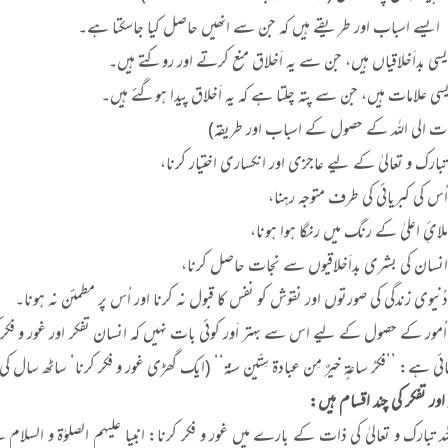
سے اسباب اور طریقے ہیں کہ جن سے انھیں حاصل کیا جاسکتا ہے۔
 بداَخلاقیاں ہیں، جن سے یہ اَخلاق منع کرتے اور روکتے ہیں۔
 علامات ہیں، جن سے پتہ چلتا ہے کہ یہ اَخلاق پیدا ہوگئے ہیں۔
اُمور کے حصول کے لیے اس سے بہتر اَور کوئی بات نہیں کہ انسان تفکر اور غور 
ائی ہے: ’’فکرُ ساعۃٍ خیرٌ مِن عبادۃ سِتّین سنۃ‘‘ (ایک گھڑی غور و فکر کرنا‘ ساٹھ سال
 اور تفکر کی چند اقسام ہیں:
ہ تبارک و تعالیٰ کی ذات کے بارے میں غور و فکر کرنا: انبیا علیہم الصلوٰۃ و ال