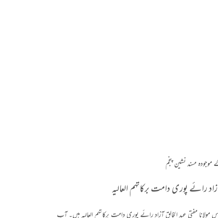
 موجودہ مسند نشین پنجم
اد رائے پوری دامت برکاتہم العالیہ
س مولانا مفتی عبد الخالق آزاد رائے پوری دامت برکاتہم العالیہ ہیں۔ آپ