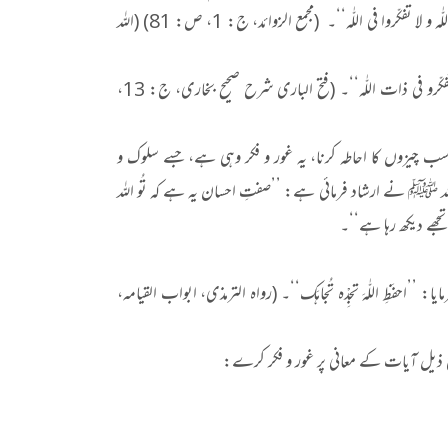
تعالیٰ میں غور و فکر کی طاقت نہیں رکھتے۔ اسی لیے آپ ﷺ نے فرمایا کہ: ’’تفکّروا فی آلاء اللّٰہ و لا تفکّروا فی اللّٰہ‘‘۔ (مجمع الزوائد، ج: 1، ص: 81) (اللہ
یہ بھی (حضرت عبد اللہ ابن عباسؓ سے) روایت کیا گیا ہے کہ: ’’تفکّروا فی کلّ شیء و لا تفکّرو فی ذات اللّٰہ‘‘۔ (فتح الباری شرح صحیح بخاری، ج: 13،
سب چیزوں کا احاطہ کرنا، یہ غور و فکر وہی ہے، جسے سلوک و
ہ ﷺ نے ارشاد فرمائی ہے: ’’صفتِ احسان یہ ہے کہ تُو اللہ
ہ تجھے دیکھ رہا ہے‘‘۔
 اللّٰہَ تجِدْہ تُجاہَک‘‘۔ (رواہ الترمذی، ابواب القیامہ،
رجِ ذیل آیات کے معانی پر غور و فکر کرے: