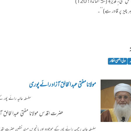
ِ شَيْءٍ قَدِيرٌ﴾ (-5 المائدہ: 120)
ر چیز پر قادر ہے)‘‘۔
ہ
ولی اللہی افکار
مولانا مفتی عبدالخالق آزاد رائے پوری
سلسلہ عاليہ رائے پور کے
حضرت اقدس مولانا مفتی عبدالخالق آز
سلسلہ عالیہ رحیمیہ رائے پور کے موجودہ اور پانچویں مسند نشین حضرت اقد