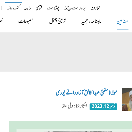
تعارف
براہ راست ویڈیوز
پوڈکاسٹ
فتوی
رابطہ
کتب خانہ
H
مضامین
ماہنامہ رحیمیہ
تربیتی چینل
مطبوعات
خب
مولانا مفتی عبدالخالق آزاد رائے پوری
- افکار شاہ ولی اللہؒ
نومبر 12, 2023