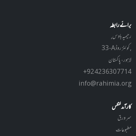
برائے رابطہ
رحیمیہ ہاوس,
33-A کوئنز روڈ ,
لاہور، پاکستان
+92 42 3630 7714
info@rahimia.org
کارآمد لنکس
سر ورق
مطبوعات