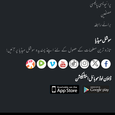
پرائیویسی پالیسی
مصنفین
برائے رابطہ
سوشل میڈیا
تازہ ترین معلومات کے حصول کے لئے اپنے پسندیدہ سوشل میڈیا پر آئیں!
ڈاؤن لوڈ موبائل ایپلیکیشن