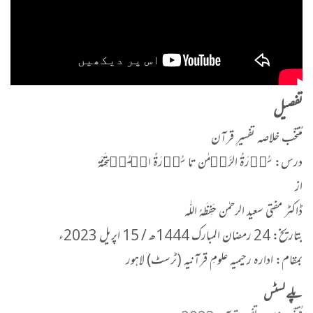
تفصیل
مُنتخَب خلاصہ تفسیرِ قرآن
درس: سُوۡرَۃُ الرَّحۡمٰن تا سُوۡرَۃُ الۡمُمۡتَحِنَۃ
از
ڈاکٹر مفتی سعید الرحمٰن حَفِظَهُ اللّٰه
بتاریخ: 24 رمضان المبارک 1444ھ / 15 اپریل 2023ء
بمقام: ادارہ رحیمیہ علومِ قرآنیہ (ٹرسٹ) لاہور
پلے لسٹس