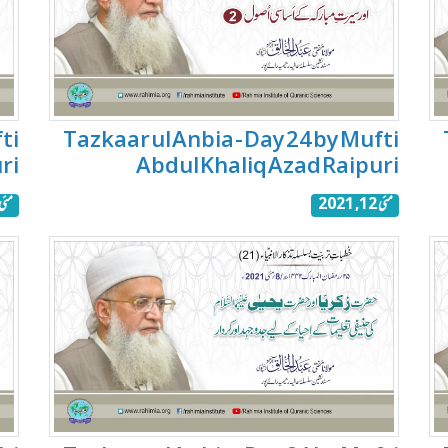
ti
Tazkaar ul Anbia - Day 24 by Mufti
ri
Abdul Khaliq Azad Raipuri
مئی 12, 2021
مئی 11, 21