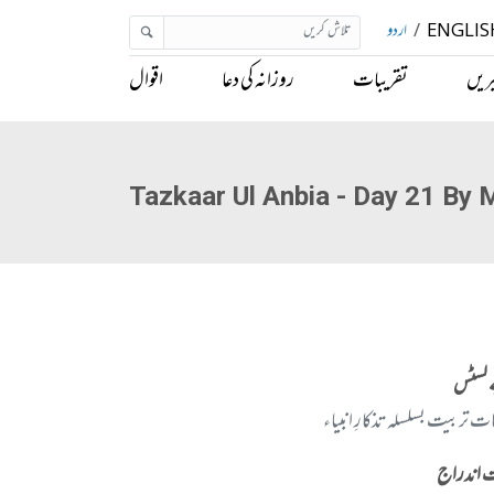
ENGLIS
/
اردو
ریں
تقریبات
روزانہ کی دعا
اقوال
Tazkaar Ul Anbia - Day 21 By 
 لسٹس
ت تربیت بسلسلہ تذکارِ انبیاء
 اندراج