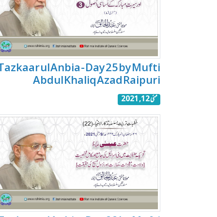
Tazkaar ul Anbia - Day 25 by Mufti
Abdul Khaliq Azad Raipuri
مئی 12, 2021