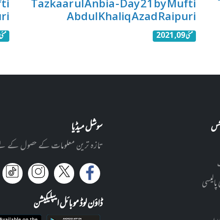
ti
Tazkaar ul Anbia - Day 21 by Mufti
ri
Abdul Khaliq Azad Raipuri
مئی 09, 2021
مئی 07, 21
نکس
سوشل میڈیا
تازہ ترین معلومات کے حصول کے لئے ا
 پالیسی
ڈاؤن لوڈ موبائل ایپلیکیشن