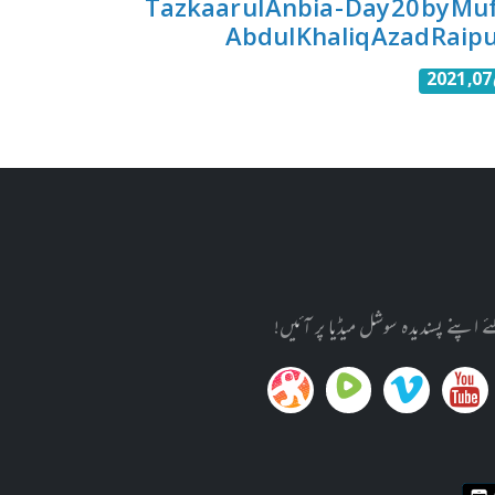
Tazkaar ul Anbia - Day 20 by Muf
Abdul Khaliq Azad Raipu
20
پنے پسندیدہ سوشل میڈیا پر آئیں!