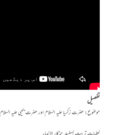
تفصیل
موضوع: حضرت زکریا علیہ السلام اور حضرت یحیی علیہ السلام؛ 
خطبات تربیت بسلسلہ تذکار الانبیاء