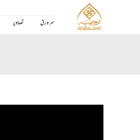
سر ورق
تصاویر