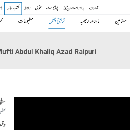
تعارف
براہ راست ویڈیوز
پوڈکاسٹ
فتوی
رابطہ
H
کتب خانہ
مضامین
ماہنامہ رحیمیہ
تربیتی چینل
مطبوعات
خب
Mufti Abdul Khaliq Azad Raipuri
پلے
خطبا
وقت