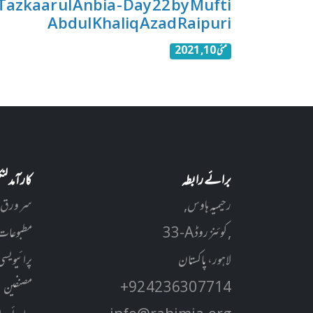
Tazkaar ul Anbia - Day 22 by Mufti
Abdul Khaliq Azad Raipuri
مئی 10, 2021
برائے رابطہ
کارآمد ل
رحیمیہ ہاوس,
سر ورق
33-A کوئنز روڈ ,
مطبوعات
لاہور، پاکستان
پرائیویسی
+92 42 3630 7714
مصنفین