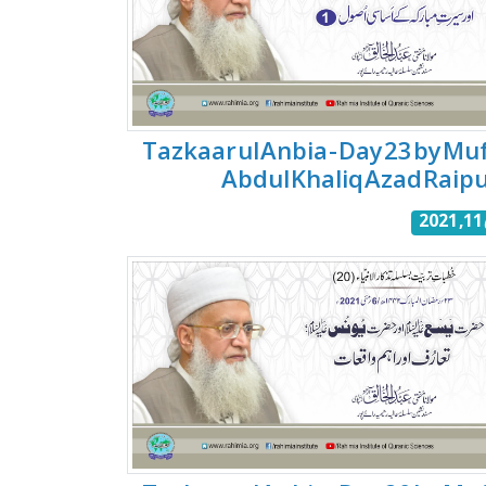
Tazkaar ul Anbia - Day 23 by Muf
Abdul Khaliq Azad Raipu
20