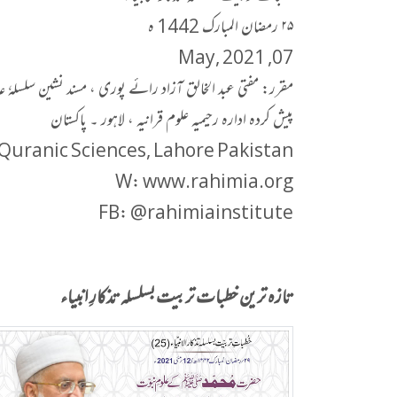
۲۵ رمضان المبارک 1442 ہ
07, May, 2021
مقرر: مفتی عبد الخالق آزاد رائے پوری ، مسند نشین سلسلہٗ عا
پیش کردہ ادارہ رحیمیہ علوم قرانیہ ، لاہور ۔ پاکستان
 Quranic Sciences, Lahore Pakistan
W: www.rahimia.org
FB: @rahimiainstitute
تازہ ترین خطبات تربیت بسلسلہ تذکارِ انبیاء