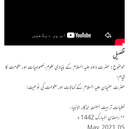
تفصیل
موضوع: حضرت داؤد علیہ السلام کے بنیادی علوم،خصوصیات اور حکومت کا
قیام!
حضرت سلیمان علیہ السلام کے کمالات اور حکومت کی نوعیت!
خطبات تربیت بسلسلہ تذکار الانبیاء
۲۲ رمضان المبارک 1442 ہ
05, May, 2021