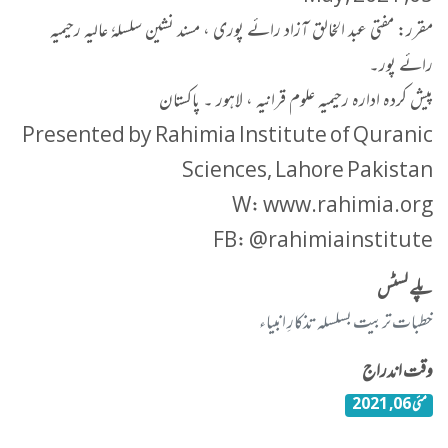
مقرر: مفتی عبد الخالق آزاد رائے پوری ، مسند نشین سلسلہٗ عالیہ رحیمیہ
رائے پور۔
پیش کردہ ادارہ رحیمیہ علوم قرانیہ ، لاہور ۔ پاکستان
Presented by Rahimia Institute of Quranic
Sciences, Lahore Pakistan
W: www.rahimia.org
FB: @rahimiainstitute
پلے لسٹس
خطبات تربیت بسلسلہ تذکارِ انبیاء
وقت اندراج
مئی 06, 2021