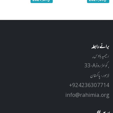
مئی 09, 2021
مئی 07, 2021
برائے رابطہ
رحیمیہ ہاوس,
33-A کوئنز روڈ ,
لاہور، پاکستان
+92 42 3630 7714
info@rahimia.org