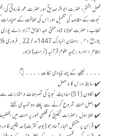
فصل ہشتم: حضرت ابوبکر صدیقؓ اور حضرت عمر فاروقؓ کی افضلی
نبوت کے مقاصد کی تکمیل اور اس کی خلافت کے معیارات کی بنیاد پ
خطاب: حضرت مولانا شاہ مفتی عبد الخالق آزاد رائے پوری
بتاریخ : ۴؍ رمضان المبارک 1447ھ / 22؍ فروری 2026ء
بمقام : ادارہ رحیمیہ علومِ قرآنیہ (ٹرسٹ) لاہور
۔ ۔ ۔ ۔ خطبے کے چند بُنیادی نِکات ۔ ۔ ۔ ۔ 👇
✔️ سابقہ درس کا ما حصل
✔️ اکاون (51) احادیثِ نبویہؐ کی تصریحات و اشارات سے افضلیتِ شیخینؓ کا ثبوت
✔️ اصل بحث شروع کرنے سے پہلے دو تمہیدی نکتے
✔️ نکتۂ اول :حضرات شیخینؓ کو قطعی طور پر امت میں افضل
✔️ قرائن پر مشتمل اخبارِ آحاد جو (بوجہ کثرت) حدِ یقین کا درج