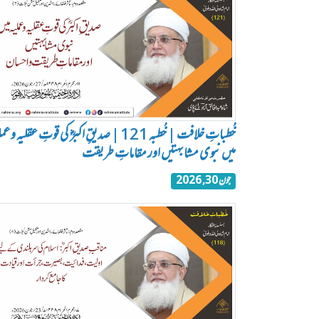
خُطباتِ خلافت | خُطبہ 121 | صدیقِ اکبرؓ کی قوتِ عقلیہ و ع
میں نبوی مشابہتیں اور مقاماتِ طریقت
جون 30, 2026