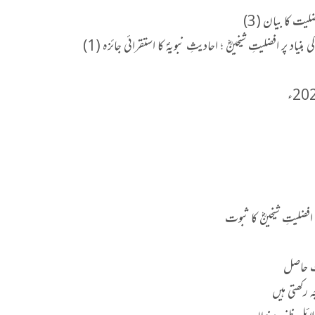
ت کا بیان (3)
ر افضلیتِ شیخینؓ ؛ احادیثِ نبویہؐ کا استقرائی جائزہ (1)
یت حاصل
ہ رکھتی ہیں