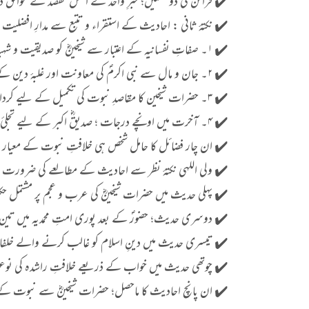
✔️ قرائن کی دو قسمیں؛ خبرِ واحد کے اصل مقصد کے موافق دلائ
✔️ نکتۂ ثانی : احادیث کے استقراء و تتبع سے مدارِ افضلیت
✔️ ۱۔ صفاتِ نفسانیہ کے اعتبار سے شیخینؓ کو صدیقیت و شہیدیت کا منصب حاصل
✔️ ۲۔ جان و مال سے نبی اکرمؐ کی معاونت اور غلبۂ دین کے لیے جدوجہد
✔️ ۳۔ حضرات شیخین کا مقاصدِ نبوت کی تکمیل کے لیے کردار
✔️ ۴۔ آخرت میں اونچے درجات ؛ صدیقؓ اکبر کے لیے تجلئ خاص اور فاروقؓ اعظم سے حق تعالیٰ کا معانقہ
✔️ ان چار فضائل کا حامل شخص ہی خلافتِ نبوت کے معیار و مد
✔️ ولی اللہی نکتۂ نظر سے احادیث کے مطالعے کی ضرورت
✔️ پہلی حدیث میں حضرات شیخینؓ کی عرب و عجم پر مشتمل 
✔️ دوسری حدیث؛ حضورؐ کے بعد پوری امتِ محمدیہ میں تین
✔️ تیسری حدیث میں دینِ اسلام کو غالب کرنے والے خلفاء
✔️ چوتھی حدیث میں خواب کے ذریعے خلافتِ راشدہ کی نو
✔️ ان پانچ احادیث کا ماحصل؛ حضرات شیخینؓ سے نبوت کے ک