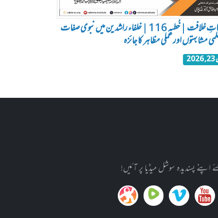
خُطباتِ خلافت | خُطبہ 116 | خلفاء راشدین میں نبوی صفات
لمی مشابہتوں اور عملی مظاہر کا جائزہ
202
پنے پسندیدہ سوشل میڈیا پر آئیں!