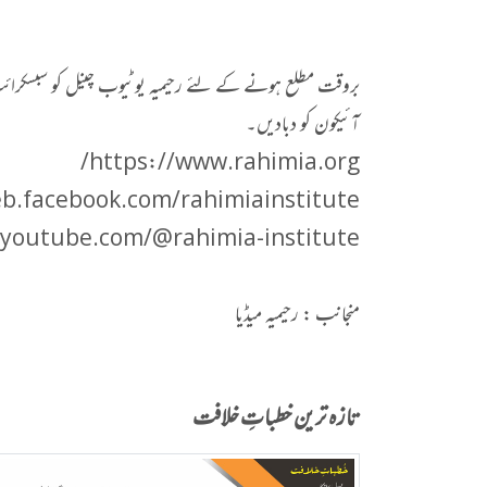
بروقت مطلع ہونے کے لئے رحیمیہ یوٹیوب چینل کو سبسکرائب 
آئیکون کو دبادیں۔
https://www.rahimia.org/
b.facebook.com/rahimiainstitute/
youtube.com/@rahimia-institute
منجانب : رحیمیہ میڈیا
تازہ ترین خطباتِ خلافت