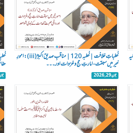
ملیہ
خُطباتِ خلافت | خُطبہ 120 | مناقبِ صدیق اکبرؓ (iii): امورِ
خیر میں سبقت، امارتِ حج وغزوات اور۔۔۔
حفا
جون 29, 2026
جون 25, 6