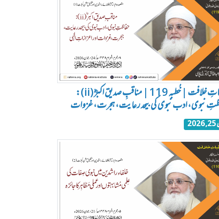
خُطباتِ خلافت | خُطبہ 119 | مناقبِ صدیق اکبرؓ (ii):
ظتِ نبوی، ادب نبوی کی بیحد رعایت، ہجرت، غزوات
202