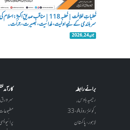
خُطباتِ خلافت | خُطبہ 118 | مناقبِ صدیقِ اکبرؓ: اسلام کی
سربلندی کے لیے اولیت، فدائیت، بصیرت، جرأت۔
جون 24, 2026
برائے رابطہ
کارآمد ل
رحیمیہ ہاوس,
سر ورق
33-A کوئنز روڈ ,
مطبوعات
لاہور، پاکستان
پرائیویسی