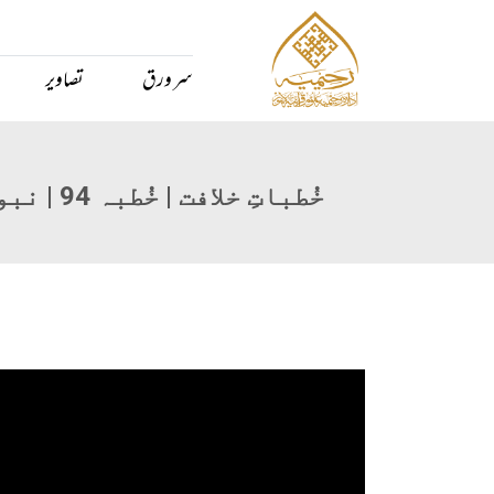
سر ورق
تصاویر
خُطباتِ خلافت | خُطبہ 94 | نبوت کے مقاصد کی تکمیل اور اس کی خلافت کے معیارات‘ احادیثِ نبویہؐ (1)