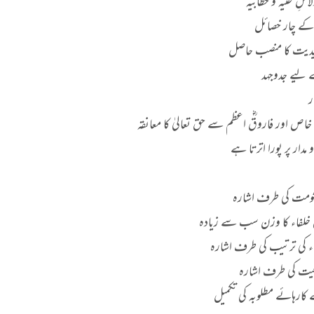
لِ ظنیہ و خطابیہ
 کے چار خصائل
ار پر پورا اترتا ہے
حکومت کی طرف اشارہ
 خلفاء کا وزن سب سے زیادہ
 کی ترتیب کی طرف اشارہ
عیت کی طرف اشارہ
ارہائے مطلوبہ کی تکمیل