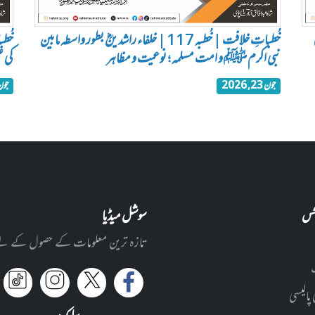
خُطباتِ خلافت | خُطبہ 117 | خلفاء راشدینؓ بطور واسطہ مابین
نبی اکرم ﷺ و امت مسلمہ ؛ نوعیت و مظاہر
کی ع
جون 23, 2026
جون 23, 6
نکس
سوشل میڈیا
تازہ ترین معلومات کے حصول کے لئے ا
 پالیسی