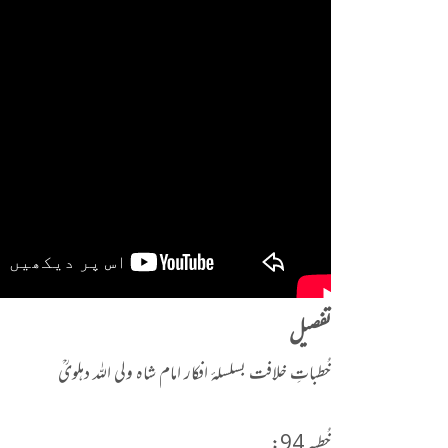
تفصیل
خُطباتِ خلافت بسلسلۂ افکار امام شاہ ولی اللہ دہلویؒ
خُطبہ 94: