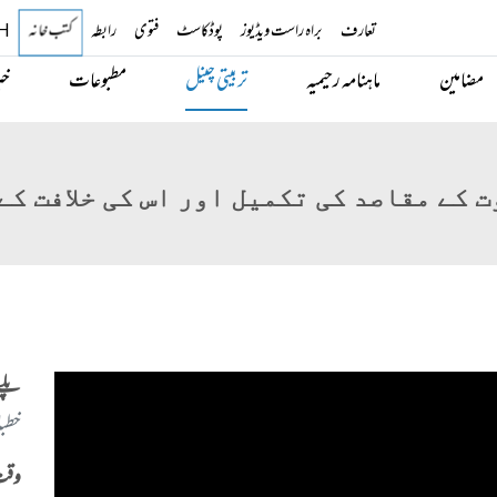
تعارف
براہ راست ویڈیوز
پوڈکاسٹ
فتوی
رابطہ
کتب خانہ
H
مضامین
ماہنامہ رحیمیہ
تربیتی چینل
مطبوعات
خب
پلے
خطب
وقت