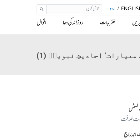
ENGLIS
/
اردو
ریں
تقریبات
روزانہ کی دعا
اقوال
 لسٹس
اتِ خلافت
 اندراج