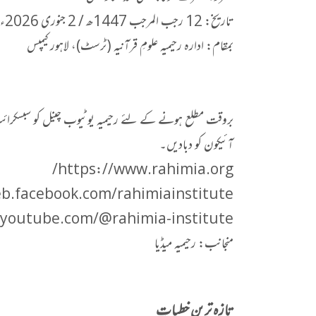
تاریخ: 12 رجب المرجب 1447ھ / 2 جنوری 2026ء
بمقام: ادارہ رحیمیہ علومِ قرآنیہ (ٹرسٹ)، لاہور کیمپس
بروقت مطلع ہونے کے لئے رحیمیہ یوٹیوب چینل کو سبسکرائب 
آئیکون کو دبادیں۔
https://www.rahimia.org/
b.facebook.com/rahimiainstitute/
youtube.com/@rahimia-institute
منجانب: رحیمیہ میڈیا
تازہ ترین خطباتِ