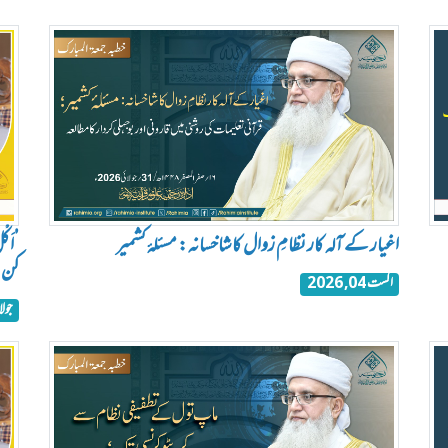
اغیار کے آلہ کار نظامِ زوال کا شاخسانہ: مسئلۂ کشمیر
’اَک
کن ا
اگست 04, 2026
جولائی 8