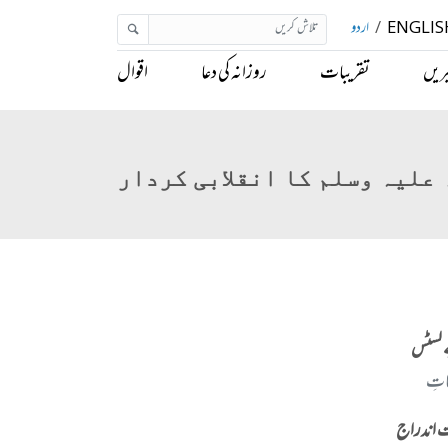
ENGLIS
/
اردو
ریں
تقریبات
روزانہ کی دعا
اقوال
 علیہ وسلم کا انقلابی کردار
 لسٹس
اتِ
 اندراج