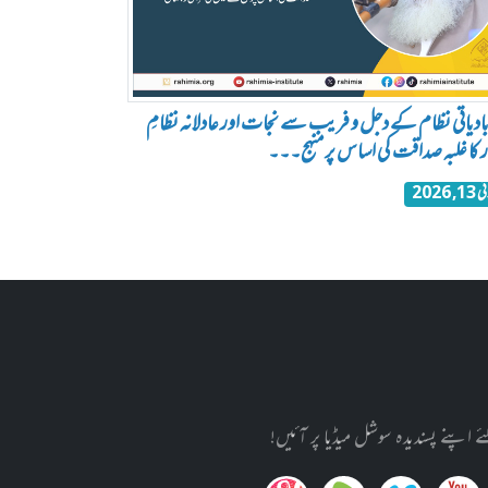
ادیاتی نظام کے دجل و فریب سے نجات اور عادلانہ نظامِ
ر کا غلبہ صداقت کی اساس پر منہج۔۔۔
1, 2026
پنے پسندیدہ سوشل میڈیا پر آئیں!