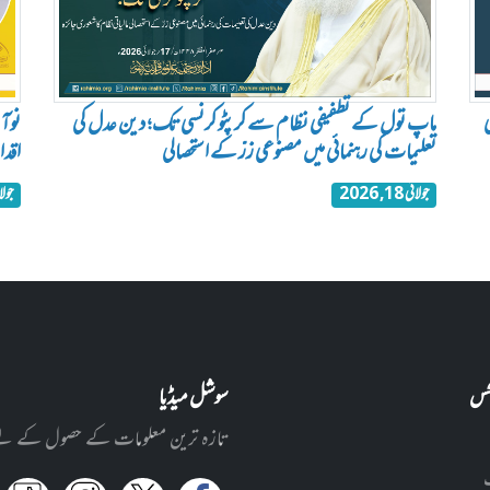
ماپ تول کے تطفیفی نظام سے کرپٹو کرنسی تک؛ دین عدل کی
نوآب
تعلیمات کی رہنمائی میں مصنوعی زرّ کے استحصالی
اقدا
جولائی 18, 2026
جولائی 3
نکس
سوشل میڈیا
تازہ ترین معلومات کے حصول کے لئے ا