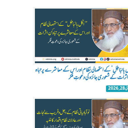
ْل بِالبَاطِل‘ کے استحصالی نظام اور اس کے معاشرے پر تباہ
ثرات کے شعوری جائزہ کی دعوتِ فکر
2, 2026