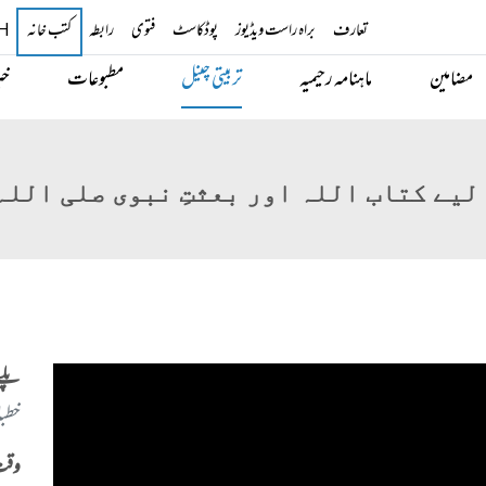
تعارف
براہ راست ویڈیوز
پوڈکاسٹ
فتوی
رابطہ
H
کتب خانہ
مضامین
ماہنامہ رحیمیہ
تربیتی چینل
مطبوعات
خب
لیے کتاب اللہ اور بعثتِ نبوی صلی اللہ
پلے
خطب
وقت