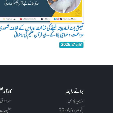
تعیش پسند فساد پیشہ طبقے کی شناخت اوراس کے خلاف شعوری
مزاحمت: سماجی بقا کے لیے قرآنِ حکیم کی رہنمائی
جولائی 21, 2026
برائے رابطہ
کارآمد ل
رحیمیہ ہاوس,
سر ورق
33-A کوئنز روڈ ,
مطبوعات