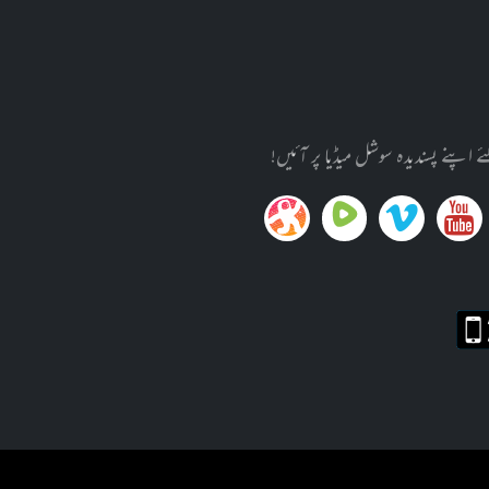
پنے پسندیدہ سوشل میڈیا پر آئیں!