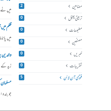
مضامین
2
میں نے ج
تربیتی چینل
0
ظلم میں 
مطبوعات
0
​​میں پا
مصنفین
0
خبریں
0
والدین پر
تقریبات
زید کے و
0
فتوی آن لائن
5
مسلمان ک
جو بندہ 