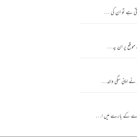
رتی ہے تو ان کی …
ے موقع پر ان یہ…
د نے اپنی سگی والد…
ے بندے کے بارے میں ا…