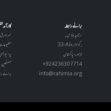
برائے رابطہ
کارآمد ل
رحیمیہ ہاوس,
سر ورق
33-A کوئنز روڈ ,
مطبوعات
لاہور، پاکستان
پرائیویسی
+92 42 3630 7714
مصنفین
info@rahimia.org
برائے را