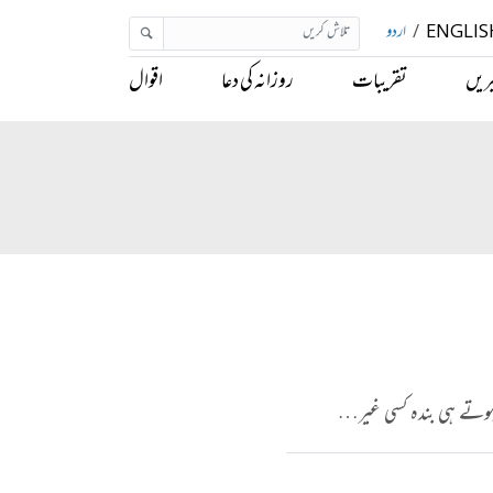
ENGLIS
/
اردو
ریں
تقریبات
روزانہ کی دعا
اقوال
 ہوتے ہی بندہ کسی غیر…