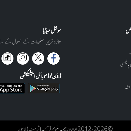
نکس
سوشل میڈیا
تازہ ترین معلومات کے حصول کے لئے ا
 پالیسی
ڈاؤن لوڈ موبائل ایپلیکیشن
بطہ
© 2012-2026 ادارہ رحیمیہ علوم قرآنیہ (ٹرسٹ) لاہور