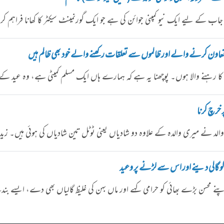
اب کے لیے ایک نیو کمپنی جوائن کی ہے جو ایک گورنمینٹ سیکٹر کا کھانا فراہم ک
تعاون کرنے والے اور ظالموں سے تعلقات رکھنے والے خود بھی ظالم ہیں
ناما کا رہنے والا ہوں۔ پوچھنا یہ ہے کہ ہمارے ہاں ایک مسلم کمیٹی ہے، وہ عید ک
 خرچ کرنا
الد نے میری والدہ کے علاوہ دو شادیاں یعنی ٹوٹل تین شادیاں کی ہوئی ہیں۔ زی
و گالی دینے اور اس سے لڑنے پر وعید
اپنے محسن بڑے بھائی کو حرامی کہے اور ماں بہن کی غلیظ گالیاں بھی دے، ایس