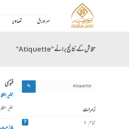
سر ورق
تصاویر
تلاش کے نتائج برائے "Atiquette"
فتوی
بغیر اطل
بغیر اطل
زمرات
تمام
7
ملازمت س