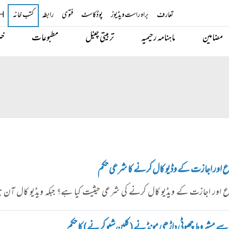
تعارف
براہ راست ویڈیوز
پوڈکاسٹ
فتوی
رابطہ
کتب خانہ
H
مضامین
ماہنامہ رحیمیہ
تربیتی چینل
مطبوعات
خب
اع اور اجازت کے وڈیو کال کرنے کا شرعی حکم
اع اور اجازت کے ویڈیو کال کرنے کی شرعی حیثیت کیا ہے؟ جبکہ ویڈیو کال آن
ے مشروط چھوٹی داڑھی مونڈنے (کلین شیو کرنے) کا حکم