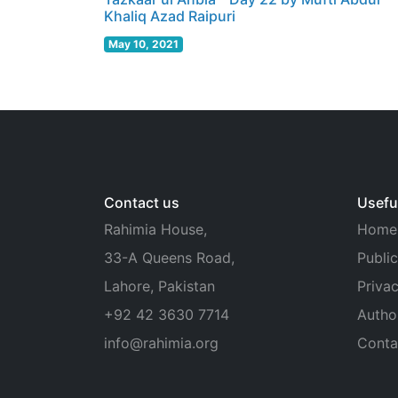
Khaliq Azad Raipuri
May 10, 2021
Contact us
Useful
Rahimia House,
Home
33-A Queens Road,
Public
Lahore, Pakistan
Privac
+92 42 3630 7714
Autho
info@rahimia.org
Conta