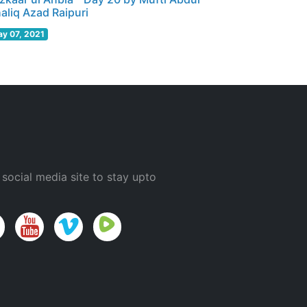
aliq Azad Raipuri
y 07, 2021
 social media site to stay upto