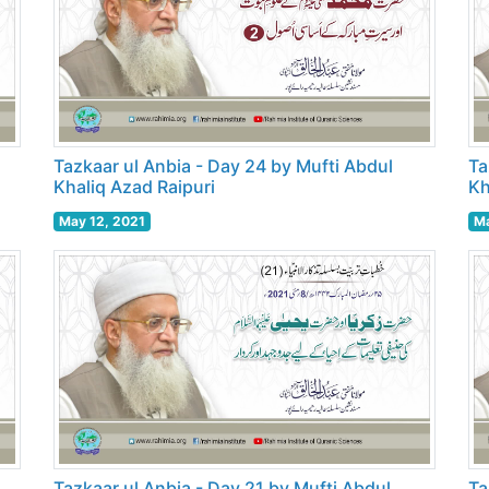
Tazkaar ul Anbia - Day 24 by Mufti Abdul
Ta
Khaliq Azad Raipuri
Kh
May 12, 2021
Ma
Tazkaar ul Anbia - Day 21 by Mufti Abdul
Ta