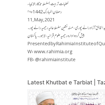
خطبات تربیت بسلسلہ تذکار الانبیاء
۲۸ رمضان المبارک 1442 ہ
11, May, 2021
 الخالق آزاد رائے پوری ، مسند نشین سلسلہٗ عالیہ رحیمیہ رائے پور۔
پیش کردہ ادارہ رحیمیہ علوم قرانیہ ، لاہور ۔ پاکستان
Presented by Rahimia Institute of Qu
W: www.rahimia.org
FB: @rahimiainstitute
Latest Khutbat e Tarbiat | T