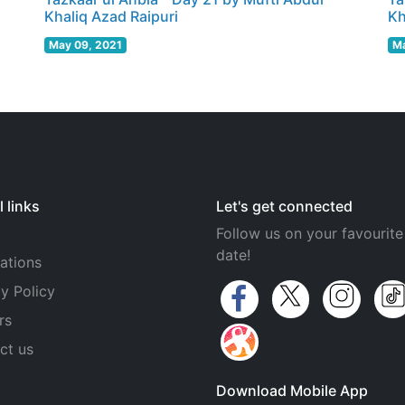
Khaliq Azad Raipuri
Kh
May 09, 2021
Ma
 links
Let's get connected
Follow us on your favourite
date!
ations
y Policy
rs
ct us
Download Mobile App