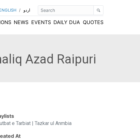
ENGLISH
/
اردو
IONS
NEWS
EVENTS
DAILY DUA
QUOTES
haliq Azad Raipuri
aylists
utbat e Tarbiat | Tazkar ul Anmbia
eated At