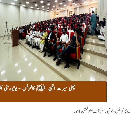
کانفرنس - یونیورسٹی آف ایجوکیشن لاہور