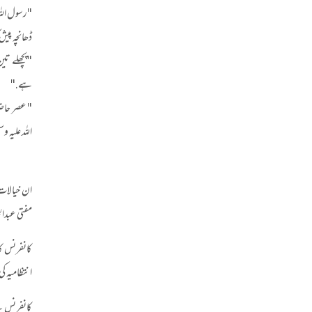
"رسول اللہ
ڈھانچہ پیش 
"پچھلے تی
ہے."
" عصر حاضر
اللہ علیہ 
ان خیالات 
مفتی عبدا
انتظامیہ 
کانفرنس کے