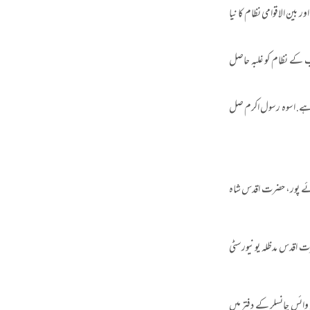
ین الاقوامی نظام کا نیا
ب کے نظام کو غلبہ حاصل
ی ہے. اسوہ رسول اکرم صل
 رائے پور، حضرت اقدس شاہ
یشن لاہور ٹاؤن شپ کیمپس لاہور میں مؤرخہ 6 اکتوبر 2022 کو ہوا. حضرت اقدس مدظلہ یونیورسٹی
 وائس چانسلر کے دفتر میں