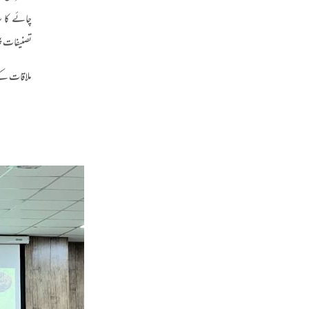
چائے کا س
تصنیفات پ
ملاقات کے 