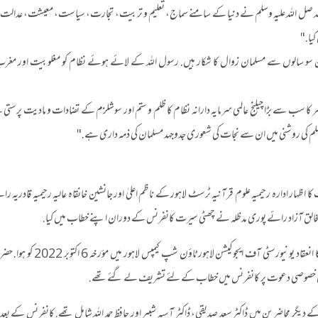
 صل اللہ علیہ وسلم نے دنیا کے سامنے سماج، تعلیم و تربیت، تجارت، سیاست، معیشت، عدالت اور ب
کیا."
ن سو سالوں سے مسلمان زوال کا شکار ہیں. رسول اللہ کے لائے ہوئے نظام کو مغلوبیت اور مغر
 کا سب سے بڑا چیلنج عالمی سرمایہ دارانہ نظام کا ظلم و ستم اور سوشلزم کے تضادات و مادیت پرست
وسلم کی روشنی میں ان سے نجات کی شعوری جدوجہد مسلمان کی ذمہ داری ہے."
کا اظہار ادارہ رحیمیہ علوم قرآنیہ ٹرسٹ لاہور کے ناظم اعلیٰ اور جانشین خانقاہ عالیہ رحیمیہ قادریہ
لخالق آزاد رائے پوری مدظلہ نے چھٹی سیرت کانفرنس کے دوران اپنے خطاب میں کیا.
کانفرنس کا انعقاد یونیورسٹی آف ایجوک
کی خصوصی دعوت پر کانفرنس میں خطاب کے لئے تشریف لے گئے تھے.
 دیگر محاضرین میں ڈاکٹر سعد صدیقی، ڈاکٹر آسیہ شبیر اور حافظ حمد اللہ شامل تھے. کانفرنس کے بعد