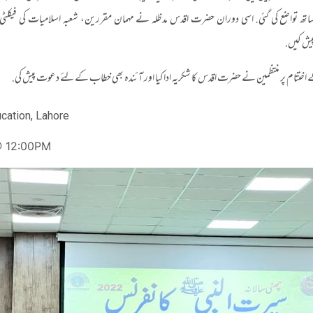
اتھ تواضع کی گئی. اسی دوران حضرت اقدس مدظلہ نے مہمان مقررین، شعبہ اسلامیات کی فیکلٹی ا
یش کیں.
اختتام پر منتظمین نے حضرت اقدس کا شکریہ ادا کیا اور آئندہ بھی خطاب کے لئے دعوت پیش کی.
ucation, Lahore
@ 12:00PM