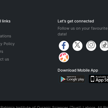
 links
Let's get connected
Follow us on your favourite
date!
ations
y Policy
rs
ct us
Download Mobile App