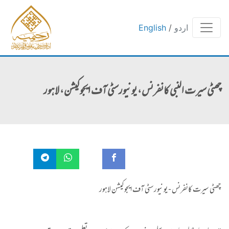
اردو
/
English
چھٹی سیرت النبی کانفرنس، یونیورسٹی آف ایجوکیشن، لاہور
چھٹی سیرت کانفرنس - یونیورسٹی آف ایجوکیشن لاہور