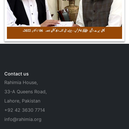
Contact us
Rahimia House,
33-A Queens Road,
Lahore, Pakistan
+92 42 3630 7714
info@rahimia.org