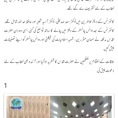
2022 کو ہوا. حضرت اقدس مدظلہ یونیورسٹی انتظامیہ کی خصوصی دعوت پر کانفرنس میں
خطاب کے لئے تشریف لے گئے تھے.
کانفرنس کے دیگر محاضرین میں ڈاکٹر سعد صدیقی، ڈاکٹر آسیہ شبیر اور حافظ حمد اللہ شامل تھے.
کانفرنس کے بعد وائس چانسلر کے دفتر میں چائے کا ساتھ تواضع کی گئی. اسی دوران حضرت
اقدس مدظلہ نے مہمان مقررین، شعبہ اسلامیات کی فیکلٹی اور وائس چانسلر کو اپنے تصنیفات
پیش کیں.
ملاقات کے اختتام پر منتظمین نے حضرت اقدس کا شکریہ ادا کیا اور آئندہ بھی خطاب کے لئے
دعوت پیش کی.
1