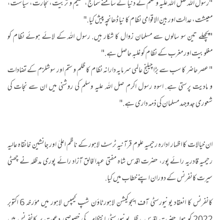
"رسول اللہ صل اللہ علیہ وسلم نے دنیا کے سامنے سماج، تعلیم و تربیت، تجارت، سیاست،
معیشت، عدالت اور بین الاقوامی نظام کا نیا ڈھانچہ پیش کیا."
"پچھلے تین سو سالوں سے مسلمان زوال کا شکار ہیں. رسول اللہ کے لائے ہوئے نظام کو
مغلوبیت اور مغرب کے نظام کو غلبہ حاصل ہے."
" عصر حاضر کا سب سے بڑا چیلنج عالمی سرمایہ دارانہ نظام کا ظلم و ستم اور سوشلزم کے تضادات
و مادیت پرستی ہے. اسوہ رسول اکرم صل اللہ علیہ وسلم کی روشنی میں ان سے نجات کی
شعوری جدوجہد مسلمان کی ذمہ داری ہے."
ان خیالات کا اظہار ادارہ رحیمیہ علوم قرآنیہ ٹرسٹ لاہور کے ناظم اعلیٰ اور جانشین خانقاہ عالیہ
رحیمیہ قادریہ رائے پور، حضرت اقدس شاہ مفتی عبدالخالق آزاد رائے پوری مدظلہ نے چھٹی
سیرت کانفرنس کے دوران اپنے خطاب میں کیا.
کانفرنس کا انعقاد یونیورسٹی آف ایجوکیشن لاہور ٹاؤن شپ کیمپس لاہور میں مؤرخہ 6 اکتوبر