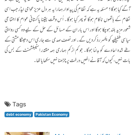
آگے کیا ہوگا؟ مسئلہ یہ ہے کہ نظام کی پیداوار ہمارا یہ ہر دل عزیز عوامی لیڈر جب اسی
نظام کے ہاتھوں ناکام ہوگا تو پھر کیا ہوگا۔ اُس وقت یقینا پاکستانی عوام کا اجتماعی
شعور مزید بلند ہوچکا ہوگا اور اس بار ان کے مسائل کے حل کے لیے وہ کسی روایتی
سیاسی طُفیلیے کو یکسر ردّ کردیں گے۔اور نصف صدی سے جاری اس دھینگا مشتی کے
طے شدہ اعادے کو بدلنا ہوگا۔ جو کم از کم ہماری ہمہ مقتدر اسٹیبلشمنٹ کے بس کی
بات نہیں، کیوں کہ آقا نے انھیں درخت پر چڑھنا نہیں سکھایا تھا۔
Tags
debt economy
Pakistan Economy