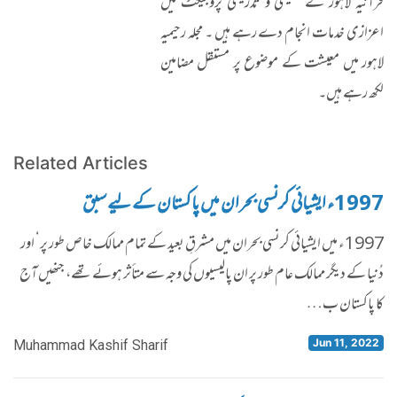
قرآنیہ لاہور کے تعلیمی و تدریسی پروجیکٹ میں
اعزازی خدمات انجام دے رہے ہیں ۔ مجلہ رحیمیہ
لاہور میں معیشت کے موضوع پر مستقل مضامین
لکھ رہے ہیں۔
Related Articles
1997ء ایشیائی کرنسی بحران میں پاکستان کے لیے سبق
1997ء میں ایشیائی کرنسی بحران میں مشرقِ بعید کے تمام ممالک خاص طور پر‘ اور
دُنیا کے دیگر ممالک عام طور پر ان پالیسیوں کی وجہ سے متأثر ہوئے تھے، جنھیں آج
کا پاکستان ب…
Jun 11, 2022
Muhammad Kashif Sharif