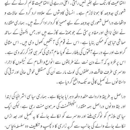
اجتماعیت کا رنگ لیے بغیر نہیں رہتی۔ اعلیٰ درجے کی اجتماعیت قائم کرنے کے لیے
شعوری جدوجہد کا ہونا لازم ہے۔ انسانی کاوشوں کے علاوہ ارد گرد کے حالات و
واقعات دراصل شعوری جدوجہد کے لیے مہمیز کا کردار ادا کرتے ہیں۔ ہماری مقتدرہ
نے اپنی نااہلی اور مفاد پرستی کے جو جھنڈے گاڑے ہیں اور جس یکسوئی کے ساتھ
معاشی تباہی کو ممکن بنایا ہے، اس نے قوم کی آنکھیں کھول دی ہیں۔ اس مثالی
گراوٹ اور پے در پے آفتوں کی یلغار نے گویا عام آدمی کی کمر ہی توڑ کر رکھ دی ہے۔
اس پر طُرّہ یہ کہ آئے دن نت نئے طریقوں سے انواع و اقسام کے ٹیکسوں کا اجرا،
دوسری طرف طاقت ور حلقوں کی لوٹ مار سے اُن کی مستقل خوش حالی اور ترقی کی
داستانوں نے کھیل کافی حد تک واضح کر دیا ہے۔
دراصل یہ طریقۂ واردات متعدد دفعہ دہرایا جاچکا ہے۔ ہماری سیاسی اشرافیا کی ابتدا
اور بقا دونوں دراصل ہمہ مقتدر اسٹیبلشمنٹ کی مرہونِ منت رہی ہے، لیکن ایک
سیاسی ملازم کو نوکری ملنے اور دوسرے کو نکالے جانے کا یہ کھیل اور بعد ازاں
نکالے جانے والے کی جانب سے گریہ زاری کا دلچسپ و تکلیف دہ سلسلہ پچاس،