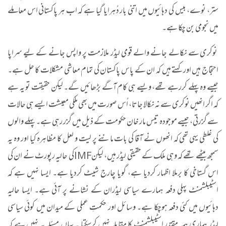
ستر، نوے، بیس کی دہائیوں میں اتنی بار دُہرایا گیا ہے کہ اب ہر پاکستانی اس معاملے
میں نجومی بن چکا ہے۔
نوکری سے نکالے جانے والے قومی لیڈر ملازمت پر واپس جانے کے لیے سراپا
احتجاج ہیں اور کہتے ہیں کہ ان کے پاس پاکستان کی تمام معاشی مشکلات کا حل ہے۔
جیسے وہ پہلے کررہے تھے، ویسے ہی کام آگے بڑھائیں گے۔ لیکن حقیقت تو یہ ہے
کہ اگر انھیں نوکری سے نہ نکالا جاتا، اُس صورت میں بھی ملکی معیشت ایسے ہی حالات
سے گزرتی، جیسے موجودہ تیس مار خان حکومت کے ذیل میں گزر رہی ہے۔ پہلے والوں
کی غلطی یہی تھی کہ انھوں نے آقا کی بات ماننے پر لیت و لعل کا مظاہرہ کیا اور وہ یہ
سمجھ بیٹھے تھے کہ وہی ملک کے حقیقی لیڈر ہیں، لیکن
IMF
کی حالیہ رپورٹ نے ان کی
اس گستاخی کا برملا اظہار کردیا ہے، گویا چارج شیٹ کردیا ہے۔ ایسا نہیں ہے کہ
اسٹیبلشمنٹ پہلی دفعہ ہمارے سیاسی لیڈران کے نشانے پر آئی ہے۔ ایسا حالیہ
دہائیوں میں کئی دفعہ ہوچکا ہے۔ وسائل اور حکمتِ عملی کے میدان میں کوئی سیاسی
لیڈر ہماری ہمہ مقتدر اسٹیبلشمنٹ کا مقابلہ نہیں کرسکتا ۔ یہاں مسئلہ یہ نہیں ہے کہ