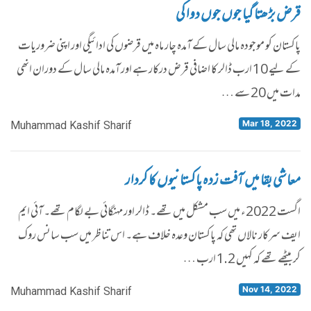
قرض بڑھتا گیا جوں جوں دوا کی
پاکستان کو موجودہ مالی سال کے آمدہ چار ماہ میں قرضوں کی ادائیگی اور اپنی ضروریات
کے لیے 10 ارب ڈالر کا اضافی قرض درکار ہے اور آمدہ مالی سال کے دوران انھی
مدات میں 20 سے …
Mar 18, 2022
Muhammad Kashif Sharif
معاشی بقا میں آفت زدہ پاکستانیوں کا کردار
اگست 2022ء میں سب مشکل میں تھے۔ ڈالر اور مہنگائی بے لگام تھے۔ آئی ایم
ایف سرکار نالاں تھی کہ پاکستان وعدہ خلاف ہے۔ اس تناظر میں سب سانس روک
کر بیٹھے تھے کہ کہیں 1.2 ارب …
Nov 14, 2022
Muhammad Kashif Sharif