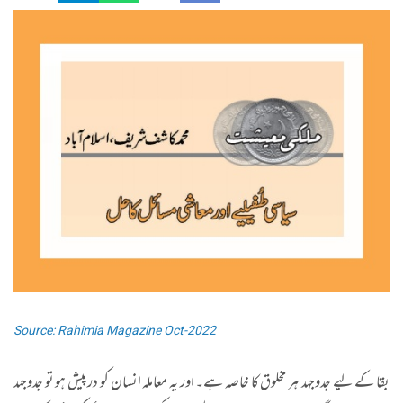
Source: Rahimia Magazine Oct-2022
بقا کے لیے جدوجہد ہر مخلوق کا خاصہ ہے۔ اور یہ معاملہ انسان کو درپیش ہو تو جدوجہد