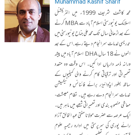
Muhammad Kashif Sharif
محمد کاشف شریف 1999ء میں انٹرنیشنل
اسلامک یونیورسٹی اسلام آباد سے MBA کرنے
کے بعد اڑھائی سال تک محمد علی جناح یونیورسٹی میں
تدریسی خدمات سرانجام دیتے رہے. اس کے بعد
انہوں نے 18 سال DHA اسلام آباد میں پیشہ
ورانہ ذمہ داریاں ادا کیں۔ اس وقت وہ متعدد
تعمیراتی اور ترقیاتی کام کرنے والی کمپنیوں کے
ساتھ بطور ایڈوائیزر برائے فائنانس و ٹیکسیشن
خدمات سرانجام دے رہے ہیں۔ نظام معیشت،
معاشی منصوبہ بندی اور تعمیراتی شعبے میں ماہر ہیں۔
ایک عرصہ سے حضرت مولانا مفتی عبد الخالق آزاد
رائے پوری کی سرپرستی میں ادارہ رحیمیہ علومِ