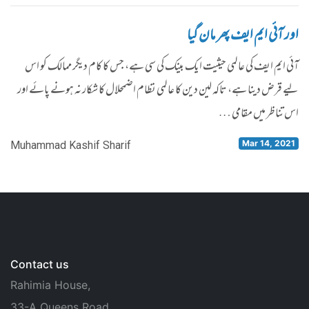
اور آئی ایم ایف پھر مان گیا
آئی ایم ایف کی عالمی حیثیت ایک بینک کی سی ہے، جس کا کام دیگر ممالک کو اس
لیے قرض دینا ہے، تاکہ لین دین کا عالمی نظام اضمحلال کا شکار نہ ہونے پائے اور
اس تناظر میں مقامی …
Mar 14, 2021
Muhammad Kashif Sharif
Contact us
Rahimia House,
33-A Queens Road,