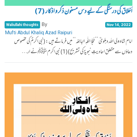
اَخلاق کی درستگی کے لیے دس مسنون ذکر و اذکار (7)
By
Nov 14, 2022
Waliullahi thoughts
Mufti Abdul Khaliq Azad Raipuri
امام شاہ ولی اللہ دہلویؒ ’’حُجّۃُ اللّٰہِ البالِغہ‘‘ میں فرماتے ہیں : (نبی اکرمؐ کی مخصوص
دعاؤں سے متعلق احادیثِ نبویہؐ کی تشریح) (1) نبی اکرم ﷺ نے ار…