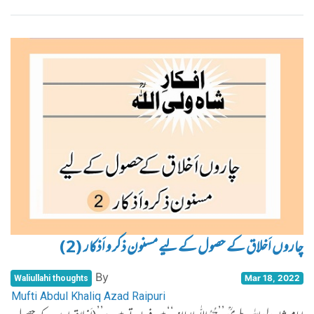
چاروں اَخلاق کے حصول کے لیے مسنون ذکر و اَذکار (2)
By
Mar 18, 2022
Waliullahi thoughts
Mufti Abdul Khaliq Azad Raipuri