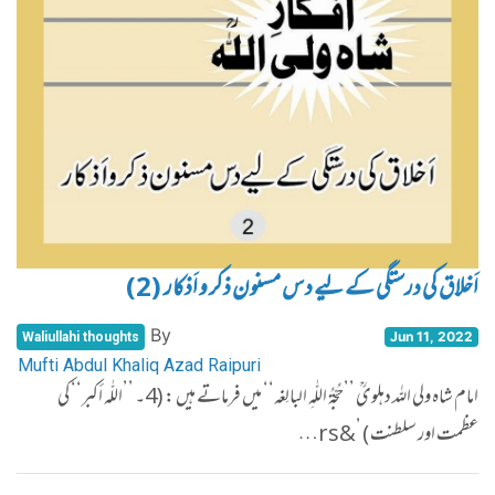
اَخلاق کی درستگی کے لیے دس مسنون ذکر و اَذکار (2)
By
Jun 11, 2022
Waliullahi thoughts
Mufti Abdul Khaliq Azad Raipuri
امام شاہ ولی اللہ دہلویؒ ’’حُجّۃُ اللّٰہِ البالِغہ‘‘ میں فرماتے ہیں : (4۔ ’’اللّٰہ أکبر‘‘ کی
عظمت اور سلطنت ) ’&rs…