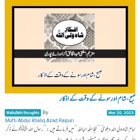
صبح، شام اور سونے کے وقت کے اذکار
By
Mar 20, 2023
Waliullahi thoughts
Mufti Abdul Khaliq Azad Raipuri
امام شاہ ولی اللہ دہلویؒ ’’حُجّۃُ اللّٰہِ البالِغہ‘‘ میں فرماتے ہیں : ’’رسول اللہ ﷺ نے ذکر