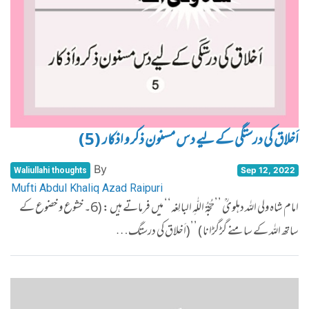
اَخلاق کی درستگی کے لیے دس مسنون ذکر و اذکار (5)
By
Sep 12, 2022
Waliullahi thoughts
Mufti Abdul Khaliq Azad Raipuri
امام شاہ ولی اللہ دہلویؒ ’’حُجّۃُ اللّٰہِ البالِغہ‘‘ میں فرماتے ہیں : (6۔ خشوع و خضوع کے
ساتھ اللہ کے سامنے گڑگڑانا ) ’’(اَخلاق کی درستگ…