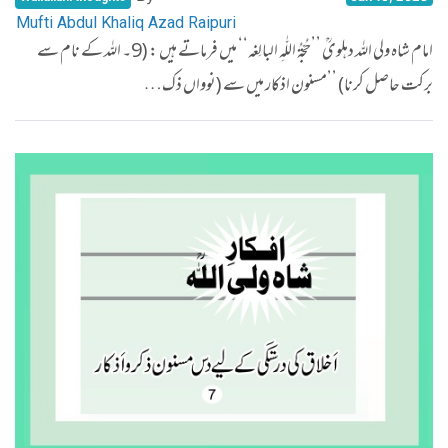
Mufti Abdul Khaliq Azad Raipuri
امام شاہ ولی اللہ دہلویؒ ’’حُجّۃُ اللّٰہِ البالِغہ‘‘ میں فرماتے ہیں : (9۔ اللہ کے نام سے
برکت حاصل کرنا) ’’مسنون اذکار میں سے (نوواں ذک…