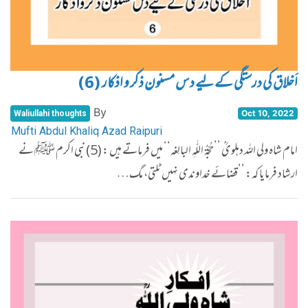
اَخلاق کی درستگی کے لیے دس مسنون ذکر و اذکار (6)
By
Oct 10, 2022
Waliullahi thoughts
Mufti Abdul Khaliq Azad Raipuri
امام شاہ ولی اللہ دہلویؒ ’’حُجّۃُ اللّٰہِ البالِغہ‘‘ میں فرماتے ہیں : (5) نبی اکرم ﷺ نے
ارشاد فرمایا کہ: ’’قضائے خداوندی نہیں ٹلتی، مگ…