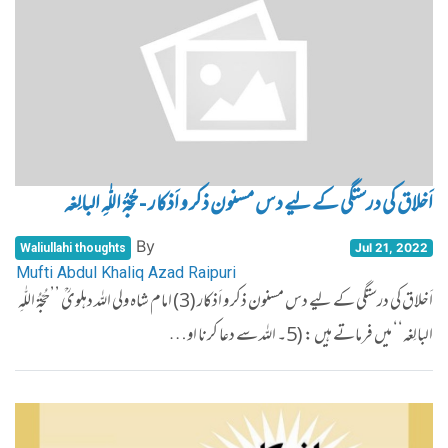
اَخلاق کی درستگی کے لیے دس مسنون ذکر و اَذکار - حُجّۃُ اللّٰہِ البالِغہ
By
Jul 21, 2022
Waliullahi thoughts
Mufti Abdul Khaliq Azad Raipuri
اَخلاق کی درستگی کے لیے دس مسنون ذکر و اَذکار (3) امام شاہ ولی اللہ دہلویؒ ’’حُجّۃُ اللّٰہِ
البالِغہ‘‘ میں فرماتے ہیں : (5۔ اللہ سے دعا کرنا او…