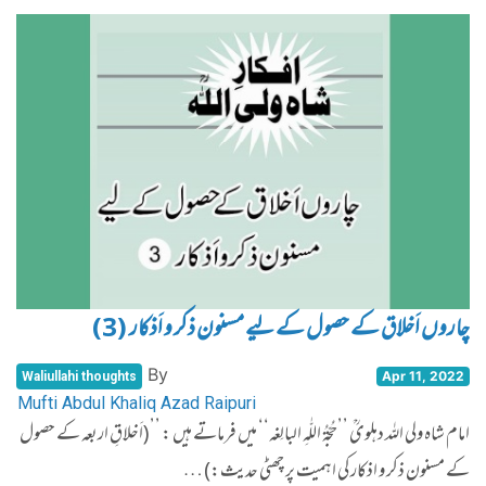
چاروں اَخلاق کے حصول کے لیے مسنون ذکر و اَذکار (3)
By
Apr 11, 2022
Waliullahi thoughts
Mufti Abdul Khaliq Azad Raipuri
امام شاہ ولی اللہ دہلویؒ ’’حُجّۃُ اللّٰہِ البالِغہ‘‘ میں فرماتے ہیں : ’’(اَخلاقِ اربعہ کے حصول
کے مسنون ذکر و اذکار کی اہمیت پر چھٹی حدیث:) …