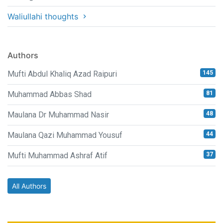
Waliullahi thoughts
Authors
Mufti Abdul Khaliq Azad Raipuri
145
Muhammad Abbas Shad
81
Maulana Dr Muhammad Nasir
48
Maulana Qazi Muhammad Yousuf
44
Mufti Muhammad Ashraf Atif
37
All Authors