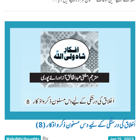
اللہ کے لیے تین اوقات مسنون قرار دیے ہیں: (…
اَخلاق کی درستگی کے لیے دس مسنون ذکر و اذکار (8)
By
Jan 15, 2023
Waliullahi thoughts