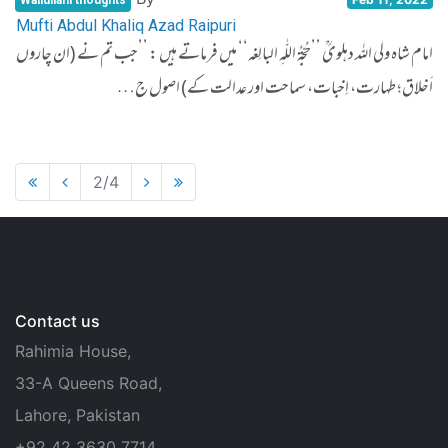
Waliullahi thoughts
Mufti Abdul Khaliq Azad Raipuri
امام شاہ ولی اللہ دہلویؒ ’’حُجّۃُ اللّٰہِ البالِغہ‘‘ میں فرماتے ہیں : ’’جب تم نے (ان چاروں
اَخلاق؛ طہارت، اِخبات، سماحت اور عدالت کے) اصول ج…
2/4
Contact us
Rahimia House,
33-A Queens Road,
Lahore, Pakistan
+92 42 3630 7714