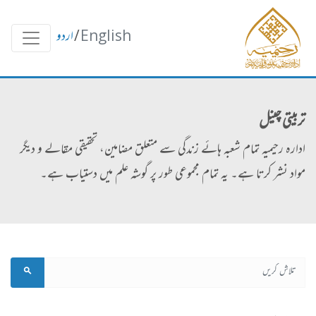
English
/
اردو
تربیتی چینل
ادارہ رحیمیہ تمام شعبہ ہائے زندگی سے متعلق مضامین، تحقیقی مقالے و دیگر
مواد نشر کرتا ہے۔ یہ تمام مجموعی طور پر گوشہ علم میں دستیاب ہے۔