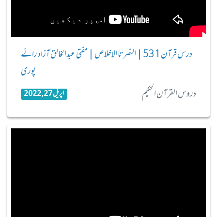
درس قرآن 531 | النصر تا الاخلاص | مفتی عبدالخالق آزاد رائے
پوری
دروس القرآن الحکیم
اپریل 27, 2022