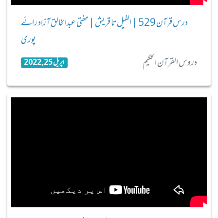
درس قرآن 529 | الفیل تا قریش | مفتی عبدالخالق آزاد رائے
پوری
دروس القرآن الحکیم
اپریل 25, 2022