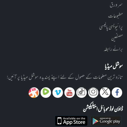
سر ورق
مطبوعات
پرائیویسی پالیسی
مصنفین
برائے رابطہ
سوشل میڈیا
تازہ ترین معلومات کے حصول کے لئے اپنے پسندیدہ سوشل میڈیا پر آئیں!
ڈاؤن لوڈ موبائل ایپلیکیشن