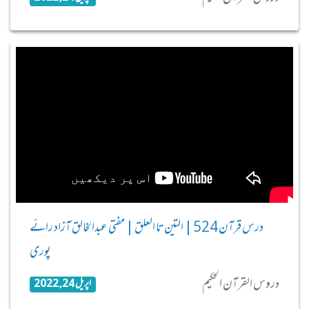
درس قرآن 524 | التین تا العلق | مفتی عبدالخالق آزاد رائے
پوری
دروس القرآن الحکیم
اپریل 24, 2022