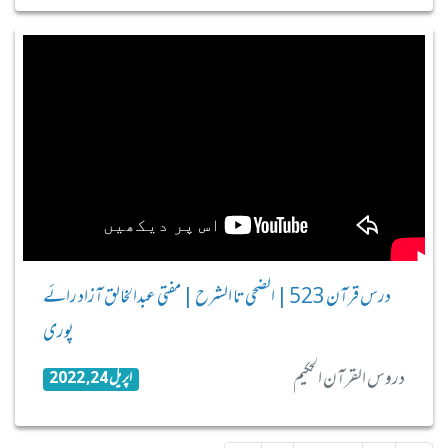
درس قرآن 523 | الضحی تا الشرح | مفتی عبدالخالق آزاد رائے
پوری
دروس القرآن الحکیم
اپریل 24, 2022