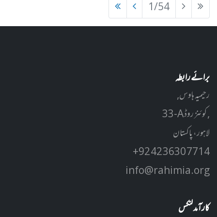
1/54
برائے رابطہ
رحیمیہ ہاوس,
33-A کوئنز روڈ ,
لاہور، پاکستان
+92 42 3630 7714
info@rahimia.org
کارآمد لنکس