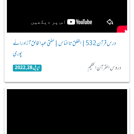
درس قرآن 532 | الفلق تا الناس | مفتی عبدالخالق آزاد رائے
پوری
دروس القرآن الحکیم
اپریل 28, 2022