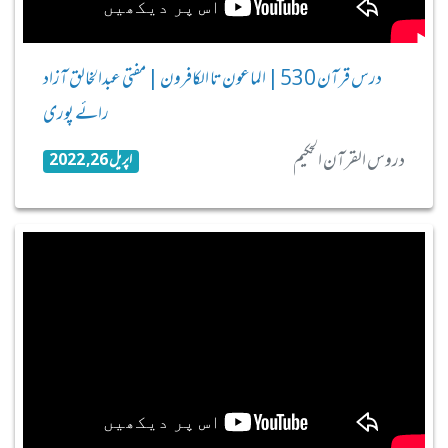
درس قرآن 530 | الماعون تا الکافرون | مفتی عبدالخالق آزاد
رائے پوری
دروس القرآن الحکیم
اپریل 26, 2022