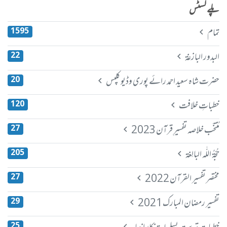
پلے لسٹس
تمام
1595
البدور البازغة
22
حضرت شاہ سعید احمد رائے پوری وڈیو کلپس
20
خطباتِ خلافت
120
مُنتخَب خلاصہ تفسیرِ قرآن 2023
27
حُجّةُ اللّٰه البالِغة
205
مختصر تفسیر القرآن 2022
27
تفسیر رمضان المبارک 2021
29
25