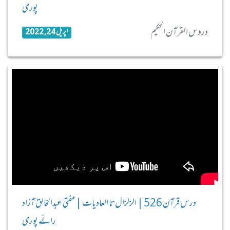
پوری
دروس القرآن الحکیم
اپریل 24, 2022
درس قرآن 526 | الزلزال تا العادیات | مفتی عبدالخالق آزاد
رائے پوری