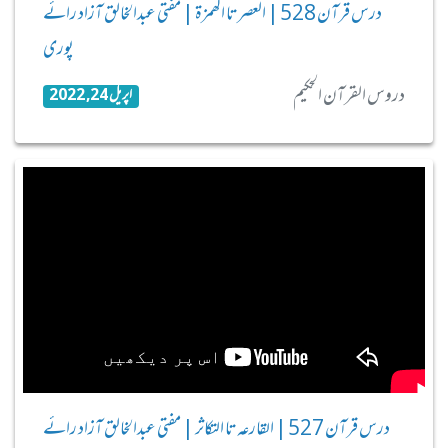
درس قرآن 528 | العصر تا الھمزة | مفتی عبدالخالق آزاد رائے
پوری
دروس القرآن الحکیم
اپریل 24, 2022
درس قرآن 527 | القارعہ تا التکاثر | مفتی عبدالخالق آزاد رائے